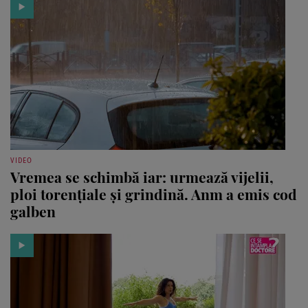
VIDEO
Vremea se schimbă iar: urmează vijelii,
ploi torențiale și grindină. Anm a emis cod
galben