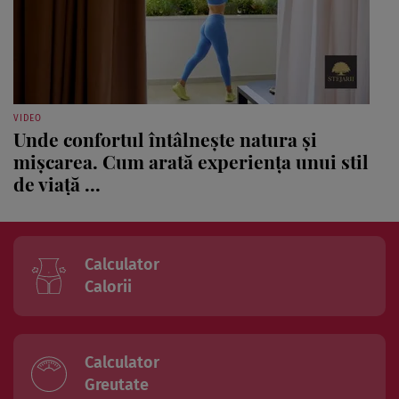
VIDEO
Unde confortul întâlnește natura și
mișcarea. Cum arată experiența unui stil
de viață ...
Calculator
Calorii
Calculator
Greutate