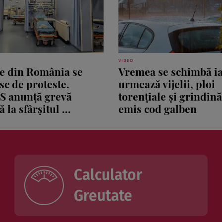
VIDEO
le din România se
Vremea se schimbă ia
sc de proteste.
urmează vijelii, ploi
S anunță grevă
torențiale și grindin
 la sfârșitul ...
emis cod galben
Calculator
Greutate