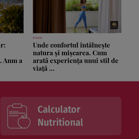
VIDEO
r:
Unde confortul întâlnește
natura și mișcarea. Cum
ă. Anm a
arată experiența unui stil de
viață ...
Calculator
Nutritional