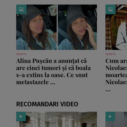
VEDETE
VEDETE
Alina Pușcău a anunțat că
Cum ara
are cinci tumori și că boala
Nicolaes
s-a extins la oase. Ce sunt
moartea
metastazele ...
Nicolae
...
RECOMANDARI VIDEO