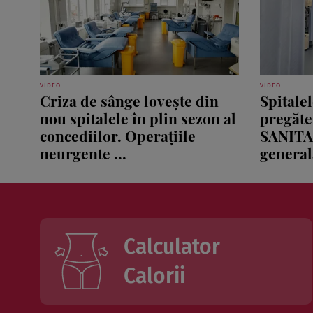
VIDEO
VIDEO
Criza de sânge lovește din
Spitale
nou spitalele în plin sezon al
pregăte
concediilor. Operațiile
SANITA
neurgente ...
generală
Calculator
Calorii