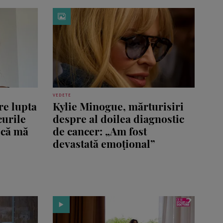
VEDETE
re lupta
Kylie Minogue, mărturisiri
curile
despre al doilea diagnostic
 că mă
de cancer: „Am fost
devastată emoțional”