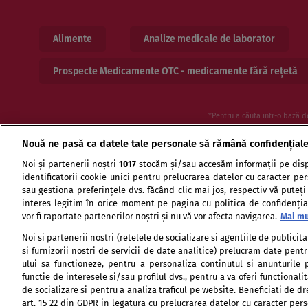
Alimente
Analize medicale de laborator
Prospecte Medicamente OTC - medicamente fără rețetă
*Pentru a căuta intr-o bază d
Nouă ne pasă ca datele tale personale să rămână confidențial
Noi și partenerii noștri
1017
stocăm și/sau accesăm informații pe disp
identificatorii cookie unici pentru prelucrarea datelor cu caracter pe
sau gestiona preferințele dvs. făcând clic mai jos, respectiv vă puteți
interes legitim în orice moment pe pagina cu politica de confidențial
vor fi raportate partenerilor noștri și nu vă vor afecta navigarea.
Mai mu
Termeni si conditii de utilizare
Politica de confid
Noi si partenerii nostri (retelele de socializare si agentiile de publici
si furnizorii nostri de servicii de date analitice) prelucram date pen
ului sa functioneze, pentru a personaliza continutul si anunturile p
functie de interesele si/sau profilul dvs., pentru a va oferi functionalit
de socializare si pentru a analiza traficul pe website. Beneficiati de d
art. 15-22 din GDPR in legatura cu prelucrarea datelor cu caracter per