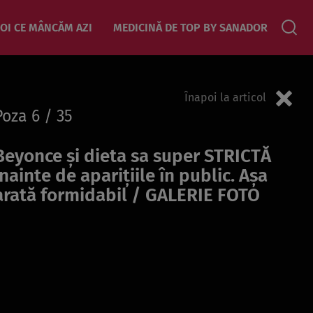
OI CE MÂNCĂM AZI
MEDICINĂ DE TOP BY SANADOR
Înapoi la articol
Poza
6
/ 35
Beyonce și dieta sa super STRICTĂ
înainte de aparițiile în public. Așa
arată formidabil / GALERIE FOTO