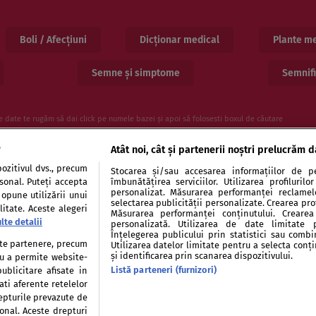
Boli / Afecțiuni
Dicționar medical
Plante me
Semne și simptome
Semnifi
e date te rugăm să dai click pe numele bazei și apoi să folosesti boxul de căutare
e
Atât noi, cât și partenerii noștri prelucrăm d
ozitivul dvs., precum
Stocarea și/sau accesarea informațiilor de pe
rsonal. Puteți accepta
îmbunătățirea serviciilor. Utilizarea profiluril
personalizat. Măsurarea performanței reclamelor
 opune utilizării unui
selectarea publicității personalizate. Crearea prof
itate. Aceste alegeri
Măsurarea performanței conținutului. Crearea 
lte detalii
personalizată. Utilizarea de date limitate 
entialitate
Politica de cookies
Publicitate
Auto
Înțelegerea publicului prin statistici sau combi
tate partenere, precum
Utilizarea datelor limitate pentru a selecta conț
și identificarea prin scanarea dispozitivului.
tru a permite website-
Listă parteneri (furnizori)
ublicitare afisate in
ati aferente retelelor
repturile prevazute de
Modifică Setările
sonal. Aceste drepturi