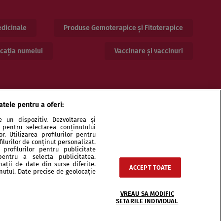
dicinale
Produse Gemoterapice și Fitoterapice
cația numelui
Vaccinare și vaccinuri
atele pentru a oferi:
 un dispozitiv. Dezvoltarea și
or pentru selectarea conținutului
. Utilizarea profilurilor pentru
ilurilor de conținut personalizat.
profilurilor pentru publicitate
pentru a selecta publicitatea.
ri și specialiști
Echipa
Contact
Sitemap
nații de date din surse diferite.
ACCEPT TOATE
inutul. Date precise de geolocație
VREAU SA MODIFIC
SETARILE INDIVIDUAL