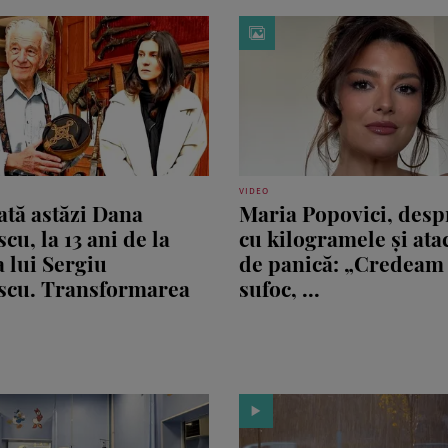
VIDEO
tă astăzi Dana
Maria Popovici, desp
cu, la 13 ani de la
cu kilogramele și ata
 lui Sergiu
de panică: „Credeam
scu. Transformarea
sufoc, ...