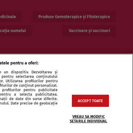
dicinale
Produse Gemoterapice și Fitoterapice
cația numelui
Vaccinare și vaccinuri
atele pentru a oferi:
 un dispozitiv. Dezvoltarea și
or pentru selectarea conținutului
. Utilizarea profilurilor pentru
ilurilor de conținut personalizat.
profilurilor pentru publicitate
pentru a selecta publicitatea.
ri și specialiști
Echipa
Contact
Sitemap
nații de date din surse diferite.
ACCEPT TOATE
inutul. Date precise de geolocație
VREAU SA MODIFIC
SETARILE INDIVIDUAL