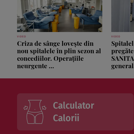
VIDEO
VIDEO
Criza de sânge lovește din
Spitale
nou spitalele în plin sezon al
pregăte
concediilor. Operațiile
SANITA
neurgente ...
generală
Calculator
Calorii