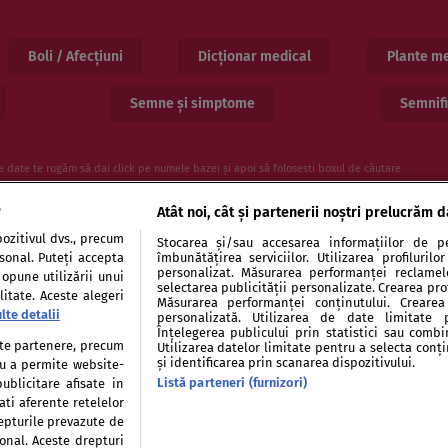
Boli / Afecțiuni
Dicționar medical
Plante me
Semne și simptome
Semnifi
e date te rugăm să dai click pe numele bazei și apoi să folosesti boxul de căutare
e
Atât noi, cât și partenerii noștri prelucrăm d
ozitivul dvs., precum
Stocarea și/sau accesarea informațiilor de pe
rsonal. Puteți accepta
îmbunătățirea serviciilor. Utilizarea profiluril
personalizat. Măsurarea performanței reclamelor
 opune utilizării unui
selectarea publicității personalizate. Crearea prof
itate. Aceste alegeri
Măsurarea performanței conținutului. Crearea 
lte detalii
personalizată. Utilizarea de date limitate 
entialitate
Politica de cookies
Publicitate
Auto
Înțelegerea publicului prin statistici sau combi
tate partenere, precum
Utilizarea datelor limitate pentru a selecta conț
și identificarea prin scanarea dispozitivului.
tru a permite website-
Listă parteneri (furnizori)
ublicitare afisate in
ati aferente retelelor
repturile prevazute de
Modifică Setările
sonal. Aceste drepturi