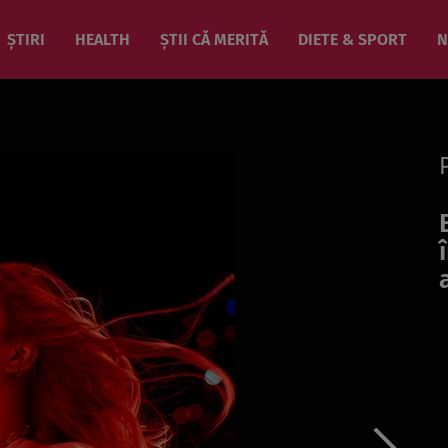
ȘTIRI
HEALTH
ȘTII CĂ MERITĂ
DIETE & SPORT
N