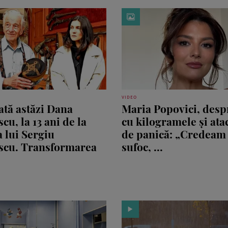
VIDEO
tă astăzi Dana
Maria Popovici, desp
cu, la 13 ani de la
cu kilogramele și ata
 lui Sergiu
de panică: „Credeam
scu. Transformarea
sufoc, ...