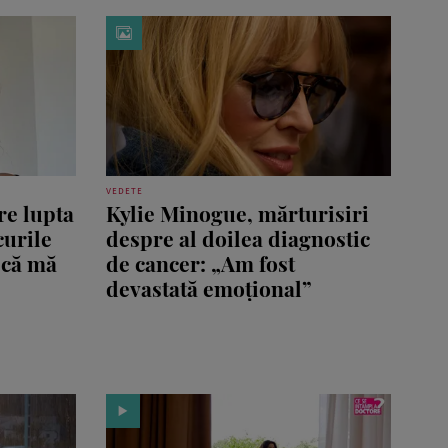
VEDETE
re lupta
Kylie Minogue, mărturisiri
curile
despre al doilea diagnostic
 că mă
de cancer: „Am fost
devastată emoțional”