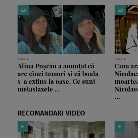
VEDETE
VEDETE
Alina Pușcău a anunțat că
Cum ara
are cinci tumori și că boala
Nicolaes
s-a extins la oase. Ce sunt
moartea
metastazele ...
Nicolae
...
RECOMANDARI VIDEO