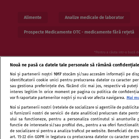
Alimente
Analize medicale de laborator
Prospecte Medicamente OTC - medicamente fără rețetă
*Pentru a căuta intr-o bază d
Nouă ne pasă ca datele tale personale să rămână confidențial
Noi și partenerii noștri
1017
stocăm și/sau accesăm informații pe disp
identificatorii cookie unici pentru prelucrarea datelor cu caracter pe
sau gestiona preferințele dvs. făcând clic mai jos, respectiv vă puteți
interes legitim în orice moment pe pagina cu politica de confidențial
vor fi raportate partenerilor noștri și nu vă vor afecta navigarea.
Mai mu
Termeni si conditii de utilizare
Politica de confid
Noi si partenerii nostri (retelele de socializare si agentiile de publici
si furnizorii nostri de servicii de date analitice) prelucram date pen
ului sa functioneze, pentru a personaliza continutul si anunturile p
functie de interesele si/sau profilul dvs., pentru a va oferi functionalit
de socializare si pentru a analiza traficul pe website. Beneficiati de d
art. 15-22 din GDPR in legatura cu prelucrarea datelor cu caracter per