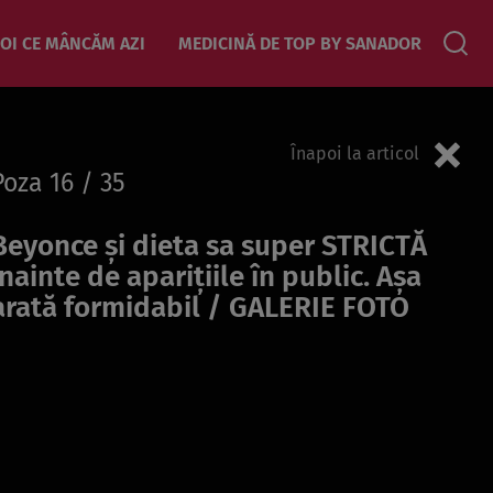
OI CE MÂNCĂM AZI
MEDICINĂ DE TOP BY SANADOR
Înapoi la articol
Poza
16
/ 35
Beyonce și dieta sa super STRICTĂ
înainte de aparițiile în public. Așa
arată formidabil / GALERIE FOTO