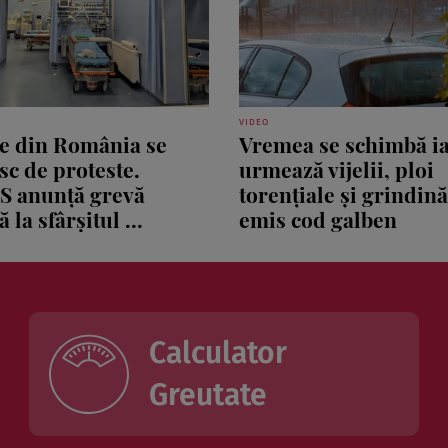
VIDEO
le din România se
Vremea se schimbă ia
sc de proteste.
urmează vijelii, ploi
S anunță grevă
torențiale și grindin
 la sfârșitul ...
emis cod galben
Calculator
Greutate