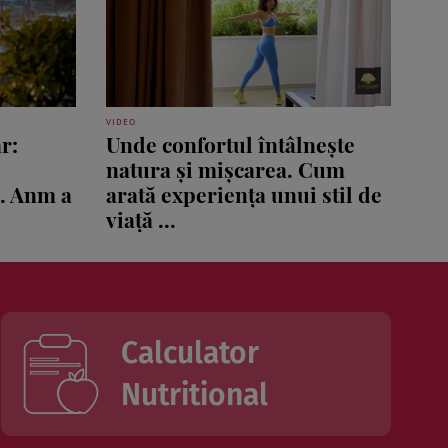
VIDEO
r:
Unde confortul întâlnește
natura și mișcarea. Cum
ă. Anm a
arată experiența unui stil de
viață ...
Calculator
Nutritional