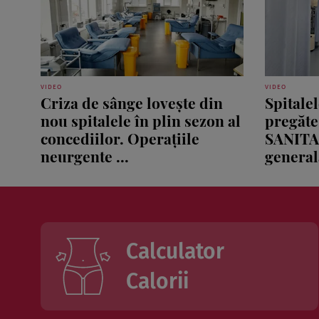
VIDEO
VIDEO
Criza de sânge lovește din
Spitale
nou spitalele în plin sezon al
pregăte
concediilor. Operațiile
SANITA
neurgente ...
generală
Calculator
Calorii