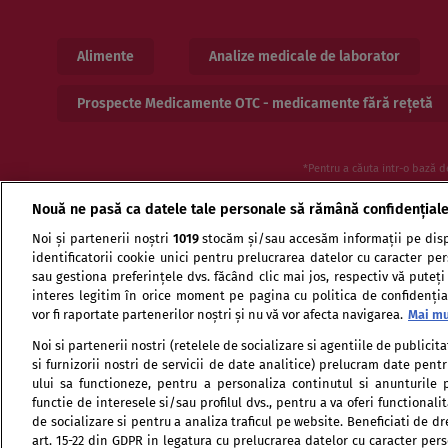
Alimente
Analize medicale de laborator
Prospecte Medicamente OTC - medicamente fără rețetă
*Pentru a căuta intr-o bază d
Nouă ne pasă ca datele tale personale să rămână confidențial
Noi și partenerii noștri
1019
stocăm și/sau accesăm informații pe disp
identificatorii cookie unici pentru prelucrarea datelor cu caracter pe
sau gestiona preferințele dvs. făcând clic mai jos, respectiv vă puteți
interes legitim în orice moment pe pagina cu politica de confidențial
vor fi raportate partenerilor noștri și nu vă vor afecta navigarea.
Mai mu
Termeni si conditii de utilizare
Politica de confid
Noi si partenerii nostri (retelele de socializare si agentiile de publici
si furnizorii nostri de servicii de date analitice) prelucram date pen
ului sa functioneze, pentru a personaliza continutul si anunturile p
functie de interesele si/sau profilul dvs., pentru a va oferi functionalit
de socializare si pentru a analiza traficul pe website. Beneficiati de d
art. 15-22 din GDPR in legatura cu prelucrarea datelor cu caracter per