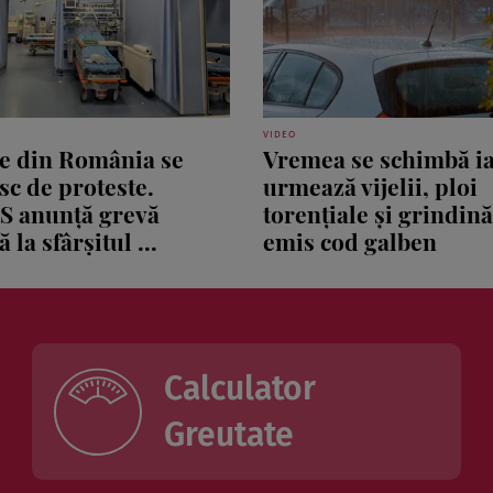
VIDEO
le din România se
Vremea se schimbă ia
sc de proteste.
urmează vijelii, ploi
S anunță grevă
torențiale și grindin
 la sfârșitul ...
emis cod galben
Calculator
Greutate