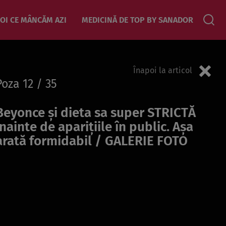
OI CE MÂNCĂM AZI
MEDICINĂ DE TOP BY SANADOR
Înapoi la articol
Poza
12
/ 35
Beyonce și dieta sa super STRICTĂ
înainte de aparițiile în public. Așa
arată formidabil / GALERIE FOTO