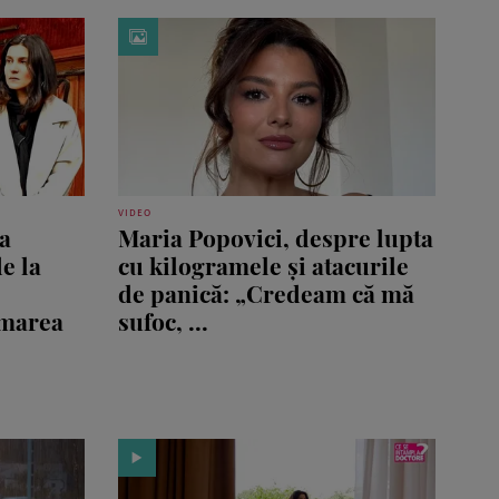
VIDEO
a
Maria Popovici, despre lupta
de la
cu kilogramele și atacurile
de panică: „Credeam că mă
rmarea
sufoc, ...