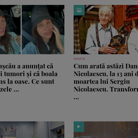
VEDETE
ușcău a anunțat că
Cum arată astăzi Dan
i tumori și că boala
Nicolaescu, la 13 ani 
ns la oase. Ce sunt
moartea lui Sergiu
ele ...
Nicolaescu. Transfo
...