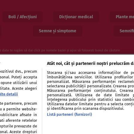
Boli / Afecțiuni
Dicționar medical
Plante me
Semne și simptome
Semnifi
e date te rugăm să dai click pe numele bazei și apoi să folosesti boxul de căutare
e
Atât noi, cât și partenerii noștri prelucrăm d
ozitivul dvs., precum
Stocarea și/sau accesarea informațiilor de pe
rsonal. Puteți accepta
îmbunătățirea serviciilor. Utilizarea profiluril
personalizat. Măsurarea performanței reclamelor
 opune utilizării unui
selectarea publicității personalizate. Crearea prof
itate. Aceste alegeri
Măsurarea performanței conținutului. Crearea 
lte detalii
personalizată. Utilizarea de date limitate 
entialitate
Politica de cookies
Publicitate
Auto
Înțelegerea publicului prin statistici sau combi
tate partenere, precum
Utilizarea datelor limitate pentru a selecta conț
și identificarea prin scanarea dispozitivului.
tru a permite website-
Listă parteneri (furnizori)
ublicitare afisate in
ati aferente retelelor
repturile prevazute de
Modifică Setările
sonal. Aceste drepturi