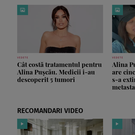
VEDETE
VEDETE
Cât costă tratamentul pentru
Alina P
Alina Pușcău. Medicii i-au
are cinc
descoperit 5 tumori
s-a exti
metastaz
RECOMANDARI VIDEO