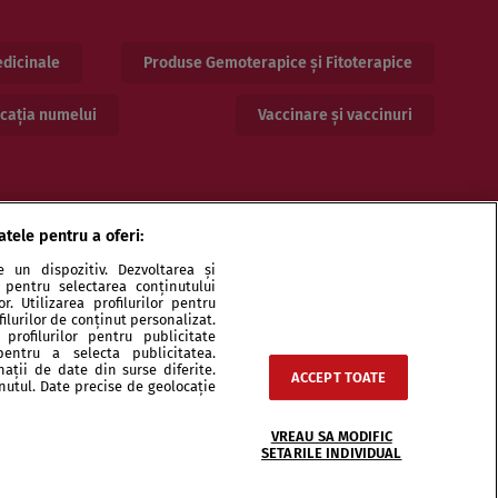
dicinale
Produse Gemoterapice și Fitoterapice
cația numelui
Vaccinare și vaccinuri
atele pentru a oferi:
 un dispozitiv. Dezvoltarea și
or pentru selectarea conținutului
. Utilizarea profilurilor pentru
ilurilor de conținut personalizat.
profilurilor pentru publicitate
pentru a selecta publicitatea.
ri și specialiști
Echipa
Contact
Sitemap
nații de date din surse diferite.
ACCEPT TOATE
inutul. Date precise de geolocație
VREAU SA MODIFIC
SETARILE INDIVIDUAL