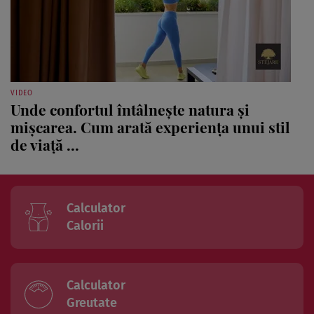
VIDEO
Unde confortul întâlnește natura și
mișcarea. Cum arată experiența unui stil
de viață ...
Calculator
Calorii
Calculator
Greutate