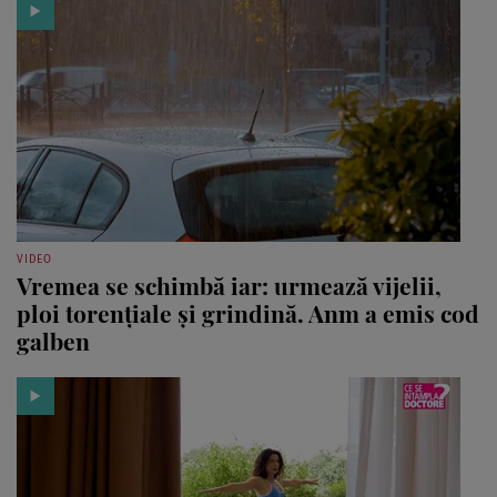
VIDEO
Vremea se schimbă iar: urmează vijelii,
ploi torențiale și grindină. Anm a emis cod
galben