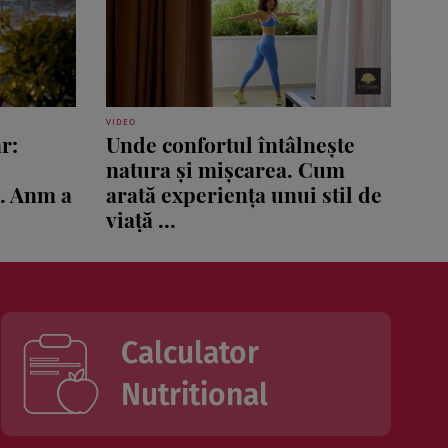
VIDEO
r:
Unde confortul întâlnește
natura și mișcarea. Cum
ă. Anm a
arată experiența unui stil de
viață ...
Calculator
Nutritional