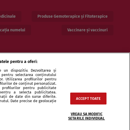
dicinale
Produse Gemoterapice și Fitoterapice
cația numelui
Vaccinare și vaccinuri
atele pentru a oferi:
 un dispozitiv. Dezvoltarea și
or pentru selectarea conținutului
. Utilizarea profilurilor pentru
ilurilor de conținut personalizat.
profilurilor pentru publicitate
pentru a selecta publicitatea.
ri și specialiști
Echipa
Contact
Sitemap
nații de date din surse diferite.
ACCEPT TOATE
inutul. Date precise de geolocație
VREAU SA MODIFIC
SETARILE INDIVIDUAL