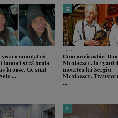
VEDETE
ușcău a anunțat că
Cum arată astăzi Dan
i tumori și că boala
Nicolaescu, la 13 ani 
ns la oase. Ce sunt
moartea lui Sergiu
ele ...
Nicolaescu. Transfo
...