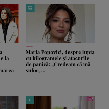
VIDEO
a
Maria Popovici, despre lupta
de la
cu kilogramele și atacurile
de panică: „Credeam că mă
rmarea
sufoc, ...