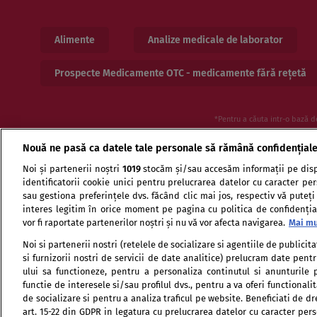
Alimente
Analize medicale de laborator
Prospecte Medicamente OTC - medicamente fără rețetă
*Pentru a căuta intr-o bază d
Nouă ne pasă ca datele tale personale să rămână confidențial
Noi și partenerii noștri
1019
stocăm și/sau accesăm informații pe disp
identificatorii cookie unici pentru prelucrarea datelor cu caracter pe
sau gestiona preferințele dvs. făcând clic mai jos, respectiv vă puteți
interes legitim în orice moment pe pagina cu politica de confidențial
vor fi raportate partenerilor noștri și nu vă vor afecta navigarea.
Mai mu
Termeni si conditii de utilizare
Politica de confid
Noi si partenerii nostri (retelele de socializare si agentiile de publici
si furnizorii nostri de servicii de date analitice) prelucram date pen
ului sa functioneze, pentru a personaliza continutul si anunturile p
functie de interesele si/sau profilul dvs., pentru a va oferi functionalit
de socializare si pentru a analiza traficul pe website. Beneficiati de d
art. 15-22 din GDPR in legatura cu prelucrarea datelor cu caracter per