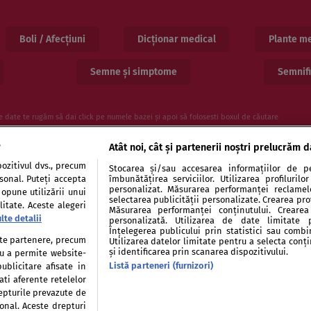
Boli / Afecțiuni
Dicționar medical
Plante me
Semne și simptome
Semnifi
e date te rugăm să dai click pe numele bazei și apoi să folosesti boxul de căutare
e
Atât noi, cât și partenerii noștri prelucrăm d
ozitivul dvs., precum
Stocarea și/sau accesarea informațiilor de pe
rsonal. Puteți accepta
îmbunătățirea serviciilor. Utilizarea profiluril
personalizat. Măsurarea performanței reclamelor
 opune utilizării unui
selectarea publicității personalizate. Crearea prof
itate. Aceste alegeri
Măsurarea performanței conținutului. Crearea 
lte detalii
personalizată. Utilizarea de date limitate 
entialitate
Politica de cookies
Publicitate
Auto
Înțelegerea publicului prin statistici sau combi
tate partenere, precum
Utilizarea datelor limitate pentru a selecta conț
și identificarea prin scanarea dispozitivului.
tru a permite website-
Listă parteneri (furnizori)
ublicitare afisate in
ati aferente retelelor
repturile prevazute de
Modifică Setările
sonal. Aceste drepturi