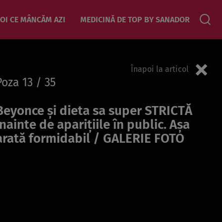
OI CE MÂNCĂM AZI
MEDICINĂ DE TOP BY SANADOR
Înapoi la articol
Poza
13
/ 35
Beyonce și dieta sa super STRICTĂ
înainte de aparițiile în public. Așa
arată formidabil / GALERIE FOTO