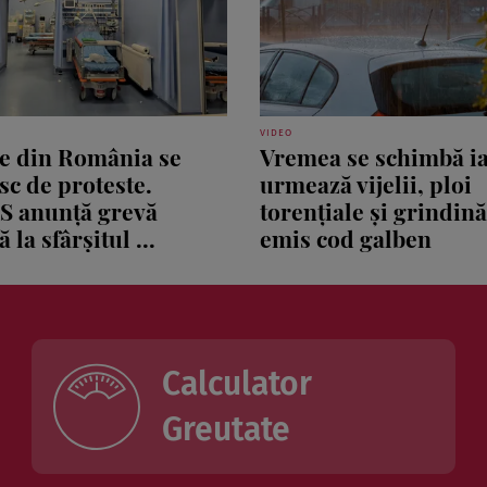
VIDEO
le din România se
Vremea se schimbă ia
sc de proteste.
urmează vijelii, ploi
S anunță grevă
torențiale și grindin
 la sfârșitul ...
emis cod galben
Calculator
Greutate