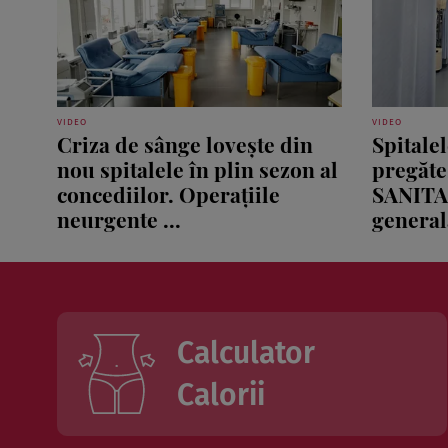
VIDEO
VIDEO
Criza de sânge lovește din
Spitale
nou spitalele în plin sezon al
pregăte
concediilor. Operațiile
SANITA
neurgente ...
generală
Calculator
Calorii