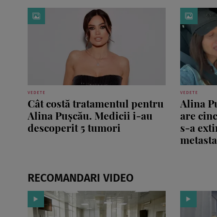
VEDETE
VEDETE
Cât costă tratamentul pentru
Alina P
Alina Pușcău. Medicii i-au
are cinc
descoperit 5 tumori
s-a exti
metastaz
RECOMANDARI VIDEO