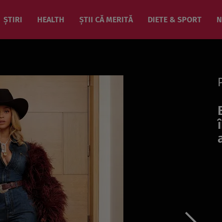
ȘTIRI
HEALTH
ȘTII CĂ MERITĂ
DIETE & SPORT
N