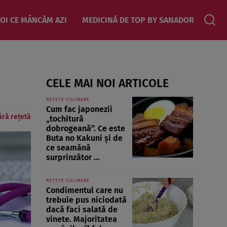
OI CE MÂNCĂM AZI
MEDICINĂ DE TOP BY SANADOR
CELE MAI NOI ARTICOLE
REȚETE CULINARE
Cum fac japonezii
ără rețetă
„tochitură
dobrogeană”. Ce este
Buta no Kakuni și de
ce seamănă
surprinzător ...
REȚETE CULINARE
Condimentul care nu
trebuie pus niciodată
dacă faci salată de
vinete. Majoritatea