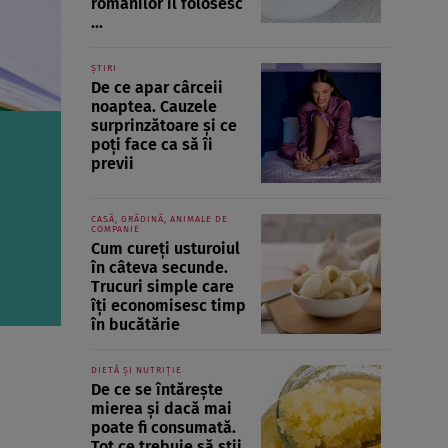
românilor îl folosesc
...
ȘTIRI
De ce apar cârceii
noaptea. Cauzele
surprinzătoare și ce
poți face ca să îi
previi
CASĂ, GRĂDINĂ, ANIMALE DE
COMPANIE
Cum cureți usturoiul
în câteva secunde.
Trucuri simple care
îți economisesc timp
în bucătărie
DIETĂ ȘI NUTRIȚIE
De ce se întărește
mierea și dacă mai
poate fi consumată.
Tot ce trebuie să știi