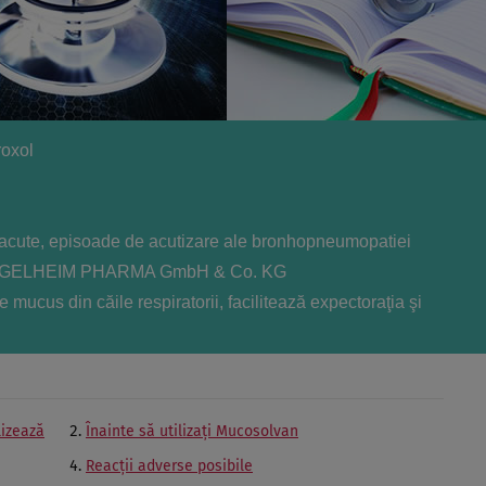
roxol
e acute, episoade de acutizare ale bronhopneumopatiei
GELHEIM PHARMA GmbH & Co. KG
 mucus din căile respiratorii, facilitează expectoraţia şi
lizează
Înainte să utilizaţi Mucosolvan
Reacţii adverse posibile