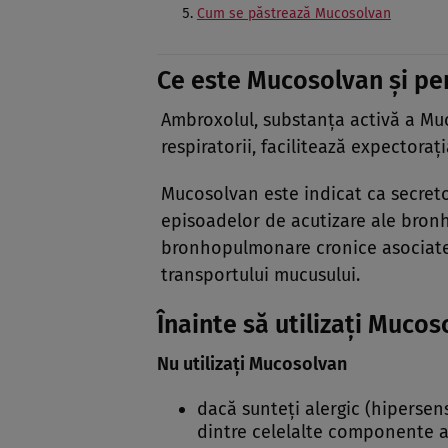
Cum se păstrează Mucosolvan
Ce este Mucosolvan şi pen
Ambroxolul, substanţa activă a Mu
respiratorii, facilitează expectoraţ
Mucosolvan este indicat ca secretol
episoadelor de acutizare ale bron
bronhopulmonare cronice asociate 
transportului mucusului.
Înainte să utilizaţi Muco
Nu utilizaţi Mucosolvan
dacă sunteţi alergic (hipersens
dintre celelalte componente 