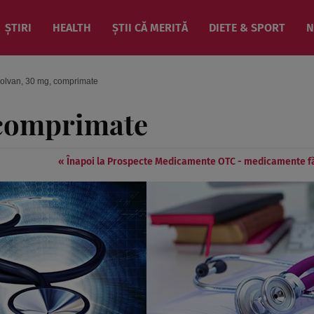
ȘTIRI
HEALTH
ȘTII CĂ MERITĂ
DIETE & SPORT
N
olvan, 30 mg, comprimate
 comprimate
« Înapoi la Prospecte Medicamente OTC - medicamente f