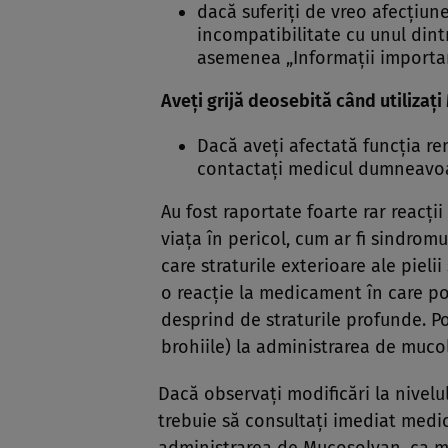
dacă suferiţi de vreo afecţiun
incompatibilitate cu unul dint
asemenea „Informaţii importa
Aveţi grijă deosebită când utilizaţ
Dacă aveţi afectată funcţia re
contactaţi medicul dumneavoa
Au fost raportate foarte rar reacţ
viaţa în pericol, cum ar fi sindrom
care straturile exterioare ale pieli
o reacţie la medicament în care porţ
desprind de straturile profunde. Po
brohiile) la administrarea de muco
Dacă observaţi modificări la nivelul
trebuie să consultaţi imediat medi