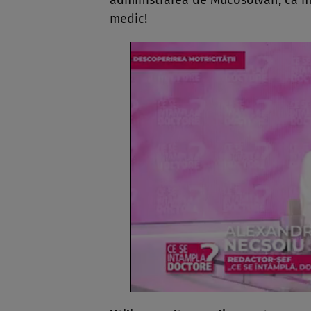
administrarea de Mucosolvan, ca mă
medic!