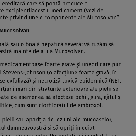
e ereditară care să poată produce o
re excipienţiiacestui medicament (vezi de
nte privind unele componente ale Mucosolvan”.
i Mucosolvan
nală sau o boală hepatică severă: vă rugăm să
stră înainte de a lua Mucosolvan.
ii medicamentoase foarte grave şi uneori care pun
ul Stevens-Johnson (o afecţiune foarte gravă, în
i se exfoliază) şi necroliză toxică epidermică (NET,
iuni mari din straturile exterioare ale pielii se
ate de asemenea să afecteze ochii, gura, gâtul şi
litice, cum sunt clorhidratul de ambroxol.
 pielii sau apariţia de leziuni ale mucoaselor,
cul dumneavoastră şi să opriţi imediat