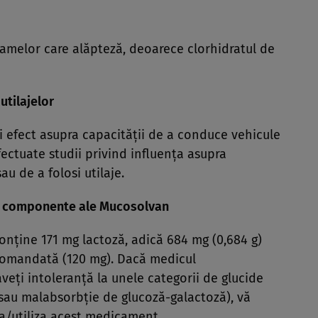
melor care alăpteză, deoarece clorhidratul de
utilajelor
i efect asupra capacităţii de a conduce vehicule
efectuate studii privind influenţa asupra
u de a folosi utilaje.
le componente ale Mucosolvan
ţine 171 mg lactoză, adică 684 mg (0,684 g)
comandată (120 mg). Dacă medicul
eţi intoleranţă la unele categorii de glucide
 sau malabsorbţie de glucoză-galactoză), vă
ua/utiliza acest medicament.