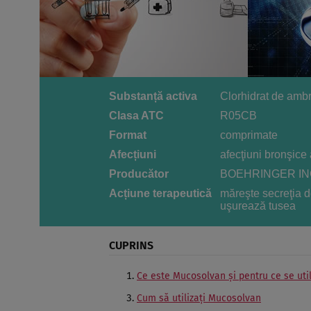
Substanță activa
Clorhidrat de amb
Clasa ATC
R05CB
Format
comprimate
Afecțiuni
afecţiuni bronşic
Producător
BOEHRINGER IN
Acțiune terapeutică
măreşte secreţia de
uşurează tusea
CUPRINS
Ce este Mucosolvan şi pentru ce se uti
Cum să utilizaţi Mucosolvan