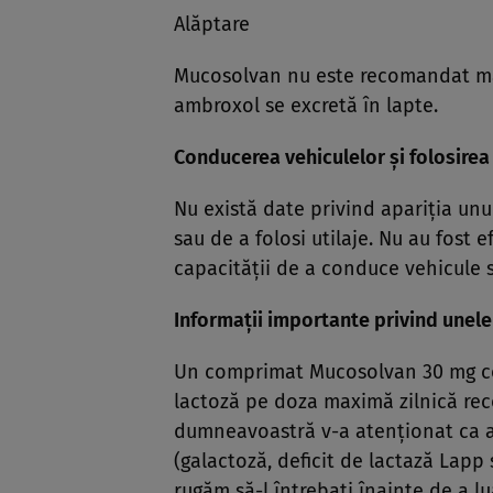
Alăptare
Mucosolvan nu este recomandat ma
ambroxol se excretă în lapte.
Conducerea vehiculelor şi folosirea 
Nu există date privind apariţia unu
sau de a folosi utilaje. Nu au fost 
capacităţii de a conduce vehicule sa
Informaţii importante privind une
Un comprimat Mucosolvan 30 mg con
lactoză pe doza maximă zilnică re
dumneavoastră v-a atenţionat ca av
(galactoză, deficit de lactază Lapp
rugăm să-l întrebaţi înainte de a l