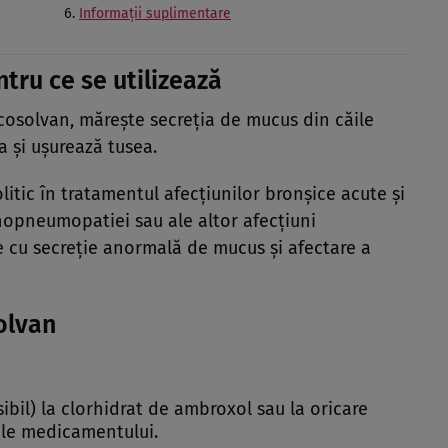
Informaţii suplimentare
tru ce se utilizează
cosolvan, măreşte secreţia de mucus din căile
ia şi uşurează tusea.
itic în tratamentul afecţiunilor bronşice acute şi
hopneumopatiei sau ale altor afecţiuni
cu secreţie anormală de mucus şi afectare a
solvan
ibil) la clorhidrat de ambroxol sau la oricare
ale medicamentului.