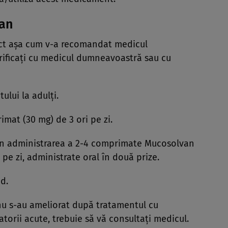
van
ct aşa cum v-a recomandat medicul
rificaţi cu medicul dumneavoastră sau cu
lui la adulţi.
at (30 mg) de 3 ori pe zi.
rin administrarea a 2-4 comprimate Mucosolvan
pe zi, administrate oral în două prize.
d.
 s-au ameliorat după tratamentul cu
torii acute, trebuie să vă consultaţi medicul.