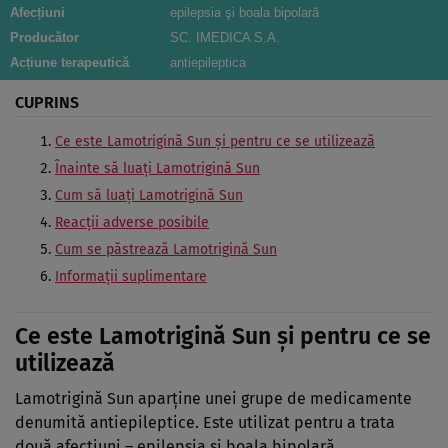
Afecțiuni
epilepsia şi boala bipolară
Producător
SC. IMEDICA S.A.
Acțiune terapeutică
antiepileptica
CUPRINS
Ce este Lamotrigină Sun şi pentru ce se utilizează
Înainte să luaţi Lamotrigină Sun
Cum să luaţi Lamotrigină Sun
Reacţii adverse posibile
Cum se păstrează Lamotrigină Sun
Informaţii suplimentare
Ce este Lamotrigină Sun şi pentru ce se
utilizează
Lamotrigină Sun aparţine unei grupe de medicamente
denumită antiepileptice. Este utilizat pentru a trata
două afecţiuni – epilepsia şi boala bipolară.