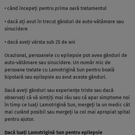
• când începeţi pentru prima oară tratamentul
• dacă aţi avut în trecut gânduri de auto-vătămare sau
sinucidere
• dacă aveţi vârsta sub 25 de ani
Ocazional, persoanele cu epilepsie pot avea gânduri de
auto-vătămare sau sinucidere. Un număr mic de
persoane tratate cu Lamotrigină Sun pentru boală
bipolară sau epilepsie au avut aceste gânduri.
Dacă aveţi gânduri sau experienţe triste sau dacă
observaţi că vă simţiţi mai rău sau că apar simptome noi
în timp ce luaţi Lamotrigină Sun, mergeţi la un medic cât
mai curând posibil sau mergeţi la cel mai apropiat spital
pentru ajutor.
Dacă luaţi Lamotrigină Sun pentru epilepsie