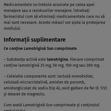
Medicamentele nu trebuie aruncate pe calea apei
menajere sau a reziduurilor menajere. întrebaţi
farmacistul cum să eliminaţi medicamentele care nu vă
mai sunt necesare. Aceste măsuri vor ajuta la protejarea
mediului.
Informaţii suplimentare
Ce conţine Lamotrigină Sun comprimate
– Substanţa activă este
lamotrigina
. Fiecare comprimat
conţine lamotrigină 25 mg, 50 mg, 100 mg sau 200 mg.
– Celelalte componente sunt: lactoză monohidrat,
celuloză microcristalină, amidon de porumb,
amidonglicolat de sodiu (tip A), oxid galben de fer (E 172)
şi stearat de magneziu.
Cum arată Lamotrigină Sun comprimate şi conţinutul
ambalajului