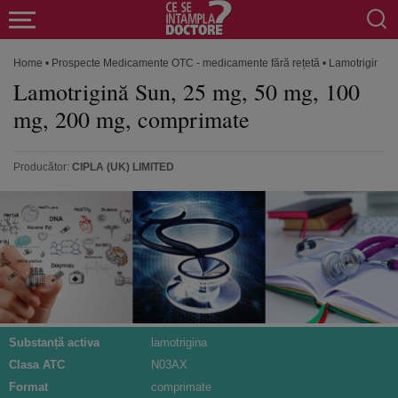
Home
•
Prospecte Medicamente OTC - medicamente fără rețetă
•
Lamotrigină S
Lamotrigină Sun, 25 mg, 50 mg, 100
mg, 200 mg, comprimate
Producător:
CIPLA (UK) LIMITED
Substanță activa
lamotrigina
Clasa ATC
N03AX
Format
comprimate