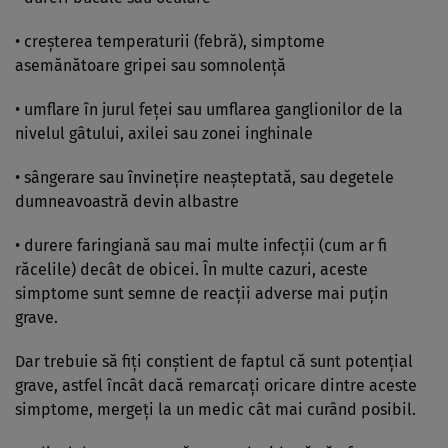
• creşterea temperaturii (febră), simptome
asemănătoare gripei sau somnolenţă
• umflare în jurul feţei sau umflarea ganglionilor de la
nivelul gâtului, axilei sau zonei inghinale
• sângerare sau învineţire neaşteptată, sau degetele
dumneavoastră devin albastre
• durere faringiană sau mai multe infecţii (cum ar fi
răcelile) decât de obicei. În multe cazuri, aceste
simptome sunt semne de reacţii adverse mai puţin
grave.
Dar trebuie să fiţi conştient de faptul că sunt potenţial
grave, astfel încât dacă remarcaţi oricare dintre aceste
simptome, mergeţi la un medic cât mai curând posibil.