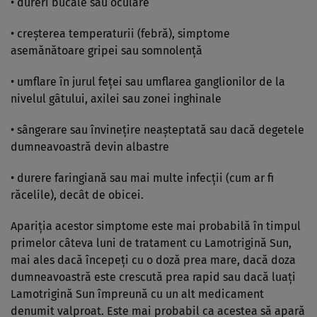
• dureri bucale sau oculare
• creşterea temperaturii (febră), simptome
asemănătoare gripei sau somnolenţă
• umflare în jurul feţei sau umflarea ganglionilor de la
nivelul gâtului, axilei sau zonei inghinale
• sângerare sau învineţire neaşteptată sau dacă degetele
dumneavoastră devin albastre
• durere faringiană sau mai multe infecţii (cum ar fi
răcelile), decât de obicei.
Apariţia acestor simptome este mai probabilă în timpul
primelor câteva luni de tratament cu Lamotrigină Sun,
mai ales dacă începeţi cu o doză prea mare, dacă doza
dumneavoastră este crescută prea rapid sau dacă luaţi
Lamotrigină Sun împreună cu un alt medicament
denumit valproat. Este mai probabil ca acestea să apară