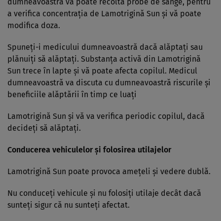
dumneavoastră vă poate recolta probe de sânge, pentru
a verifica concentraţia de Lamotrigină Sun şi vă poate
modifica doza.
Spuneţi-i medicului dumneavoastră dacă alăptaţi sau
plănuiţi să alăptaţi. Substanţa activă din Lamotrigină
Sun trece în lapte şi vă poate afecta copilul. Medicul
dumneavoastră va discuta cu dumneavoastră riscurile şi
beneficiile alăptării în timp ce luaţi
Lamotrigină Sun şi vă va verifica periodic copilul, dacă
decideţi să alăptaţi.
Conducerea vehiculelor şi folosirea utilajelor
Lamotrigină Sun poate provoca ameţeli şi vedere dublă.
Nu conduceţi vehicule şi nu folosiţi utilaje decât dacă
sunteţi sigur că nu sunteţi afectat.