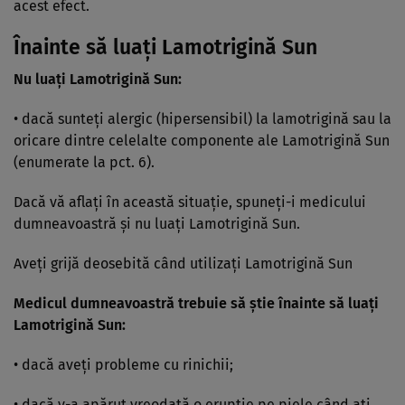
acest efect.
Înainte să luaţi Lamotrigină Sun
Nu luaţi Lamotrigină Sun:
• dacă sunteţi alergic (hipersensibil) la lamotrigină sau la
oricare dintre celelalte componente ale Lamotrigină Sun
(enumerate la pct. 6).
Dacă vă aflaţi în această situaţie, spuneţi-i medicului
dumneavoastră şi nu luaţi Lamotrigină Sun.
Aveţi grijă deosebită când utilizaţi Lamotrigină Sun
Medicul dumneavoastră trebuie să ştie înainte să luaţi
Lamotrigină Sun:
• dacă aveţi probleme cu rinichii;
• dacă v-a apărut vreodată o erupţie pe piele când aţi