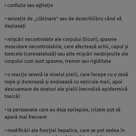
• confuzie sau agitaţie
• senzaţie de „clătinare” sau de dezechilibru când vă
deplasaţi
• mişcări necontrolate ale corpului (ticuri), spasme
musculare necontrolabile, care afectează ochii, capul şi
toracele (coreoatetoză) sau alte mişcări neobişnuite ale
corpului cum sunt spasme, tremor sau rigiditate
• o reacţie severă la nivelul pielii, care începe cu o zonă
roşie şi dureroasă şi evoluează cu vezicule mari, apoi
descuamare de straturi ale pielii (necroliză epidermică
toxică)
• la persoanele care au deja epilepsie, crizele pot să
apară mai frecvent
• modificări ale funcţiei hepatice, care se pot vedea în