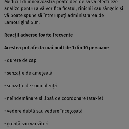
Medicul dumneavoastră poate decide să vă efectueze
analize pentru a vă verifica ficatul, rinichii sau sângele şi
vă poate spune să întrerupeţi administrarea de
Lamotrigină Sun.
Reacţii adverse foarte frecvente
Acestea pot afecta mai mult de 1 din 10 persoane
• durere de cap
• senzaţie de ameţeală
• senzaţie de somnolenţă
• neîndemânare şi lipsă de coordonare (ataxie)
• vedere dublă sau vedere înceţoşată
• greaţă sau vărsături