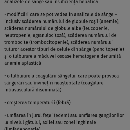
analizele de sânge sau insuficienţă hepatică
• modificări care se pot vedea în analizele de sânge –
inclusiv scăderea numărului de globule roşii (anemie),
scăderea numărului de globule albe (leucopenie,
neutropenie, agranulocitoză), scăderea numărului de
trombocite (trombocitopenie), scăderea numărului
tuturor acestor tipuri de celule din sânge (pancitopenie)
şi o tulburare a măduvei osoase hematogene denumită
anemie aplastică
• o tulburare a coagulării sângelui, care poate provoca
sângerări sau învineţiri neaşteptate (coagulare
intravasculară diseminată)
• creşterea temperaturii (febră)
• umflarea în jurul feţei (edem) sau umflarea ganglionilor
la nivelul gâtului, axilei sau zonei inghinale
(limfadenopatie)