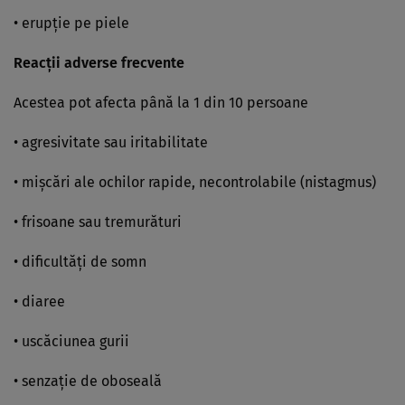
• erupţie pe piele
Reacţii adverse frecvente
Acestea pot afecta până la 1 din 10 persoane
• agresivitate sau iritabilitate
• mişcări ale ochilor rapide, necontrolabile (nistagmus)
• frisoane sau tremurături
• dificultăţi de somn
• diaree
• uscăciunea gurii
• senzaţie de oboseală