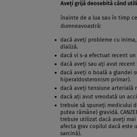
Aveţi grijă deosebită când uti
înainte de a lua sau în timp c
dumneavoastră:
dacă aveţi probleme cu inima, 
dializă.
dacă vi s-a efectuat recent un
dacă aveţi sau aţi avut recent 
dacă aveţi o boală a glandei 
hiperaldosteronism primar).
dacă aveţi tensiune arterială 
dacă aţi avut vreodată un acci
trebuie să spuneţi medicului 
putea rămâne) gravidă. CANZEN
trebuie utilizat dacă aveţi ma
afecta grav copilul dacă este u
sarcină).