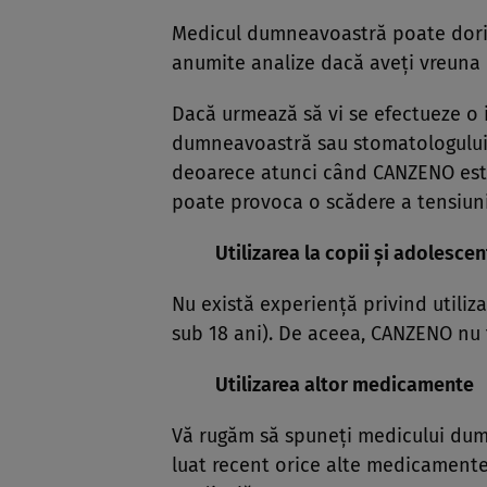
Medicul dumneavoastră poate dori 
anumite analize dacă aveţi vreuna d
Dacă urmează să vi se efectueze o i
dumneavoastră sau stomatologului 
deoarece atunci când CANZENO este 
poate provoca o scădere a tensiunii
Utilizarea la copii şi adolescen
Nu există experienţă privind utiliz
sub 18 ani). De aceea, CANZENO nu t
Utilizarea altor medicamente
Vă rugăm să spuneţi medicului dumn
luat recent orice alte medicamente,