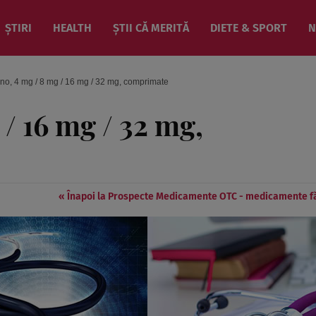
ȘTIRI
HEALTH
ȘTII CĂ MERITĂ
DIETE & SPORT
N
o, 4 mg / 8 mg / 16 mg / 32 mg, comprimate
/ 16 mg / 32 mg,
« Înapoi la Prospecte Medicamente OTC - medicamente f