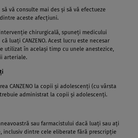
să vă consulte mai des şi să vă efectueze
intre aceste afecţiuni.
ntervenţie chirurgicală, spuneţi medicului
că luaţi CANZENO. Acest lucru este necesar
utilizat în acelaşi timp cu unele anestezice,
 arteriale.
ţi
area CANZENO la copii şi adolescenţi (cu vârsta
rebuie administrat la copii şi adolescenţi.
eavoastră sau farmacistului dacă luaţi sau aţi
 inclusiv dintre cele eliberate fără prescripţie