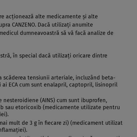
e acţionează alte medicamente şi alte
pra CANZENO. Dacă utilizaţi anumite
medicul dumneavoastră să vă facă analize de
ă, în special dacă utilizaţi oricare dintre
 scăderea tensiunii arteriale, incluzând beta-
 ai ECA cum sunt enalapril, captopril, lisinopril
 nesteroidiene (AINS) cum sunt ibuprofen,
ib sau etoricoxib (medicamente utilizate pentru
ei).
 mai mult de 3 g în fiecare zi) (medicament utilizat
nflamaţiei).