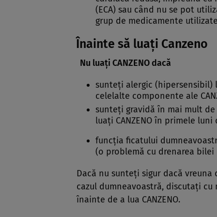
(ECA) sau când nu se pot utiliz
grup de medicamente utilizate 
Înainte să luaţi Canzeno
Nu luaţi CANZENO dacă
sunteţi alergic (hipersensibil)
celelalte componente ale CANZ
sunteţi gravidă în mai mult de
luaţi CANZENO în primele luni d
funcţia ficatului dumneavoastr
(o problemă cu drenarea bilei d
Dacă nu sunteţi sigur dacă vreuna d
cazul dumneavoastră, discutaţi cu
înainte de a lua CANZENO.