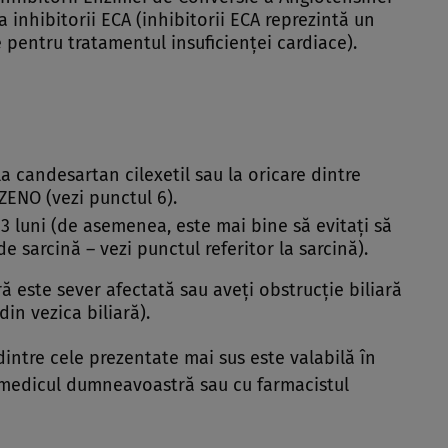
a inhibitorii ECA (inhibitorii ECA reprezintă un
pentru tratamentul insuficienţei cardiace).
 la candesartan cilexetil sau la oricare dintre
ENO (vezi punctul 6).
 3 luni (de asemenea, este mai bine să evitaţi să
e sarcină – vezi punctul referitor la sarcină).
ă este sever afectată sau aveţi obstrucţie biliară
in vezica biliară).
intre cele prezentate mai sus este valabilă în
 medicul dumneavoastră sau cu farmacistul