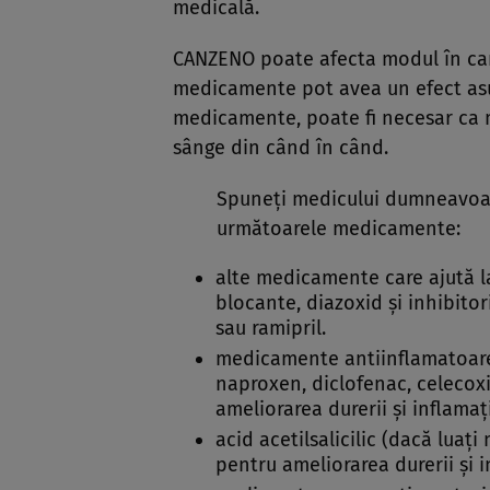
medicală.
CANZENO poate afecta modul în car
medicamente pot avea un efect asu
medicamente, poate fi necesar ca 
sânge din când în când.
Spuneţi medicului dumneavoastr
următoarele medicamente:
alte medicamente care ajută la
blocante, diazoxid şi inhibitori
sau ramipril.
medicamente antiinflamatoare
naproxen, diclofenac, celecox
ameliorarea durerii şi inflamaţi
acid acetilsalicilic (dacă luaţi
pentru ameliorarea durerii şi i