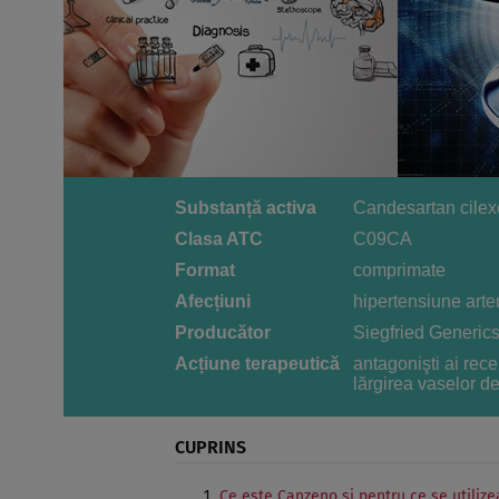
Substanță activa
Candesartan cilexe
Clasa ATC
C09CA
Format
comprimate
Afecțiuni
hipertensiune arter
Producător
Siegfried Generics
Acțiune terapeutică
antagonişti ai rece
lărgirea vaselor d
CUPRINS
Ce este Canzeno şi pentru ce se utilize