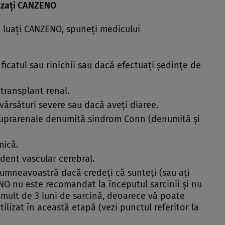
lizaţi CANZENO
e luaţi CANZENO, spuneţi medicului
ficatul sau rinichii sau dacă efectuaţi şedinţe de
 transplant renal.
vărsături severe sau dacă aveţi diaree.
suprarenale denumită sindrom Conn (denumită şi
mică.
dent vascular cerebral.
dumneavoastră dacă credeţi că sunteţi (sau aţi
O nu este recomandat la începutul sarcinii şi nu
i mult de 3 luni de sarcină, deoarece vă poate
tilizat în această etapă (vezi punctul referitor la