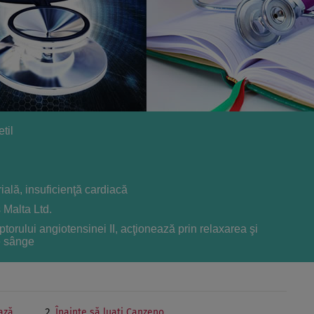
til
ială, insuficienţă cardiacă
 Malta Ltd.
ptorului angiotensinei II, acţionează prin relaxarea şi
e sânge
ază
Înainte să luaţi Canzeno