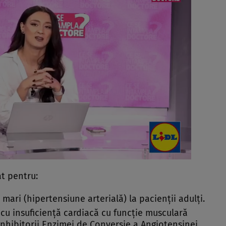
t pentru:
 mari (hipertensiune arterială) la pacienţii adulţi.
 cu insuficienţă cardiacă cu funcţie musculară
nhibitorii Enzimei de Conversie a Angiotensinei