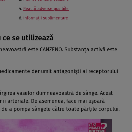
Reacţii adverse posibile
Informaţii suplimentare
 ce se utilizează
avoastră este CANZENO. Substanţa activă este
medicamente denumit antagonişti ai receptorului
lărgirea vaselor dumneavoastră de sânge. Acest
unii arteriale. De asemenea, face mai uşoară
 de a pompa sângele către toate părţile corpului.