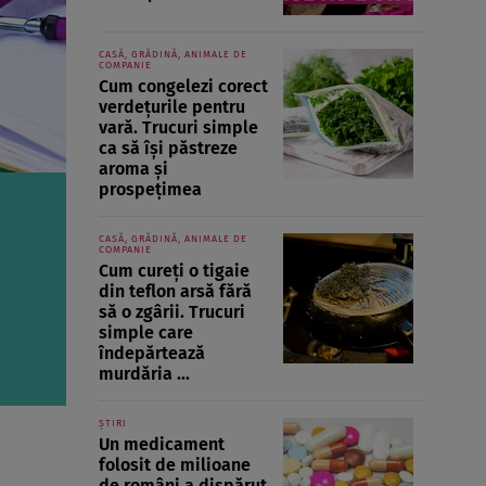
CASĂ, GRĂDINĂ, ANIMALE DE
COMPANIE
Cum congelezi corect
verdețurile pentru
vară. Trucuri simple
ca să își păstreze
aroma și
prospețimea
CASĂ, GRĂDINĂ, ANIMALE DE
COMPANIE
Cum cureți o tigaie
din teflon arsă fără
să o zgârii. Trucuri
simple care
îndepărtează
murdăria ...
ȘTIRI
Un medicament
folosit de milioane
de români a dispărut