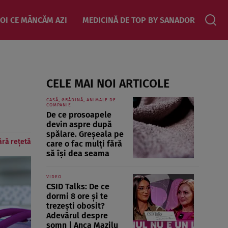
OI CE MÂNCĂM AZI
MEDICINĂ DE TOP BY SANADOR
CELE MAI NOI ARTICOLE
CASĂ, GRĂDINĂ, ANIMALE DE
COMPANIE
De ce prosoapele
devin aspre după
spălare. Greșeala pe
ără rețetă
care o fac mulți fără
să își dea seama
VIDEO
CSID Talks: De ce
dormi 8 ore și te
trezești obosit?
Adevărul despre
somn | Anca Mazilu