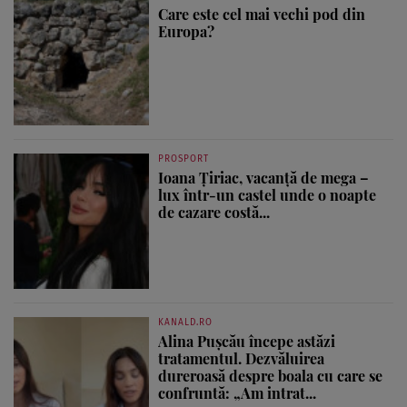
Care este cel mai vechi pod din
Europa?
PROSPORT
Ioana Țiriac, vacanță de mega –
lux într-un castel unde o noapte
de cazare costă...
KANALD.RO
Alina Pușcău începe astăzi
tratamentul. Dezvăluirea
dureroasă despre boala cu care se
confruntă: „Am intrat...