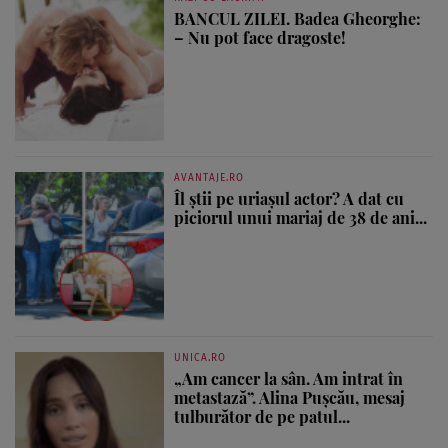
BANCUL ZILEI. Badea Gheorghe:
– Nu pot face dragoste!
AVANTAJE.RO
Îl știi pe uriașul actor? A dat cu
piciorul unui mariaj de 38 de ani...
UNICA.RO
„Am cancer la sân. Am intrat în
metastază”. Alina Pușcău, mesaj
tulburător de pe patul...