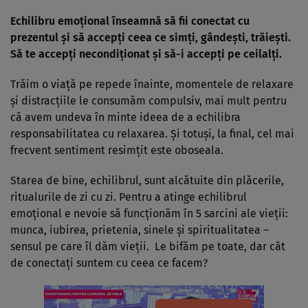
Echilibru emoțional înseamnă să fii conectat cu
prezentul şi să accepți ceea ce simți, gândeşti, trăieşti.
Să te accepți necondiţionat şi să-i accepți pe ceilalţi.
Trăim o viaţă pe repede înainte, momentele de relaxare
şi distracţiile le consumăm compulsiv, mai mult pentru
că avem undeva în minte ideea de a echilibra
responsabilitatea cu relaxarea. Şi totuşi, la final, cel mai
frecvent sentiment resimţit este oboseala.
Starea de bine, echilibrul, sunt alcătuite din plăcerile,
ritualurile de zi cu zi. Pentru a atinge echilibrul
emoțional e nevoie să funcţionăm în 5 sarcini ale vieţii:
munca, iubirea, prietenia, sinele şi spiritualitatea –
sensul pe care îl dăm vieţii. Le bifăm pe toate, dar cât
de conectaţi suntem cu ceea ce facem?