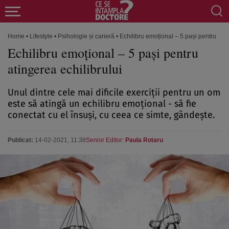
Home
•
Lifestyle
•
Psihologie și carieră
•
Echilibru emoțional – 5 pași pentru atin
Echilibru emoțional – 5 pași pentru
atingerea echilibrului
Unul dintre cele mai dificile exerciţii pentru un om
este să atingă un echilibru emoțional - să fie
conectat cu el însuşi, cu ceea ce simte, gândeşte.
Publicat:
14-02-2021, 11:38
Senior Editor:
Paula Rotaru