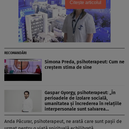
Citește articolul
RECOMANDĂRI
Simona Preda, psihoterapeut: Cum ne
creștem stima de sine
Gaspar Gyorgy, psihoterapeut: „În
perioadele de izolare socială,
umanitatea şi încrederea în relaţiile
interpersonale sunt salvarea…
Anda Păcurar, psihoterapeut, ne arată care sunt paşii de
urmat pentru o viaţă spirituală echilibrată.