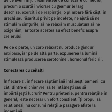
de ce avem în jur. Momentele de conectare cu mediul,
precum o scurtă înviorare cu geamurile larg
deschise,
exerciţii de respiraţie
, o plimbare fără căşti în
urechi sau răsaritul privit pe îndelete, ne ajută să ne
stimulăm simţurile, să ne relaxăm musculatura să ne
oxigenăm, iar toate acestea au efect benefic asupra
creierului.
Pe de o parte, un corp relaxat nu produce
gânduri
anxioase
, iar pe de altă parte, expunerea la lumină
stimulează producerea serotoninei, hormonul fericirii.
Conectarea cu ceilalţi
În fiecare zi, în fiecare săptămână întâlneşti oameni. Cu
câţi dintre ei chiar vrei să te întâlneşti sau să
împărtăşeşti lucruri? Pentru prietenie, pentru relaţiile în
general, este necesar un efort conştient. Îţi propui să
relaţionezi, nu consumi relaţiile pasagere aflate la
îndemână.