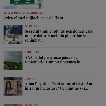
CITESTE URMATORUL ARTICOL:
Criza vârstei mijlocii: ce e de făcut
MEDIAFAX
Secretul unui cuplu de pensionari care
nu are datorii: metoda plicurilor le-a
schimbat...
GANDUL.RO
ANM a dat prognoza până în 7
septembrie. Cum va fi vremea în...
CANCAN
Alina Pușcău a făcut anunțul trist: 'Am
intrat în metastază.' Ce minune s-a...
MEDIAFAX