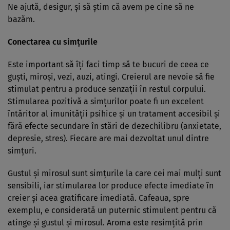
Ne ajută, desigur, şi să ştim că avem pe cine să ne
bazăm.
Conectarea cu simţurile
Este important să îţi faci timp să te bucuri de ceea ce
guşti, miroşi, vezi, auzi, atingi. Creierul are nevoie să fie
stimulat pentru a produce senzaţii în restul corpului.
Stimularea pozitivă a simţurilor poate fi un excelent
întăritor al imunităţii psihice şi un tratament accesibil şi
fără efecte secundare în stări de dezechilibru (anxietate,
depresie, stres). Fiecare are mai dezvoltat unul dintre
simţuri.
Gustul şi mirosul sunt simţurile la care cei mai mulţi sunt
sensibili, iar stimularea lor produce efecte imediate în
creier şi acea gratificare imediată. Cafeaua, spre
exemplu, e considerată un puternic stimulent pentru că
atinge şi gustul şi mirosul. Aroma este resimţită prin