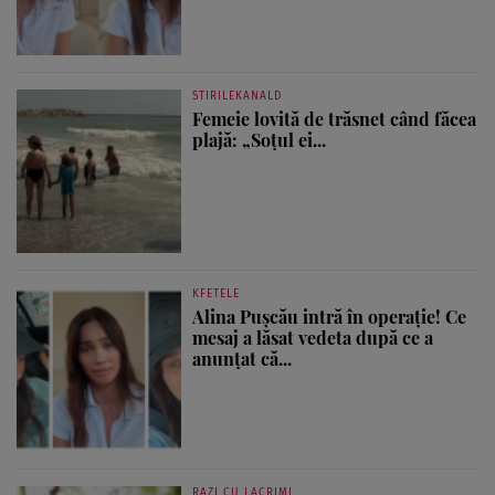
STIRILEKANALD
Femeie lovită de trăsnet când făcea
plajă: „Soțul ei...
KFETELE
Alina Pușcău intră în operație! Ce
mesaj a lăsat vedeta după ce a
anunțat că...
RAZI CU LACRIMI