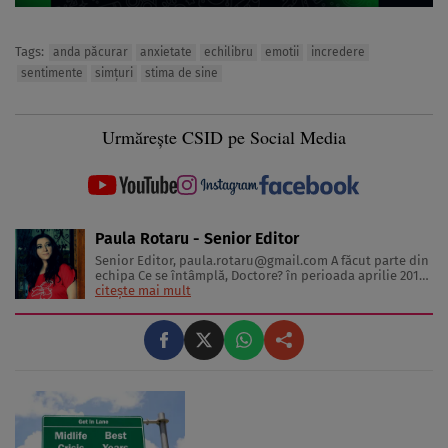
Tags:
anda păcurar
anxietate
echilibru
emotii
incredere
sentimente
simţuri
stima de sine
Urmărește CSID pe Social Media
Paula Rotaru - Senior Editor
Senior Editor,
paula.rotaru@gmail.com
A făcut parte din
echipa Ce se întâmplă, Doctore? în perioada aprilie 2013-
decembrie 2023. Articolele sale cuprind informații despre
citește mai mult
diverse afecțiuni, alimentația echilibrată, îngrijirea pielii
și sănătatea emoțională. Colaborări: Viața ...