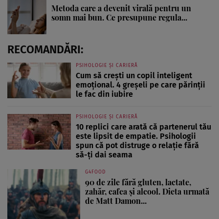
Metoda care a devenit virală pentru un
somn mai bun. Ce presupune regula...
RECOMANDĂRI:
PSIHOLOGIE ȘI CARIERĂ
Cum să crești un copil inteligent
emoțional. 4 greșeli pe care părinții
le fac din iubire
PSIHOLOGIE ȘI CARIERĂ
10 replici care arată că partenerul tău
este lipsit de empatie. Psihologii
spun că pot distruge o relație fără
să-ți dai seama
G4FOOD
90 de zile fără gluten, lactate,
zahăr, cafea și alcool. Dieta urmată
de Matt Damon...