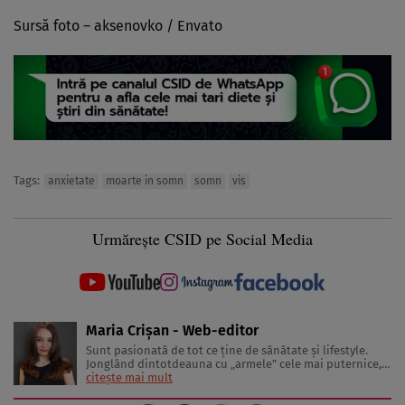
Sursă foto –
aksenovko
/ Envato
Tags:
anxietate
moarte in somn
somn
vis
Urmărește CSID pe Social Media
Maria Crișan - Web-editor
Sunt pasionată de tot ce ține de sănătate și lifestyle.
Jonglând dintotdeauna cu „armele” cele mai puternice,
cuvintele, îmi place să împărtășesc cu cititorii diverse
citește mai mult
sfaturi și idei despre tot ceea ce înseamnă o viață trăită
sănătos și frumos. Lucrez în jurnalism de 3 ani, ...