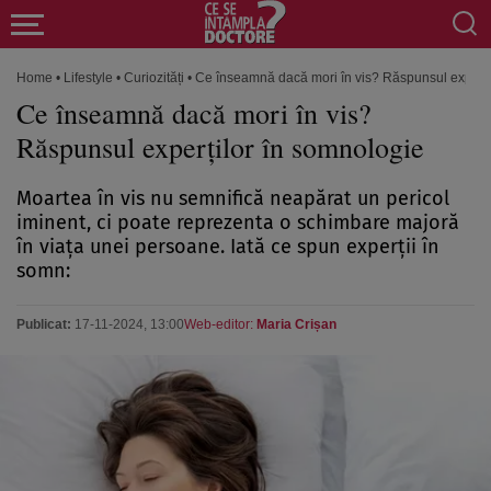
Home
•
Lifestyle
•
Curiozități
•
Ce înseamnă dacă mori în vis? Răspunsul experți
Ce înseamnă dacă mori în vis?
Răspunsul experților în somnologie
Moartea în vis nu semnifică neapărat un pericol
iminent, ci poate reprezenta o schimbare majoră
în viața unei persoane. Iată ce spun experții în
somn:
Publicat:
17-11-2024, 13:00
Web-editor:
Maria Crișan