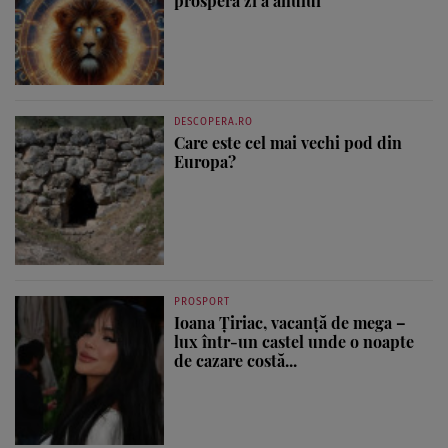
prosperă zi a anului
DESCOPERA.RO
Care este cel mai vechi pod din
Europa?
PROSPORT
Ioana Țiriac, vacanță de mega –
lux într-un castel unde o noapte
de cazare costă...