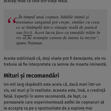
același mod ca cele din viața reală.
„În timpul unui coșmar, bătăile inimii și
tensiunea sanguină pot crește, similar cu ceea
ce se întâmplă într-o situație reală de panică
sau
frică
. Acest lucru face ca emoțiile trăite în
vis să fie resimțite extrem de intens la trezire“,
spune Naiman.
Acesta subliniază că, deși visele pot fi deranjante, ele nu
trebuie să fie interpretate ca semne de moarte iminentă.
Mituri și recomandări
Un mit larg răspândit este acela că, dacă mori într-un
vis, vei muri și în realitate. Aceasta este, însă, o credință
falsă. Experții în somn recomandă, de fapt, ca
persoanele care experimentează astfel de coșmaruri să
le accepte ca pe o oportunitate de a explora mai