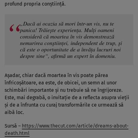
profund propria conștiință.
„Dacă ai ocazia să mori într-un vis, nu te
panica! Trăiește experiența. Mulți oameni
consideră că moartea în vis demonstrează
nemurirea conștiinței, independent de trup, și
că este o oportunitate de a învăța lucruri noi
despre sine“, afirmă un expert în domeniu.
Așadar, chiar dacă moartea în vis poate părea
înfricoșătoare, ea este, de obicei, un semn al unor
schimbări importante și nu trebuie să ne îngrijoreze.
Este, mai degrabă, o invitație de a reflecta asupra vieții
și de a înfrunta cu curaj transformările ce urmează să
aibă loc.
Sursă –
https://www.thecut.com/article/dreams-about-
death.html