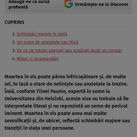
Adaugă-ne ca sursă
Urmărește-ne in Discover
preferată
CUPRINS
Schimbări majore în viață
Un semn de anxietate sau frică
De ce ne trezim speriați sau supărați după un coșmar
Mituri și recomandări
Moartea în vis poate părea înfricoșătoare și, de multe
ori, te lasă o stare de neliniște sau anxietate la trezire.
Însă, conform Tiinei Paunio, expertă în somn la
Universitatea din Helsinki, aceste vise nu trebuie să fie
interpretate literal și nu reprezintă un semn de pericol
iminent. Moartea în vis poate avea mai multe
semnificații și, de obicei, reflectă schimbări majore sau
tranziții în viața unei persoane.