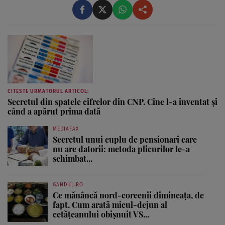
CITESTE URMATORUL ARTICOL:
Secretul din spatele cifrelor din CNP. Cine l-a inventat și
când a apărut prima dată
MEDIAFAX
Secretul unui cuplu de pensionari care
nu are datorii: metoda plicurilor le-a
schimbat...
GANDUL.RO
Ce mănâncă nord-coreenii dimineața, de
fapt. Cum arată micul-dejun al
cetățeanului obișnuit VS...