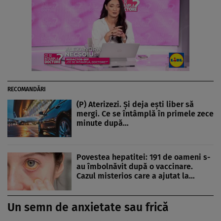
RECOMANDĂRI
(P) Aterizezi. Și deja ești liber să
mergi. Ce se întâmplă în primele zece
minute după…
Povestea hepatitei: 191 de oameni s-
au îmbolnăvit după o vaccinare.
Cazul misterios care a ajutat la…
Un semn de anxietate sau frică