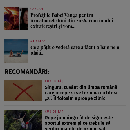
CANCAN
Profețiile Babei Vanga pentru
următoarele luni din 2026. Vom întâlni
extratereștri și vom...
MEDIAFAX
Ce a pățit o vedetă care a făcut o baie pe o
plajă...
RECOMANDĂRI:
CURIOZITĂȚI
Singurul cuvânt din limba română
care începe și se termină cu litera
„X”. Îl folosim aproape zilnic
CURIOZITĂȚI
Rope jumping: cât de sigur este
sportul extrem și ce trebuie să
verifici înainte de primul salt