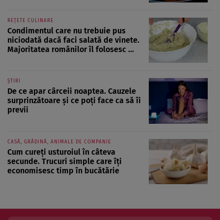
REȚETE CULINARE
Condimentul care nu trebuie pus
niciodată dacă faci salată de vinete.
Majoritatea românilor îl folosesc ...
ȘTIRI
De ce apar cârceii noaptea. Cauzele
surprinzătoare și ce poți face ca să îi
previi
CASĂ, GRĂDINĂ, ANIMALE DE COMPANIE
Cum cureți usturoiul în câteva
secunde. Trucuri simple care îți
economisesc timp în bucătărie