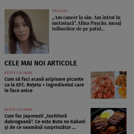
UNICA.RO
„Am cancer la sân. Am intrat în
metastază”. Alina Pușcău, mesaj
tulburător de pe patul...
CELE MAI NOI ARTICOLE
REȚETE CULINARE
Cum să faci acasă aripioare picante
ca la KFC. Rețeta + ingredientul care
le face unice
REȚETE CULINARE
Cum fac japonezii „tochitură
dobrogeană”. Ce este Buta no Kakuni
și de ce seamănă surprinzător ...