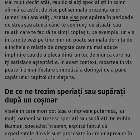
Mai mult decât atât, Paunio și alți specialiști în somn
afirmă că astfel de vise pot semnala prezența unor
temeri sau anxietăți. Aceste
vise
pot apărea în perioade
de stres sau atunci când te confrunți cu situații sau
relații care te fac să te simți copleșit. De exemplu, un vis
în care te vezi pe tine murind poate semnala dorința de
a încheia o relație de dragoste care nu mai aduce
împlinire sau de a pleca dintr-un loc de muncă care nu
îți satisface așteptările. În acest context, moartea în vis
poate fi o manifestare simbolică a dorinței de a pune
capăt unui capitol din viața ta.
De ce ne trezim speriați sau supărați
după un coșmar
Visele în care mori pot lăsa o impresie puternică, iar
mulți oameni se trezesc speriați sau supărați. Dr. Rubin
Naiman, specialist în somn, explică faptul că
experiențele din vis sunt procesate în creier aproape în