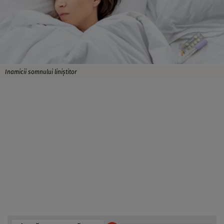
Inamicii somnului liniștitor