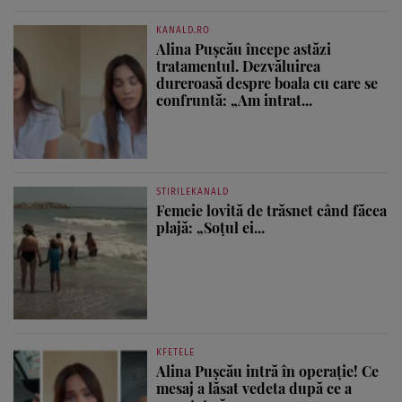
KANALD.RO
Alina Pușcău începe astăzi
tratamentul. Dezvăluirea
dureroasă despre boala cu care se
confruntă: „Am intrat...
STIRILEKANALD
Femeie lovită de trăsnet când făcea
plajă: „Soțul ei...
KFETELE
Alina Pușcău intră în operație! Ce
mesaj a lăsat vedeta după ce a