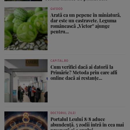
G4FOOD
Arată ca un pepene în miniatură,
dar este un castravete. Leguma
românească „Victor” ajunge
pentru...
CAPITAL.RO
Cum verifici dacă ai datorii la
Primărie? Metoda prin care afli
online dacă ai restanțe...
DOCTORUL ZILEI
Portalul Leului 8/8 aduce
abundență. 5 zodii intră în cea mai