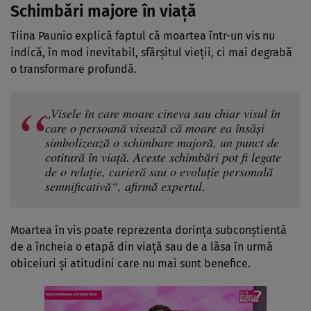
Schimbări majore în viață
Tiina Paunio explică faptul că moartea într-un vis nu
indică, în mod inevitabil, sfârșitul vieții, ci mai degrabă
o transformare profundă.
„Visele în care moare cineva sau chiar visul în
care o persoană visează că moare ea însăși
simbolizează o schimbare majoră, un punct de
cotitură în viață. Aceste schimbări pot fi legate
de o relație, carieră sau o evoluție personală
semnificativă“, afirmă expertul.
Moartea în vis poate reprezenta dorința subconștientă
de a încheia o etapă din viață sau de a lăsa în urmă
obiceiuri și atitudini care nu mai sunt benefice.