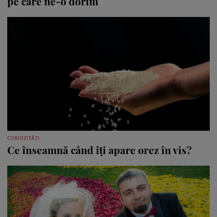
pe care ne-o dorim
CURIOZITĂȚI
Ce înseamnă când îți apare orez în vis?