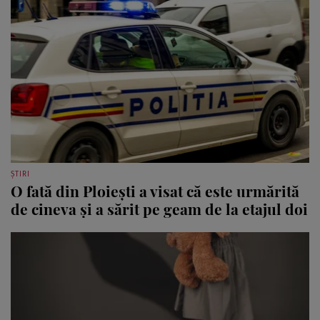
ȘTIRI
O fată din Ploiești a visat că este urmărită
de cineva și a sărit pe geam de la etajul doi