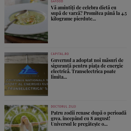
G4FOOD
Vă amintiți de celebra dietă cu
supă de varză? Promitea până la 4,5
kilograme pierdute...
CAPITAL.RO
Guvernul a adoptat noi măsuri de
siguranță pentru piața de energie
electrică. Transelectrica poate
limita...
DOCTORUL ZILEI
Patru zodii renasc după o perioadă
grea, începând cu 8 august!
Universul le pregătește o...