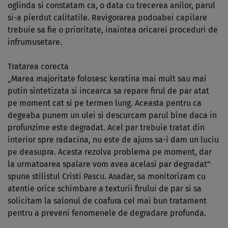
oglinda si constatam ca, o data cu trecerea anilor, parul
si-a pierdut calitatile. Revigorarea podoabei capilare
trebuie sa fie o prioritate, inaintea oricarei proceduri de
infrumusetare.
Tratarea corecta
„Marea majoritate folosesc keratina mai mult sau mai
putin sintetizata si incearca sa repare firul de par atat
pe moment cat si pe termen lung. Aceasta pentru ca
degeaba punem un ulei si descurcam parul bine daca in
profunzime este degradat. Acel par trebuie tratat din
interior spre radacina, nu este de ajuns sa-i dam un luciu
pe deasupra. Acesta rezolva problema pe moment, dar
la urmatoarea spalare vom avea acelasi par degradat”
spune stilistul Cristi Pascu. Asadar, sa monitorizam cu
atentie orice schimbare a texturii firului de par si sa
solicitam la salonul de coafura cel mai bun tratament
pentru a preveni fenomenele de degradare profunda.