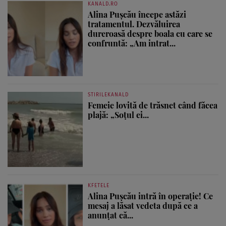
KANALD.RO
Alina Pușcău începe astăzi
tratamentul. Dezvăluirea
dureroasă despre boala cu care se
confruntă: „Am intrat...
STIRILEKANALD
Femeie lovită de trăsnet când făcea
plajă: „Soțul ei...
KFETELE
Alina Pușcău intră în operație! Ce
mesaj a lăsat vedeta după ce a
anunțat că...