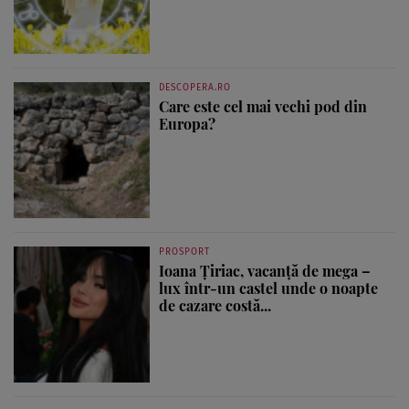
DESCOPERA.RO
Care este cel mai vechi pod din
Europa?
PROSPORT
Ioana Țiriac, vacanță de mega –
lux într-un castel unde o noapte
de cazare costă...