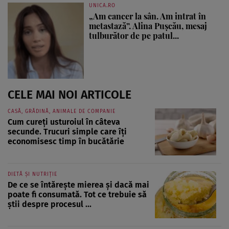
UNICA.RO
„Am cancer la sân. Am intrat în
metastază”. Alina Pușcău, mesaj
tulburător de pe patul...
CELE MAI NOI ARTICOLE
CASĂ, GRĂDINĂ, ANIMALE DE COMPANIE
Cum cureți usturoiul în câteva
secunde. Trucuri simple care îți
economisesc timp în bucătărie
DIETĂ ȘI NUTRIȚIE
De ce se întărește mierea și dacă mai
poate fi consumată. Tot ce trebuie să
știi despre procesul ...