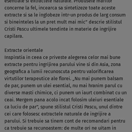
esentiale si extractele naturale. Produsele marilor
concerne la fel, incearca sa sintetizeze toate aceste
extracte si sa le inglobeze intr-un produs de larg consum
si bineinteles la un pret mult mai mic” descrie stilistul
Cristi Pascu ultimele tendinte in materie de ingrijire
capilara.
Extracte orientale
Inspiratia in ceea ce priveste alegerea celor mai bune
extracte pentru ingrijirea parului vine si din Asia, zona
geografica a lumii recunoscuta pentru valorificarea
virtutilor terapeutice ale florei. „Nu mai punem balsam
de par, punem un ulei esential, nu mai hranim parul cu
diverse masti chimice, ci punem un iaurt combinat cu un
ceai. Mergem pana acolo incat folosim uleiuri esentiale
ca luciu de par”, spune stilistul Cristi Pascu, unul dintre
cei care folosesc extractele naturale de ingrijire a
parului. Si trebuie sa tinem cont de recomandari pentru
ca trebuie sa recunoastem: de multe ori ne uitam in