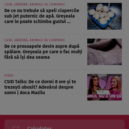
CASĂ, GRĂDINĂ, ANIMALE DE COMPANIE
De ce nu trebuie să speli ciupercile
sub jet puternic de apă. Greșeala
care le poate schimba gustul ...
CASĂ, GRĂDINĂ, ANIMALE DE COMPANIE
De ce prosoapele devin aspre după
spălare. Greșeala pe care o fac mulți
fără să își dea seama
VIDEO
CSID Talks: De ce dormi 8 ore și te
trezești obosit? Adevărul despre
somn | Anca Mazilu
Calculator