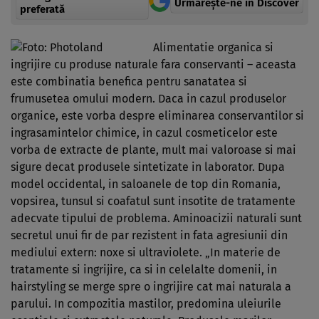
Urmărește-ne in Discover
preferată
Alimentatie organica si
ingrijire cu produse naturale fara conservanti – aceasta
este combinatia benefica pentru sanatatea si
frumusetea omului modern. Daca in cazul produselor
organice, este vorba despre eliminarea conservantilor si
ingrasamintelor chimice, in cazul cosmeticelor este
vorba de extracte de plante, mult mai valoroase si mai
sigure decat produsele sintetizate in laborator. Dupa
model occidental, in saloanele de top din Romania,
vopsirea, tunsul si coafatul sunt insotite de tratamente
adecvate tipului de problema. Aminoacizii naturali sunt
secretul unui fir de par rezistent in fata agresiunii din
mediului extern: noxe si ultraviolete. „In materie de
tratamente si ingrijire, ca si in celelalte domenii, in
hairstyling se merge spre o ingrijire cat mai naturala a
parului. In compozitia mastilor, predomina uleiurile