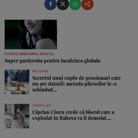
CITESTE URMATORUL ARTICOL:
Super garderoba pentru incalzirea globala
MEDIAFAX
Secretul unui cuplu de pensionari care
nu are datorii: metoda plicurilor le-a
schimbat...
GANDUL.RO
Ciprian Ciucu crede că blocul care a
explodat în Rahova va fi demolat....