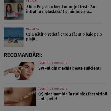
CANCAN
Alina Pușcău a făcut anunțul trist: 'Am
intrat în metastază.' Ce minune s-a...
MEDIAFAX
Ce a pățit o vedetă care a făcut o baie pe o
plajă...
RECOMANDĂRI:
ÎNGRIJIRE FRUMUSEȚE
SPF-ul din machiaj: este suficient?
ÎNGRIJIRE FRUMUSEȚE
(P) Niacinamida în rutină: Efect vizibil
anti-pete?