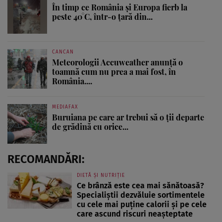
În timp ce România și Europa fierb la
peste 40°C, într-o țară din...
CANCAN
Meteorologii Accuweather anunță o
toamnă cum nu prea a mai fost, în
România....
MEDIAFAX
Buruiana pe care ar trebui să o ții departe
de grădină cu orice...
RECOMANDĂRI:
DIETĂ ȘI NUTRIȚIE
Ce brânză este cea mai sănătoasă?
Specialiștii dezvăluie sortimentele
cu cele mai puține calorii și pe cele
care ascund riscuri neașteptate