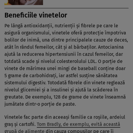
Beneficiile vinetelor
Pe lângă antioxidanţii, nutrienţii şi fibrele pe care le
asigură organismului, vinetele oferă protecţie împotriva
bolilor de inimă, una dintre principalele cauze de deces,
atât în rândul femeilor, cât şi al bărbaţilor. Antocianina
ajută la reducerea hipertensiunii în cazul femeilor, dar
totdată scade şi nivelul colesterolului LDL. O porţie de
vinete de mărimea unei mingi de baseball conţine doar
5 grame de carbohidraţi, iar astfel susţine sănătatea
sistemului digestiv. Totodată fibrele din vinete reglează
nivelul glicemiei şi a insulinei şi ajută la scăderea în
greutate. De exemplu, 128 de grame de vinete înseamnă
jumătate dintr-o porţie de paste.
Vinetele fac parte din aceeaşi familie ca roşiile, ardeiul
graş şi cartofii.
Tom Bradly, de exemplu, evită această
grupă de alimente
din cauza compuşilor pe care îi