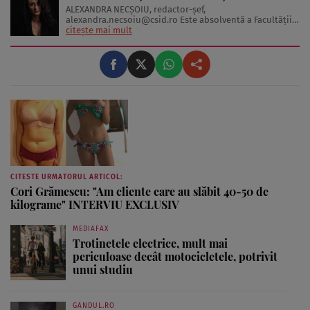
ALEXANDRA NECŞOIU, redactor-șef,
alexandra.necsoiu@csid.ro
Este absolventă a Facultăţii
de Jurnalism şi Ştiinţele Comunicării şi deţine o diplomă
citește mai mult
de master în Producţie Multimedia şi Audio-Video.
Iubeşte să scrie şi nu se vede făcând altceva, acesta fiind
visul ei încă de pe ...
CITESTE URMATORUL ARTICOL:
Cori Grămescu: "Am cliente care au slăbit 40-50 de
kilograme" INTERVIU EXCLUSIV
MEDIAFAX
Trotinetele electrice, mult mai
periculoase decât motocicletele, potrivit
unui studiu
GANDUL.RO