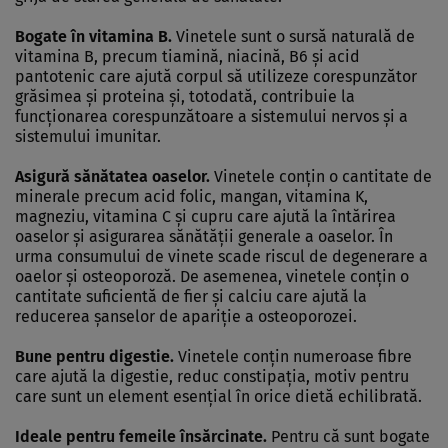
Bogate în vitamina B.
Vinetele sunt o sursă naturală de
vitamina B, precum tiamină, niacină, B6 şi acid
pantotenic care ajută corpul să utilizeze corespunzător
grăsimea şi proteina şi, totodată, contribuie la
funcţionarea corespunzătoare a sistemului nervos şi a
sistemului imunitar.
Asigură sănătatea oaselor.
Vinetele conţin o cantitate de
minerale precum acid folic, mangan, vitamina K,
magneziu, vitamina C şi cupru care ajută la întărirea
oaselor şi asigurarea sănătăţii generale a oaselor. În
urma consumului de vinete scade riscul de degenerare a
oaelor şi osteoporoză. De asemenea, vinetele conţin o
cantitate suficientă de fier şi calciu care ajută la
reducerea şanselor de apariţie a osteoporozei.
Bune pentru digestie.
Vinetele conţin numeroase fibre
care ajută la digestie, reduc constipaţia, motiv pentru
care sunt un element esenţial în orice dietă echilibrată.
Ideale pentru femeile însărcinate.
Pentru că sunt bogate