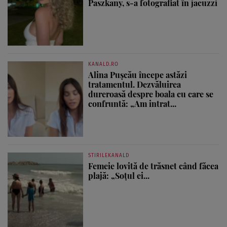
Paszkany, s-a fotografiat în jacuzzi
KANALD.RO
Alina Pușcău începe astăzi
tratamentul. Dezvăluirea
dureroasă despre boala cu care se
confruntă: „Am intrat...
STIRILEKANALD
Femeie lovită de trăsnet când făcea
plajă: „Soțul ei...