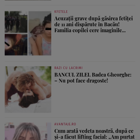
KFETELE
Acuzații grave după găsirea fetiței
de 11 ani dispărute în Bacău!
Familia copilei cere imaginile...
RAZI CU LACRIMI
BANCUL ZILEI. Badea Gheorghe:
– Nu pot face dragoste!
AVANTAJE.RO
Cum arată vedeta noastră, după ce
și-a făcut lifting facial: „Am purtat