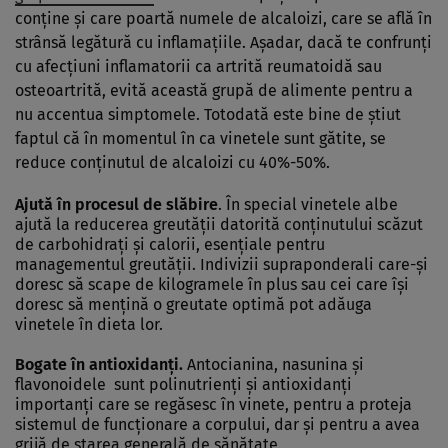
conţine şi care poartă numele de alcaloizi, care se află în
strânsă legătură cu inflamaţiile. Aşadar, dacă te confrunţi
cu afecţiuni inflamatorii ca artrită reumatoidă sau
osteoartrită, evită această grupă de alimente pentru a
nu accentua simptomele. Totodată este bine de ştiut
faptul că în momentul în ca vinetele sunt gătite, se
reduce conţinutul de alcaloizi cu 40%-50%.
Ajută în procesul de slăbire
. În special vinetele albe
ajută la reducerea greutăţii datorită conţinutului scăzut
de carbohidraţi şi calorii, esenţiale pentru
managementul greutăţii. Indivizii supraponderali care-şi
doresc să scape de kilogramele în plus sau cei care îşi
doresc să menţină o greutate optimă pot adăuga
vinetele în dieta lor.
Bogate în antioxidanţi.
Antocianina, nasunina şi
flavonoidele sunt polinutrienţi şi antioxidanţi
importanţi care se regăsesc în vinete, pentru a proteja
sistemul de funcţionare a corpului, dar şi pentru a avea
grijă de starea generală de sănătate.