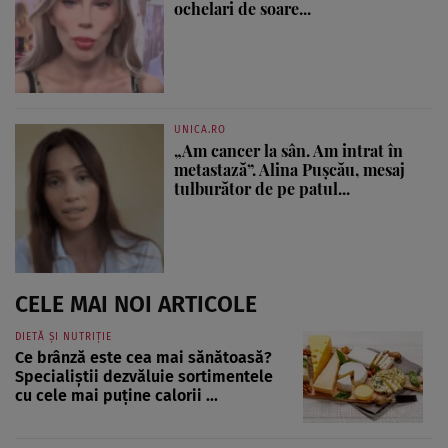
ochelari de soare...
UNICA.RO
„Am cancer la sân. Am intrat în
metastază”. Alina Pușcău, mesaj
tulburător de pe patul...
CELE MAI NOI ARTICOLE
DIETĂ ȘI NUTRIȚIE
Ce brânză este cea mai sănătoasă?
Specialiștii dezvăluie sortimentele
cu cele mai puține calorii ...