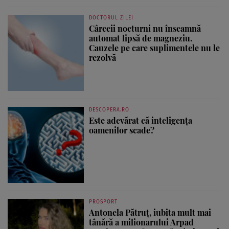
DOCTORUL ZILEI
Cârceii nocturni nu înseamnă
automat lipsă de magneziu.
Cauzele pe care suplimentele nu le
rezolvă
DESCOPERA.RO
Este adevărat că inteligența
oamenilor scade?
PROSPORT
Antonela Pătruț, iubita mult mai
tânără a milionarului Arpad