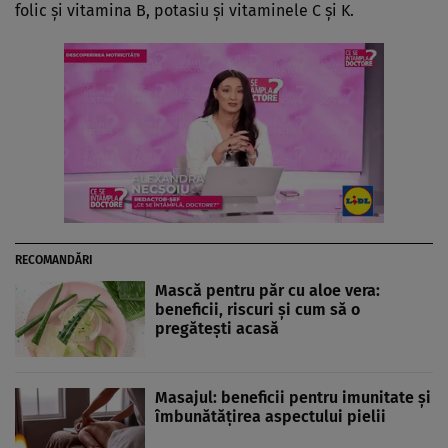
folic şi vitamina B, potasiu şi vitaminele C şi K.
RECOMANDĂRI
Mască pentru păr cu aloe vera:
beneficii, riscuri şi cum să o
pregăteşti acasă
Masajul: beneficii pentru imunitate şi
îmbunătăţirea aspectului pielii