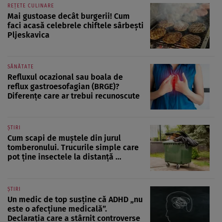
REȚETE CULINARE
Mai gustoase decât burgerii! Cum
faci acasă celebrele chiftele sârbești
Pljeskavica
SĂNĂTATE
Refluxul ocazional sau boala de
reflux gastroesofagian (BRGE)?
Diferențe care ar trebui recunoscute
ȘTIRI
Cum scapi de muștele din jurul
tomberonului. Trucurile simple care
pot ține insectele la distanță ...
ȘTIRI
Un medic de top susține că ADHD „nu
este o afecțiune medicală”.
Declarația care a stârnit controverse