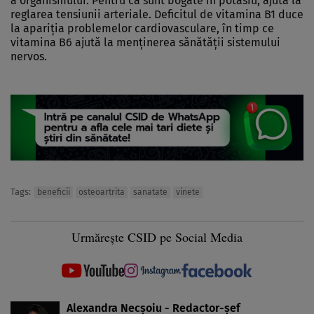
a organismului. Pentru că sunt bogate în potasiu, ajută la
reglarea tensiunii arteriale. Deficitul de vitamina B1 duce
la apariţia problemelor cardiovasculare, în timp ce
vitamina B6 ajută la menţinerea sănătăţii sistemului
nervos.
Tags:
beneficii
osteoartrita
sanatate
vinete
Urmărește CSID pe Social Media
Alexandra Necșoiu - Redactor-șef