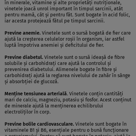
în minerale, vitamine şi alte proprietăţi nutriţionale,
vinetele joacă unrol important în timpul sarcinii, atât
pentru mamă, cât şi pentru făt. Sunt bogate în acid folic,
iar acesta protejează fătul pe timpul sarcinii.
Previne anemie.
Vinetele sunt o sursă bogată de fier care
ajută la creşterea celulelor roşii în organism, iar astfel
luptă împotriva anemiei şi deficitului de fier.
Previne diabetul.
Vinetele sunt o sursă ideaşă de fibre
solubile şi carbohidraţi care ajută la controlul şi
prevenirea diabetului. Alimenele bogate în fibre şi
carbohidraţi ajută la reglarea nivelului de zahăr în sânge
şi absorbţiei de glucoză.
Menţine tensiunea arterială
. Vinetele conţin cantităţi
mari de calciu, magneziu, potasiu şi fosfor. Acest conţinut
de minerale ajută la menţinerea echilibrului
electroliţilor în corp.
Previne bolile cardiovasculare.
Vinetele sunt bogate în
vitaminele B1 şi B6, esenţiale pentru o bună funcţionare