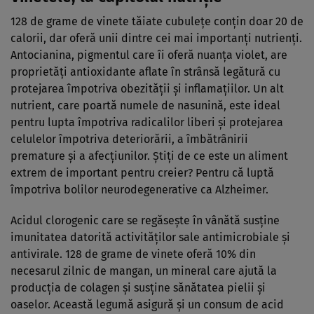
128 de grame de vinete tăiate cubuleţe conţin doar 20 de
calorii, dar oferă unii dintre cei mai importanţi nutrienţi.
Antocianina, pigmentul care îi oferă nuanţa violet, are
proprietăţi antioxidante aflate în strânsă legătură cu
protejarea împotriva obezităţii şi inflamaţiilor. Un alt
nutrient, care poartă numele de nasunină, este ideal
pentru lupta împotriva radicalilor liberi şi protejarea
celulelor împotriva deteriorării, a îmbătrânirii
premature şi a afecţiunilor. Ştiţi de ce este un aliment
extrem de important pentru creier? Pentru că luptă
împotriva bolilor neurodegenerative ca Alzheimer.
Acidul clorogenic care se regăseşte în vânătă susţine
imunitatea datorită activităţilor sale antimicrobiale şi
antivirale. 128 de grame de vinete oferă 10% din
necesarul zilnic de mangan, un mineral care ajută la
producţia de colagen şi susţine sănătatea pielii şi
oaselor. Această legumă asigură şi un consum de acid