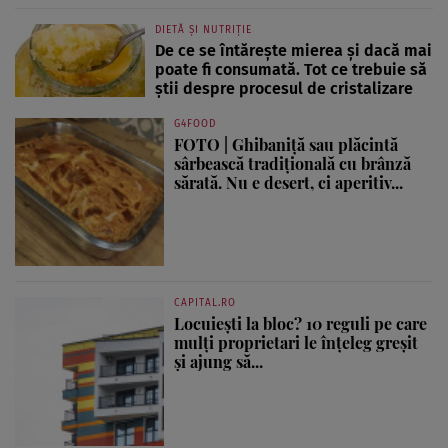
DIETĂ ȘI NUTRIȚIE
De ce se întărește mierea și dacă mai
poate fi consumată. Tot ce trebuie să
știi despre procesul de cristalizare
G4FOOD
FOTO | Ghibaniță sau plăcintă
sârbească tradițională cu brânză
sărată. Nu e desert, ci aperitiv...
CAPITAL.RO
Locuiești la bloc? 10 reguli pe care
mulți proprietari le înțeleg greșit
și ajung să...