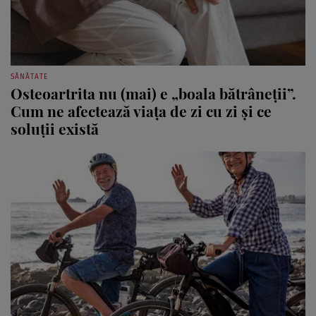
SĂNĂTATE
Osteoartrita nu (mai) e „boala bătrâneții”.
Cum ne afectează viața de zi cu zi și ce
soluții există