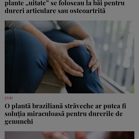
plante „uitate” se foloseau la băi pentru
dureri articulare sau osteoartrită
ȘTIRI
O plantă braziliană străveche ar putea fi
soluția miraculoasă pentru durerile de
genunchi