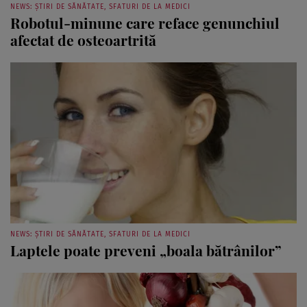
NEWS: ȘTIRI DE SĂNĂTATE, SFATURI DE LA MEDICI
Robotul-minune care reface genunchiul
afectat de osteoartrită
NEWS: ȘTIRI DE SĂNĂTATE, SFATURI DE LA MEDICI
Laptele poate preveni „boala bătrânilor”