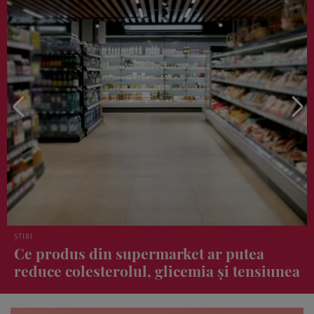
CASĂ, GRĂDINĂ, ANIMALE DE COMPANIE
Obiectul banal pe care îl aruncăm, dar
face minuni în bucătărie și frigider! De ce
merită să-l păstrezi?