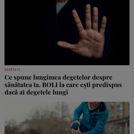
SĂNĂTATE
Ce spune lungimea degetelor despre
sănătatea ta. BOLI la care ești predispus
dacă ai degetele lungi