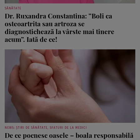
SĂNĂTATE
Dr. Ruxandra Constantina: ”Boli ca
osteoartrita sau artroza se
diagnostichează la vârste mai tinere
acum”. Iată de ce!
NEWS: ȘTIRI DE SĂNĂTATE, SFATURI DE LA MEDICI
De ce pocnesc oasele – boala responsabilă