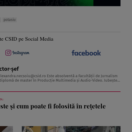
potasiu
te CSID pe Social Media
ctor-șef
alexandra.necsoiu@csid.ro
Este absolventă a Facultăţii de Jurnalism
iplomă de master în Producţie Multimedia şi Audio-Video. Iubeşte
 acesta fiind visul ei încă de pe ...
OL:
te şi cum poate fi folosită în reţetele