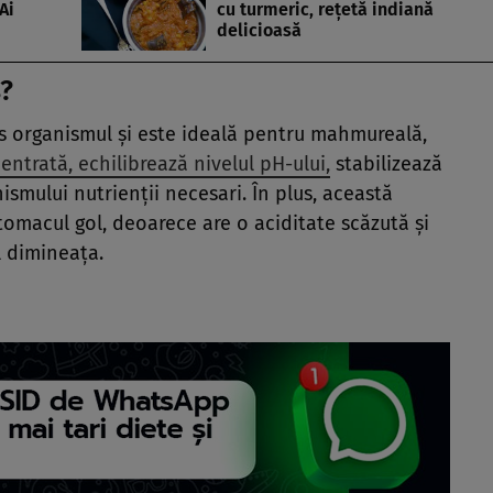
Ai
cu turmeric, reţetă indiană
delicioasă
s?
ns organismul şi este ideală pentru mahmureală,
trată, echilibrează nivelul pH-ului,
stabilizează
ismului nutrienţii necesari. În plus, această
omacul gol, deoarece are o aciditate scăzută şi
l dimineaţa.