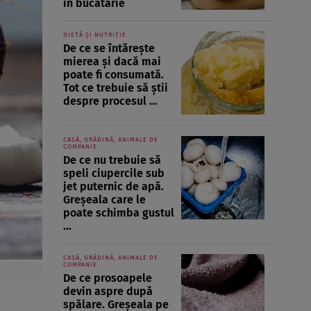
în bucătărie
DIETĂ ȘI NUTRIȚIE
De ce se întărește
mierea și dacă mai
poate fi consumată.
Tot ce trebuie să știi
despre procesul ...
CASĂ, GRĂDINĂ, ANIMALE DE
COMPANIE
De ce nu trebuie să
speli ciupercile sub
jet puternic de apă.
Greșeala care le
poate schimba gustul
...
CASĂ, GRĂDINĂ, ANIMALE DE
COMPANIE
De ce prosoapele
devin aspre după
spălare. Greșeala pe