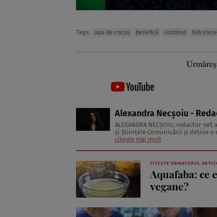
Tags:
apa de cocos
beneficii
continut
hidratare
Urmăreș
Alexandra Necșoiu - Reda
ALEXANDRA NECŞOIU, redactor-șef,
şi Ştiinţele Comunicării şi deţine o d
să scrie şi nu se vede făcând altceva,
citește mai mult
CITESTE URMATORUL ARTIC
Aquafaba: ce es
vegane?