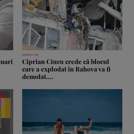
GANDUL.RO
onari
Ciprian Ciucu crede că blocul
care a explodat în Rahova va fi
demolat....