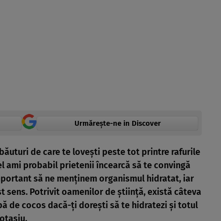
Urmărește-ne in Discover
ăuturi de care te loveşti peste tot printre rafurile
l ami probabil prietenii încearcă să te convingă
important să ne menţinem organismul hidratat, iar
 sens. Potrivit oamenilor de ştiinţă, există câteva
ă de cocos dacă-ţi doreşti să te hidratezi şi totul
otasiu.