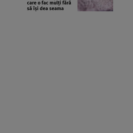
care o fac mulți fără
să își dea seama