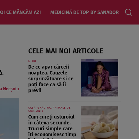
OI CE MÂNCĂM AZI
MEDICINĂ DE TOP BY SANADOR
CELE MAI NOI ARTICOLE
ȘTIRI
De ce apar cârceii
ă.
noaptea. Cauzele
surprinzătoare și ce
poți face ca să îi
a Necșoiu
previi
CASĂ, GRĂDINĂ, ANIMALE DE
COMPANIE
Cum cureți usturoiul
în câteva secunde.
Trucuri simple care
îți economisesc timp