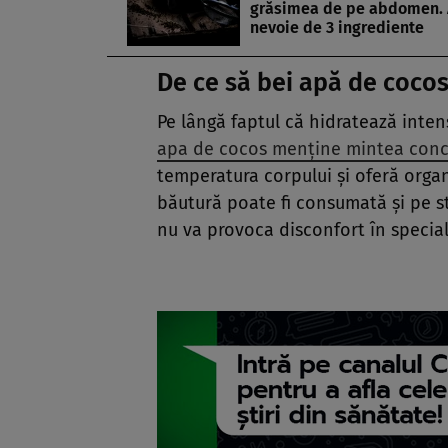
grăsimea de pe abdomen. 
nevoie de 3 ingrediente
De ce să bei apă de coco
Pe lângă faptul că hidratează inte
apa de cocos menţine mintea concen
temperatura corpului şi oferă organ
băutură poate fi consumată şi pe st
nu va provoca disconfort în specia