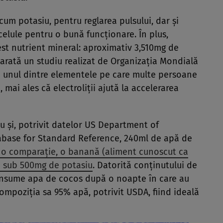
cum potasiu, pentru reglarea pulsului, dar şi
celule pentru o bună funcţionare. În plus,
t nutrient mineral: aproximativ 3,510mg de
 arată un studiu realizat de Organizaţia Mondială
te unul dintre elementele pe care multe persoane
 mai ales că electroliţii ajută la accelerarea
u şi, potrivit datelor US Department of
tabase for Standard Reference, 240ml de apă de
 o comparaţie, o banană (aliment cunoscut ca
e sub 500mg de potasiu
. Datorită conţinutului de
onsume apa de cocos după o noapte în care au
ompoziţia sa 95% apă, potrivit USDA, fiind ideală