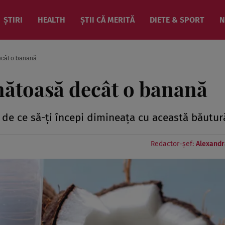
ȘTIRI
HEALTH
ȘTII CĂ MERITĂ
DIETE & SPORT
N
ecât o banană
nătoasă decât o banană
i de ce să-ţi începi dimineaţa cu această băutur
Redactor-șef:
Alexandr