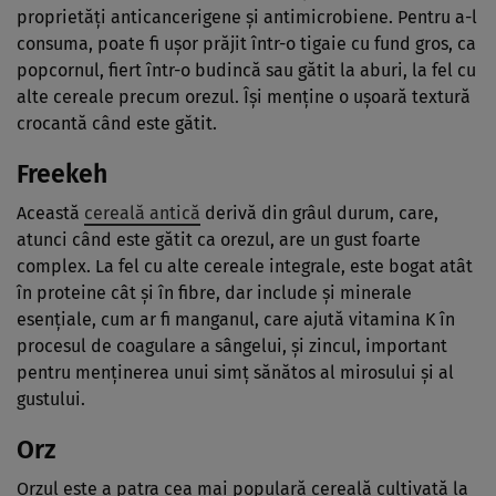
proprietăți anticancerigene și antimicrobiene. Pentru a-l
consuma, poate fi ușor prăjit într-o tigaie cu fund gros, ca
popcornul, fiert într-o budincă sau gătit la aburi, la fel cu
alte cereale precum orezul. Își menține o ușoară textură
crocantă când este gătit.
Freekeh
Această
cereală antică
derivă din grâul durum, care,
atunci când este gătit ca orezul, are un gust foarte
complex. La fel cu alte cereale integrale, este bogat atât
în proteine cât și în fibre, dar include și minerale
esențiale, cum ar fi manganul, care ajută vitamina K în
procesul de coagulare a sângelui, și zincul, important
pentru menținerea unui simț sănătos al mirosului și al
gustului.
Orz
Orzul este a patra cea mai populară cereală cultivată la