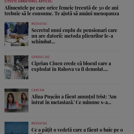
CITESTE URMATORUL ARTICOL:
Alimentele pe care orice femeie trecută de 30 de ani
trebuie să le consume. Te ajută să amâni menopauza
MEDIAFAX
Secretul unui cuplu de pensionari care
nu are datorii: metoda plicurilor le-a
schimbat...
GANDUL.RO
Ciprian Ciucu crede că blocul care a
explodat în Rahova va fi demolat....
CANCAN
Alina Pușcău a făcut anunțul trist: 'Am
intrat în metastază.' Ce minune s-a...
MEDIAFAX
Ce a pățit o vedetă care a făcut o baie pe o