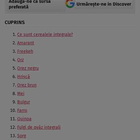
Adaugă-ne ca sursă
Urmărește-ne in Discover
preferată
CUPRINS
Ce sunt cerealele integrale?
Amarant
Freekeh
Orz
Orez negru
Hrișcă
Orez brun
Mei
Bulgur
Farro
Quinoa
Fulgi de ovăz integrali
Sorg