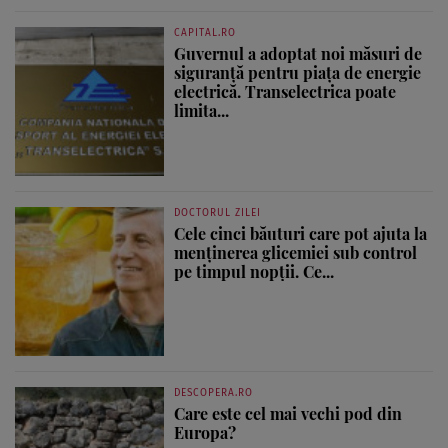
CAPITAL.RO
Guvernul a adoptat noi măsuri de
siguranță pentru piața de energie
electrică. Transelectrica poate
limita...
DOCTORUL ZILEI
Cele cinci băuturi care pot ajuta la
menținerea glicemiei sub control
pe timpul nopții. Ce...
DESCOPERA.RO
Care este cel mai vechi pod din
Europa?