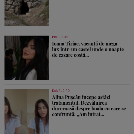
PROSPORT
Ioana Țiriac, vacanță de mega –
lux într-un castel unde o noapte
de cazare costă...
KANALD.RO
Alina Pușcău începe astăzi
tratamentul. Dezvăluirea
dureroasă despre boala cu care se
confruntă: „Am intrat...