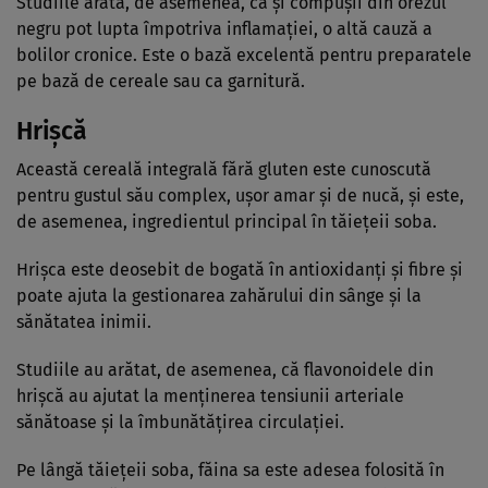
Studiile arată, de asemenea, că și compușii din orezul
negru pot lupta împotriva inflamației, o altă cauză a
bolilor cronice. Este o bază excelentă pentru preparatele
pe bază de cereale sau ca garnitură.
Hrișcă
Această cereală integrală fără gluten este cunoscută
pentru gustul său complex, ușor amar și de nucă, și este,
de asemenea, ingredientul principal în tăiețeii soba.
Hrișca este deosebit de bogată în antioxidanți și fibre și
poate ajuta la gestionarea zahărului din sânge și la
sănătatea inimii.
Studiile au arătat, de asemenea, că flavonoidele din
hrișcă au ajutat la menținerea tensiunii arteriale
sănătoase și la îmbunătățirea circulației.
Pe lângă tăiețeii soba, făina sa este adesea folosită în