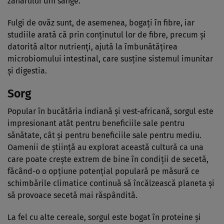
zahărului din sânge.
Fulgi de ovăz sunt, de asemenea, bogați în fibre, iar
studiile arată că prin conținutul lor de fibre, precum și
datorită altor nutrienți, ajută la îmbunătățirea
microbiomului intestinal, care susține sistemul imunitar
și digestia.
Sorg
Popular în bucătăria indiană și vest-africană, sorgul este
impresionant atât pentru beneficiile sale pentru
sănătate, cât și pentru beneficiile sale pentru mediu.
Oamenii de știință au explorat această cultură ca una
care poate crește extrem de bine în condiții de secetă,
făcând-o o opțiune potențial populară pe măsură ce
schimbările climatice continuă să încălzească planeta și
să provoace secetă mai răspândită.
La fel cu alte cereale, sorgul este bogat în proteine și