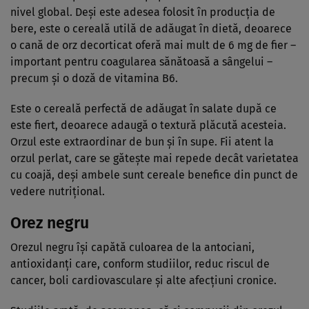
nivel global. Deși este adesea folosit în producția de
bere, este o cereală utilă de adăugat în dietă, deoarece
o cană de orz decorticat oferă mai mult de 6 mg de fier –
important pentru coagularea sănătoasă a sângelui –
precum și o doză de vitamina B6.
Este o cereală perfectă de adăugat în salate după ce
este fiert, deoarece adaugă o textură plăcută acesteia.
Orzul este extraordinar de bun și în supe. Fii atent la
orzul perlat, care se gătește mai repede decât varietatea
cu coajă, deși ambele sunt cereale benefice din punct de
vedere nutrițional.
Orez negru
Orezul negru își capătă culoarea de la antociani,
antioxidanți care, conform studiilor, reduc riscul de
cancer, boli cardiovasculare și alte afecțiuni cronice.