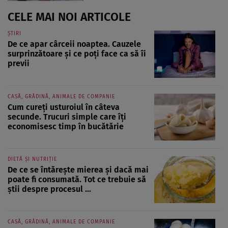
CELE MAI NOI ARTICOLE
ȘTIRI
De ce apar cârceii noaptea. Cauzele
surprinzătoare și ce poți face ca să îi
previi
CASĂ, GRĂDINĂ, ANIMALE DE COMPANIE
Cum cureți usturoiul în câteva
secunde. Trucuri simple care îți
economisesc timp în bucătărie
DIETĂ ȘI NUTRIȚIE
De ce se întărește mierea și dacă mai
poate fi consumată. Tot ce trebuie să
știi despre procesul ...
CASĂ, GRĂDINĂ, ANIMALE DE COMPANIE