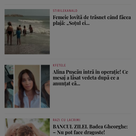
STIRILEKANALD
Femeie lovită de trăsnet când făcea
plajă: „Soțul ei...
KFETELE
Alina Pușcău intră în operație! Ce
mesaj a lăsat vedeta după ce a
anunțat că...
RAZI CU LACRIMI
BANCUL ZILEI. Badea Gheorghe:
– Nu pot face dragoste!