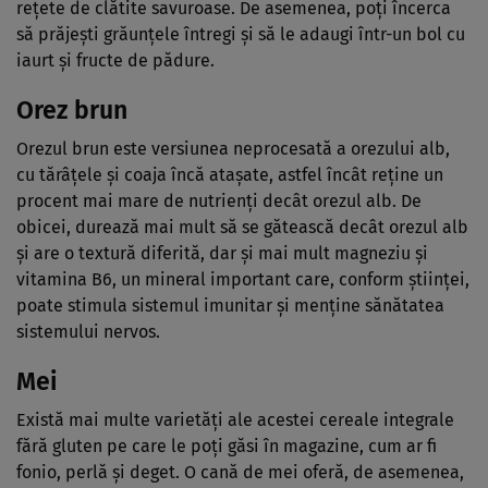
rețete de clătite savuroase. De asemenea, poți încerca
să prăjești grăunțele întregi și să le adaugi într-un bol cu
iaurt și fructe de pădure.
Orez brun
Orezul brun este versiunea neprocesată a orezului alb,
cu tărâțele și coaja încă atașate, astfel încât reține un
procent mai mare de nutrienți decât orezul alb. De
obicei, durează mai mult să se gătească decât orezul alb
și are o textură diferită, dar și mai mult magneziu și
vitamina B6, un mineral important care, conform științei,
poate stimula sistemul imunitar și menține sănătatea
sistemului nervos.
Mei
Există mai multe varietăți ale acestei cereale integrale
fără gluten pe care le poți găsi în magazine, cum ar fi
fonio, perlă și deget. O cană de mei oferă, de asemenea,