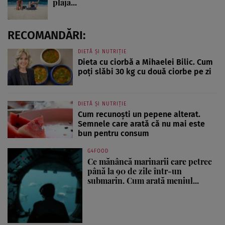
plajă...
RECOMANDĂRI:
DIETĂ ȘI NUTRIȚIE
Dieta cu ciorbă a Mihaelei Bilic. Cum
poți slăbi 30 kg cu două ciorbe pe zi
DIETĂ ȘI NUTRIȚIE
Cum recunoști un pepene alterat.
Semnele care arată că nu mai este
bun pentru consum
G4FOOD
Ce mănâncă marinarii care petrec
până la 90 de zile într-un
submarin. Cum arată meniul...