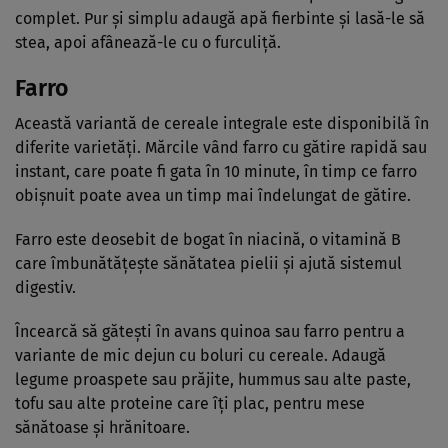
complet. Pur și simplu adaugă apă fierbinte și lasă-le să
stea, apoi afânează-le cu o furculiță.
Farro
Această variantă de cereale integrale este disponibilă în
diferite varietăți. Mărcile vând farro cu gătire rapidă sau
instant, care poate fi gata în 10 minute, în timp ce farro
obișnuit poate avea un timp mai îndelungat de gătire.
Farro este deosebit de bogat în niacină, o vitamină B
care îmbunătățește sănătatea pielii și ajută sistemul
digestiv.
Încearcă să gătești în avans quinoa sau farro pentru a
variante de mic dejun cu boluri cu cereale. Adaugă
legume proaspete sau prăjite, hummus sau alte paste,
tofu sau alte proteine care îți plac, pentru mese
sănătoase și hrănitoare.