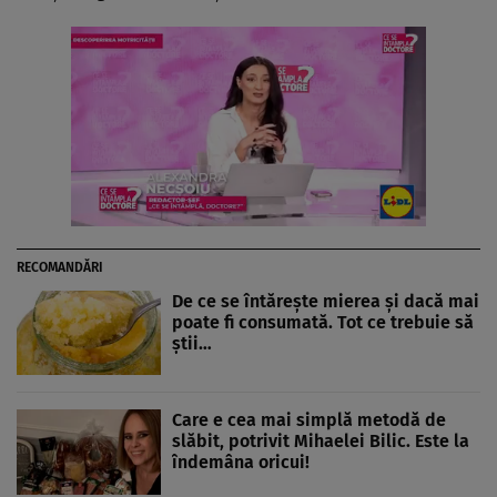
RECOMANDĂRI
De ce se întărește mierea și dacă mai
poate fi consumată. Tot ce trebuie să
știi…
Care e cea mai simplă metodă de
slăbit, potrivit Mihaelei Bilic. Este la
îndemâna oricui!