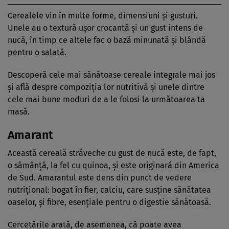
Cerealele vin în multe forme, dimensiuni și gusturi.
Unele au o textură ușor crocantă și un gust intens de
nucă, în timp ce altele fac o bază minunată și blândă
pentru o salată.
Descoperă cele mai sănătoase cereale integrale mai jos
și află despre compoziția lor nutritivă și unele dintre
cele mai bune moduri de a le folosi la următoarea ta
masă.
Amarant
Această cereală străveche cu gust de nucă este, de fapt,
o sămânță, la fel cu quinoa, și este originară din America
de Sud. Amarantul este dens din punct de vedere
nutrițional: bogat în fier, calciu, care susține sănătatea
oaselor, și fibre, esențiale pentru o digestie sănătoasă.
Cercetările arată, de asemenea, că poate avea