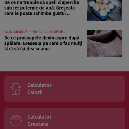
De ce nu trebuie să speli ciupercile
sub jet puternic de apă. Greșeala
care le poate schimba gustul ...
CASĂ, GRĂDINĂ, ANIMALE DE COMPANIE
De ce prosoapele devin aspre după
spălare. Greșeala pe care o fac mulți
fără să își dea seama
Calculator
Calorii
Calculator
Greutate