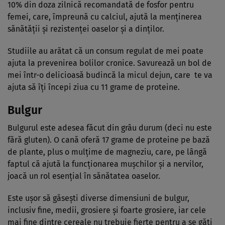
10% din doza zilnică recomandată de fosfor pentru
femei, care, împreună cu calciul, ajută la menținerea
sănătății și rezistenței oaselor și a dinților.
Studiile au arătat că un consum regulat de mei poate
ajuta la prevenirea bolilor cronice. Savurează un bol de
mei într-o delicioasă budincă la micul dejun, care te va
ajuta să îți începi ziua cu 11 grame de proteine.
Bulgur
Bulgurul este adesea făcut din grâu durum (deci nu este
fără gluten). O cană oferă 17 grame de proteine pe bază
de plante, plus o mulțime de magneziu, care, pe lângă
faptul că ajută la funcționarea mușchilor și a nervilor,
joacă un rol esențial în sănătatea oaselor.
Este ușor să găsești diverse dimensiuni de bulgur,
inclusiv fine, medii, grosiere și foarte grosiere, iar cele
mai fine dintre cereale nu trebuie fierte pentru a se găti