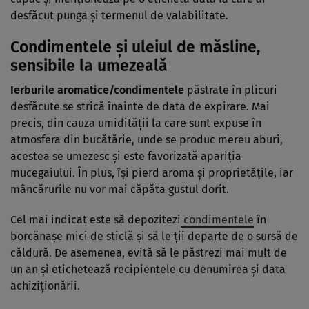
desfăcut punga și termenul de valabilitate.
Condimentele și uleiul de măsline,
sensibile la umezeală
Ierburile aromatice/condimentele
păstrate în plicuri
desfăcute se strică înainte de data de expirare. Mai
precis, din cauza umidității la care sunt expuse în
atmosfera din bucătărie, unde se produc mereu aburi,
acestea se umezesc și este favorizată apariția
mucegaiului. În plus, își pierd aroma și proprietățile, iar
mâncărurile nu vor mai căpăta gustul dorit.
Cel mai indicat este să depozitezi
condimentele
în
borcănașe mici de sticlă și să le ții departe de o sursă de
căldură. De asemenea, evită să le păstrezi mai mult de
un an și etichetează recipientele cu denumirea și data
achiziționării.