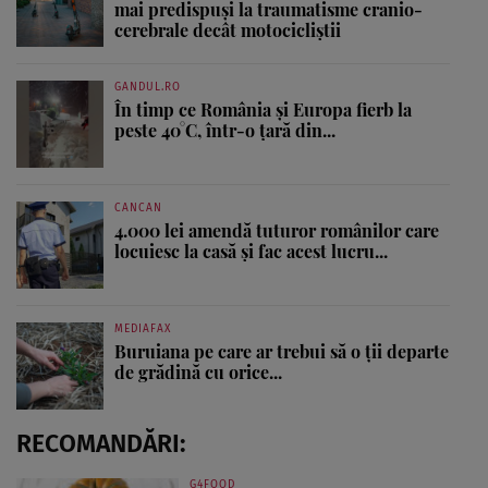
mai predispuși la traumatisme cranio-
cerebrale decât motocicliștii
GANDUL.RO
În timp ce România și Europa fierb la
peste 40°C, într-o țară din...
CANCAN
4.000 lei amendă tuturor românilor care
locuiesc la casă și fac acest lucru...
MEDIAFAX
Buruiana pe care ar trebui să o ții departe
de grădină cu orice...
RECOMANDĂRI:
G4FOOD