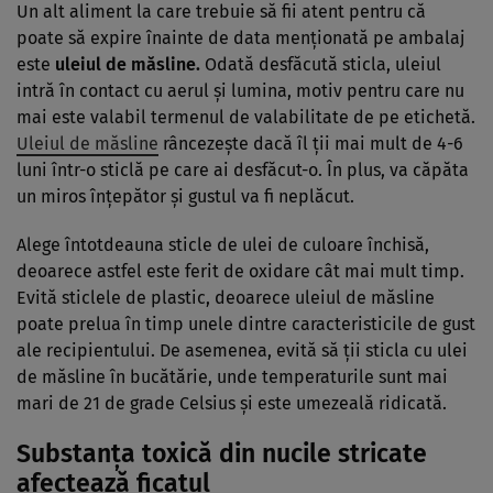
Un alt aliment la care trebuie să fii atent pentru că
poate să expire înainte de data menționată pe ambalaj
este
uleiul de măsline.
Odată desfăcută sticla, uleiul
intră în contact cu aerul și lumina, motiv pentru care nu
mai este valabil termenul de valabilitate de pe etichetă.
Uleiul de măsline
râncezește dacă îl ții mai mult de 4-6
luni într-o sticlă pe care ai desfăcut-o. În plus, va căpăta
un miros înțepător și gustul va fi neplăcut.
Alege întotdeauna sticle de ulei de culoare închisă,
deoarece astfel este ferit de oxidare cât mai mult timp.
Evită sticlele de plastic, deoarece uleiul de măsline
poate prelua în timp unele dintre caracteristicile de gust
ale recipientului. De asemenea, evită să ții sticla cu ulei
de măsline în bucătărie, unde temperaturile sunt mai
mari de 21 de grade Celsius și este umezeală ridicată.
Substanța toxică din nucile stricate
afectează ficatul