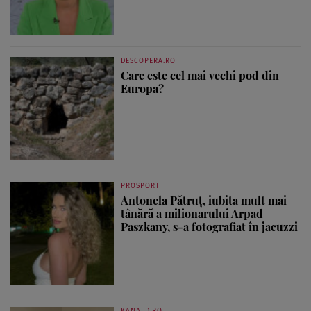
DESCOPERA.RO
Care este cel mai vechi pod din
Europa?
PROSPORT
Antonela Pătruț, iubita mult mai
tânără a milionarului Arpad
Paszkany, s-a fotografiat în jacuzzi
KANALD.RO