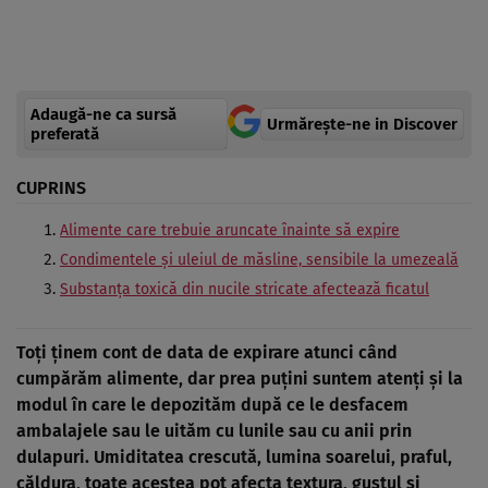
Adaugă-ne ca sursă
Urmărește-ne in Discover
preferată
CUPRINS
Alimente care trebuie aruncate înainte să expire
Condimentele și uleiul de măsline, sensibile la umezeală
Substanța toxică din nucile stricate afectează ficatul
Toți ținem cont de data de expirare atunci când
cumpărăm alimente, dar prea puțini suntem atenți și la
modul în care le depozităm după ce le desfacem
ambalajele sau le uităm cu lunile sau cu anii prin
dulapuri. Umiditatea crescută, lumina soarelui, praful,
căldura, toate acestea pot afecta textura, gustul și