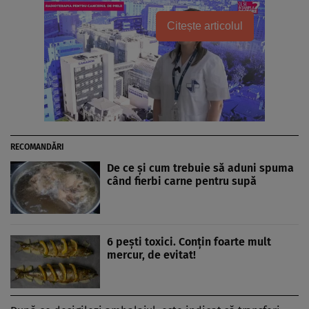
Citește articolul
RECOMANDĂRI
De ce și cum trebuie să aduni spuma
când fierbi carne pentru supă
6 pești toxici. Conțin foarte mult
mercur, de evitat!