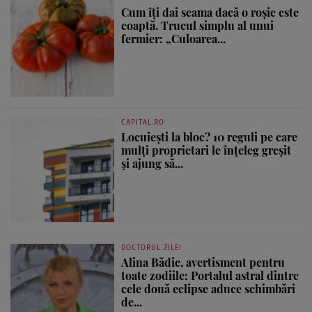
Cum îți dai seama dacă o roșie este
coaptă. Trucul simplu al unui
fermier: „Culoarea...
CAPITAL.RO
Locuiești la bloc? 10 reguli pe care
mulți proprietari le înțeleg greșit
și ajung să...
DOCTORUL ZILEI
Alina Bădic, avertisment pentru
toate zodiile: Portalul astral dintre
cele două eclipse aduce schimbări
de...