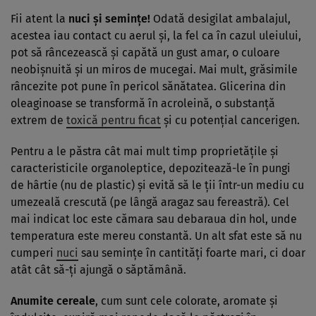
Fii atent la
nuci și semințe!
Odată desigilat ambalajul,
acestea iau contact cu aerul și, la fel ca în cazul uleiului,
pot să râncezească și capătă un gust amar, o culoare
neobișnuită și un miros de mucegai. Mai mult, grăsimile
râncezite pot pune în pericol sănătatea. Glicerina din
oleaginoase se transformă în acroleină, o substanță
extrem de
toxică pentru ficat
și cu potențial cancerigen.
Pentru a le păstra cât mai mult timp proprietățile și
caracteristicile organoleptice, depozitează-le în pungi
de hârtie (nu de plastic) și evită să le ții într-un mediu cu
umezeală crescută (pe lângă aragaz sau fereastră). Cel
mai indicat loc este cămara sau debaraua din hol, unde
temperatura este mereu constantă. Un alt sfat este să nu
cumperi
nuci
sau semințe în cantități foarte mari, ci doar
atât cât să-ți ajungă o săptămână.
Anumite cereale
, cum sunt cele colorate, aromate și