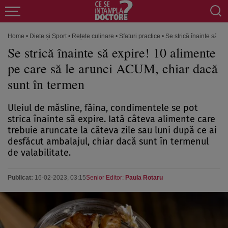
Home
•
Diete și Sport
•
Rețete culinare
•
Sfaturi practice
•
Se strică înainte să e
Se strică înainte să expire! 10 alimente
pe care să le arunci ACUM, chiar dacă
sunt în termen
Uleiul de măsline, făina, condimentele se pot
strica înainte să expire. Iată câteva alimente care
trebuie aruncate la câteva zile sau luni după ce ai
desfăcut ambalajul, chiar dacă sunt în termenul
de valabilitate.
Publicat:
16-02-2023, 03:15
Senior Editor:
Paula Rotaru