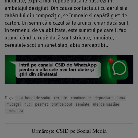
îndulcite, expiră mai repede dacă le păstrezi în
ambalajul desigilat. Din cauza contactului cu aerul și a
zahărului din compoziție, se înmoaie și capătă gust de
carton. Un semn că e cazul să le arunci, chiar dacă sunt
în termenul de valabilitate, este sunetul pe care îl fac
atunci când le rupi: dacă sunt stricate, înmuiate,
cerealele scot un sunet slab, abia perceptibil.
Tags:
bicarbonat de sodiu
cereale
condimente
depozitare
faina
mucegai
nuci
pesmet
praf de copt
seminte
ulei de masline
umezeala
Urmărește CSID pe Social Media