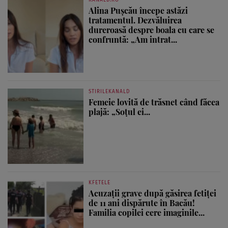
Alina Pușcău începe astăzi
tratamentul. Dezvăluirea
dureroasă despre boala cu care se
confruntă: „Am intrat...
STIRILEKANALD
Femeie lovită de trăsnet când făcea
plajă: „Soțul ei...
KFETELE
Acuzații grave după găsirea fetiței
de 11 ani dispărute în Bacău!
Familia copilei cere imaginile...