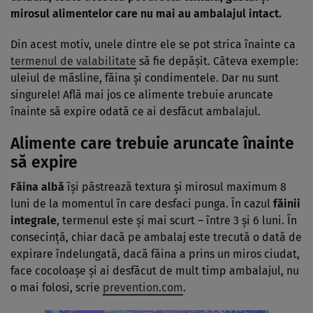
mirosul alimentelor care nu mai au ambalajul intact.
Din acest motiv, unele dintre ele se pot strica înainte ca
termenul de valabilitate
să fie depășit. Câteva exemple:
uleiul de măsline, făina și condimentele. Dar nu sunt
singurele! Află mai jos ce alimente trebuie aruncate
înainte să expire odată ce ai desfăcut ambalajul.
Alimente care trebuie aruncate înainte
să expire
Făina albă
își păstrează textura și mirosul maximum 8
luni de la momentul în care desfaci punga. În cazul
făinii
integrale
, termenul este și mai scurt – între 3 și 6 luni. În
consecință, chiar dacă pe ambalaj este trecută o dată de
expirare îndelungată, dacă făina a prins un miros ciudat,
face cocoloașe și ai desfăcut de mult timp ambalajul, nu
o mai folosi, scrie
prevention.com
.