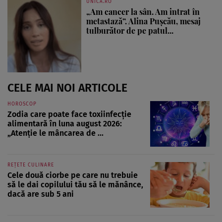
UNICA.RO
„Am cancer la sân. Am intrat în
metastază”. Alina Pușcău, mesaj
tulburător de pe patul...
CELE MAI NOI ARTICOLE
HOROSCOP
Zodia care poate face toxiinfecție
alimentară în luna august 2026:
„Atenție le mâncarea de ...
REȚETE CULINARE
Cele două ciorbe pe care nu trebuie
să le dai copilului tău să le mănânce,
dacă are sub 5 ani