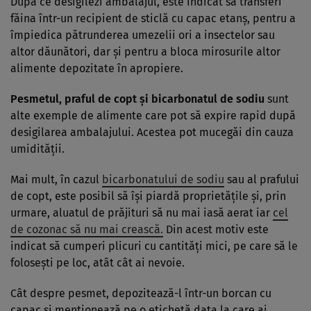
După ce desigilezi ambalajul, este indicat să transferi
făina într-un recipient de sticlă cu capac etanș, pentru a
împiedica pătrunderea umezelii ori a insectelor sau
altor dăunători, dar și pentru a bloca mirosurile altor
alimente depozitate în apropiere.
Pesmetul, praful de copt și bicarbonatul de sodiu
sunt
alte exemple de alimente care pot să expire rapid după
desigilarea ambalajului. Acestea pot mucegăi din cauza
umidității.
Mai mult, în cazul
bicarbonatului de sodiu
sau al prafului
de copt, este posibil să își piardă proprietățile și, prin
urmare, aluatul de prăjituri să nu mai iasă aerat iar
cel
de cozonac să nu mai crească.
Din acest motiv este
indicat să cumperi plicuri cu cantități mici, pe care să le
folosești pe loc, atât cât ai nevoie.
Cât despre pesmet, depozitează-l într-un borcan cu
capac și menționează pe o etichetă data la care ai