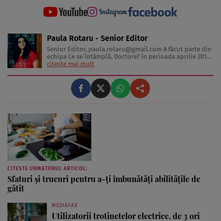
Paula Rotaru - Senior Editor
Senior Editor,
paula.rotaru@gmail.com
A făcut parte din
echipa Ce se întâmplă, Doctore? în perioada aprilie 2013-
decembrie 2023. Articolele sale cuprind informații despre
citește mai mult
diverse afecțiuni, alimentația echilibrată, îngrijirea pielii
și sănătatea emoțională. Colaborări: Viața ...
CITESTE URMATORUL ARTICOL:
Sfaturi și trucuri pentru a-ți îmbunătăți abilitățile de
gătit
MEDIAFAX
Utilizatorii trotinetelor electrice, de 3 ori