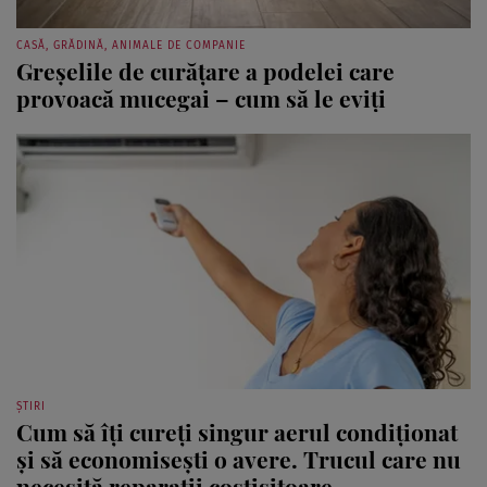
CASĂ, GRĂDINĂ, ANIMALE DE COMPANIE
Greșelile de curățare a podelei care
provoacă mucegai – cum să le eviți
ȘTIRI
Cum să îți cureți singur aerul condiționat
și să economisești o avere. Trucul care nu
necesită reparații costisitoare