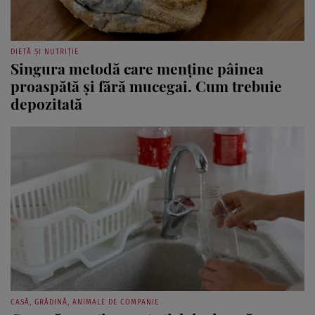
DIETĂ ȘI NUTRIȚIE
Singura metodă care menține pâinea
proaspătă și fără mucegai. Cum trebuie
depozitată
CASĂ, GRĂDINĂ, ANIMALE DE COMPANIE
Cum să cureți corect sticlele de apă