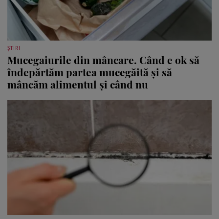
ȘTIRI
Mucegaiurile din mâncare. Când e ok să
îndepărtăm partea mucegăită și să
mâncăm alimentul și când nu
CASĂ, GRĂDINĂ, ANIMALE DE COMPANIE