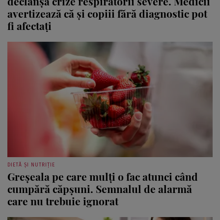
declanșa crize respiratorii severe. Medicii
avertizează că și copiii fără diagnostic pot
fi afectați
DIETĂ ȘI NUTRIȚIE
Greșeala pe care mulți o fac atunci când
cumpără căpșuni. Semnalul de alarmă
care nu trebuie ignorat