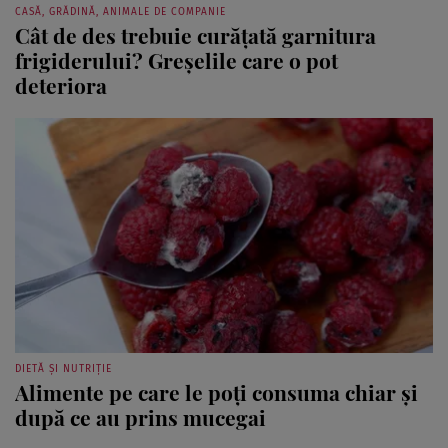
CASĂ, GRĂDINĂ, ANIMALE DE COMPANIE
Cât de des trebuie curățată garnitura
frigiderului? Greșelile care o pot
deteriora
DIETĂ ȘI NUTRIȚIE
Alimente pe care le poți consuma chiar și
după ce au prins mucegai