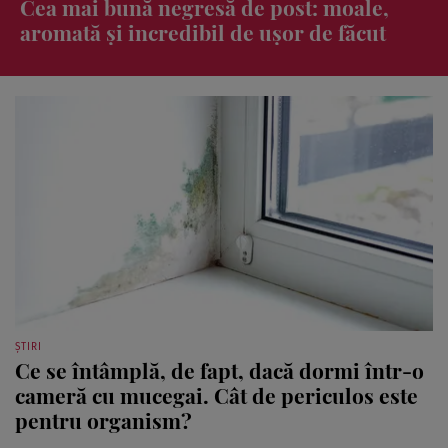
De ce ar trebui să pui un burete pe
calorifer iarna?
ȘTIRI
Ce se întâmplă, de fapt, dacă dormi într-o
cameră cu mucegai. Cât de periculos este
pentru organism?