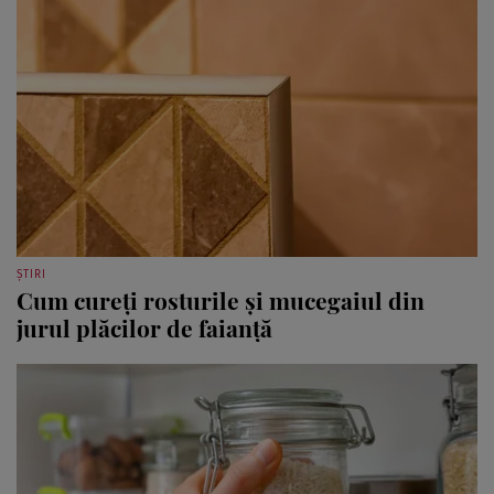
ȘTIRI
Cum cureți rosturile și mucegaiul din
jurul plăcilor de faianță