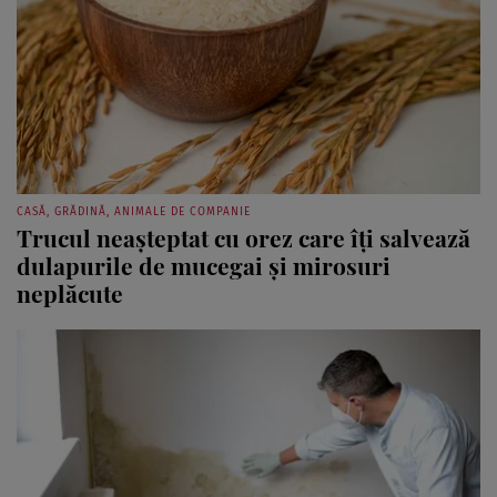
CASĂ, GRĂDINĂ, ANIMALE DE COMPANIE
Trucul neașteptat cu orez care îți salvează
dulapurile de mucegai și mirosuri
neplăcute