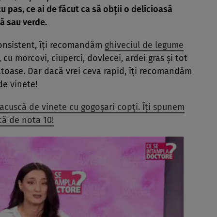
u pas, ce ai de făcut ca să obții o delicioasă
ă sau verde
.
consistent, îți recomandăm
ghiveciul de legume
, cu morcovi, ciuperci, dovlecei, ardei gras și tot
toase. Dar dacă vrei ceva rapid, îți recomandăm
de vinete!
acuscă de vinete cu gogoșari copți. Îți spunem
că de nota 10!