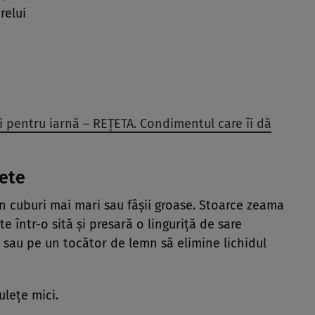
relui
i pentru iarnă – REȚETA. Condimentul care îi dă
nete
în cuburi mai mari sau fâșii groase. Stoarce zeama
e într-o sită și presară o linguriță de sare
ă sau pe un tocător de lemn să elimine lichidul
ulețe mici.