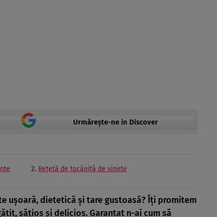
Urmărește-ne in Discover
ente
Rețetă de tocăniță de vinete
e ușoară, dietetică și tare gustoasă? Îți promitem
ătit, sățios și delicios. Garantat n-ai cum să