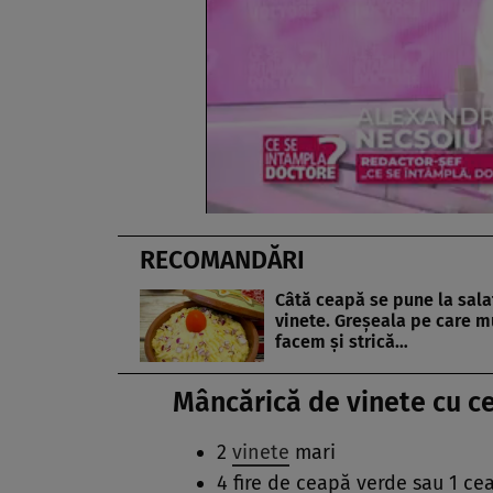
RECOMANDĂRI
Câtă ceapă se pune la sala
vinete. Greșeala pe care mu
facem și strică…
Mâncărică de vinete cu c
2
vinete
mari
4 fire de ceapă verde sau 1 c