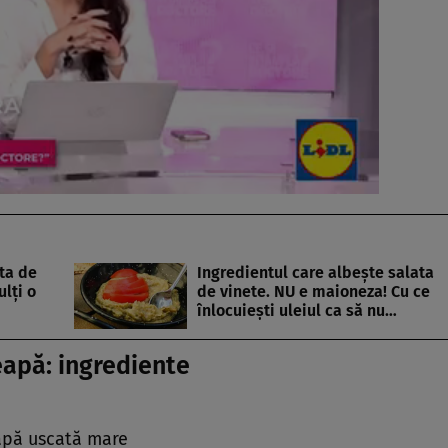
ta de
Ingredientul care albește salata
lți o
de vinete. NU e maioneza! Cu ce
înlocuiești uleiul ca să nu…
eapă: ingrediente
eapă uscată mare