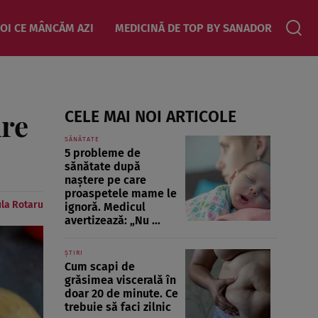
OI CE MÂNCĂM AZI
MEDICINĂ DE TOP BY SANADOR
Are
CELE MAI NOI ARTICOLE
SĂNĂTATE
5 probleme de
sănătate după
naștere pe care
proaspetele mame le
la Rotaru
ignoră. Medicul
avertizează: „Nu ...
ȘTIRI
Cum scapi de
grăsimea viscerală în
doar 20 de minute. Ce
trebuie să faci zilnic