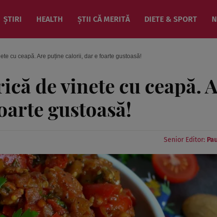
ȘTIRI
HEALTH
ȘTII CĂ MERITĂ
DIETE & SPORT
N
e cu ceapă. Are puține calorii, dar e foarte gustoasă!
că de vinete cu ceapă. 
foarte gustoasă!
Senior Editor:
Pau