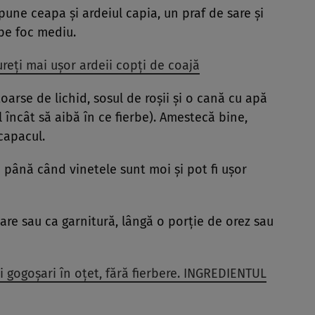
pune ceapa și ardeiul capia, un praf de sare și
 pe foc mediu.
ureți mai ușor ardeii copți de coajă
oarse de lichid, sosul de roșii și o cană cu apă
 încât să aibă în ce fierbe). Amestecă bine,
capacul.
 până când vinetele sunt moi și pot fi ușor
re sau ca garnitură, lângă o porție de orez sau
i gogoșari în oțet, fără fierbere. INGREDIENTUL