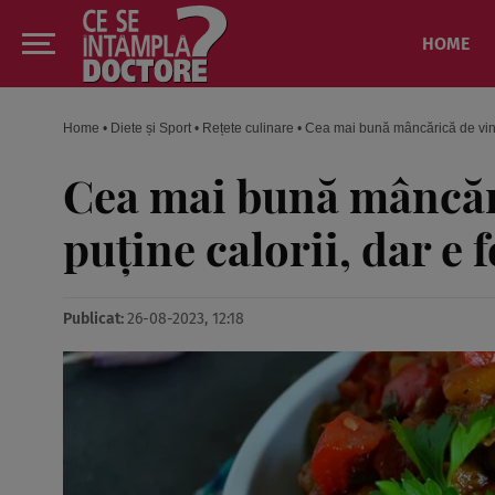
HOME
Home
•
Diete și Sport
•
Rețete culinare
•
Cea mai bună mâncărică de vinet
Cea mai bună mâncări
puține calorii, dar e 
Publicat:
26-08-2023, 12:18