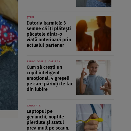
ȘTIRI
Datoria karmică: 3
semne că îți plătești
păcatele dintr-o
viață anterioară prin
actualul partener
PSIHOLOGIE ȘI CARIERĂ
Cum să crești un
copil inteligent
emoțional. 4 greșeli
pe care părinții le fac
din iubire
SĂNĂTATE
Laptopul pe
genunchi, nopțile
pierdute și statul
prea mult pe scaun.