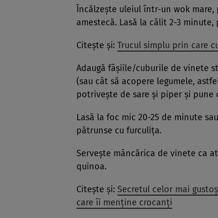
Încălzește uleiul într-un wok mare, 
amestecă. Lasă la călit 2-3 minute,
Citește și:
Trucul simplu prin care c
Adaugă fâșiile/cuburile de vinete st
(sau cât să acopere legumele, astfel
potrivește de sare și piper și pune 
Lasă la foc mic 20-25 de minute sau
pătrunse cu furculița.
Servește mâncărica de vinete ca ata
quinoa.
Citește și:
Secretul celor mai gustoș
care îi menține crocanți