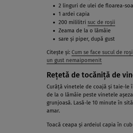
2 linguri de ulei de floarea-soa
1 ardei capia
200 mililitri
suc de roșii
Zeama de la o lămâie
sare și piper, după gust
Citește și:
Cum se face sucul de roși
un gust nemaipomenit
Rețetă de tocăniță de vi
Curăță vinetele de coajă și taie-le 
de la o lămâie peste vinetele așezat
grunjoasă. Lasă-le 10 minute în sit
amar.
Toacă ceapa și ardeiul capia în cub