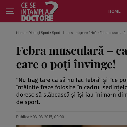
HOME
Home
•
Diete și Sport
•
Sport - fitness - mișcare fizică
•
Febra musculară – 
Febra musculară – ca
care o poţi învinge!
"Nu trag tare ca să nu fac febră" şi "ce p
întâlnite fraze folosite în cadrul şedinţ
doresc să slăbească şi îşi iau inima-n din
de sport.
Publicat:
03-03-2015, 00:00