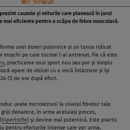
 prezint cauzele şi miturile care planează în jurul
le mai eficiente pentru a scăpa de febra musculară.
forma unei dureri puternice şi un tonus ridicat
ui muşchi pe care tocmai l-ai antrenat. Fie că este
ns
, practicarea unui sport nou sau pur şi simplu
lară apare de obicei cu o mică întârziere şi îşi
24-72 de ore după efort.
roduc unele microleziuni la nivelul fibrelor tale
 griji deoarece, în urma aceluiaşi proces,
(
hipertrofie
) şi devine mai puternică. Este practic
u pentru eforturile intense care vor urma.