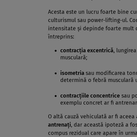
Acesta este un lucru foarte bine cu
culturismul sau power-lifting-ul. Co
intensitate şi depinde foarte mult 
întreprins:
contracţia excentrică
, lungire
musculară;
isometria
sau modificarea tonu
determină o febră musculară 
contracţiile concentrice
sau po
exemplu concret ar fi antrena
O altă cauză vehiculată ar fi aceea 
antrenaţi
, dar această ipoteză a fo
compus rezidual care apare în urma