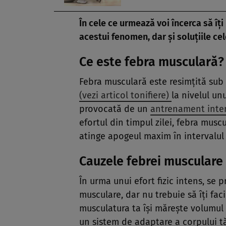
În cele ce urmează voi încerca să îţi
acestui fenomen, dar şi soluţiile ce
Ce este febra musculară?
Febra musculară este resimţită sub 
(vezi articol tonifiere)
la nivelul un
provocată de un
antrenament inte
efortul din timpul zilei, febra muscu
atinge apogeul maxim în intervalul 
Cauzele febrei musculare
În urma unui efort fizic intens, se p
musculare, dar nu trebuie să îţi faci
musculatura ta îşi măreşte volumul 
un sistem de adaptare a corpului tă