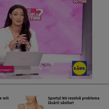
e mit
Sportul NU rezolvă problema
lăsării sânilor!