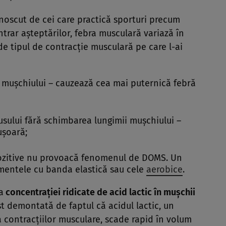
noscut de cei care practică sporturi precum
ntrar aşteptărilor, febra musculară variază în
de tipul de contracţie musculară pe care l-ai
a muşchiului – cauzează cea mai puternică febră
sului fără schimbarea lungimii muşchiului –
uşoară;
zitive nu provoacă fenomenul de DOMS. Un
mentele cu banda elastică sau cele
aerobice
.
a
concentraţiei ridicate de
acid lactic
în muşchii
st demontată de faptul că acidul lactic, un
 contracţiilor musculare, scade rapid în volum