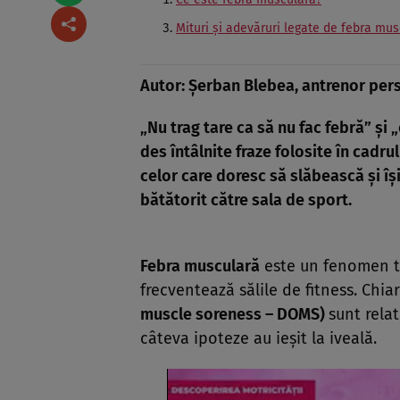
Mituri şi adevăruri legate de febra mu
Autor:
Şerban Blebea, antrenor per
„Nu trag tare ca să nu fac febră” şi 
des întâlnite fraze folosite în cadr
celor care doresc să slăbească şi îş
bătătorit către sala de sport.
Febra musculară
este un fenomen te
frecventează sălile de fitness. Chia
muscle soreness – DOMS)
sunt relat
câteva ipoteze au ieşit la iveală.