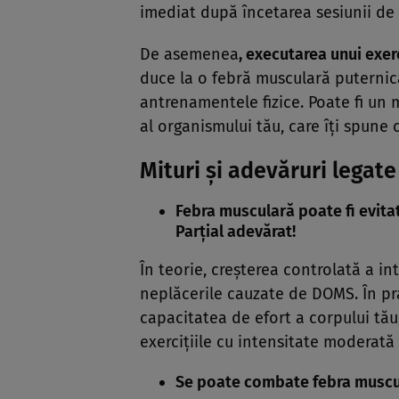
imediat după încetarea sesiunii d
De asemenea
, executarea unui exer
duce la o febră musculară puternică
antrenamentele fizice. Poate fi un
al organismului tău, care îţi spune 
Mituri şi adevăruri legat
Febra musculară poate fi evitat
Parţial adevărat!
În teorie, creşterea controlată a i
neplăcerile cauzate de DOMS. În pr
capacitatea de efort a corpului tău
exerciţiile cu intensitate moderată 
Se poate combate febra muscu