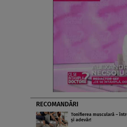
RECOMANDĂRI
Tonifierea musculară – într
şi adevăr!