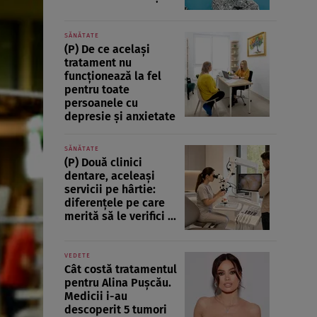
SĂNĂTATE
(P) De ce același
tratament nu
funcționează la fel
pentru toate
persoanele cu
depresie și anxietate
SĂNĂTATE
(P) Două clinici
dentare, aceleași
servicii pe hârtie:
diferențele pe care
merită să le verifici ...
VEDETE
Cât costă tratamentul
pentru Alina Pușcău.
Medicii i-au
descoperit 5 tumori