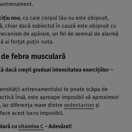
e antrenament.
ciţiu nou
, cu care corpul tău nu este obişnuit,
, chiar dacă subiectul în cauză este obişnuit cu
 mecanism de apărare, un fel de semnal de alarmă
că ai forţat puţin nota.
e de febra musculară
ă dacă creşti gradual intensitatea exerciţiilor –
ntensităţii antrenamentului te poate scăpa de
actică însă, este aproape imposibil să aproximezi
, iar diferenţa mare dintre
sedentarism
şi
face acest lucru imposibil.
lară cu
vitamina C
– Adevărat!