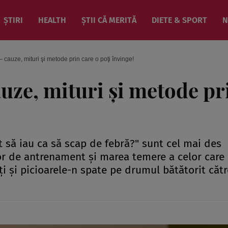
ȘTIRI
HEALTH
ȘTII CĂ MERITĂ
DIETE & SPORT
N
cauze, mituri şi metode prin care o poţi învinge!
uze, mituri şi metode pr
ot să iau ca să scap de febră?" sunt cel mai des
elor de antrenament şi marea temere a celor care
ţi şi picioarele-n spate pe drumul bătătorit cătr