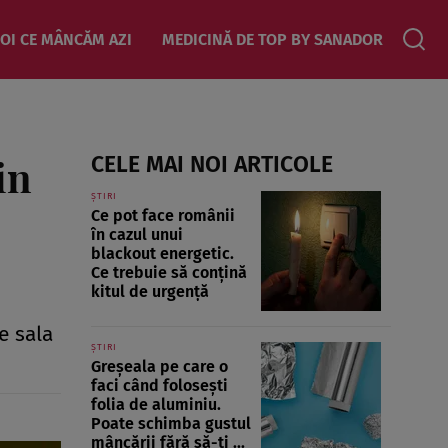
OI CE MÂNCĂM AZI
MEDICINĂ DE TOP BY SANADOR
in
CELE MAI NOI ARTICOLE
ȘTIRI
Ce pot face românii
în cazul unui
blackout energetic.
Ce trebuie să conțină
kitul de urgență
e sala
ȘTIRI
Greșeala pe care o
faci când folosești
folia de aluminiu.
Poate schimba gustul
mâncării fără să-ți ...