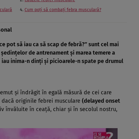
sculară
Cum poţi să combaţi febra musculară?
sonal
„ce pot să iau ca să scap de febră?” sunt cel mai
ul şedinţelor de antrenament şi marea temere a
i iau inima-n dinţi şi picioarele-n spate pe drumul
mut şi îndrăgit în egală măsură de cei care
r dacă originile febrei musculare
(delayed onset
iv învăluite în ceaţă, chiar şi în secolul nostru,