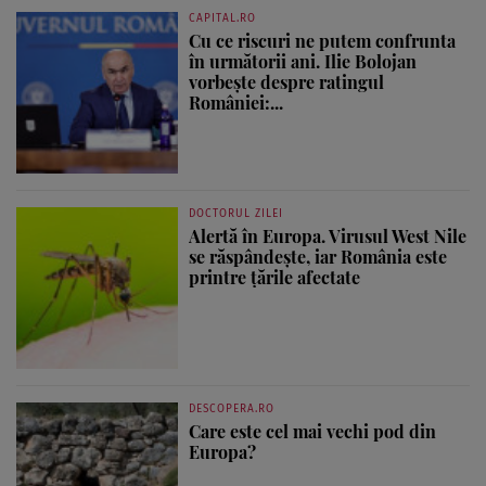
CAPITAL.RO
Cu ce riscuri ne putem confrunta
în următorii ani. Ilie Bolojan
vorbește despre ratingul
României:...
DOCTORUL ZILEI
Alertă în Europa. Virusul West Nile
se răspândește, iar România este
printre țările afectate
DESCOPERA.RO
Care este cel mai vechi pod din
Europa?