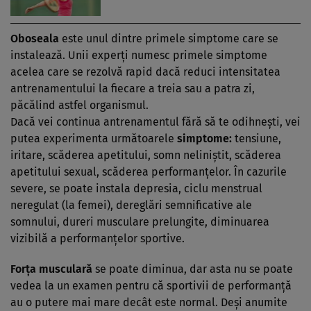
Oboseala
este unul dintre primele simptome care se
instalează. Unii experţi numesc primele simptome
acelea care se rezolvă rapid dacă reduci intensitatea
antrenamentului la fiecare a treia sau a patra zi,
păcălind astfel organismul.
Dacă vei continua antrenamentul fără să te odihneşti, vei
putea experimenta următoarele
simptome:
tensiune,
iritare, scăderea apetitului, somn neliniştit, scăderea
apetitului sexual, scăderea performanţelor. În cazurile
severe, se poate instala depresia, ciclu menstrual
neregulat (la femei), dereglări semnificative ale
somnului, dureri musculare prelungite, diminuarea
vizibilă a performanţelor sportive.
Forţa musculară
se poate diminua, dar asta nu se poate
vedea la un examen pentru că sportivii de performanţă
au o putere mai mare decât este normal. Deşi anumite