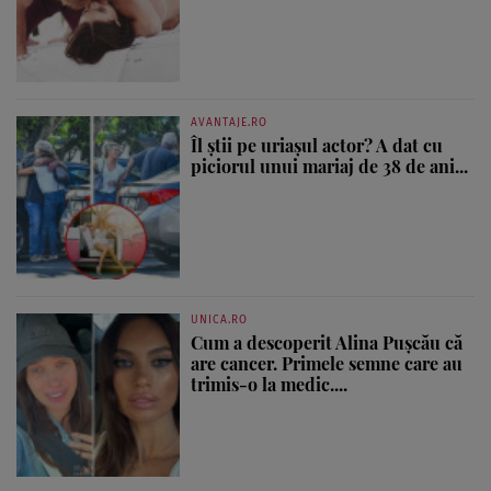
AVANTAJE.RO
Îl știi pe uriașul actor? A dat cu
piciorul unui mariaj de 38 de ani...
UNICA.RO
Cum a descoperit Alina Pușcău că
are cancer. Primele semne care au
trimis-o la medic....