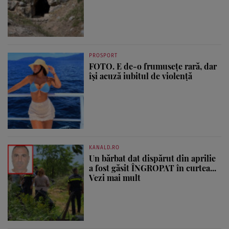
PROSPORT
FOTO. E de-o frumusețe rară, dar
își acuză iubitul de violență
KANALD.RO
Un bărbat dat dispărut din aprilie
a fost găsit ÎNGROPAT în curtea...
Vezi mai mult