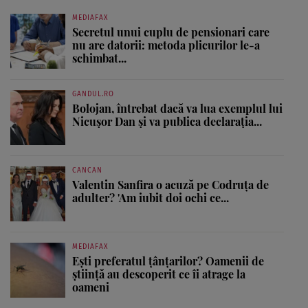
MEDIAFAX
Secretul unui cuplu de pensionari care
nu are datorii: metoda plicurilor le-a
schimbat...
GANDUL.RO
Bolojan, întrebat dacă va lua exemplul lui
Nicușor Dan și va publica declarația...
CANCAN
Valentin Sanfira o acuză pe Codruța de
adulter? 'Am iubit doi ochi ce...
MEDIAFAX
Ești preferatul țânțarilor? Oamenii de
știință au descoperit ce îi atrage la
oameni