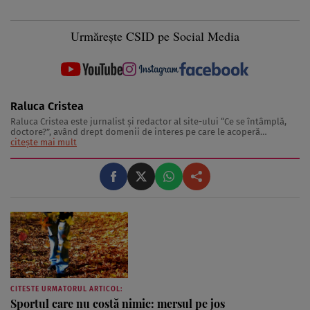
Urmărește CSID pe Social Media
Raluca Cristea
Raluca Cristea este jurnalist şi redactor al site-ului “Ce se întâmplă,
doctore?”, având drept domenii de interes pe care le acoperă
sănătatea, frumuseţea şi medicina naturistă. Raluca Cristea realizează
citește mai mult
materiale de interes pentru publicul larg având drept surse specialişti
de top ...
CITESTE URMATORUL ARTICOL:
Sportul care nu costă nimic: mersul pe jos