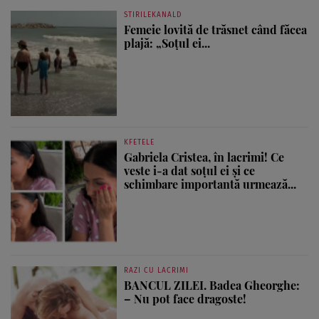
STIRILEKANALD
Femeie lovită de trăsnet când făcea
plajă: „Soțul ei...
KFETELE
Gabriela Cristea, în lacrimi! Ce
veste i-a dat soțul ei și ce
schimbare importantă urmează...
RAZI CU LACRIMI
BANCUL ZILEI. Badea Gheorghe:
– Nu pot face dragoste!