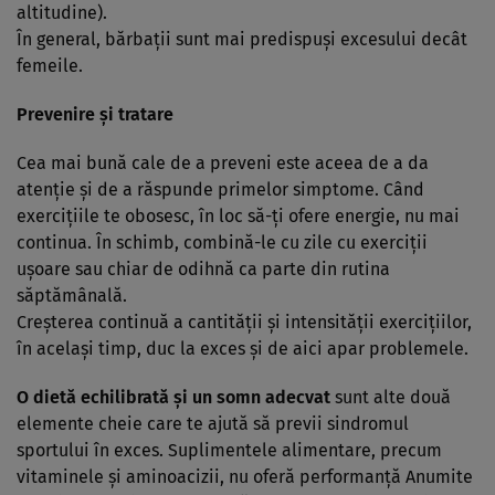
altitudine).
În general, bărbaţii sunt mai predispuşi excesului decât
femeile.
Prevenire şi tratare
Cea mai bună cale de a preveni este aceea de a da
atenţie şi de a răspunde primelor simptome. Când
exerciţiile te obosesc, în loc să-ţi ofere energie, nu mai
continua. În schimb, combină-le cu zile cu exerciţii
uşoare sau chiar de odihnă ca parte din rutina
săptămânală.
Creşterea continuă a cantităţii şi intensităţii exerciţiilor,
în acelaşi timp, duc la exces şi de aici apar problemele.
O dietă echilibrată şi un somn adecvat
sunt alte două
elemente cheie care te ajută să previi sindromul
sportului în exces. Suplimentele alimentare, precum
vitaminele şi aminoacizii, nu oferă performanţă Anumite