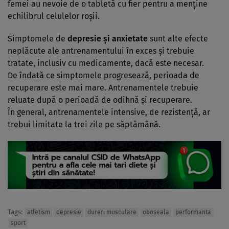
femei au nevoie de o tabletă cu fier pentru a menţine
echilibrul celulelor roşii.
Simptomele de
depresie şi anxietate
sunt alte efecte
neplăcute ale antrenamentului în exces şi trebuie
tratate, inclusiv cu medicamente, dacă este necesar.
De îndată ce simptomele progresează, perioada de
recuperare este mai mare. Antrenamentele trebuie
reluate după o perioadă de odihnă şi recuperare.
În general, antrenamentele intensive, de rezistenţă, ar
trebui limitate la trei zile pe săptămână.
Tags:
atletism
depresie
dureri musculare
oboseala
performanta
sport