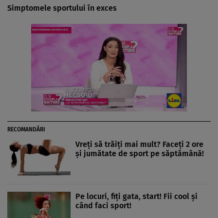
Simptomele sportului în exces
RECOMANDĂRI
Vreţi să trăiţi mai mult? Faceţi 2 ore
şi jumătate de sport pe săptămână!
Pe locuri, fiţi gata, start! Fii cool şi
când faci sport!