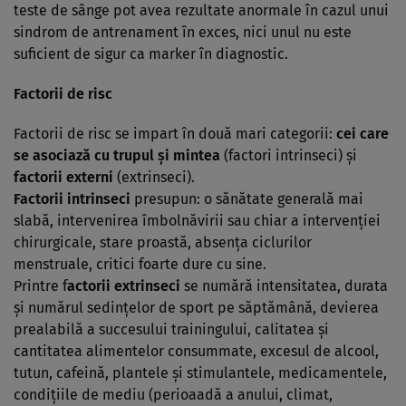
teste de sânge pot avea rezultate anormale în cazul unui
sindrom de antrenament în exces, nici unul nu este
suficient de sigur ca marker în diagnostic.
Factorii de risc
Factorii de risc se impart în două mari categorii:
cei care
se asociază cu trupul şi mintea
(factori intrinseci) şi
factorii externi
(extrinseci).
Factorii intrinseci
presupun: o sănătate generală mai
slabă, intervenirea îmbolnăvirii sau chiar a intervenţiei
chirurgicale, stare proastă, absenţa ciclurilor
menstruale, critici foarte dure cu sine.
Printre f
actorii extrinseci
se numără intensitatea, durata
şi numărul sedinţelor de sport pe săptămână, devierea
prealabilă a succesului trainingului, calitatea şi
cantitatea alimentelor consummate, excesul de alcool,
tutun, cafeină, plantele şi stimulantele, medicamentele,
condiţiile de mediu (perioaadă a anului, climat,