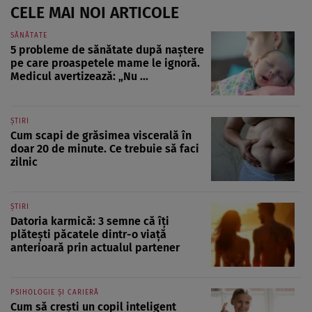
CELE MAI NOI ARTICOLE
SĂNĂTATE
5 probleme de sănătate după naștere
pe care proaspetele mame le ignoră.
Medicul avertizează: „Nu ...
ȘTIRI
Cum scapi de grăsimea viscerală în
doar 20 de minute. Ce trebuie să faci
zilnic
ȘTIRI
Datoria karmică: 3 semne că îți
plătești păcatele dintr-o viață
anterioară prin actualul partener
PSIHOLOGIE ȘI CARIERĂ
Cum să crești un copil inteligent