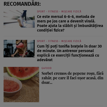
RECOMANDĂRI:
SPORT - FITNESS - MIȘCARE FIZICĂ
Ce este mersul 6-6-6, metoda de
mers pe jos care a devenit virală.
Poate ajuta la slăbit și îmbunătățirea
condiției fizice?
SPORT - FITNESS - MIȘCARE FIZICĂ
Cum îți poți tonifia brațele în doar 30
de minute. Un antrenor personal
explică ce exerciții funcționează cu
adevărat
G4FOOD
Sorbet cremos de pepene roșu, fără
zahăr, pe care îl faci ușor acasă, din
doar...