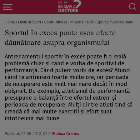
Home
•
Diete și Sport
•
Sport - fitness - mișcare fizică
•
Sportul în exces poate a
Sportul în exces poate avea efecte
dăunătoare asupra organismului
Antrenamentul sportiv în exces poate fi o reală
problemă chiar şi când e vorba de sportivii de
performanţă. Când putem vorbi de exces? Atunci
când te antrenezi foarte multe ore, iar perioada
de recuperare este mult mai mare decât în mod
obişnuit. De exemplu, atletismul de performanţă
presupune o balanţă între efortul extrem şi
perioada de recuperare. Mulţi dintre atleţi tind să
creadă că mai multe exerciţii şi efort sunt
întotdeuna mai bune.
Publicat:
28-08-2013, 07:00
Raluca Cristea