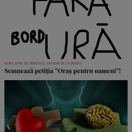
NEWS: ȘTIRI DE SĂNĂTATE, SFATURI DE LA MEDICI
Semnează petiţia ”Oraş pentru oameni”!