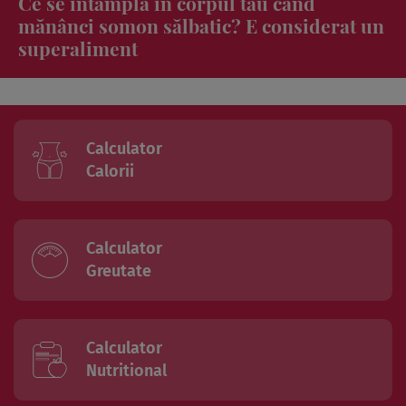
Cine este Oase de la Power Couple 2026?
A fost cel mai bun prieten al lui CRBL
Calculator
Calorii
Calculator
Greutate
Calculator
Nutritional
*Pentru a căuta intr-o bază de date te rugăm să dai click pe numele bazei și apoi să