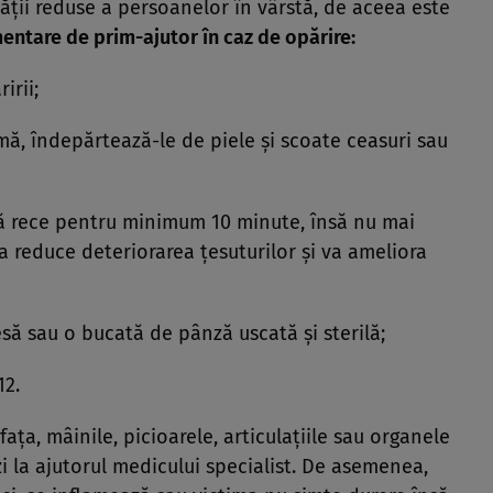
lităţii reduse a persoanelor în vârstă, de aceea este
mentare de prim-ajutor în caz de opărire:
irii;
imă, îndepărtează-le de piele şi scoate ceasuri sau
pă rece pentru minimum 10 minute, însă nu mai
a reduce deteriorarea ţesuturilor şi va ameliora
ă sau o bucată de pânză uscată şi sterilă;
12.
ţa, mâinile, picioarele, articulaţiile sau organele
i la ajutorul medicului specialist. De asemenea,