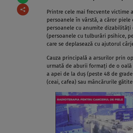
Printre cele mai frecvente victime 
persoanele în vârstă, a căror piele e
persoanele cu anumite dizabilităţi 
(persoanele cu tulburări psihice, p
care se deplasează cu ajutorul cârje
Cauza principală a arsurilor prin op
urmată de aburii formaţi de o oală
a apei de la duş (peste 48 de grade 
(ceai, cafea) sau mâncărurile gătite 