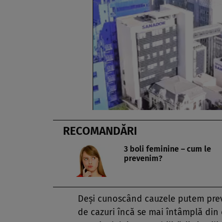
RECOMANDĂRI
3 boli feminine – cum le
prevenim?
Deşi cunoscând cauzele putem preve
de cazuri încă se mai întâmplă din c