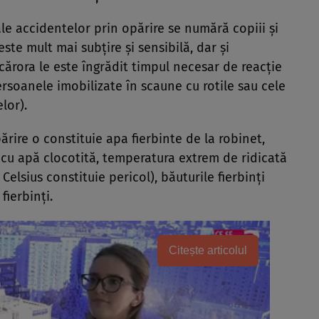
ale accidentelor prin opărire se numără copiii şi
ste mult mai subţire şi sensibilă, dar şi
cărora le este îngrădit timpul necesar de reacţie
ersoanele imobilizate în scaune cu rotile sau cele
lor).
ărire o constituie apa fierbinte de la robinet,
 cu apă clocotită, temperatura extrem de ridicată
Celsius constituie pericol), băuturile fierbinţi
fierbinţi.
Citește articolul