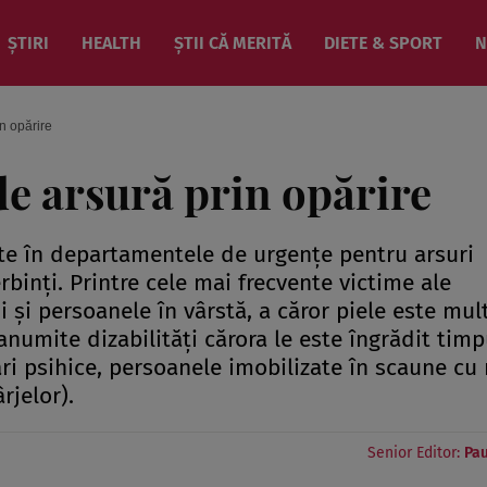
ȘTIRI
HEALTH
ȘTII CĂ MERITĂ
DIETE & SPORT
N
in opărire
de arsură prin opărire
ate în departamentele de urgenţe pentru arsuri
rbinţi. Printre cele mai frecvente victime ale
 şi persoanele în vârstă, a căror piele este mul
 anumite dizabilităţi cărora le este îngrădit timp
ri psihice, persoanele imobilizate în scaune cu 
rjelor).
Senior Editor:
Pau