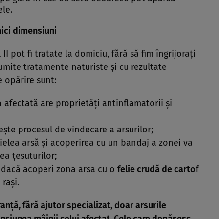
ele.
ici dimensiuni
 II pot fi tratate la domiciu, fără să fim îngrijoraţi
numite tratamente naturiste şi cu rezultate
e opărire sunt:
 afectată are proprietăţi antinflamatorii şi
te procesul de vindecare a arsurilor;
ielea arsă şi acoperirea cu un bandaj a zonei va
ea ţesuturilor;
a dacă acoperi zona arsa cu o
felie crudă de cartof
raşi.
ranţă, fără ajutor specializat, doar arsurile
nsiunea mâinii celui afectat. Cele care depăşesc