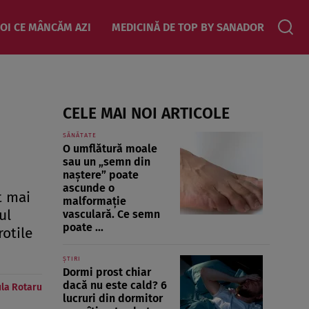
OI CE MÂNCĂM AZI
MEDICINĂ DE TOP BY SANADOR
CELE MAI NOI ARTICOLE
SĂNĂTATE
O umflătură moale
sau un „semn din
naștere” poate
ascunde o
t mai
malformație
ul
vasculară. Ce semn
poate ...
rotile
ȘTIRI
Dormi prost chiar
dacă nu este cald? 6
la Rotaru
lucruri din dormitor