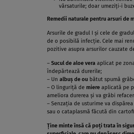
vărsaturile; doar umeziţi-i buz
Remedii naturale pentru arsuri de m
Arsurile de gradul I şi cele de gradul
de o posibilă infecţie. Cele mai re
pozitive asupra arsurilor cauzate d
–
Sucul de aloe vera
aplicat pe zona
îndepărtează durerile;
– Un
albuş de ou
bătut spumă grăbeş
– O linguriţă de
miere
aplicată pe p
ameliora durerea şi va grăbi refacer
– Senzaţia de usturime va dispăre
sau o cataplasmă făcută din cartofi 
Ţine minte însă că poţi trata în sigu
superficiale, care nu depăşesc dime