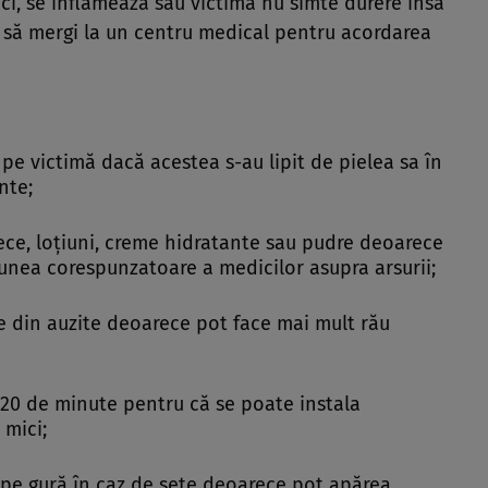
ci, se inflamează sau victima nu simte durere însă
e să mergi la un centru medical pentru acordarea
 pe victimă dacă acestea s-au lipit de pielea sa în
nte;
ece, loţiuni, creme hidratante sau pudre deoarece
unea corespunzatoare a medicilor asupra arsurii;
e din auzite deoarece pot face mai mult rău
 20 de minute pentru că se poate instala
 mici;
 pe gură în caz de sete deoarece pot apărea