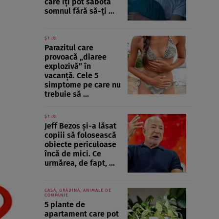
care îți pot sabota
somnul fără să-ți ...
ȘTIRI
Parazitul care
provoacă „diaree
explozivă” în
vacanță. Cele 5
simptome pe care nu
trebuie să ...
ȘTIRI
Jeff Bezos și-a lăsat
copiii să folosească
obiecte periculoase
încă de mici. Ce
urmărea, de fapt, ...
CASĂ, GRĂDINĂ, ANIMALE DE
COMPANIE
5 plante de
apartament care pot