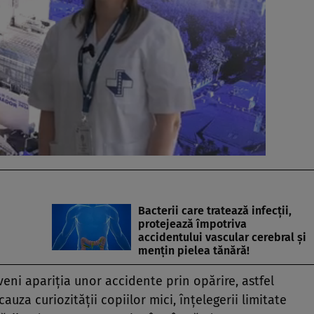
Bacterii care tratează infecţii,
protejează împotriva
accidentului vascular cerebral şi
menţin pielea tănără!
ni apariţia unor accidente prin opărire, astfel
auza curiozităţii copiilor mici, înţelegerii limitate