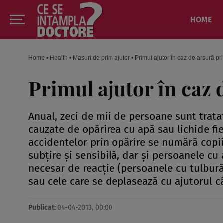
HOME
Home
•
Health
•
Masuri de prim ajutor
•
Primul ajutor în caz de arsură pr
Primul ajutor în caz 
Anual, zeci de mii de persoane sunt trat
cauzate de opărirea cu apă sau lichide fie
accidentelor prin opărire se numără copiii
subţire şi sensibilă, dar şi persoanele cu
necesar de reacţie (persoanele cu tulbură
sau cele care se deplasează cu ajutorul câ
Publicat:
04-04-2013, 00:00