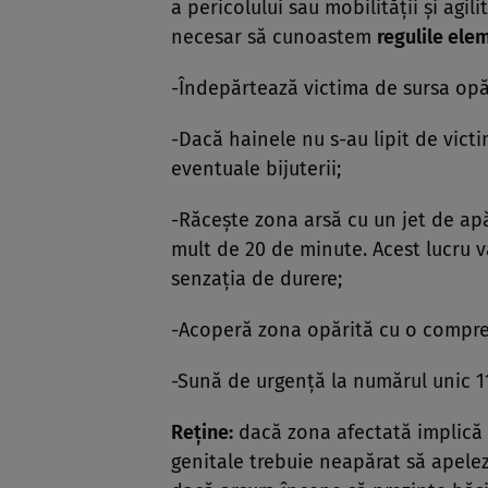
a pericolului sau mobilităţii şi agi
necesar să cunoastem
regulile ele
-Îndepărtează victima de sursa opăr
-Dacă hainele nu s-au lipit de vict
eventuale bijuterii;
-Răceşte zona arsă cu un jet de a
mult de 20 de minute. Acest lucru v
senzaţia de durere;
-Acoperă zona opărită cu o compres
-Sună de urgenţă la numărul unic 1
Reţine:
dacă zona afectată implică fa
genitale trebuie neapărat să apelez