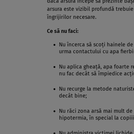
dacă arsura începe să prezinte băşi
arsura este vizibil profundă trebui
îngrijirilor necesare.
Ce să nu faci:
Nu încerca să scoţi hainele de
urma contactului cu apa fierbi
Nu aplica gheaţă, apa foarte r
nu fac decât să împiedice acţi
Nu recurge la metode naturist
decât bine;
Nu răci zona arsă mai mult de
hipotermia, în special la copiii
Nu administra victimei lichide