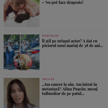
– Nu pot face dragoste!
AVANTAJE.RO
Îl știi pe uriașul actor? A dat cu
piciorul unui mariaj de 38 de ani...
UNICA.RO
„Am cancer la sân. Am intrat în
metastază”. Alina Pușcău, mesaj
tulburător de pe patul...