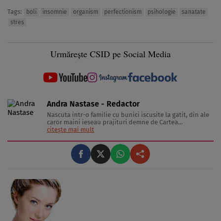
Tags:
boli
insomnie
organism
perfectionism
psihologie
sanatate
stres
Urmărește CSID pe Social Media
Andra Nastase - Redactor
Nascuta intr-o familie cu bunici iscusite la gatit, din ale
caror maini ieseau prajituri demne de Cartea
Recordurilor categoria Gusturi Divine, inzestrata cu un
citește mai mult
metabolism extrem de capricios, a se citi lenes, si
indragostita de tot ce inseamna delicatesa pe lumea
asta, Pofticioasa scrie despre telina ...