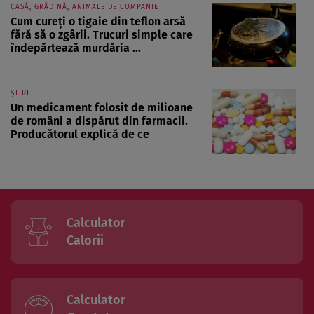
CASĂ, GRĂDINĂ, ANIMALE DE COMPANIE
Cum cureți o tigaie din teflon arsă
fără să o zgârii. Trucuri simple care
îndepărtează murdăria ...
ȘTIRI
Un medicament folosit de milioane
de români a dispărut din farmacii.
Producătorul explică de ce
Calculator
Calorii
Calculator