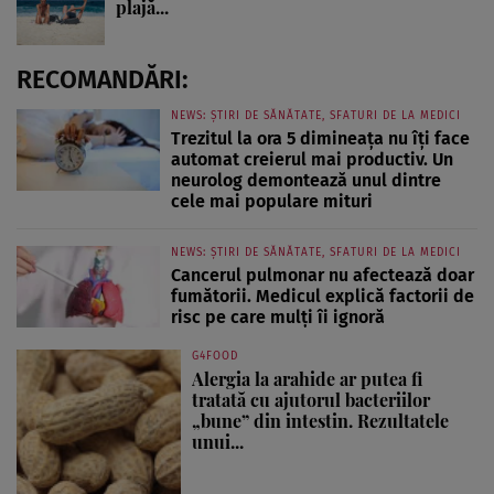
plajă...
RECOMANDĂRI:
NEWS: ȘTIRI DE SĂNĂTATE, SFATURI DE LA MEDICI
Trezitul la ora 5 dimineața nu îți face
automat creierul mai productiv. Un
neurolog demontează unul dintre
cele mai populare mituri
NEWS: ȘTIRI DE SĂNĂTATE, SFATURI DE LA MEDICI
Cancerul pulmonar nu afectează doar
fumătorii. Medicul explică factorii de
risc pe care mulți îi ignoră
G4FOOD
Alergia la arahide ar putea fi
tratată cu ajutorul bacteriilor
„bune” din intestin. Rezultatele
unui...