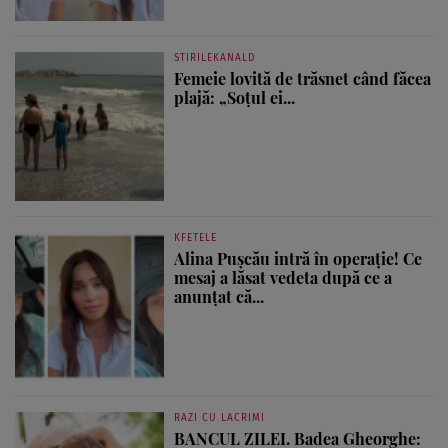
STIRILEKANALD
Femeie lovită de trăsnet când făcea
plajă: „Soțul ei...
KFETELE
Alina Pușcău intră în operație! Ce
mesaj a lăsat vedeta după ce a
anunțat că...
RAZI CU LACRIMI
BANCUL ZILEI. Badea Gheorghe: