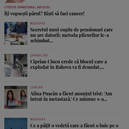
CITESTE URMATORUL ARTICOL:
Îţi vopseşti părul? Rişti să faci cancer!
MEDIAFAX
Secretul unui cuplu de pensionari care
nu are datorii: metoda plicurilor le-a
schimbat...
GANDUL.RO
Ciprian Ciucu crede că blocul care a
explodat în Rahova va fi demolat....
CANCAN
Alina Pușcău a făcut anunțul trist: 'Am
intrat în metastază.' Ce minune s-a...
MEDIAFAX
Ce a pățit o vedetă care a făcut o baie pe o