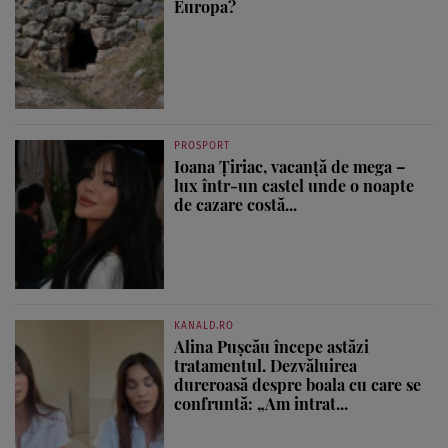
Europa?
PROSPORT
Ioana Țiriac, vacanță de mega –
lux într-un castel unde o noapte
de cazare costă...
KANALD.RO
Alina Pușcău începe astăzi
tratamentul. Dezvăluirea
dureroasă despre boala cu care se
confruntă: „Am intrat...