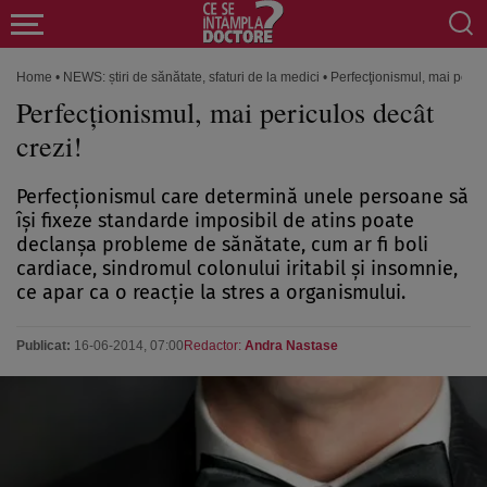
Home
•
NEWS: știri de sănătate, sfaturi de la medici
•
Perfecţionismul, mai pericu
Perfecţionismul, mai periculos decât
crezi!
Perfecţionismul care determină unele persoane să
îşi fixeze standarde imposibil de atins poate
declanşa probleme de sănătate, cum ar fi boli
cardiace, sindromul colonului iritabil şi insomnie,
ce apar ca o reacţie la stres a organismului.
Publicat:
16-06-2014, 07:00
Redactor:
Andra Nastase