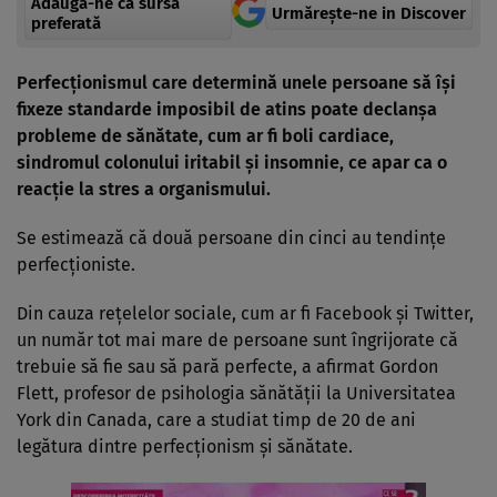
Adaugă-ne ca sursă
Urmărește-ne in Discover
preferată
Perfecţionismul care determină unele persoane să îşi
fixeze standarde imposibil de atins poate declanşa
probleme de sănătate, cum ar fi boli cardiace,
sindromul colonului iritabil şi
insomnie
, ce apar ca o
reacţie la
stres
a organismului.
Se estimează că două persoane din cinci au tendinţe
perfecţioniste.
Din cauza reţelelor sociale, cum ar fi Facebook şi Twitter,
un număr tot mai mare de persoane sunt îngrijorate că
trebuie să fie sau să pară perfecte, a afirmat Gordon
Flett, profesor de psihologia sănătăţii la Universitatea
York din Canada, care a studiat timp de 20 de ani
legătura dintre perfecţionism şi sănătate.