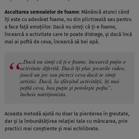
Ascultarea semnalelor de foame
: Mănâncă atunci când
îți este cu adevărat foame, nu din plictiseală sau pentru
a face față emoțiilor. Dacă nu simți că ți-e foame,
încearcă o activitate care te poate distrage, și dacă încă
mai ai poftă de ceva, încearcă să bei apă.
„Dacă nu simți că ți-e foame, încearcă puțin o
activitate diferită. Dacă îți plac jocurile video,
joacă un joc sau pictezi ceva dacă te simți
artistic. Dacă, la sfârșitul activității, îți mai
poftă ceva, bea puțin și potolește pofta”,
încheie nutriționista.
Aceasta metodă ajută nu doar la pierderea în greutate,
dar și la îmbunătățirea relației tale cu mâncarea, prin
practici mai conștiente și mai echilibrate.