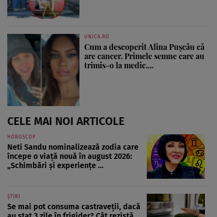
UNICA.RO
Cum a descoperit Alina Pușcău că
are cancer. Primele semne care au
trimis-o la medic....
CELE MAI NOI ARTICOLE
HOROSCOP
Neti Sandu nominalizează zodia care
începe o viață nouă în august 2026:
„Schimbări și experiențe ...
ȘTIRI
Se mai pot consuma castraveții, dacă
au stat 3 zile în frigider? Cât rezistă,