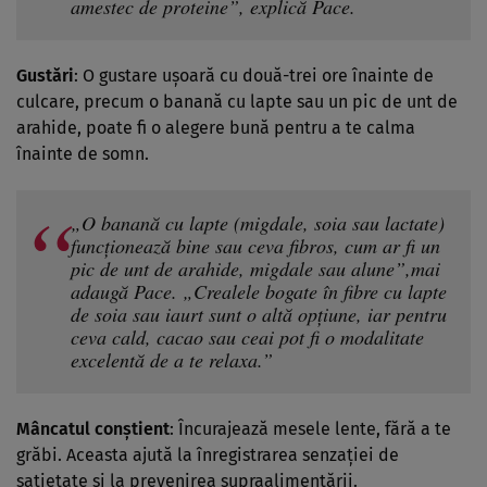
amestec de proteine”, explică Pace.
Gustări
: O gustare ușoară cu două-trei ore înainte de
culcare, precum o banană cu lapte sau un pic de unt de
arahide, poate fi o alegere bună pentru a te calma
înainte de somn.
„O banană cu lapte (migdale, soia sau lactate)
funcționează bine sau ceva fibros, cum ar fi un
pic de unt de arahide, migdale sau alune”,mai
adaugă Pace. „Crealele bogate în fibre cu lapte
de soia sau iaurt sunt o altă opțiune, iar pentru
ceva cald, cacao sau ceai pot fi o modalitate
excelentă de a te relaxa.”
Mâncatul conștient
: Încurajează mesele lente, fără a te
grăbi. Aceasta ajută la înregistrarea senzației de
sațietate și la prevenirea supraalimentării.