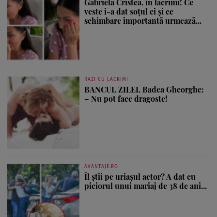
Gabriela Cristea, în lacrimi! Ce
veste i-a dat soțul ei și ce
schimbare importantă urmează...
RAZI CU LACRIMI
BANCUL ZILEI. Badea Gheorghe:
– Nu pot face dragoste!
AVANTAJE.RO
Îl știi pe uriașul actor? A dat cu
piciorul unui mariaj de 38 de ani...