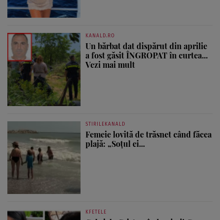
KANALD.RO
Un bărbat dat dispărut din aprilie
a fost găsit ÎNGROPAT în curtea...
Vezi mai mult
STIRILEKANALD
Femeie lovită de trăsnet când făcea
plajă: „Soțul ei...
KFETELE