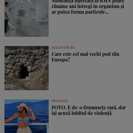
Substanța injectată la RMN poate
rămâne ani întregi în organism și
ar putea forma particule...
DESCOPERA.RO
Care este cel mai vechi pod din
Europa?
PROSPORT
FOTO. E de-o frumusețe rară, dar
își acuză iubitul de violență