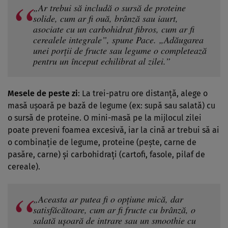
„Ar trebui să includă o sursă de proteine ​​
solide, cum ar fi ouă, brânză sau iaurt,
asociate cu un carbohidrat fibros, cum ar fi
cerealele integrale”, spune Pace. „Adăugarea
unei porții de fructe sau legume o completează
pentru un început echilibrat al zilei.”
Mesele de peste zi
: La trei-patru ore distanță, alege o
masă ușoară pe bază de legume (ex: supă sau salată) cu
o sursă de proteine. O mini-masă pe la mijlocul zilei
poate preveni foamea excesivă, iar la cină ar trebui să ai
o combinație de legume, proteine (pește, carne de
pasăre, carne) și carbohidrați (cartofi, fasole, pilaf de
cereale).
„Aceasta ar putea fi o opțiune mică, dar
satisfăcătoare, cum ar fi fructe cu brânză, o
salată ușoară de intrare sau un smoothie cu