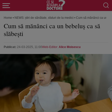
Home
•
NEWS: știri de sănătate, sfaturi de la medici
•
Cum să mănânci ca un beb
Cum să mănânci ca un bebeluș ca să
slăbești
Publicat:
24-03-2025, 11:00
Web-Editor:
Alice Moisescu