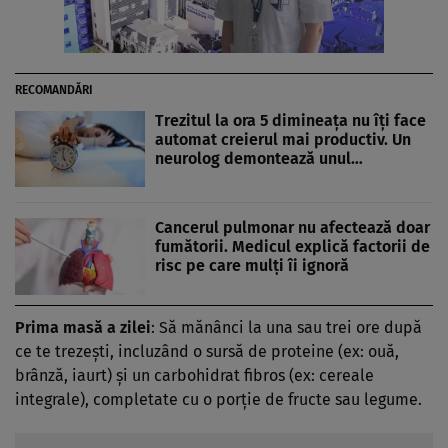
RECOMANDĂRI
Trezitul la ora 5 dimineața nu îți face
automat creierul mai productiv. Un
neurolog demontează unul…
Cancerul pulmonar nu afectează doar
fumătorii. Medicul explică factorii de
risc pe care mulți îi ignoră
Prima masă a zilei
: Să mănânci la una sau trei ore după
ce te trezești, incluzând o sursă de proteine (ex: ouă,
brânză, iaurt) și un carbohidrat fibros (ex: cereale
integrale), completate cu o porție de fructe sau legume.