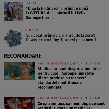
CANCAN
Mihaela Rădulescu a primit o nouă
LOVITURĂ de la părinții lui Felix
Baumgartner:...
MEDIAFAX
AI a creat primele virusuri „de la zero”.
Descoperirea îi îngrijorează pe oamenii...
RECOMANDĂRI:
NEWS: ȘTIRI DE SĂNĂTATE, SFATURI DE LA MEDICI
Studiu alarmant despre alimentele
pentru copii! Aproape jumătate
dintre produse nu respectă
standardele nutriționale
recomandate
NEWS: ȘTIRI DE SĂNĂTATE, SFATURI DE LA MEDICI
Ce își amintesc oamenii după ce sunt
readuși la viață? Un medic ATI