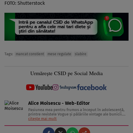
FOTO: Shutterstock
Tags:
mancat constient
mese regulate
slabire
Urmărește CSID pe Social Media
Alice Moisescu - Web-Editor
Pasiunea mea pentru frumos a început în adolescență,
printre revistele Vogue și pălăriile vintage ale bunicii.
Astăzi, am transformat acea fascinație într-o misiune:
citește mai mult
aceea de a te ajuta să-ți găsești propriul stil și să trăiești
frumos. Pentru a înțelege secretele din spatele hainelor,
...