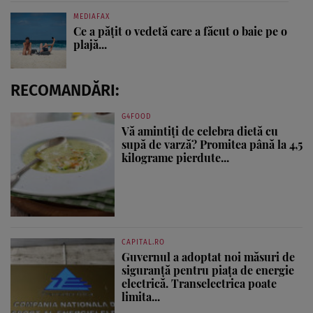
MEDIAFAX
Ce a pățit o vedetă care a făcut o baie pe o
plajă...
RECOMANDĂRI:
G4FOOD
Vă amintiți de celebra dietă cu
supă de varză? Promitea până la 4,5
kilograme pierdute...
CAPITAL.RO
Guvernul a adoptat noi măsuri de
siguranță pentru piața de energie
electrică. Transelectrica poate
limita...