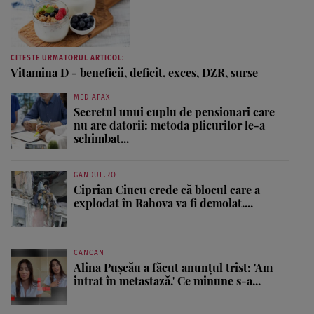
CITESTE URMATORUL ARTICOL:
Vitamina D - beneficii, deficit, exces, DZR, surse
MEDIAFAX
Secretul unui cuplu de pensionari care
nu are datorii: metoda plicurilor le-a
schimbat...
GANDUL.RO
Ciprian Ciucu crede că blocul care a
explodat în Rahova va fi demolat....
CANCAN
Alina Pușcău a făcut anunțul trist: 'Am
intrat în metastază.' Ce minune s-a...