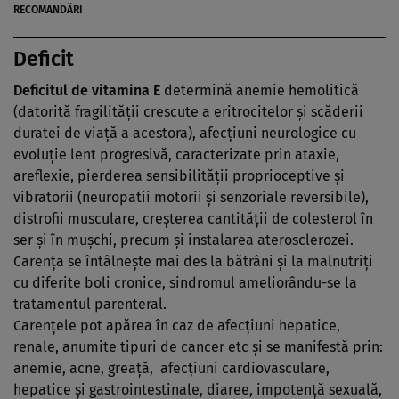
RECOMANDĂRI
Deficit
Deficitul de vitamina E
determină anemie hemolitică
(datorită fragilităţii crescute a eritrocitelor şi scăderii
duratei de viaţă a acestora), afecţiuni neurologice cu
evoluţie lent progresivă, caracterizate prin ataxie,
areflexie, pierderea sensibilităţii proprioceptive şi
vibratorii (neuropatii motorii şi senzoriale reversibile),
distrofii musculare, creşterea cantităţii de colesterol în
ser şi în muşchi, precum şi instalarea aterosclerozei.
Carenţa se întâlneşte mai des la bătrâni şi la malnutriţi
cu diferite boli cronice, sindromul ameliorându-se la
tratamentul parenteral.
Carenţele pot apărea în caz de afecţiuni hepatice,
renale, anumite tipuri de cancer etc şi se manifestă prin:
anemie, acne, greaţă, afecţiuni cardiovasculare,
hepatice şi gastrointestinale, diaree, impotenţă sexuală,