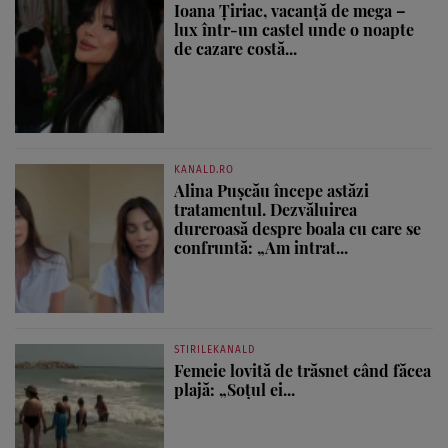
Ioana Țiriac, vacanță de mega –
lux într-un castel unde o noapte
de cazare costă...
KANALD.RO
Alina Pușcău începe astăzi
tratamentul. Dezvăluirea
dureroasă despre boala cu care se
confruntă: „Am intrat...
STIRILEKANALD
Femeie lovită de trăsnet când făcea
plajă: „Soțul ei...