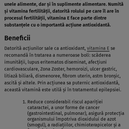
unele alimente, dar și în suplimente alimentare. Numită
şi vitamina fertilităţii, datorită rolului pe care îl are în
procesul fertilităţii, vitamina E face parte dintre
substanţele cu o importantă acţiune antioxidantă.
Beneficii
Datorită acţiunilor sale ca antioxidant,
vitamina E
se
recomandă în tratarea a numeroase boli: scăderea
imunităţii, lupus eritematos diseminat, afecţiuni
cardiovasculare, Zona Zoster, hemoroizi, ulcer gastric,
litiază biliară, dismenoree, fibrom uterin, astm bronşic,
ascită şi altele. Prin acţiunea sa puternic antioxidantă,
această vitamină este utilă şi în tratamentul epilepsiei.
Reduce considerabil riscul apariţiei
cataractei, a unor forme de cancer
(gastrointestinal, pulmonar), asigură protecţia
organismului împotriva dioxidului de azot
(smogul), a radiaţiilor, chimioterapicelor şi a