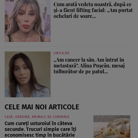
Cum arată vedeta noastră, după ce
și-a făcut lifting facial: „Am purtat
ochelari de soare...
UNICA.RO
„Am cancer la sân. Am intrat în
metastază”. Alina Pușcău, mesaj
tulburător de pe patul...
CELE MAI NOI ARTICOLE
CASĂ, GRĂDINĂ, ANIMALE DE COMPANIE
Cum cureți usturoiul în câteva
secunde. Trucuri simple care îți
economisesc timp în bucătărie