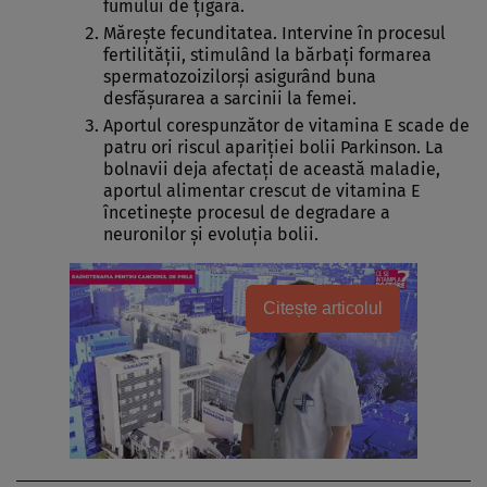
fumului de ţigară.
Măreşte fecunditatea. Intervine în procesul
fertilităţii, stimulând la bărbaţi formarea
spermatozoizilorşi asigurând buna
desfăşurarea a sarcinii la femei.
Aportul corespunzător de vitamina E scade de
patru ori riscul apariţiei bolii Parkinson. La
bolnavii deja afectaţi de această maladie,
aportul alimentar crescut de vitamina E
încetineşte procesul de degradare a
neuronilor şi evoluţia bolii.
Citește articolul