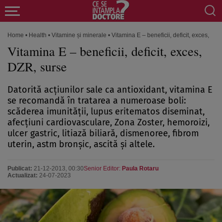
Home
•
Health
•
Vitamine și minerale
•
Vitamina E – beneficii, deficit, exces, DZ
Vitamina E – beneficii, deficit, exces,
DZR, surse
Datorită acţiunilor sale ca antioxidant, vitamina E
se recomandă în tratarea a numeroase boli:
scăderea imunităţii, lupus eritematos diseminat,
afecţiuni cardiovasculare, Zona Zoster, hemoroizi,
ulcer gastric, litiază biliară, dismenoree, fibrom
uterin, astm bronşic, ascită şi altele.
Publicat:
21-12-2013, 00:30
Senior Editor:
Paula Rotaru
Actualizat:
24-07-2023