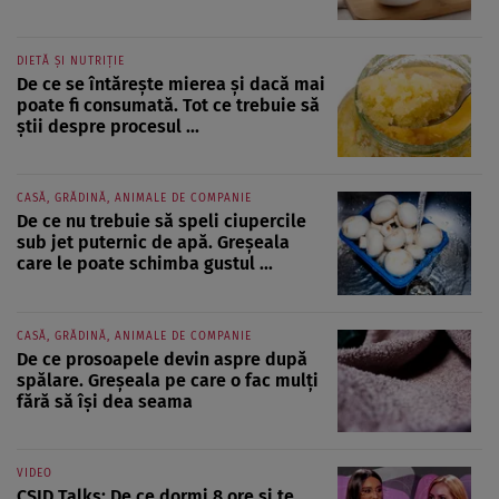
DIETĂ ȘI NUTRIȚIE
De ce se întărește mierea și dacă mai
poate fi consumată. Tot ce trebuie să
știi despre procesul ...
CASĂ, GRĂDINĂ, ANIMALE DE COMPANIE
De ce nu trebuie să speli ciupercile
sub jet puternic de apă. Greșeala
care le poate schimba gustul ...
CASĂ, GRĂDINĂ, ANIMALE DE COMPANIE
De ce prosoapele devin aspre după
spălare. Greșeala pe care o fac mulți
fără să își dea seama
VIDEO
CSID Talks: De ce dormi 8 ore și te