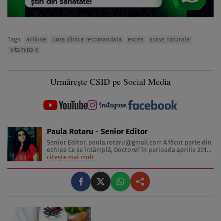
Tags:
actiune
doza zilnica recomandata
exces
surse naturale
vitamina e
Urmărește CSID pe Social Media
Paula Rotaru - Senior Editor
Senior Editor,
paula.rotaru@gmail.com
A făcut parte din
echipa Ce se întâmplă, Doctore? în perioada aprilie 2013-
decembrie 2023. Articolele sale cuprind informații despre
citește mai mult
diverse afecțiuni, alimentația echilibrată, îngrijirea pielii
și sănătatea emoțională. Colaborări: Viața ...