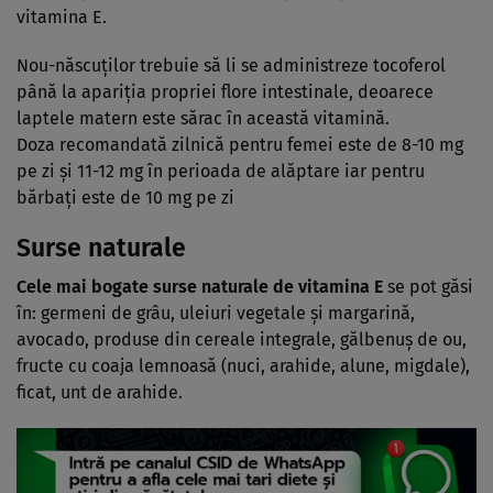
vitamina E.
Nou-născuţilor trebuie să li se administreze tocoferol
până la apariţia propriei flore intestinale, deoarece
laptele matern este sărac în această vitamină.
Doza recomandată zilnică pentru femei este de 8-10 mg
pe zi şi 11-12 mg în perioada de alăptare iar pentru
bărbaţi este de 10 mg pe zi
Surse naturale
Cele mai bogate
surse naturale
de vitamina E
se pot găsi
în: germeni de grâu, uleiuri vegetale şi margarină,
avocado, produse din cereale integrale, gălbenuş de ou,
fructe cu coaja lemnoasă (nuci, arahide, alune, migdale),
ficat, unt de arahide.