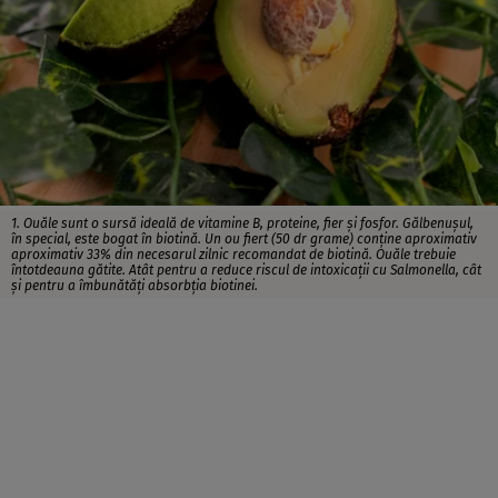
1. Ouăle sunt o sursă ideală de vitamine B, proteine, fier şi fosfor. Gălbenuşul,
în special, este bogat în biotină. Un ou fiert (50 dr grame) conţine aproximativ
aproximativ 33% din necesarul zilnic recomandat de biotină. Ouăle trebuie
întotdeauna gătite. Atât pentru a reduce riscul de intoxicaţii cu Salmonella, cât
şi pentru a îmbunătăţi absorbţia biotinei.