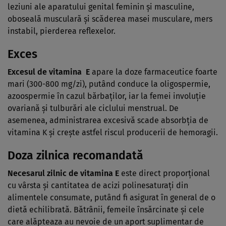
leziuni ale aparatului genital feminin şi masculine,
oboseală musculară şi scăderea masei musculare, mers
instabil, pierderea reflexelor.
Exces
Excesul de vitamina E
apare la doze farmaceutice foarte
mari (300-800 mg/zi), putând conduce la oligospermie,
azoospermie în cazul bărbaţilor, iar la femei involuţie
ovariană şi tulburări ale ciclului menstrual. De
asemenea, administrarea excesivă scade absorbţia de
vitamina K şi creşte astfel riscul producerii de hemoragii.
Doza zilnica recomandată
Necesarul zilnic de vitamina E
este direct proporţional
cu vârsta şi cantitatea de acizi polinesaturaţi din
alimentele consumate, putând fi asigurat în general de o
dietă echilibrată. Bătrânii, femeile însărcinate şi cele
care alăpteaza au nevoie de un aport suplimentar de