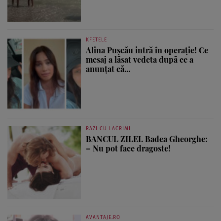
KFETELE
Alina Pușcău intră în operație! Ce
mesaj a lăsat vedeta după ce a
anunțat că...
RAZI CU LACRIMI
BANCUL ZILEI. Badea Gheorghe:
– Nu pot face dragoste!
AVANTAJE.RO