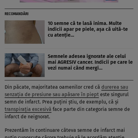
RECOMANDĂRI
10 semne că te lasă inima. Multe
indicii apar pe piele, așa că uită-te
cu atenție…
Semnele adesea ignorate ale celui
mai AGRESIV cancer. Indicii pe care le
vezi numai când mergi…
Din păcate, majoritatea oamenilor cred că
durerea sau
senzația de presiune sau apăsare în piept
este singurul
semn de infarct. Prea puțini știu, de exemplu, că și
transpirația excesivă
face parte din categoria semne de
infarct de neignorat.
Prezentăm în continuare câteva semne de infarct mai
puțin cunoscute cărora trebuie să le acordăm atenție.