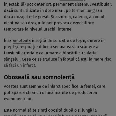
injectabilă) pot deteriora permanent sistemul vestibular,
dacă sunt utilizate în doze mari, pe termen lung sau
dacă dozajul este greşit. Şi aspirina, cafeina, alcoolul,
nicotina sau drogurile pot provoca dezechilibre
temporare la nivelul urechii interne.
Însă
amețeala
însoțită de senzație de leșin, durere în
piept și respirație dificilă semnalează o scădere a
tensiunii arteriale ca urmare a blocării circulației
sângelui. Ceea ce se traduce în faptul că ești la mare
risc
să faci un infarct.
Oboseală sau somnolență
Acestea sunt semne de infarct specifice la femei, care
pot apărea chiar cu o lună înainte de producerea
evenimentului.
Este normal să te simți obosită după o zi lungă la