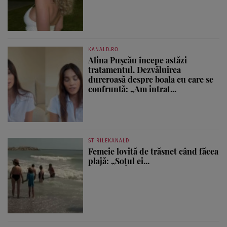
KANALD.RO
Alina Pușcău începe astăzi
tratamentul. Dezvăluirea
dureroasă despre boala cu care se
confruntă: „Am intrat...
STIRILEKANALD
Femeie lovită de trăsnet când făcea
plajă: „Soțul ei...