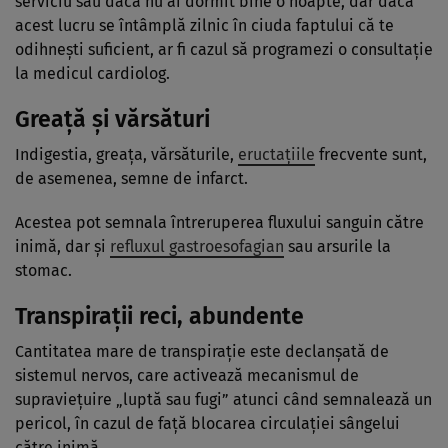
serviciu sau dacă nu ai dormit bine o noapte, dar dacă
acest lucru se întâmplă zilnic în ciuda faptului că te
odihnești suficient, ar fi cazul să programezi o consultație
la medicul cardiolog.
Greață și vărsături
Indigestia, greața, vărsăturile,
eructațiile
frecvente sunt,
de asemenea, semne de infarct.
Acestea pot semnala întreruperea fluxului sanguin către
inimă, dar și
refluxul gastroesofagian
sau arsurile la
stomac.
Transpirații reci, abundente
Cantitatea mare de transpirație este declanșată de
sistemul nervos, care activează mecanismul de
supraviețuire „luptă sau fugi” atunci când semnalează un
pericol, în cazul de față blocarea circulației sângelui
către inimă.