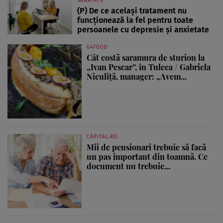
SĂNĂTATE
(P) De ce același tratament nu
funcționează la fel pentru toate
persoanele cu depresie și anxietate
G4FOOD
Cât costă saramura de sturion la
„Ivan Pescar”, în Tulcea / Gabriela
Niculiță, manager: „Avem...
CAPITAL.RO
Mii de pensionari trebuie să facă
un pas important din toamnă. Ce
document nu trebuie...