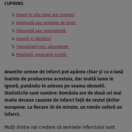
CUPRINS
Dureri în alte zone ale corpului
Amețeală sau senzație de leșin
Oboseală sau somnolență
Greață și vărsături
Transpirații reci, abundente
Palpitații, respirație scurtă
Anumite semne de infarct pot apărea chiar și cu o lună
înainte de producerea acestuia, dar multă lume le
ignoră, punându-le adesea pe seama oboselii.
Statisticile sunt sumbre: România are de două ori mai
multe decese cauzate de infarct față de restul țărilor
europene. La fiecare 30 de minute, un român suferă un
infarct.
Mulți dintre noi credem că semnele infarctului sunt