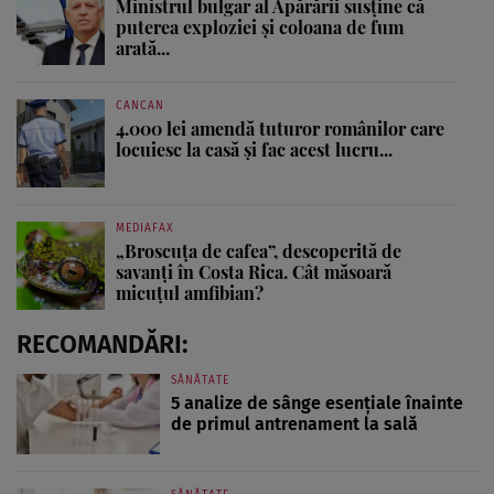
Ministrul bulgar al Apărării susține că
puterea exploziei și coloana de fum
arată...
CANCAN
4.000 lei amendă tuturor românilor care
locuiesc la casă și fac acest lucru...
MEDIAFAX
„Broscuța de cafea”, descoperită de
savanți în Costa Rica. Cât măsoară
micuțul amfibian?
RECOMANDĂRI:
SĂNĂTATE
5 analize de sânge esențiale înainte
de primul antrenament la sală