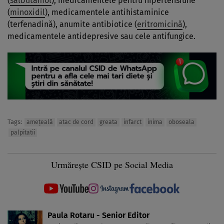
(
salbutamol
), medicamentele pentru hipertensiune
(
minoxidil
), medicamentele antihistaminice
(terfenadină), anumite antibiotice (
eritromicină
),
medicamentele antidepresive sau cele antifungice.
Tags:
ameţeală
atac de cord
greata
infarct
inima
oboseala
palpitatii
Urmărește CSID pe Social Media
Paula Rotaru - Senior Editor