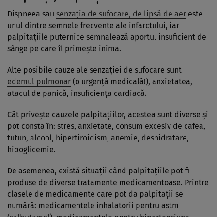
Dispneea sau
senzația de sufocare, de lipsă de aer
este
unul dintre semnele frecvente ale infarctului, iar
palpitațiile puternice semnalează aportul insuficient de
sânge pe care îl primește inima.
Alte posibile cauze ale senzației de sufocare sunt
edemul pulmonar
(o urgență medicală!), anxietatea,
atacul de panică, insuficiența cardiacă.
Cât privește cauzele palpitațiilor, acestea sunt diverse și
pot consta în: stres, anxietate, consum excesiv de cafea,
tutun, alcool, hipertiroidism, anemie, deshidratare,
hipoglicemie.
De asemenea, există situații când palpitațiile pot fi
produse de diverse tratamente medicamentoase. Printre
clasele de medicamente care pot da palpitații se
numără: medicamentele inhalatorii pentru astm