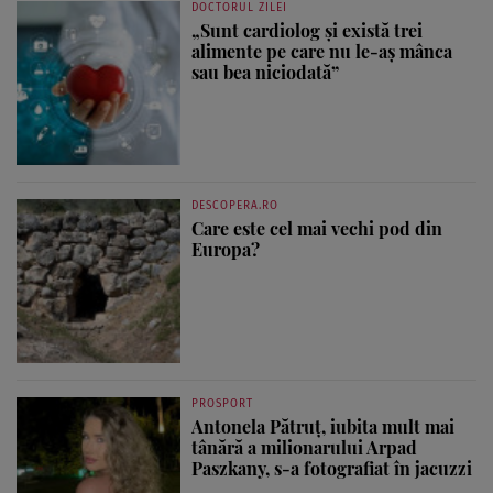
DOCTORUL ZILEI
„Sunt cardiolog și există trei
alimente pe care nu le-aș mânca
sau bea niciodată”
DESCOPERA.RO
Care este cel mai vechi pod din
Europa?
PROSPORT
Antonela Pătruț, iubita mult mai
tânără a milionarului Arpad
Paszkany, s-a fotografiat în jacuzzi