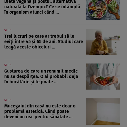
Dieta vegană și postul, alternativa
naturală la Ozempic? Ce se întâmplă
în organism atunci când ...
ȘTIRI
Trei lucruri pe care ar trebui să le
eviți între 45 și 65 de ani. Studiul care
leagă aceste obiceiuri ...
ȘTIRI
Gustarea de care un renumit medic
nu se despărțea. O ai probabil deja
în bucătărie și te poate ...
ȘTIRI
Mucegaiul din casă nu este doar o
problemă estetică. Când poate
deveni un risc pentru sănătate ...