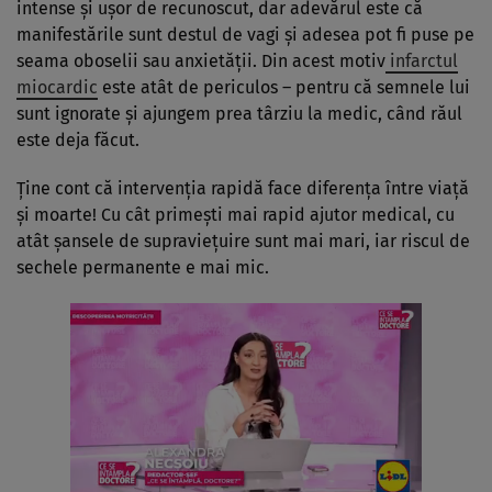
intense și ușor de recunoscut, dar adevărul este că
manifestările sunt destul de vagi și adesea pot fi puse pe
seama oboselii sau anxietății. Din acest motiv
infarctul
miocardic
este atât de periculos – pentru că semnele lui
sunt ignorate și ajungem prea târziu la medic, când răul
este deja făcut.
Ține cont că intervenția rapidă face diferența între viață
și moarte! Cu cât primești mai rapid ajutor medical, cu
atât șansele de supraviețuire sunt mai mari, iar riscul de
sechele permanente e mai mic.