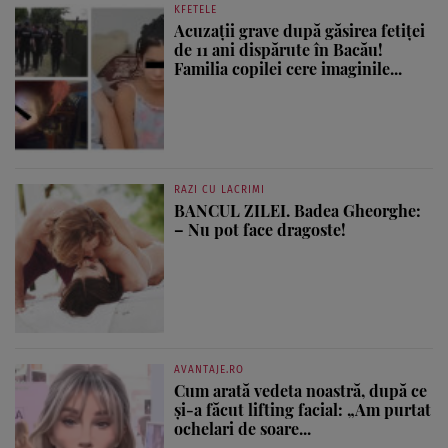
KFETELE
Acuzații grave după găsirea fetiței
de 11 ani dispărute în Bacău!
Familia copilei cere imaginile...
RAZI CU LACRIMI
BANCUL ZILEI. Badea Gheorghe:
– Nu pot face dragoste!
AVANTAJE.RO
Cum arată vedeta noastră, după ce
și-a făcut lifting facial: „Am purtat
ochelari de soare...