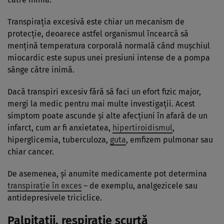
Transpirația excesivă este chiar un mecanism de
protecție, deoarece astfel organismul încearcă să
mențină temperatura corporală normală când mușchiul
miocardic este supus unei presiuni intense de a pompa
sânge către inimă.
Dacă transpiri excesiv fără să faci un efort fizic major,
mergi la medic pentru mai multe investigații. Acest
simptom poate ascunde și alte afecțiuni în afară de un
infarct, cum ar fi anxietatea,
hipertiroidismul
,
hiperglicemia, tuberculoza,
guta
, emfizem pulmonar sau
chiar cancer.
De asemenea, și anumite medicamente pot determina
transpirație în exces
– de exemplu, analgezicele sau
antidepresivele triciclice.
Palpitații, respirație scurtă