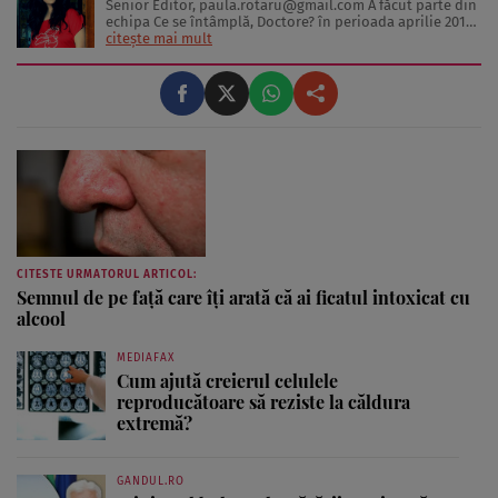
Senior Editor,
paula.rotaru@gmail.com
A făcut parte din
echipa Ce se întâmplă, Doctore? în perioada aprilie 2013-
decembrie 2023. Articolele sale cuprind informații despre
citește mai mult
diverse afecțiuni, alimentația echilibrată, îngrijirea pielii
și sănătatea emoțională. Colaborări: Viața ...
CITESTE URMATORUL ARTICOL:
Semnul de pe față care îți arată că ai ficatul intoxicat cu
alcool
MEDIAFAX
Cum ajută creierul celulele
reproducătoare să reziste la căldura
extremă?
GANDUL.RO