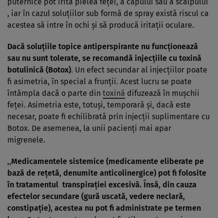
puternice pot irita pielea feţei, a capului sau a scalpului
, iar în cazul soluţiilor sub formă de spray există riscul ca
acestea să intre în ochi şi să producă iritaţii oculare.
Dacă soluţiile topice antiperspirante nu funcţionează
sau nu sunt tolerate, se recomandă injecţiile cu toxină
botulinică (Botox)
. Un efect secundar al injecţiilor poate
fi asimetria, în special a frunţii. Acest lucru se poate
întâmpla dacă o parte din
toxină
difuzează în muşchii
feţei. Asimetria este, totuşi, temporară şi, dacă este
necesar, poate fi echilibrată prin injecţii suplimentare cu
Botox. De asemenea, la unii pacienţi mai apar
migrenele.
,,
Medicamentele sistemice (medicamente eliberate pe
bază de reţetă, denumite anticolinergice) pot fi folosite
în tratamentul transpiraţiei excesivă. Însă, din cauza
efectelor secundare (gură uscată, vedere neclară,
constipaţie), acestea nu pot fi administrate pe termen