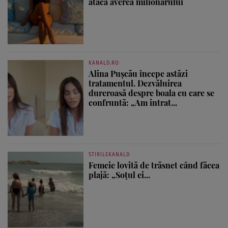
atacă averea milionarului
KANALD.RO
Alina Pușcău începe astăzi
tratamentul. Dezvăluirea
dureroasă despre boala cu care se
confruntă: „Am intrat...
STIRILEKANALD
Femeie lovită de trăsnet când făcea
plajă: „Soțul ei...