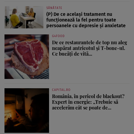
SĂNĂTATE
(P) De ce același tratament nu
funcționează la fel pentru toate
persoanele cu depresie și anxietate
G4FOOD
De ce restaurantele de top nu aleg
neapărat antricotul și T-bone-ul.
Ce bucăți de vită...
CAPITAL.RO
România, în pericol de blackout?
Expert în energie: „Trebuie să
accelerăm cât se poate de...