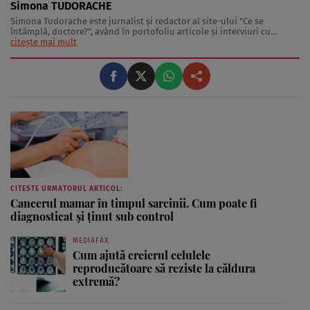
Simona TUDORACHE
Simona Tudorache este jurnalist şi redactor al site-ului "Ce se
întâmplă, doctore?", având în portofoliu articole şi interviuri cu
medici, nutriţionişti şi specialişti în activitate fizică. De asemenea,
citește mai mult
Simona Tudorache este preocupată şi de zona de lifestyle sănătos,
intervievând vedete ...
CITESTE URMATORUL ARTICOL:
Cancerul mamar în timpul sarcinii. Cum poate fi
diagnosticat şi ţinut sub control
MEDIAFAX
Cum ajută creierul celulele
reproducătoare să reziste la căldura
extremă?