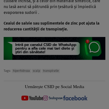
culoare închisă, şi a celor din materiale sintetice, care
nu lasă aerul să pătrundă prin ţesătură şi împiedică
evaporarea sudorii .
Ceaiul de salvie sau suplimentele de zinc pot ajuta la
reducerea cantităţii de transpiraţie.
Tags:
hiperhidroza
scalp
transpiratie
Urmărește CSID pe Social Media