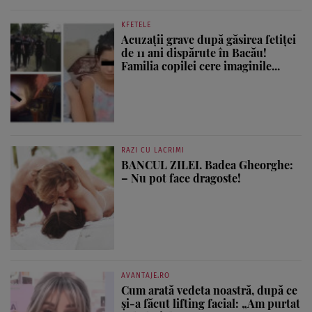
KFETELE
Acuzații grave după găsirea fetiței
de 11 ani dispărute în Bacău!
Familia copilei cere imaginile...
RAZI CU LACRIMI
BANCUL ZILEI. Badea Gheorghe:
– Nu pot face dragoste!
AVANTAJE.RO
Cum arată vedeta noastră, după ce
și-a făcut lifting facial: „Am purtat