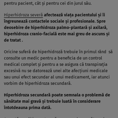
pentru pacient, cât şi pentru cei din jurul său.
Hiperhidroza severă
afectează viaţa pacientului şi îi
îngreunează contactele sociale şi profesionale. Spre
deosebire de hiperhidroza palmo-plantară şi axilară,
hiperhidroza cranio-facială este mai greu de ascuns şi
de tratat .
Oricine suferă de hiperhidroză trebuie în primul rând să
consulte un medic pentru a beneficia de un control
medical complet şi pentru a se asigura că transpiraţia
excesivă nu se datorează unei alte afecţiuni medicale
sau unui efect secundar al unui medicament, iar atunci
vorbim de hiperhidroza secundară.
Hiperhidroza secundară poate semnala o problemă de
sănătate mai gravă şi trebuie luată în considerare
întotdeauna prima dată.