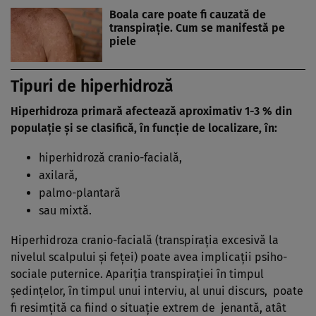
Boala care poate fi cauzată de
transpirație. Cum se manifestă pe
piele
Tipuri de hiperhidroză
Hiperhidroza primară
afectează aproximativ 1-3 % din
populaţie
şi
se clasifică, în funcţie de localizare, în:
hiperhidroză cranio-facială,
axilară,
palmo-plantară
sau mixtă.
Hiperhidroza cranio-facială (transpiraţia excesivă la
nivelul scalpului şi feţei) poate avea implicaţii psiho-
sociale puternice. Apariţia transpiraţiei în timpul
şedinţelor, în timpul unui interviu, al unui discurs, poate
fi resimţită ca fiind o situaţie extrem de jenantă, atât