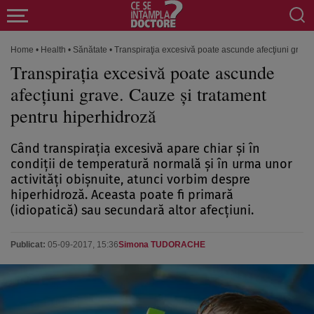
Home
•
Health
•
Sănătate
•
Transpiraţia excesivă poate ascunde afecţiuni grave
Transpiraţia excesivă poate ascunde
afecţiuni grave. Cauze şi tratament
pentru hiperhidroză
Când transpiraţia excesivă apare chiar şi în
condiţii de temperatură normală şi în urma unor
activităţi obişnuite, atunci vorbim despre
hiperhidroză. Aceasta poate fi primară
(idiopatică) sau secundară altor afecţiuni.
Publicat:
05-09-2017, 15:36
Simona TUDORACHE