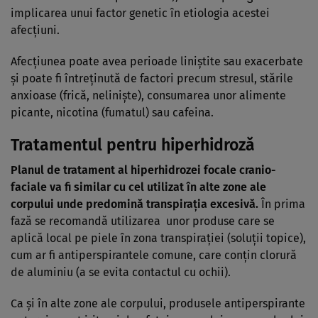
implicarea unui factor genetic în etiologia acestei
afecţiuni.
Afecţiunea poate avea perioade liniştite sau exacerbate
şi poate fi întreţinută de factori precum stresul, stările
anxioase (frică, nelinişte), consumarea unor alimente
picante, nicotina (fumatul) sau cafeina.
Tratamentul pentru hiperhidroză
Planul de tratament al hiperhidrozei focale cranio-
faciale va fi similar cu cel utilizat în alte zone ale
corpului unde predomină transpiraţia excesivă.
În prima
fază se recomandă utilizarea unor produse care se
aplică local pe piele în zona transpiraţiei (soluţii topice),
cum ar fi antiperspirantele comune, care conţin clorură
de aluminiu (a se evita contactul cu ochii).
Ca şi în alte zone ale corpului, produsele antiperspirante