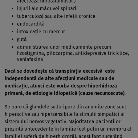
afectează hipotalamusul )
injurii ale măduvei spinarii
tuberculoză sau alte infeţii cronice
endocardită
intoxicaţie cu mercur
gută
administrarea unor medicamente precum
fizostigmina, pilocarpina, antidepresive triciclice,
venlafaxina
Dacă se dovedeşte că
transpiraţia excesivă
este
independentă de alte afecţiuni medicale sau de
medicaţie, atunci este vorba despre hiperhidroză
primară, de etiologie idiopatică (cauze necunoscute).
Se pare că glandele sudoripare din anumite zone sunt
hiperactive sau hipersensibile la stimulii simpatici ai
sistemului nervos vegetativ. Majoritatea pacienţilor
prezintă antecedente în familie (cel puţin un membru al
familiei suferă de hiperhidroză), acest fapt sugerând