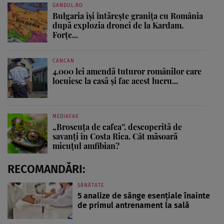
GANDUL.RO
Bulgaria își întărește granița cu România
după explozia dronei de la Kardam.
Forțe...
CANCAN
4.000 lei amendă tuturor românilor care
locuiesc la casă și fac acest lucru...
MEDIAFAX
„Broscuța de cafea”, descoperită de
savanți în Costa Rica. Cât măsoară
micuțul amfibian?
RECOMANDĂRI:
SĂNĂTATE
5 analize de sânge esențiale înainte
de primul antrenament la sală