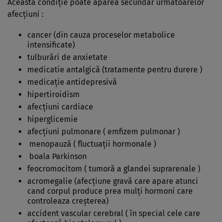
Această condiţie poate apărea secundar următoarelor
afecţiuni :
cancer (din cauza proceselor metabolice
intensificate)
tulburări de anxietate
medicatie antalgică (tratamente pentru durere )
medicaţie antidepresivă
hipertiroidism
afecţiuni cardiace
hiperglicemie
afecţiuni pulmonare ( emfizem pulmonar )
menopauză ( fluctuaţii hormonale )
boala Parkinson
feocromocitom ( tumoră a glandei suprarenale )
acromegalie (afecţiune gravă care apare atunci
cand corpul produce prea mulţi hormoni care
controleaza creşterea)
accident vascular cerebral ( în special cele care