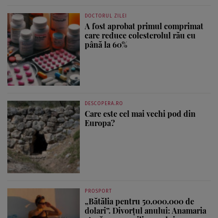
DOCTORUL ZILEI
A fost aprobat primul comprimat
care reduce colesterolul rău cu
până la 60%
DESCOPERA.RO
Care este cel mai vechi pod din
Europa?
PROSPORT
„Bătălia pentru 50.000.000 de
dolari”. Divorțul anului: Anamaria