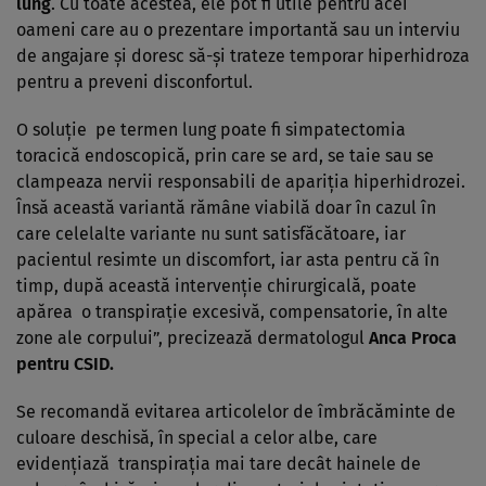
lung
. Cu toate acestea, ele pot fi utile pentru acei
oameni care au o prezentare importantă sau un interviu
de angajare şi doresc să-şi trateze temporar hiperhidroza
pentru a preveni disconfortul.
O soluţie pe termen lung poate fi simpatectomia
toracică endoscopică, prin care se ard, se taie sau se
clampeaza nervii responsabili de apariţia hiperhidrozei.
Însă această variantă rămâne viabilă doar în cazul în
care celelalte variante nu sunt satisfăcătoare, iar
pacientul resimte un discomfort, iar asta pentru că în
timp, după această intervenţie chirurgicală, poate
apărea o transpiraţie excesivă, compensatorie, în alte
zone ale corpului”, precizează dermatologul
Anca Proca
pentru CSID.
Se recomandă evitarea articolelor de îmbrăcăminte de
culoare deschisă, în special a celor albe, care
evidenţiază transpiraţia mai tare decât hainele de