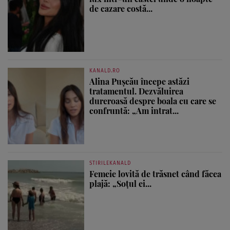
de cazare costă...
KANALD.RO
Alina Pușcău începe astăzi
tratamentul. Dezvăluirea
dureroasă despre boala cu care se
confruntă: „Am intrat...
STIRILEKANALD
Femeie lovită de trăsnet când făcea
plajă: „Soțul ei...