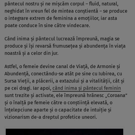
pântecul nostru și ne mișcăm corpul – fluid, natural,
neghidat în vreun fel de mintea conștientă – se produce
o integrare extrem de feminina a emoțiilor, iar asta
poate conduce în sine către vindecare.
Când inima și pântecul lucrează împreună, magia se
produce și își revarsă frumusețea și abundența în viața
noastră și a celor din jur.
Astfel, o femeie devine canal de Viață, de Armonie și
Abundență, conectându-se atât pe sine cu Iubirea, cu
Sursa Vieții, a plăcerii, a extazului și a vitalității, cât și
pe cei dragi. Iar apoi,
când inima și pântecul feminin
sunt trezite și activate, ele împreună hrănesc „Coroana”
și o înalță pe femeie către o conștiință elevată, o
înțelepciune aparte și o capacitate de intuiție și
vizionarism de-a dreptul profetice uneori.