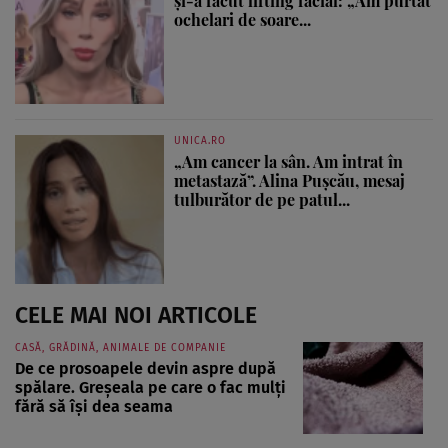
și-a făcut lifting facial: „Am purtat
ochelari de soare...
UNICA.RO
„Am cancer la sân. Am intrat în
metastază”. Alina Pușcău, mesaj
tulburător de pe patul...
CELE MAI NOI ARTICOLE
CASĂ, GRĂDINĂ, ANIMALE DE COMPANIE
De ce prosoapele devin aspre după
spălare. Greșeala pe care o fac mulți
fără să își dea seama