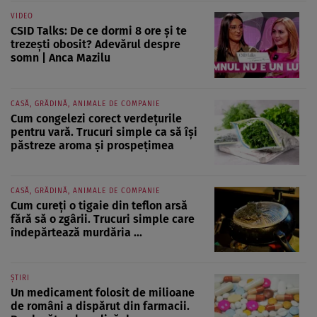
VIDEO
CSID Talks: De ce dormi 8 ore și te
trezești obosit? Adevărul despre
somn | Anca Mazilu
CASĂ, GRĂDINĂ, ANIMALE DE COMPANIE
Cum congelezi corect verdețurile
pentru vară. Trucuri simple ca să își
păstreze aroma și prospețimea
CASĂ, GRĂDINĂ, ANIMALE DE COMPANIE
Cum cureți o tigaie din teflon arsă
fără să o zgârii. Trucuri simple care
îndepărtează murdăria ...
ȘTIRI
Un medicament folosit de milioane
de români a dispărut din farmacii.