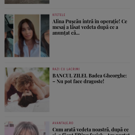
KFETELE
Alina Pușcău intră în operație! Ce
mesaj a lăsat vedeta după ce a
anunțat că...
RAZI CU LACRIMI
BANCUL ZILEI. Badea Gheorghe:
– Nu pot face dragoste!
AVANTAJE.RO
Cum arată vedeta noastră, după ce