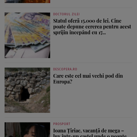
DOCTORUL ZILEI
Statul oferă 15.000 de lei. Cine
poate depune cererea pentru acest
sprijin începând cu 17...
DESCOPERA.RO
Care este cel mai vechi pod din
Europa?
PROSPORT
Ioana Țiriac, vacanță de mega –
lux într-un castel unde o noapte