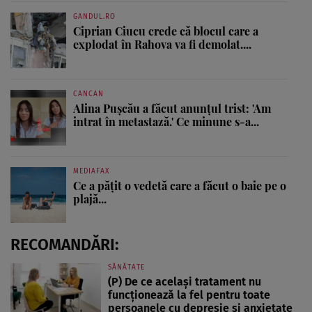
GANDUL.RO
Ciprian Ciucu crede că blocul care a
explodat în Rahova va fi demolat....
CANCAN
Alina Pușcău a făcut anunțul trist: 'Am
intrat în metastază.' Ce minune s-a...
MEDIAFAX
Ce a pățit o vedetă care a făcut o baie pe o
plajă...
RECOMANDĂRI:
SĂNĂTATE
(P) De ce același tratament nu
funcționează la fel pentru toate
persoanele cu depresie și anxietate