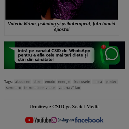
Valeria Vîrlan, psiholog și psihoterapeut, foto Ioanid
Apostol
Tags:
abdomen
dans
emotii
energie
frumusete
inima
pantec
seminarii
terminatii nervoase
valeria vîrlan
Urmărește CSID pe Social Media