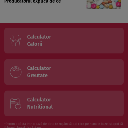
Producătorul explică de ce
Calculator
Calorii
Calculator
Greutate
Calculator
Nutritional
*Pentru a căuta intr-o bază de date te rugăm să dai click pe numele bazei și apoi să
folosesti boxul de căutare