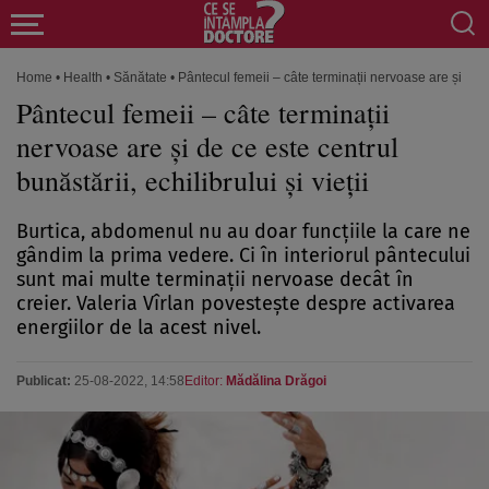
Home
•
Health
•
Sănătate
•
Pântecul femeii – câte terminații nervoase are și de ce 
Pântecul femeii – câte terminații
nervoase are și de ce este centrul
bunăstării, echilibrului și vieții
Burtica, abdomenul nu au doar funcțiile la care ne
gândim la prima vedere. Ci în interiorul pântecului
sunt mai multe terminații nervoase decât în
creier. Valeria Vîrlan povestește despre activarea
energiilor de la acest nivel.
Publicat:
25-08-2022, 14:58
Editor:
Mădălina Drăgoi