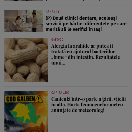
SĂNĂTATE
(P) Două clinici dentare, aceleași
servicii pe hârtie: diferențele pe care
merită să le verifici în Iași
G4FOOD
Alergia la arahide ar putea fi
tratată cu ajutorul bacteriilor
„bune” din intestin. Rezultatele
unui...
CAPITAL.RO
Caniculă într-o parte a țării, vijelii
în alta. Harta fenomenelor meteo
anunțate de meteorologi