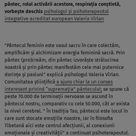
pântec, rolul activării acestora, respirația conștietă,
vorbește deschis
psihologul și psihoterapeutul
integrative acreditat european Valeria Vîrlan
”Pântecul feminin este vasul sacru în care colectăm,
amplificăm și alchimizam energia feminină sacră. Prin
pântec (pro)creăm, din pântec izvorăște strălucirea
noastră și prin pântec manifestăm cele mai puternice
dorințe și pasiuni” explică psihologul Valeria Vîrlan.
Comunitatea științifică
a ajuns chiar la un conses
interesant privind “supremația” pântecului;
se spune că
peste 70.000 de terminații nervoase se ascund în
pântecul nostru, comparativ cu cele 50.000, cât ar exista
la nivel cerebral. ” În tradiția Tao, pântecul este locul în
care sunt stocate emoțiile noastre, iar în filosofia
Tibetană aici este centrul afecțiunii, al conexiunii
emoționale și creativității” a continuat psihoterapeutul.