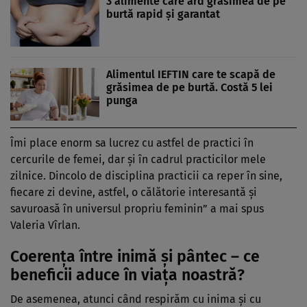
3 alimente care ard grăsimea de pe
burtă rapid și garantat
Alimentul IEFTIN care te scapă de
grăsimea de pe burtă. Costă 5 lei
punga
Îmi place enorm sa lucrez cu astfel de practici în
cercurile de femei, dar și în cadrul practicilor mele
zilnice. Dincolo de disciplina practicii ca reper în sine,
fiecare zi devine, astfel, o călătorie interesantă și
savuroasă în universul propriu feminin” a mai spus
Valeria Vîrlan.
Coerența între inimă și pântec – ce
beneficii aduce în viața noastră?
De asemenea, atunci când respirăm cu inima și cu