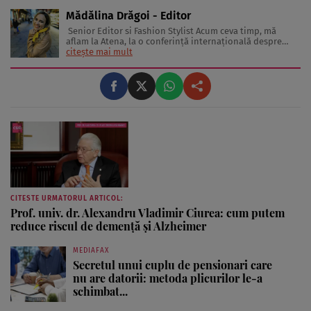
Mădălina Drăgoi - Editor
Senior Editor si Fashion Stylist Acum ceva timp, mă
aflam la Atena, la o conferinţă internaţională despre
frumuseţe şi industria de profil. În sală erau jurnaliste
citește mai mult
din toată Europa. Reprezentau în special presa glossy.
Multe dintre ele erau parcă scoase din paginile
revistelor pentru ...
CITESTE URMATORUL ARTICOL:
Prof. univ. dr. Alexandru Vladimir Ciurea: cum putem
reduce riscul de demență și Alzheimer
MEDIAFAX
Secretul unui cuplu de pensionari care
nu are datorii: metoda plicurilor le-a
schimbat...