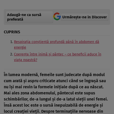
Adaugă-ne ca sursă
Urmărește-ne in Discover
preferată
CUPRINS
Respirația conștientă profundă până în abdomen dă
energie
Coerența între inimă și pântec – ce beneficii aduce în
viața noastră?
În lumea modernă, femeile sunt judecate după modul
cum arată și aspru criticate atunci când se îngrașă sau
nu își mai revin la formele inițiale după ce au născut.
Mai ales zona abdomenului, pântecul este supus
schimbărilor, de-a lungul și de-a latul vieții unei femei.
Însă acest loc este o sursă inepuizabilă de energie și
locul creației vieții. Despre terminațiile nervoase din