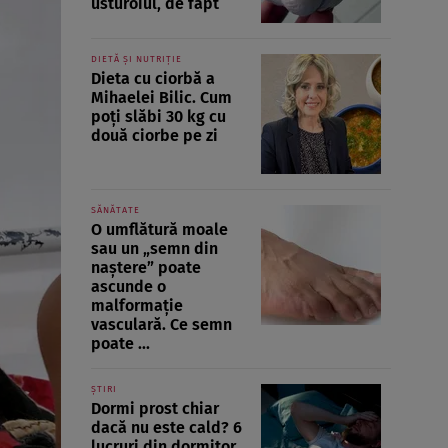
usturoiul, de fapt
DIETĂ ȘI NUTRIȚIE
Dieta cu ciorbă a
Mihaelei Bilic. Cum
poți slăbi 30 kg cu
două ciorbe pe zi
SĂNĂTATE
O umflătură moale
sau un „semn din
naștere” poate
ascunde o
malformație
vasculară. Ce semn
poate ...
ȘTIRI
Dormi prost chiar
dacă nu este cald? 6
lucruri din dormitor