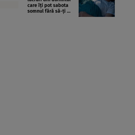
care îți pot sabota
somnul fără să-ți ...