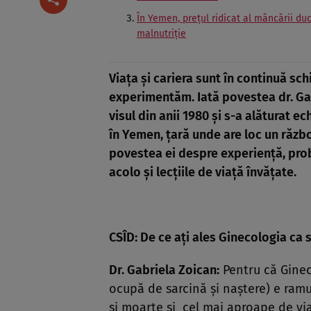
În Yemen, prețul ridicat al mâncării duc
malnutriție
Viața și cariera sunt în continuă s
experimentăm. Iată povestea dr. Ga
visul din anii 1980 și s-a alăturat e
în Yemen, țară unde are loc un război
povestea ei despre experiență, pro
acolo și lecțiile de viață învățate.
CSÎD: De ce ați ales Ginecologia ca 
Dr. Gabriela Zoican:
Pentru că Gineco
ocupă de sarcină și naștere) e ram
și moarte și cel mai aproape de via