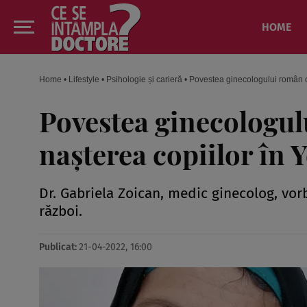
HOME
Home
•
Lifestyle
•
Psihologie și carieră
•
Povestea ginecologului român ca
Povestea ginecologulu
nașterea copiilor în
Dr. Gabriela Zoican, medic ginecolog, vor
război.
Publicat:
21-04-2022, 16:00