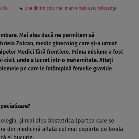
e la
Una dintre cele mai mari virtuți este toleranța
chimbare. Mai ales dacă ne permitem să
briela Zoican, medic ginecolog care și-a urmat
chipelor Medici fără frontiere. Prima misiune a fost
 civil, unde a lucrat într-o maternitate. Aflați
blemele pe care le întâmpină femeile gravide
specializare?
logia, și mai ales Obstetrica (partea care se
ura din medicină aflată cel mai departe de boală
ță și bucurie.