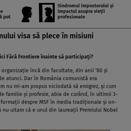
Sindromul impostorului și
de
impactul asupra vieții
ă pot
profesionale
lui visa să plece în misiuni
ci Fără Frontiere înainte să participați?
organizație încă din facultate, din anii ‘80 și
de atunci. Dar în România comunistă era
 Cum nu mi-am propus niciodată să emigrez, și cum
de familie și profesie, abia de curând, în ultimii 3-
formații despre MSF în media tradiționale și on-
ă nu uitam că e unul din laureații Premiului Nobel