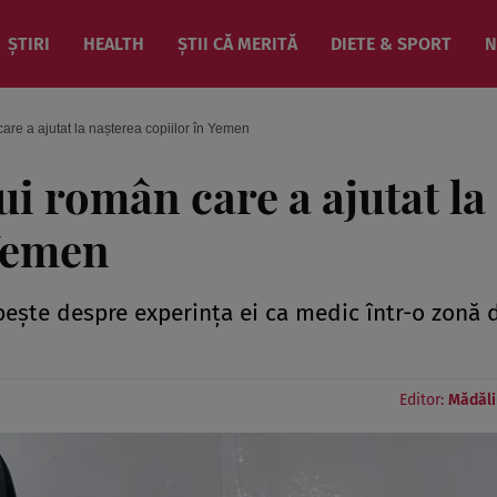
ȘTIRI
HEALTH
ȘTII CĂ MERITĂ
DIETE & SPORT
N
re a ajutat la nașterea copiilor în Yemen
i român care a ajutat la
 Yemen
bește despre experința ei ca medic într-o zonă 
Editor:
Mădăli