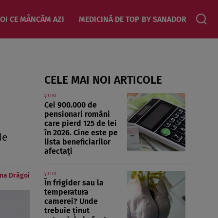
OI CE MÂNCĂM AZI
MEDICINĂ DE TOP BY SANADOR
CELE MAI NOI ARTICOLE
ȘTIRI
Cei 900.000 de
pensionari români
care pierd 125 de lei
în 2026. Cine este pe
de
lista beneficiarilor
afectați
ȘTIRI
na Drăgoi
În frigider sau la
temperatura
camerei? Unde
trebuie ținut