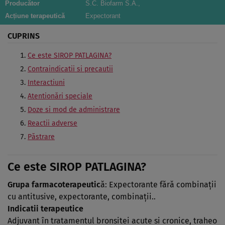
Producător
S.C. Biofarm S.A.,
Acțiune terapeutică
Expectorant
CUPRINS
Ce este SIROP PATLAGINA?
Contraindicatii si precautii
Interactiuni
Atentionări speciale
Doze si mod de administrare
Reactii adverse
Păstrare
Ce este SIROP PATLAGINA?
Grupa farmacoterapeutic
ă: Expectorante fără combinaţii
cu antitusive, expectorante, combinaţii..
Indicatii terapeutice
Adjuvant în tratamentul bronsitei acute si cronice, traheo