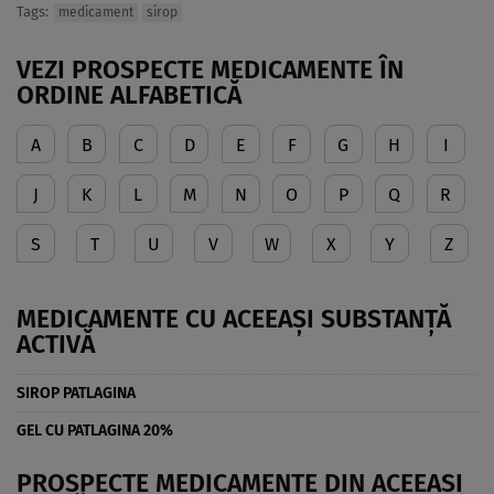
Tags:
medicament
sirop
VEZI PROSPECTE MEDICAMENTE ÎN
ORDINE ALFABETICĂ
A
B
C
D
E
F
G
H
I
J
K
L
M
N
O
P
Q
R
S
T
U
V
W
X
Y
Z
MEDICAMENTE CU ACEEAȘI SUBSTANȚĂ
ACTIVĂ
SIROP PATLAGINA
GEL CU PATLAGINA 20%
PROSPECTE MEDICAMENTE DIN ACEEAȘI