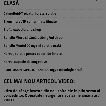
CLASĂ
Calmofluid-T, picaturi orale, solutie
Bronchipret TP, comprimate filmate
Bioflu expectorant, sirop
Benylin Miere si Lămâie 20mg/ml sirop
Benylin Mentol 20 mg/ml soluţie orală
Karvol, soluţie pentru vapori de inhalat
Karvol capsule decongestive
ROBITUSSIN EXPECTORANS 100 mg/5 ml soluţie orală
CEL MAI NOU ARTICOL VIDEO:
Criza de sânge lovește din nou spitalele în plin sezon al
concediilor. Operațiile neurgente riscă să fie amânate /
VIDEO