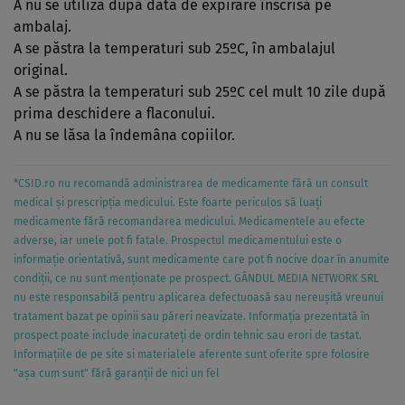
A nu se utiliza după data de expirare înscrisă pe
ambalaj.
A se păstra la temperaturi sub 25ºC, în ambalajul
original.
A se păstra la temperaturi sub 25ºC cel mult 10 zile după
prima deschidere a flaconului.
A nu se lăsa la îndemâna copiilor.
*CSID.ro nu recomandă administrarea de medicamente fără un consult
medical și prescripția medicului. Este foarte periculos să luați
medicamente fără recomandarea medicului. Medicamentele au efecte
adverse, iar unele pot fi fatale. Prospectul medicamentului este o
informație orientativă, sunt medicamente care pot fi nocive doar în anumite
condiții, ce nu sunt menționate pe prospect. GÂNDUL MEDIA NETWORK SRL
nu este responsabilă pentru aplicarea defectuoasă sau nereușită vreunui
tratament bazat pe opinii sau păreri neavizate. Informația prezentată în
prospect poate include inacurateți de ordin tehnic sau erori de tastat.
Informațiile de pe site si materialele aferente sunt oferite spre folosire
"așa cum sunt" fără garanții de nici un fel