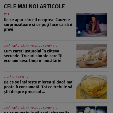
CELE MAI NOI ARTICOLE
ȘTIRI
De ce apar cârceii noaptea. Cauzele
surprinzătoare și ce poți face ca să îi
previi
CASĂ, GRĂDINĂ, ANIMALE DE COMPANIE
Cum cureți usturoiul în câteva
secunde. Trucuri simple care îți
economisesc timp în bucătărie
DIETĂ ȘI NUTRIȚIE
De ce se întărește mierea și dacă mai
poate fi consumată. Tot ce trebuie să
știi despre procesul ...
CASĂ, GRĂDINĂ, ANIMALE DE COMPANIE