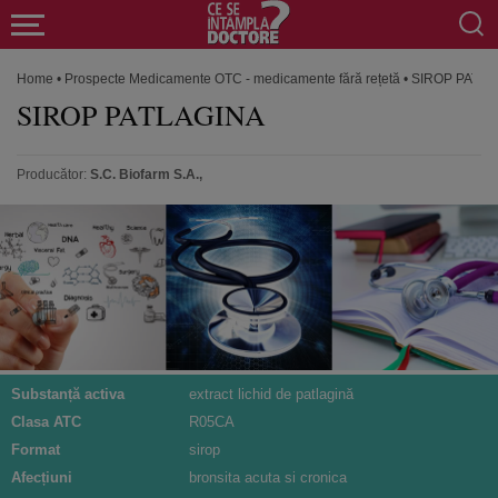
Home
•
Prospecte Medicamente OTC - medicamente fără rețetă
•
SIROP PATLA
SIROP PATLAGINA
Producător:
S.C. Biofarm S.A.,
Substanță activa
extract lichid de patlagină
Clasa ATC
R05CA
Format
sirop
Afecțiuni
bronsita acuta si cronica