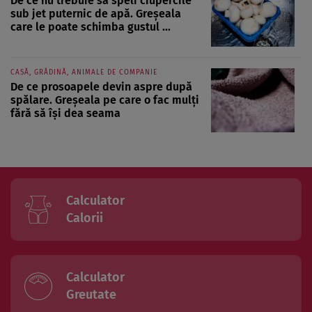
De ce nu trebuie să speli ciupercile
sub jet puternic de apă. Greșeala
care le poate schimba gustul ...
CASĂ, GRĂDINĂ, ANIMALE DE COMPANIE
De ce prosoapele devin aspre după
spălare. Greșeala pe care o fac mulți
fără să își dea seama
Calculator
Calorii
Calculator
Greutate