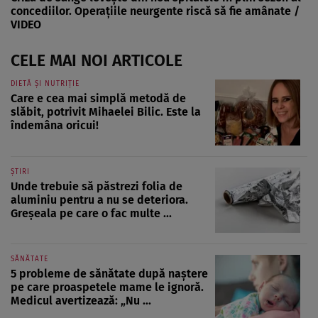
concediilor. Operațiile neurgente riscă să fie amânate /
VIDEO
CELE MAI NOI ARTICOLE
DIETĂ ȘI NUTRIȚIE
Care e cea mai simplă metodă de
slăbit, potrivit Mihaelei Bilic. Este la
îndemâna oricui!
ȘTIRI
Unde trebuie să păstrezi folia de
aluminiu pentru a nu se deteriora.
Greșeala pe care o fac multe ...
SĂNĂTATE
5 probleme de sănătate după naștere
pe care proaspetele mame le ignoră.
Medicul avertizează: „Nu ...