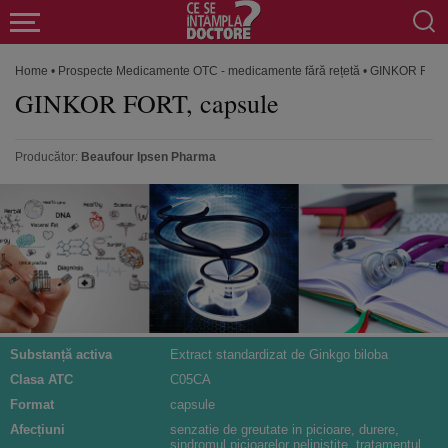
Home
•
Prospecte Medicamente OTC - medicamente fără rețetă
•
GINKOR FORT,
GINKOR FORT, capsule
Producător:
Beaufour Ipsen Pharma
Substanță activa
Extract standardizat de Ginkgo biloba
Clasa ATC
C05CA
Format
capsule
Afecțiuni
senzatie de greutate in picioare, durere,
sindromul picioarelor nelinistite, tratamentul