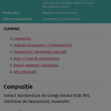
semnelor functionale legate de criza
hemoroidala acuta
Producător
Beaufour Ipsen Industrie
Acțiune terapeutică
vasoprotector, bioflavonoid
CUPRINS
Compoziţie
Indicaţii terapeutice/ Contraindicaţii
Interacţiuni/ Atenţionări speciale
Doze şi mod de administrare
Reacţii adverse/ Supradozaj
Alte informatii
Compoziţie
Extract standardizat de Ginkgo biloba (EGb 761),
clorhidrat de heptaminol, troxerutin