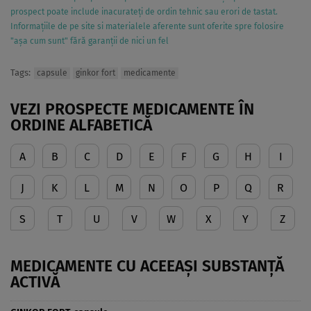
prospect poate include inacurateți de ordin tehnic sau erori de tastat.
Informațiile de pe site si materialele aferente sunt oferite spre folosire
"așa cum sunt" fără garanții de nici un fel
Tags:
capsule
ginkor fort
medicamente
VEZI PROSPECTE MEDICAMENTE ÎN
ORDINE ALFABETICĂ
A
B
C
D
E
F
G
H
I
J
K
L
M
N
O
P
Q
R
S
T
U
V
W
X
Y
Z
MEDICAMENTE CU ACEEAȘI SUBSTANȚĂ
ACTIVĂ