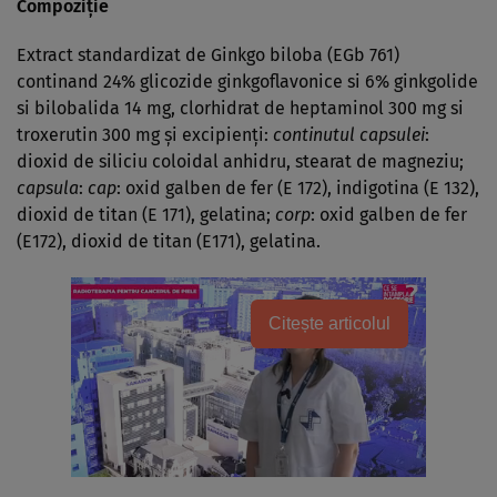
Compoziţie
Extract standardizat de Ginkgo biloba (EGb 761)
continand 24% glicozide ginkgoflavonice si 6% ginkgolide
si bilobalida 14 mg, clorhidrat de heptaminol 300 mg si
troxerutin 300 mg şi excipienţi:
continutul capsulei
:
dioxid de siliciu coloidal anhidru, stearat de magneziu;
capsula
:
cap
: oxid galben de fer (E 172), indigotina (E 132),
dioxid de titan (E 171), gelatina;
corp
: oxid galben de fer
(E172), dioxid de titan (E171), gelatina.
Citește articolul