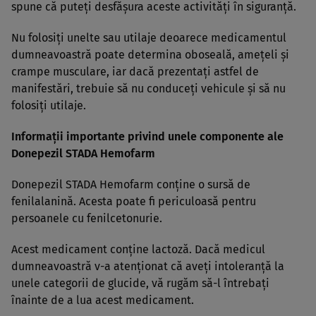
spune că puteţi desfăşura aceste activităţi în siguranţă.
Nu folosiţi unelte sau utilaje deoarece medicamentul
dumneavoastră poate determina oboseală, ameţeli şi
crampe musculare, iar dacă prezentaţi astfel de
manifestări, trebuie să nu conduceţi vehicule şi să nu
folosiţi utilaje.
Informaţii importante privind unele componente ale
Donepezil STADA Hemofarm
Donepezil STADA Hemofarm conţine o sursă de
fenilalanină. Acesta poate fi periculoasă pentru
persoanele cu fenilcetonurie.
Acest medicament conţine lactoză. Dacă medicul
dumneavoastră v-a atenţionat că aveţi intoleranţă la
unele categorii de glucide, vă rugăm să-l întrebaţi
înainte de a lua acest medicament.