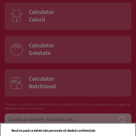
Calculator
Calorii
Calculator
Greutate
Calculator
Nutritional
*Pentru a căuta intr-o bază de date te rugăm să dai click pe numele bazei și apoi să
folosesti boxul de căutare
Nouă ne pasă ca datele tale personale să rămână confidențiale