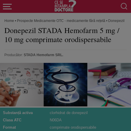
Home
•
Prospecte Medicamente OTC - medicamente fără rețetă
•
Donepezil ST
Donepezil STADA Hemofarm 5 mg /
10 mg comprimate orodispersabile
Producător:
STADA Hemofarm SRL.
Substanță activa
clorhidrat de donepezil
Clasa ATC
N06DA
Format
comprimate orodispersabile