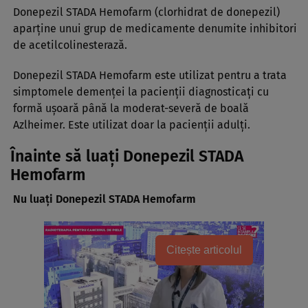
Donepezil STADA Hemofarm (clorhidrat de donepezil)
aparţine unui grup de medicamente denumite inhibitori
de acetilcolinesterază.
Donepezil STADA Hemofarm este utilizat pentru a trata
simptomele demenţei la pacienţii diagnosticaţi cu
formă uşoară până la moderat-severă de boală
Azlheimer. Este utilizat doar la pacienţii adulţi.
Înainte să luaţi Donepezil STADA
Hemofarm
Nu luaţi Donepezil STADA Hemofarm
Citește articolul