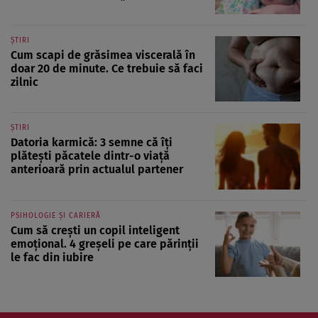
ȘTIRI
Cum scapi de grăsimea viscerală în
doar 20 de minute. Ce trebuie să faci
zilnic
ȘTIRI
Datoria karmică: 3 semne că îți
plătești păcatele dintr-o viață
anterioară prin actualul partener
PSIHOLOGIE ȘI CARIERĂ
Cum să crești un copil inteligent
emoțional. 4 greșeli pe care părinții
le fac din iubire