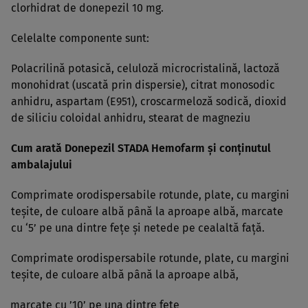
clorhidrat de donepezil 10 mg.
Celelalte componente sunt:
Polacrilină potasică, celuloză microcristalină, lactoză
monohidrat (uscată prin dispersie), citrat monosodic
anhidru, aspartam (E951), croscarmeloză sodică, dioxid
de siliciu coloidal anhidru, stearat de magneziu
Cum arată Donepezil STADA Hemofarm şi conţinutul
ambalajului
Comprimate orodispersabile rotunde, plate, cu margini
teşite, de culoare albă până la aproape albă, marcate
cu ‘5’ pe una dintre feţe şi netede pe cealaltă faţă.
Comprimate orodispersabile rotunde, plate, cu margini
teşite, de culoare albă până la aproape albă,
marcate cu ’10’ pe una dintre feţe