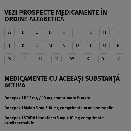
VEZI PROSPECTE MEDICAMENTE ÎN
ORDINE ALFABETICĂ
A
B
C
D
E
F
G
H
I
J
K
L
M
N
O
P
Q
R
S
T
U
V
W
X
Y
Z
MEDICAMENTE CU ACEEAȘI SUBSTANȚĂ
ACTIVĂ
Donepezil HF 5 mg / 10 mg comprimate filmate
Donepezil Mylan 5 mg / 10 mg comprimate orodispersabile
Donepezil STADA Hemofarm 5 mg / 10 mg comprimate
orodispersabile