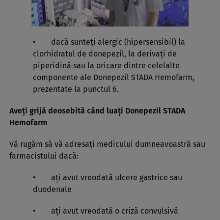
• dacă sunteţi alergic (hipersensibil) la
clorhidratul de donepezil, la derivaţi de
piperidină sau la oricare dintre celelalte
componente ale Donepezil STADA Hemofarm,
prezentate la punctul 6.
Aveţi grijă deosebită când luaţi Donepezil STADA
Hemofarm
Vă rugăm să vă adresaţi medicului dumneavoastră sau
farmacistului dacă:
• aţi avut vreodată ulcere gastrice sau
duodenale
• aţi avut vreodată o criză convulsivă