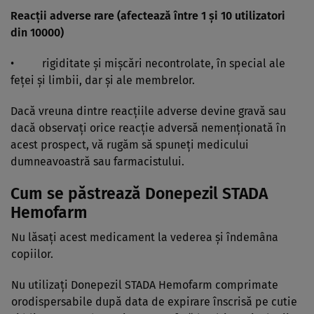
Reacţii adverse rare (afectează între 1 şi 10 utilizatori
din 10000)
• rigiditate şi mişcări necontrolate, în special ale
feţei şi limbii, dar şi ale membrelor.
Dacă vreuna dintre reacţiile adverse devine gravă sau
dacă observaţi orice reacţie adversă nemenţionată în
acest prospect, vă rugăm să spuneţi medicului
dumneavoastră sau farmacistului.
Cum se păstrează Donepezil STADA
Hemofarm
Nu lăsaţi acest medicament la vederea şi îndemâna
copiilor.
Nu utilizaţi Donepezil STADA Hemofarm comprimate
orodispersabile după data de expirare înscrisă pe cutie