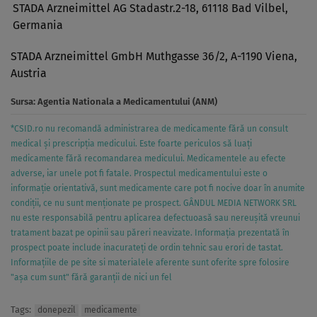
STADA Arzneimittel AG Stadastr.2-18, 61118 Bad Vilbel,
Germania
STADA Arzneimittel GmbH Muthgasse 36/2, A-1190 Viena,
Austria
Sursa:
Agentia Nationala a Medicamentului (ANM)
*CSID.ro nu recomandă administrarea de medicamente fără un consult
medical și prescripția medicului. Este foarte periculos să luați
medicamente fără recomandarea medicului. Medicamentele au efecte
adverse, iar unele pot fi fatale. Prospectul medicamentului este o
informație orientativă, sunt medicamente care pot fi nocive doar în anumite
condiții, ce nu sunt menționate pe prospect. GÂNDUL MEDIA NETWORK SRL
nu este responsabilă pentru aplicarea defectuoasă sau nereușită vreunui
tratament bazat pe opinii sau păreri neavizate. Informația prezentată în
prospect poate include inacurateți de ordin tehnic sau erori de tastat.
Informațiile de pe site si materialele aferente sunt oferite spre folosire
"așa cum sunt" fără garanții de nici un fel
Tags:
donepezil
medicamente