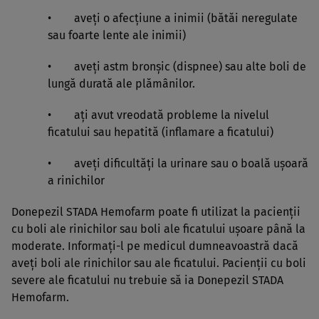
• aveţi o afecţiune a inimii (bătăi neregulate
sau foarte lente ale inimii)
• aveţi astm bronşic (dispnee) sau alte boli de
lungă durată ale plămânilor.
• aţi avut vreodată probleme la nivelul
ficatului sau hepatită (inflamare a ficatului)
• aveţi dificultăţi la urinare sau o boală uşoară
a rinichilor
Donepezil STADA Hemofarm poate fi utilizat la pacienţii
cu boli ale rinichilor sau boli ale ficatului uşoare până la
moderate. Informaţi-l pe medicul dumneavoastră dacă
aveţi boli ale rinichilor sau ale ficatului. Pacienţii cu boli
severe ale ficatului nu trebuie să ia Donepezil STADA
Hemofarm.