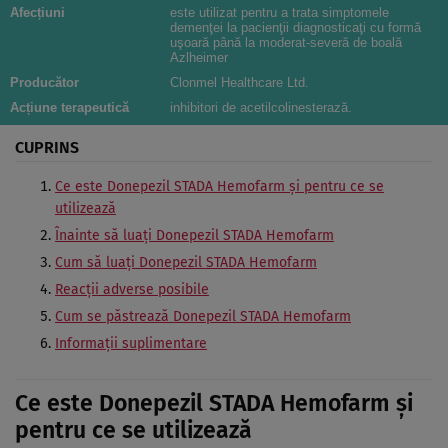
Afecțiuni
este utilizat pentru a trata simptomele
demenţei la pacienţii diagnosticaţi cu formă
uşoară până la moderat-severă de boală
Azlheimer
Producător
Clonmel Healthcare Ltd.
Acțiune terapeutică
inhibitori de acetilcolinesterază.
CUPRINS
Ce este Donepezil STADA Hemofarm şi pentru ce se
utilizează
Înainte să luaţi Donepezil STADA Hemofarm
Cum să luaţi Donepezil STADA Hemofarm
Reacţii adverse posibile
Cum se păstrează Donepezil STADA Hemofarm
Informaţii suplimentare
Ce este Donepezil STADA Hemofarm şi
pentru ce se utilizează