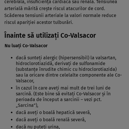
cerebrală, insuficienţă cardiacă sau renală. Tensiunea
arterială mărită creşte riscul atacurilor de cord.
Scăderea tensiunii arteriale la valori normale reduce
riscul apariţiei acestor tulburări.
Înainte să utilizaţi Co-Valsacor
Nu luaţi Co-Valsacor
dacă sunteţi alergic (hipersensibil) la valsartan,
hidroclorotiazidă, derivaţi de sulfonamide
(substanţe înrudite chimic cu hidroclorotiazida)
sau la oricare dintre celelalte componente ale Co-
Valsacor,
în cazul în care aveţi mai mult de trei luni de
sarcină. (Este bine să evitaţi Co-Valsacor şi în
perioada de început a sarcinii – vezi pct.
„Sarcina”),
dacă aveţi o boală hepatică severă,
dacă aveţi o boală renală severă,
dacă nu puteţi urina,