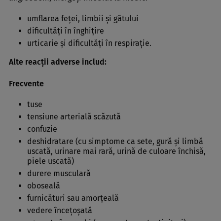
umflarea feţei, limbii şi gâtului
dificultăţi în înghiţire
urticarie şi dificultăţi în respiraţie.
Alte reacţii adverse includ:
Frecvente
tuse
tensiune arterială scăzută
confuzie
deshidratare (cu simptome ca sete, gură şi limbă
uscată, urinare mai rară, urină de culoare închisă,
piele uscată)
durere musculară
oboseală
furnicături sau amorţeală
vedere înceţoşată