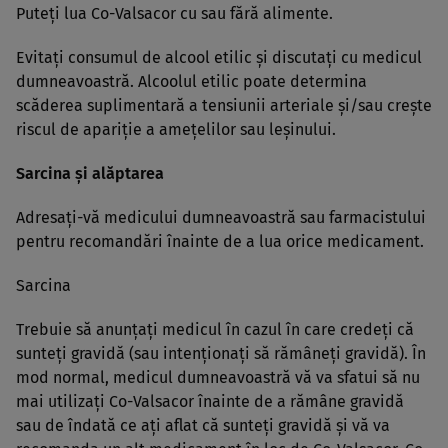
Puteţi lua Co-Valsacor cu sau fără alimente.
Evitaţi consumul de alcool etilic şi discutaţi cu medicul
dumneavoastră. Alcoolul etilic poate determina
scăderea suplimentară a tensiunii arteriale şi/sau creşte
riscul de apariţie a ameţelilor sau leşinului.
Sarcina şi alăptarea
Adresaţi-vă medicului dumneavoastră sau farmacistului
pentru recomandări înainte de a lua orice medicament.
Sarcina
Trebuie să anunţaţi medicul în cazul în care credeţi că
sunteţi gravidă (sau intenţionaţi să rămâneţi gravidă). În
mod normal, medicul dumneavoastră vă va sfatui să nu
mai utilizaţi Co-Valsacor înainte de a rămâne gravidă
sau de îndată ce aţi aflat că sunteţi gravidă şi vă va