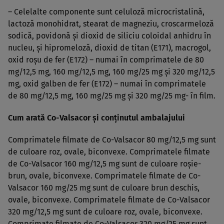
– Celelalte componente sunt celuloză microcristalină,
lactoză monohidrat, stearat de magneziu, croscarmeloză
sodică, povidonă şi dioxid de siliciu coloidal anhidru în
nucleu, şi hipromeloză, dioxid de titan (E171), macrogol,
oxid roşu de fer (E172) – numai în comprimatele de 80
mg/12,5 mg, 160 mg/12,5 mg, 160 mg/25 mg şi 320 mg/12,5
mg, oxid galben de fer (E172) – numai în comprimatele
de 80 mg/12,5 mg, 160 mg/25 mg şi 320 mg/25 mg- în film.
Cum arată Co-Valsacor şi conţinutul ambalajului
Comprimatele filmate de Co-Valsacor 80 mg/12,5 mg sunt
de culoare roz, ovale, biconvexe. Comprimatele filmate
de Co-Valsacor 160 mg/12,5 mg sunt de culoare roşie-
brun, ovale, biconvexe. Comprimatele filmate de Co-
Valsacor 160 mg/25 mg sunt de culoare brun deschis,
ovale, biconvexe. Comprimatele filmate de Co-Valsacor
320 mg/12,5 mg sunt de culoare roz, ovale, biconvexe.
Comprimate filmate de Co-Valsacor 320 mg/25 mg sunt