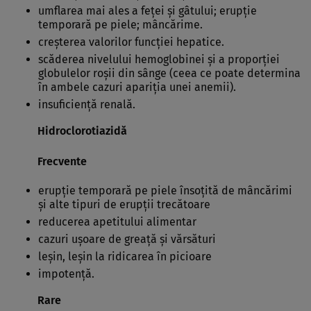
umflarea mai ales a feţei şi gâtului; erupţie
temporară pe piele; mâncărime.
creşterea valorilor funcţiei hepatice.
scăderea nivelului hemoglobinei şi a proporţiei
globulelor roşii din sânge (ceea ce poate determina
în ambele cazuri apariţia unei anemii).
insuficienţă renală.
Hidroclorotiazidă
Frecvente
erupţie temporară pe piele însoţită de mâncărimi
şi alte tipuri de erupţii trecătoare
reducerea apetitului alimentar
cazuri uşoare de greaţă şi vărsături
leşin, leşin la ridicarea în picioare
impotenţă.
Rare