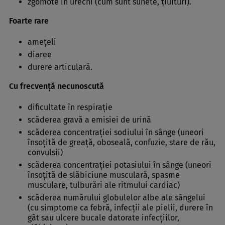
zgomote în urechi (cum sunt sunete, ţiuituri).
Foarte rare
ameţeli
diaree
durere articulară.
Cu frecvenţă necunoscută
dificultate în respiraţie
scăderea gravă a emisiei de urină
scăderea concentraţiei sodiului în sânge (uneori
însoţită de greaţă, oboseală, confuzie, stare de rău,
convulsii)
scăderea concentraţiei potasiului în sânge (uneori
însoţită de slăbiciune musculară, spasme
musculare, tulburări ale ritmului cardiac)
scăderea numărului globulelor albe ale sângelui
(cu simptome ca febră, infecţii ale pielii, durere în
gât sau ulcere bucale datorate infecţiilor,