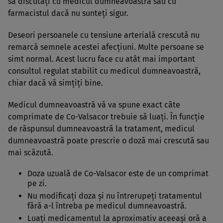
să discutaţi cu medicul dumneavoastră sau cu
farmacistul dacă nu sunteţi sigur.
Deseori persoanele cu tensiune arterială crescută nu
remarcă semnele acestei afecţiuni. Multe persoane se
simt normal. Acest lucru face cu atât mai important
consultul regulat stabilit cu medicul dumneavoastră,
chiar dacă vă simţiţi bine.
Medicul dumneavoastră vă va spune exact câte
comprimate de Co-Valsacor trebuie să luaţi. În funcţie
de răspunsul dumneavoastră la tratament, medicul
dumneavoastră poate prescrie o doză mai crescută sau
mai scăzută.
Doza uzuală de Co-Valsacor este de un comprimat
pe zi.
Nu modificaţi doza şi nu întrerupeţi tratamentul
fără a-l întreba pe medicul dumneavoastră.
Luaţi medicamentul la aproximativ aceeaşi oră a