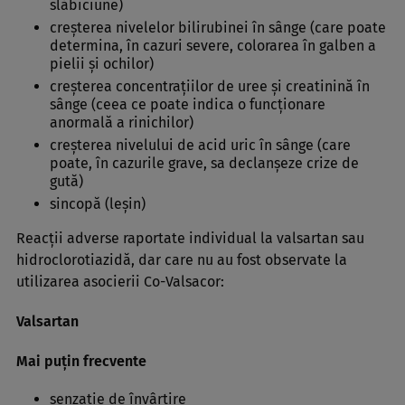
slăbiciune)
creşterea nivelelor bilirubinei în sânge (care poate
determina, în cazuri severe, colorarea în galben a
pielii şi ochilor)
creşterea concentraţiilor de uree şi creatinină în
sânge (ceea ce poate indica o funcţionare
anormală a rinichilor)
creşterea nivelului de acid uric în sânge (care
poate, în cazurile grave, sa declanşeze crize de
gută)
sincopă (leşin)
Reacţii adverse raportate individual la valsartan sau
hidroclorotiazidă, dar care nu au fost observate la
utilizarea asocierii Co-Valsacor:
Valsartan
Mai puţin frecvente
senzaţie de învârtire