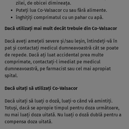
zilei, de obicei dimineaţa.
Puteţi lua Co-Valsacor cu sau fără alimente.
înghiţiţi comprimatul cu un pahar cu apă.
Dacă utilizaţi mai mult decât trebuie din Co-Valsacor
Dacă aveţi ameţeli severe şi/sau leşin, întindeţi-vă în
pat şi contactaţi medicul dumneavoastră cât se poate
de repede. Dacă aţi luat accidental prea multe
comprimate, contactaţi-l imediat pe medicul
dumneavoastră, pe farmacist sau cel mai apropiat
spital.
Dacă uitaţi să utilizaţi Co-Valsacor
Dacă uitaţi să luaţi o doză, luaţi-o când vă amintiţi.
Totuşi, dacă se apropie timpul pentru doza următoare,
nu mai luaţi doza uitată. Nu luaţi o doză dublă pentru a
compensa doza uitată.