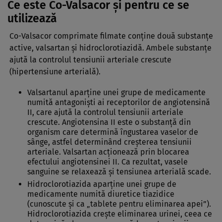
Ce este Co-Valsacor şi pentru ce se
utilizează
Co-Valsacor comprimate filmate conţine două substanţe
active, valsartan şi hidroclorotiazidă. Ambele substanţe
ajută la controlul tensiunii arteriale crescute
(hipertensiune arterială).
Valsartanul aparţine unei grupe de medicamente
numită antagonişti ai receptorilor de angiotensină
II, care ajută la controlul tensiunii arteriale
crescute. Angiotensina II este o substanţă din
organism care determină îngustarea vaselor de
sânge, astfel determinând creşterea tensiunii
arteriale. Valsartan acţionează prin blocarea
efectului angiotensinei II. Ca rezultat, vasele
sanguine se relaxează şi tensiunea arterială scade.
Hidroclorotiazida aparţine unei grupe de
medicamente numită diuretice tiazidice
(cunoscute şi ca „tablete pentru eliminarea apei”).
Hidroclorotiazida creşte eliminarea urinei, ceea ce