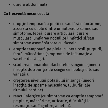
durere abdominală
Cu frecvenţă necunoscută
erupţie temporară a pielii cu sau fără mâncărime,
asociată cu unele dintre următoarele semne sau
simptome: febră, durere articulară, durere
musculară, umflarea nodulilor limfatici şi/sau
simptome asemănătoare cu răceala.
erupţie temporară pe piele, cu pete roşii-purpurii,
febră, mâncărime (simptome de inflamaţie a
vaselor de sânge).
scăderea numărului plachetelor sanguine (uneori
însoţită de apariţia de sângerări neobişnuite sau
vânătăi).
creşterea nivelului potasiului în sânge (uneori
însoţită de spasme musculare, tulburări ale
ritmului cardiac).
reacţii alergice (cu simptome ca erupţie temporară
pe piele, mâncărime, urticarie, dificultăţi la
respiraţie sau înghiţire, ameţeli).