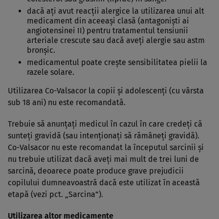
dacă aţi avut reacţii alergice la utilizarea unui alt
medicament din aceeaşi clasă (antagonişti ai
angiotensinei II) pentru tratamentul tensiunii
arteriale crescute sau dacă aveţi alergie sau astm
bronşic.
medicamentul poate creşte sensibilitatea pielii la
razele solare.
Utilizarea Co-Valsacor la copii şi adolescenţi (cu vârsta
sub 18 ani) nu este recomandată.
Trebuie să anunţaţi medicul în cazul în care credeţi că
sunteţi gravidă (sau intenţionaţi să rămâneţi gravidă).
Co-Valsacor nu este recomandat la începutul sarcinii şi
nu trebuie utilizat dacă aveţi mai mult de trei luni de
sarcină, deoarece poate produce grave prejudicii
copilului dumneavoastră dacă este utilizat în această
etapă (vezi pct. „Sarcina”).
Utilizarea altor medicamente