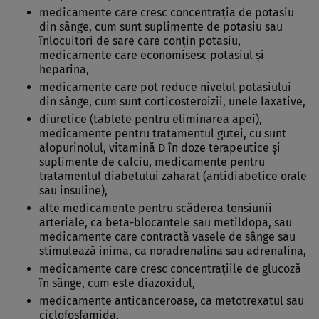
medicamente care cresc concentraţia de potasiu
din sânge, cum sunt suplimente de potasiu sau
înlocuitori de sare care conţin potasiu,
medicamente care economisesc potasiul şi
heparina,
medicamente care pot reduce nivelul potasiului
din sânge, cum sunt corticosteroizii, unele laxative,
diuretice (tablete pentru eliminarea apei),
medicamente pentru tratamentul gutei, cu sunt
alopurinolul, vitamină D în doze terapeutice şi
suplimente de calciu, medicamente pentru
tratamentul diabetului zaharat (antidiabetice orale
sau insuline),
alte medicamente pentru scăderea tensiunii
arteriale, ca beta-blocantele sau metildopa, sau
medicamente care contractă vasele de sânge sau
stimulează inima, ca noradrenalina sau adrenalina,
medicamente care cresc concentraţiile de glucoză
în sânge, cum este diazoxidul,
medicamente anticanceroase, ca metotrexatul sau
ciclofosfamida,