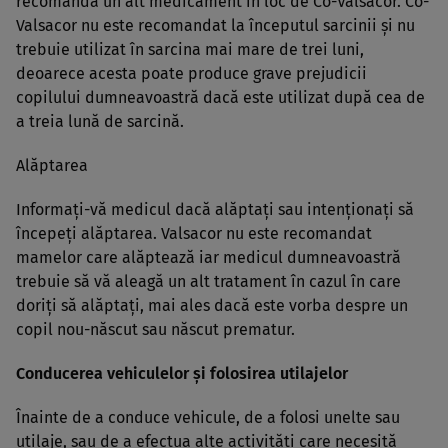
recomanda un alt medicament în loc de Co-Valsacor. Co-
Valsacor nu este recomandat la începutul sarcinii şi nu
trebuie utilizat în sarcina mai mare de trei luni,
deoarece acesta poate produce grave prejudicii
copilului dumneavoastră dacă este utilizat după cea de
a treia lună de sarcină.
Alăptarea
Informaţi-vă medicul dacă alăptaţi sau intenţionaţi să
începeţi alăptarea. Valsacor nu este recomandat
mamelor care alăptează iar medicul dumneavoastră
trebuie să vă aleagă un alt tratament în cazul în care
doriţi să alăptaţi, mai ales dacă este vorba despre un
copil nou-născut sau născut prematur.
Conducerea vehiculelor şi folosirea utilajelor
Înainte de a conduce vehicule, de a folosi unelte sau
utilaje, sau de a efectua alte activităţi care necesită