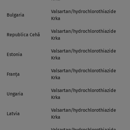
Valsartan/hydrochlorothiazide
Bulgaria
Krka
Valsartan/hydrochlorothiazide
Republica Cehă
Krka
Valsartan/hydrochlorothiazide
Estonia
Krka
Valsartan/hydrochlorothiazide
Franţa
Krka
Valsartan/hydrochlorothiazide
Ungaria
Krka
Valsartan/hydrochlorothiazide
Latvia
Krka
Valsartan/hydrochlorothiazide