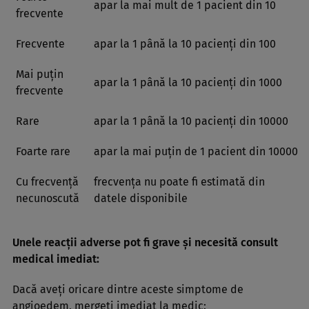
apar la mai mult de 1 pacient din 10
frecvente
Frecvente
apar la 1 până la 10 pacienţi din 100
Mai puţin
apar la 1 până la 10 pacienţi din 1000
frecvente
Rare
apar la 1 până la 10 pacienţi din 10000
Foarte rare
apar la mai puţin de 1 pacient din 10000
Cu frecvenţă
frecvenţa nu poate fi estimată din
necunoscută
datele disponibile
Unele reacţii adverse pot fi grave şi necesită consult
medical imediat:
Dacă aveţi oricare dintre aceste simptome de
angioedem, mergeţi imediat la medic: