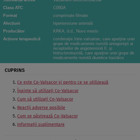
Clasa ATC
C09DA
Format
comprimate filmate
Afecțiuni
hipertensiune arterială
Producător
KRKA, d.d., Novo mesto
Acțiune terapeutică
combinaţie între valsartan, care aparţine unei
grupe de medicamente numită antagonişti ai
receptorilor de angiotensină II, şi
hidroclorotiazidă, care aparţine unei grupe de
medicamente numită diuretice tiazidice
CUPRINS
Ce este Co-Valsacor şi pentru ce se utilizează
Înainte să utilizaţi Co-Valsacor
Cum să utilizaţi Co-Valsacor
Reacţii adverse posibile
Cum se păstrează Co-Valsacor
Informaţii suplimentare