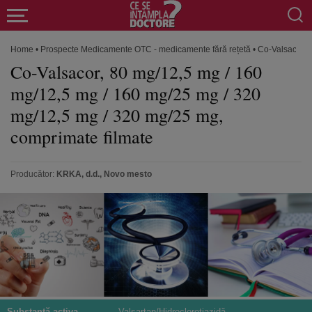
Home
•
Prospecte Medicamente OTC - medicamente fără rețetă
•
Co-Valsacor, 
Co-Valsacor, 80 mg/12,5 mg / 160
mg/12,5 mg / 160 mg/25 mg / 320
mg/12,5 mg / 320 mg/25 mg,
comprimate filmate
Producător:
KRKA, d.d., Novo mesto
Substanță activa
Valsartan/Hidroclorotiazidă