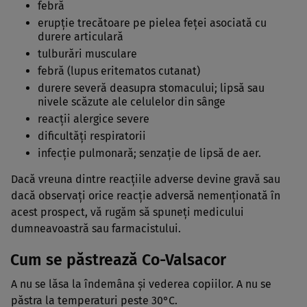
febră
erupţie trecătoare pe pielea feţei asociată cu
durere articulară
tulburări musculare
febră (lupus eritematos cutanat)
durere severă deasupra stomacului; lipsă sau
nivele scăzute ale celulelor din sânge
reacţii alergice severe
dificultăţi respiratorii
infecţie pulmonară; senzaţie de lipsă de aer.
Dacă vreuna dintre reacţiile adverse devine gravă sau
dacă observaţi orice reacţie adversă nemenţionată în
acest prospect, vă rugăm să spuneţi medicului
dumneavoastră sau farmacistului.
Cum se păstrează Co-Valsacor
A nu se lăsa la îndemâna şi vederea copiilor. A nu se
păstra la temperaturi peste 30°C.