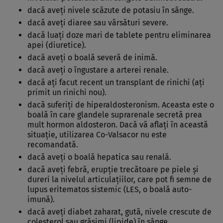
dacă aveţi nivele scăzute de potasiu în sânge.
dacă aveţi diaree sau vărsături severe.
dacă luaţi doze mari de tablete pentru eliminarea
apei (diuretice).
dacă aveţi o boală severă de inimă.
dacă aveţi o îngustare a arterei renale.
dacă aţi facut recent un transplant de rinichi (aţi
primit un rinichi nou).
dacă suferiţi de hiperaldosteronism. Aceasta este o
boală în care glandele suprarenale secretă prea
mult hormon aldosteron. Dacă vă aflaţi în această
situaţie, utilizarea Co-Valsacor nu este
recomandată.
dacă aveţi o boală hepatica sau renală.
dacă aveţi febră, erupţie trecătoare pe piele şi
dureri la nivelul articulaţiilor, care pot fi semne de
lupus eritematos sistemic (LES, o boală auto-
imună).
dacă aveţi diabet zaharat, gută, nivele crescute de
colesterol sau grăsimi (lipide) în sânge.