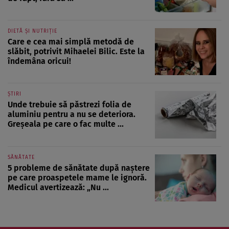
DIETĂ ȘI NUTRIȚIE
Care e cea mai simplă metodă de
slăbit, potrivit Mihaelei Bilic. Este la
îndemâna oricui!
ȘTIRI
Unde trebuie să păstrezi folia de
aluminiu pentru a nu se deteriora.
Greșeala pe care o fac multe ...
SĂNĂTATE
5 probleme de sănătate după naștere
pe care proaspetele mame le ignoră.
Medicul avertizează: „Nu ...