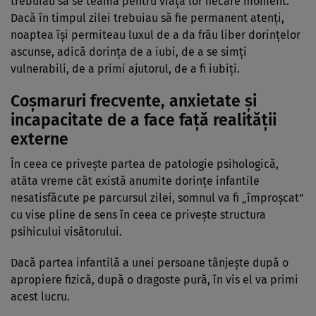
trebuiau să se teamă pentru viața lor fiecare moment.
Dacă în timpul zilei trebuiau să fie permanent atenți,
noaptea își permiteau luxul de a da frâu liber dorințelor
ascunse, adică dorința de a iubi, de a se simți
vulnerabili, de a primi ajutorul, de a fi iubiți.
Coșmaruri frecvente, anxietate și
incapacitate de a face față realității
externe
În ceea ce privește partea de patologie psihologică,
atâta vreme cât există anumite dorințe infantile
nesatisfăcute pe parcursul zilei, somnul va fi „împroșcat”
cu vise pline de sens în ceea ce privește structura
psihicului visătorului.
Dacă partea infantilă a unei persoane tânjește după o
apropiere fizică, după o dragoste pură, în vis el va primi
acest lucru.