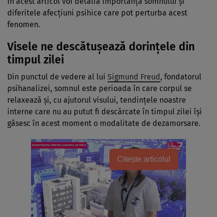
În acest articol voi detalia importanța somnului și
diferitele afecțiuni psihice care pot perturba acest
fenomen.
Visele ne descătușează dorințele din
timpul zilei
Din punctul de vedere al lui
Sigmund Freud
, fondatorul
psihanalizei, somnul este perioada în care corpul se
relaxează și, cu ajutorul visului, tendințele noastre
interne care nu au putut fi descărcate în timpul zilei își
găsesc în acest moment o modalitate de dezamorsare.
Citește articolul