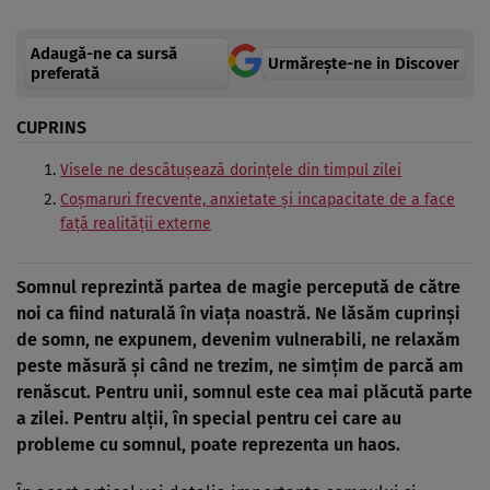
Adaugă-ne ca sursă
Urmărește-ne in Discover
preferată
CUPRINS
Visele ne descătușează dorințele din timpul zilei
Coșmaruri frecvente, anxietate și incapacitate de a face
față realității externe
Somnul reprezintă partea de magie percepută de către
noi ca fiind naturală în viața noastră. Ne lăsăm cuprinși
de somn, ne expunem, devenim vulnerabili, ne relaxăm
peste măsură și când ne trezim, ne simțim de parcă am
renăscut. Pentru unii, somnul este cea mai plăcută parte
a zilei. Pentru alții, în special pentru cei care au
probleme cu somnul, poate reprezenta un haos.