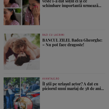
veste i-a dat soțul ei și ce
schimbare importantă urmează...
RAZI CU LACRIMI
BANCUL ZILEI. Badea Gheorghe:
– Nu pot face dragoste!
AVANTAJE.RO
Îl știi pe uriașul actor? A dat cu
piciorul unui mariaj de 38 de ani...