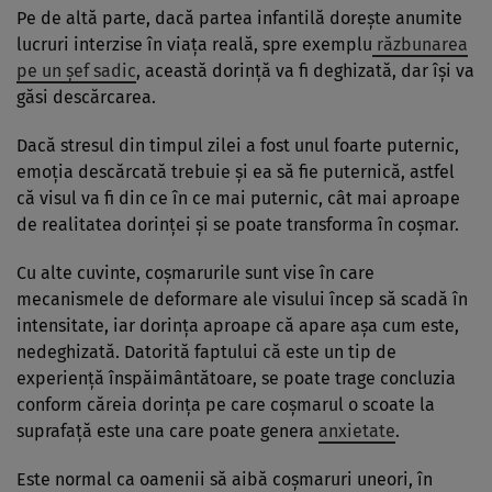
Pe de altă parte, dacă partea infantilă dorește anumite
lucruri interzise în viața reală, spre exemplu
răzbunarea
pe un șef sadic
, această dorință va fi deghizată, dar își va
găsi descărcarea.
Dacă stresul din timpul zilei a fost unul foarte puternic,
emoția descărcată trebuie și ea să fie puternică, astfel
că visul va fi din ce în ce mai puternic, cât mai aproape
de realitatea dorinței și se poate transforma în coșmar.
Cu alte cuvinte, coșmarurile sunt vise în care
mecanismele de deformare ale visului încep să scadă în
intensitate, iar dorința aproape că apare așa cum este,
nedeghizată. Datorită faptului că este un tip de
experiență înspăimântătoare, se poate trage concluzia
conform căreia dorința pe care coșmarul o scoate la
suprafață este una care poate genera
anxietate
.
Este normal ca oamenii să aibă coșmaruri uneori, în