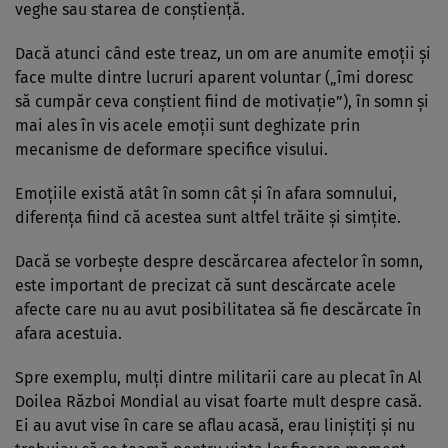
veghe sau starea de conștiență.
Dacă atunci când este treaz, un om are anumite emoții și
face multe dintre lucruri aparent voluntar („îmi doresc
să cumpăr ceva conștient fiind de motivație”), în somn și
mai ales în vis acele emoții sunt deghizate prin
mecanisme de deformare specifice visului.
Emoțiile există atât în somn cât și în afara somnului,
diferența fiind că acestea sunt altfel trăite și simțite.
Dacă se vorbește despre descărcarea afectelor în somn,
este important de precizat că sunt descărcate acele
afecte care nu au avut posibilitatea să fie descărcate în
afara acestuia.
Spre exemplu, mulți dintre militarii care au plecat în Al
Doilea Război Mondial au visat foarte mult despre casă.
Ei au avut vise în care se aflau acasă, erau liniștiți și nu