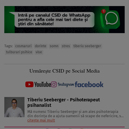
Tags:
cosmaruri
dorinte
somn
stres
tiberiu seeberger
tulburari psihice
vise
Urmărește CSID pe Social Media
Tiberiu Seeberger - Psihoterapeut
psihanalist
Mă numesc Tiberiu Seeberger și am ales psihoterapia
din dorința de a ajuta oamenii să scape de nefericire, să
dobândească o liniște interioară și să se dezvolte.
citește mai mult
Membru al Colegiului Psihologilor din România - Cod
personal 23165 Membru al Asociației de Psihanaliză și