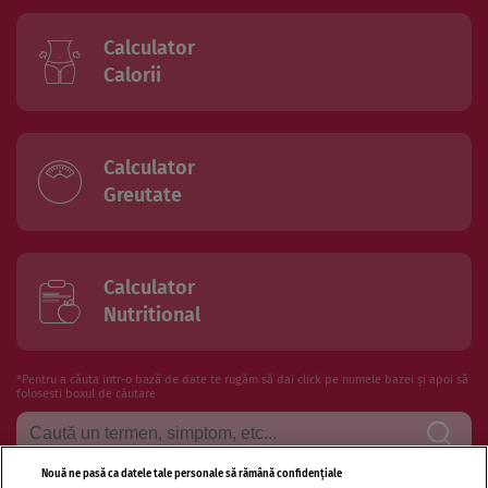
Calculator
Calorii
Calculator
Greutate
Calculator
Nutritional
*Pentru a căuta intr-o bază de date te rugăm să dai click pe numele bazei și apoi să
folosesti boxul de căutare
Nouă ne pasă ca datele tale personale să rămână confidențiale