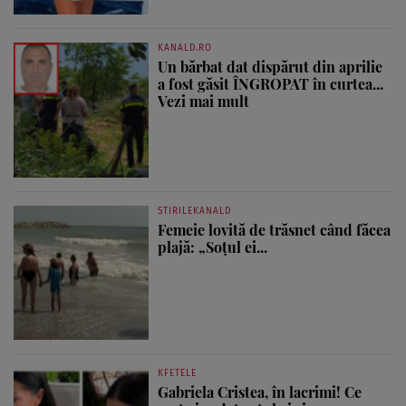
KANALD.RO
Un bărbat dat dispărut din aprilie
a fost găsit ÎNGROPAT în curtea...
Vezi mai mult
STIRILEKANALD
Femeie lovită de trăsnet când făcea
plajă: „Soțul ei...
KFETELE
Gabriela Cristea, în lacrimi! Ce