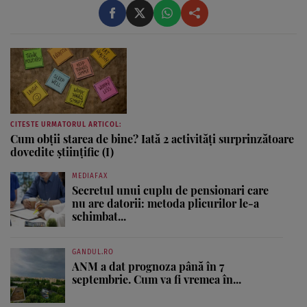
Psihoterapie ...
CITESTE URMATORUL ARTICOL:
Cum obții starea de bine? Iată 2 activități surprinzătoare
dovedite științific (I)
MEDIAFAX
Secretul unui cuplu de pensionari care
nu are datorii: metoda plicurilor le-a
schimbat...
GANDUL.RO
ANM a dat prognoza până în 7
septembrie. Cum va fi vremea în...