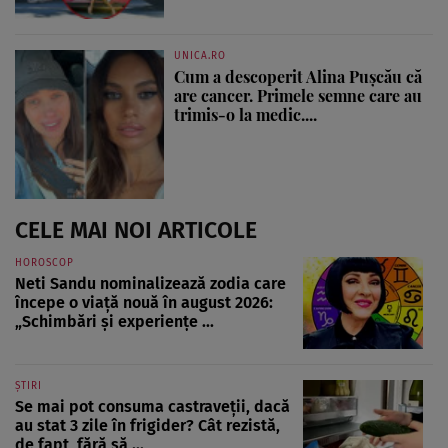
UNICA.RO
Cum a descoperit Alina Pușcău că
are cancer. Primele semne care au
trimis-o la medic....
CELE MAI NOI ARTICOLE
HOROSCOP
Neti Sandu nominalizează zodia care
începe o viață nouă în august 2026:
„Schimbări și experiențe ...
ȘTIRI
Se mai pot consuma castraveții, dacă
au stat 3 zile în frigider? Cât rezistă,
de fapt, fără să ...