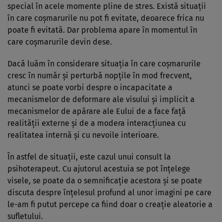
special în acele momente pline de stres. Există situații
în care coșmarurile nu pot fi evitate, deoarece frica nu
poate fi evitată. Dar problema apare în momentul în
care coșmarurile devin dese.
Dacă luăm în considerare situația în care coșmarurile
cresc în număr și perturbă nopțile în mod frecvent,
atunci se poate vorbi despre o incapacitate a
mecanismelor de deformare ale visului și implicit a
mecanismelor de apărare ale Eului de a face față
realității externe și de a modera interacțiunea cu
realitatea internă și cu nevoile interioare.
În astfel de situații, este cazul unui consult la
psihoterapeut. Cu ajutorul acestuia se pot înțelege
visele, se poate da o semnificație acestora și se poate
discuta despre înțelesul profund al unor imagini pe care
le-am fi putut percepe ca fiind doar o creație aleatorie a
sufletului.