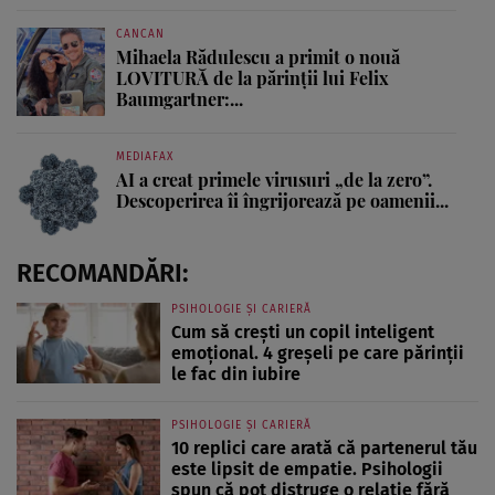
CANCAN
Mihaela Rădulescu a primit o nouă
LOVITURĂ de la părinții lui Felix
Baumgartner:...
MEDIAFAX
AI a creat primele virusuri „de la zero”.
Descoperirea îi îngrijorează pe oamenii...
RECOMANDĂRI:
PSIHOLOGIE ȘI CARIERĂ
Cum să crești un copil inteligent
emoțional. 4 greșeli pe care părinții
le fac din iubire
PSIHOLOGIE ȘI CARIERĂ
10 replici care arată că partenerul tău
este lipsit de empatie. Psihologii
spun că pot distruge o relație fără