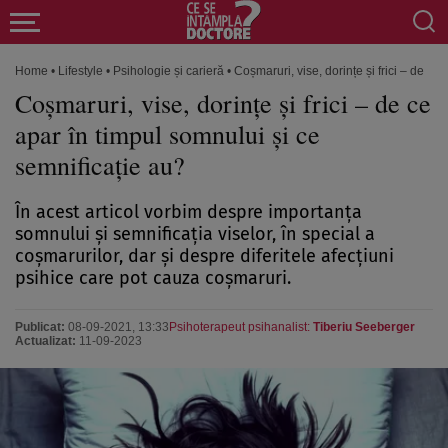
Home
•
Lifestyle
•
Psihologie și carieră
•
Coșmaruri, vise, dorințe și frici – de ce
Coșmaruri, vise, dorințe și frici – de ce
apar în timpul somnului și ce
semnificație au?
În acest articol vorbim despre importanța
somnului și semnificația viselor, în special a
coșmarurilor, dar și despre diferitele afecțiuni
psihice care pot cauza coșmaruri.
Publicat:
08-09-2021, 13:33
Psihoterapeut psihanalist:
Tiberiu Seeberger
Actualizat:
11-09-2023