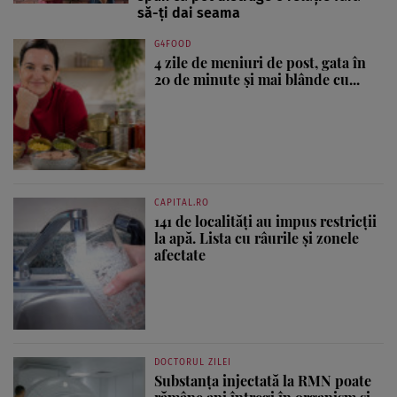
să-ți dai seama
G4FOOD
4 zile de meniuri de post, gata în
20 de minute și mai blânde cu...
CAPITAL.RO
141 de localități au impus restricții
la apă. Lista cu râurile și zonele
afectate
DOCTORUL ZILEI
Substanța injectată la RMN poate