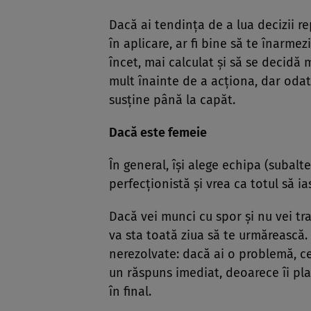
Dacă ai tendinţa de a lua decizii re
în aplicare, ar fi bine să te înarmez
încet, mai calculat şi să se decidă 
mult înainte de a acţiona, dar odată
susţine până la capăt.
Dacă este femeie
În general, îşi alege echipa (subalt
perfecţionistă şi vrea ca totul să ia
Dacă vei munci cu spor şi nu vei tr
va sta toată ziua să te urmărească.
nerezolvate: dacă ai o problemă, cel
un răspuns imediat, deoarece îi plac
în final.