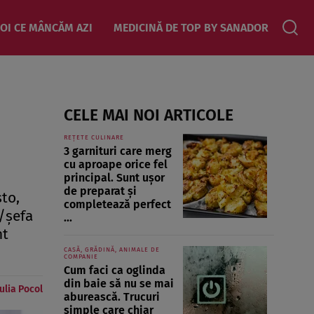
OI CE MÂNCĂM AZI
MEDICINĂ DE TOP BY SANADOR
CELE MAI NOI ARTICOLE
REȚETE CULINARE
3 garnituri care merg
cu aproape orice fel
principal. Sunt ușor
de preparat și
şto,
completează perfect
l/şefa
...
nt
CASĂ, GRĂDINĂ, ANIMALE DE
COMPANIE
Cum faci ca oglinda
din baie să nu se mai
Iulia Pocol
aburească. Trucuri
simple care chiar