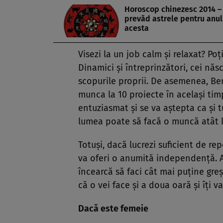
Horoscop chinezesc 2014 –
prevăd astrele pentru anul
acesta
Visezi la un job calm şi relaxat? Poţ
Dinamici şi întreprinzători, cei nă
scopurile proprii. De asemenea, Berb
munca la 10 proiecte în acelaşi timp
entuziasmat şi se va aştepta ca şi tu
lumea poate să facă o muncă atât k
Totuşi, dacă lucrezi suficient de re
va oferi o anumită independenţă. Ai 
încearcă să faci cât mai puţine greşe
că o vei face şi a doua oară şi îţi v
Dacă este femeie