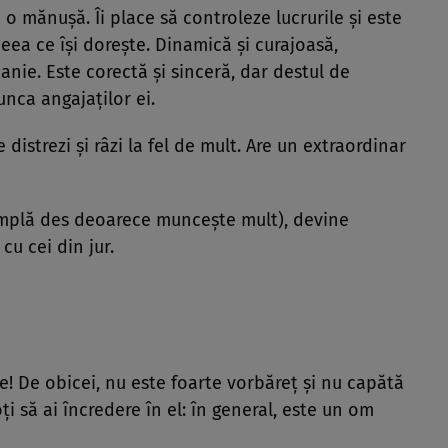
a o mănuşă. Îi place să controleze lucrurile şi este
eea ce îşi doreşte. Dinamică şi curajoasă,
nie. Este corectă şi sinceră, dar destul de
nca angajaţilor ei.
distrezi şi râzi la fel de mult. Are un extraordinar
âmplă des deoarece munceşte mult), devine
cu cei din jur.
şte! De obicei, nu este foarte vorbăreţ şi nu capătă
i să ai încredere în el: în general, este un om