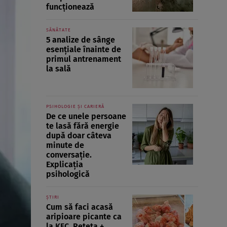
funcționează
SĂNĂTATE
5 analize de sânge
esențiale înainte de
primul antrenament
la sală
PSIHOLOGIE ȘI CARIERĂ
De ce unele persoane
te lasă fără energie
după doar câteva
minute de
conversație.
Explicația
psihologică
ȘTIRI
Cum să faci acasă
aripioare picante ca
la KFC. Rețeta +