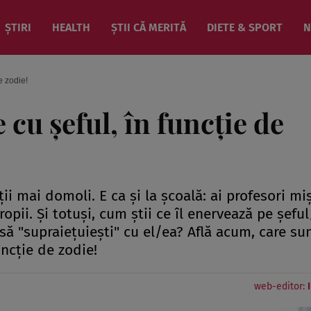
ȘTIRI
HEALTH
ȘTII CĂ MERITĂ
DIETE & SPORT
N
e zodie!
 cu şeful, în funcţie de
alţii mai domoli. E ca şi la şcoală: ai profesori mi
ropii. Şi totuşi, cum ştii ce îl enervează pe şefu
 să "supraieţuieşti" cu el/ea? Află acum, care su
funcţie de zodie!
web-editor: