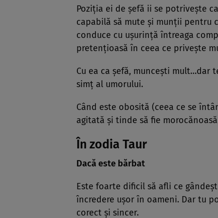
Poziţia ei de şefă ii se potriveşte c
capabilă să mute şi munţii pentru c
conduce cu uşurinţă întreaga compa
pretenţioasă în ceea ce priveşte mu
Cu ea ca şefă, munceşti mult…dar te 
simţ al umorului.
Când este obosită (ceea ce se înt
agitată şi tinde să fie morocănoasă 
În zodia Taur
Dacă este bărbat
Este foarte dificil să afli ce gânde
încredere uşor în oameni. Dar tu poţ
corect şi sincer.