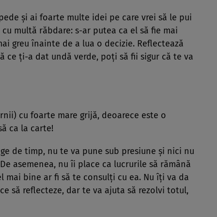
pede şi ai foarte multe idei pe care vrei să le pui
i cu multă răbdare: s-ar putea ca el să fie mai
mai greu înainte de a lua o decizie. Reflectează
 ce ţi-a dat undă verde, poţi să fii sigur că te va
ernii) cu foarte mare grijă, deoarece este o
să ca la carte!
age de timp, nu te va pune sub presiune şi nici nu
 De asemenea, nu îi place ca lucrurile să rămână
 mai bine ar fi să te consulţi cu ea. Nu îţi va da
e să reflecteze, dar te va ajuta să rezolvi totul,