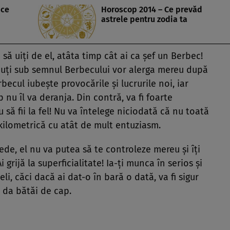
 ce
Horoscop 2014 – Ce prevăd
astrele pentru zodia ta
i să uiţi de el, atâta timp cât ai ca şef un Berbec!
scuţi sub semnul Berbecului vor alerga mereu după
ecul iubeşte provocările şi lucrurile noi, iar
 nu îl va deranja. Din contră, va fi foarte
 să fii la fel! Nu va întelege niciodată că nu toată
ilometrică cu atât de mult entuziasm.
pede, el nu va putea să te controleze mereu şi îţi
grijă la superficialitate! Ia-ţi munca în serios şi
li, căci dacă ai dat-o în bară o dată, va fi sigur
a da bătăi de cap.