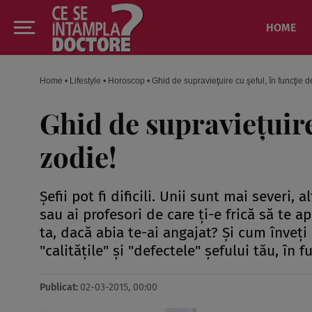
HOME
Home
•
Lifestyle
•
Horoscop
•
Ghid de supravieţuire cu şeful, în funcţie d
Ghid de supravieţuire
zodie!
Şefii pot fi dificili. Unii sunt mai severi, 
sau ai profesori de care ţi-e frică să te ap
ta, dacă abia te-ai angajat? Şi cum înveţi
"calităţile" şi "defectele" şefului tău, în 
Publicat:
02-03-2015, 00:00