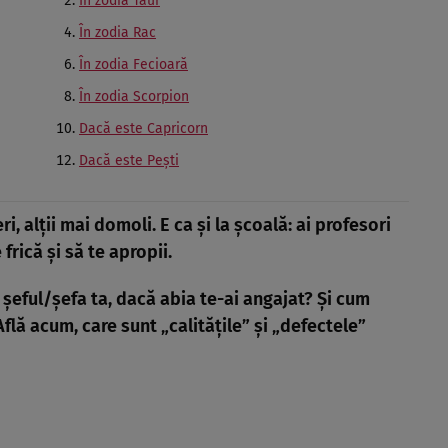
În zodia Taur
În zodia Rac
În zodia Fecioară
În zodia Scorpion
Dacă este Capricorn
Dacă este Peşti
eri, alţii mai domoli. E ca şi la şcoală: ai profesori
 frică şi să te apropii.
e şeful/şefa ta, dacă abia te-ai angajat? Şi cum
Află acum, care sunt „calităţile” şi „defectele”