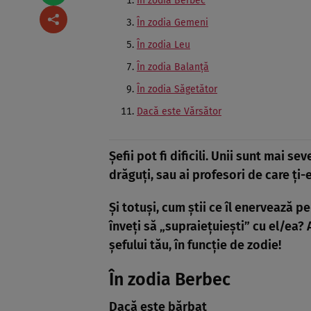
În zodia Berbec
În zodia Gemeni
În zodia Leu
În zodia Balanţă
În zodia Săgetător
Dacă este Vărsător
Şefii pot fi dificili. Unii sunt mai sev
drăguţi, sau ai profesori de care ţi-e
Şi totuşi, cum ştii ce îl enervează p
înveţi să „supraieţuieşti” cu el/ea? 
şefului tău, în funcţie de zodie!
În zodia Berbec
Dacă este bărbat