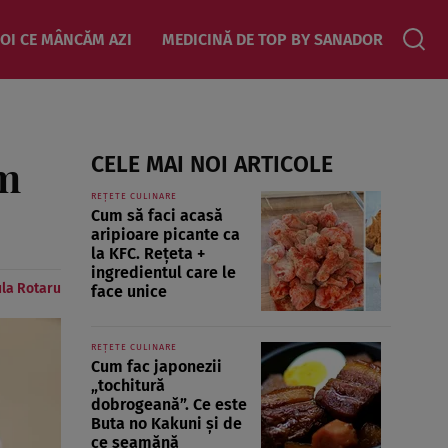
OI CE MÂNCĂM AZI
MEDICINĂ DE TOP BY SANADOR
im
CELE MAI NOI ARTICOLE
REȚETE CULINARE
Cum să faci acasă
aripioare picante ca
la KFC. Rețeta +
ingredientul care le
la Rotaru
face unice
REȚETE CULINARE
Cum fac japonezii
„tochitură
dobrogeană”. Ce este
Buta no Kakuni și de
ce seamănă