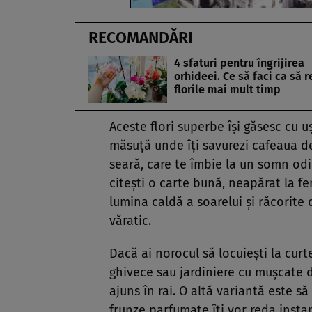
RECOMANDĂRI
4 sfaturi pentru îngrijirea
orhideei. Ce să faci ca să r
florile mai mult timp
Aceste flori superbe își găsesc cu u
măsuță unde îți savurezi cafeaua d
seară, care te îmbie la un somn odih
citești o carte bună, neapărat la fe
lumina caldă a soarelui și răcorite
văratic.
Dacă ai norocul să locuiești la cur
ghivece sau jardiniere cu mușcate de
ajuns în rai. O altă variantă este s
frunze parfumate îți vor reda insta