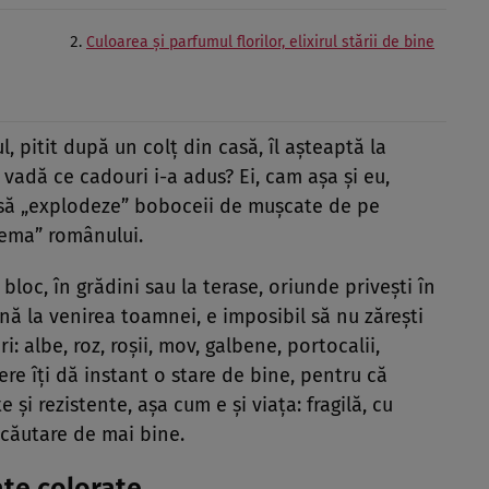
Culoarea și parfumul florilor, elixirul stării de bine
l, pitit după un colț din casă, îl așteaptă la
 vadă ce cadouri i-a adus? Ei, cam așa și eu,
să „explodeze” boboceii de mușcate de pe
lema” românului.
bloc, în grădini sau la terase, oriunde privești în
nă la venirea toamnei, e imposibil să nu zărești
: albe, roz, roșii, mov, galbene, portocalii,
ere îți dă instant o stare de bine, pentru că
 și rezistente, așa cum e și viața: fragilă, cu
 căutare de mai bine.