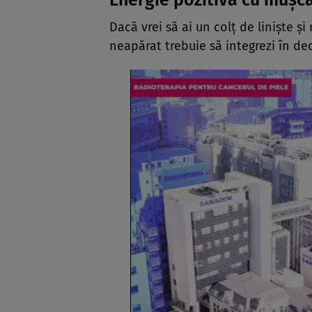
Energie pozitivă cu mușc
Dacă vrei să ai un colț de liniște și
neapărat trebuie să integrezi în de