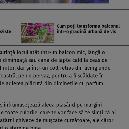
Cum poţi transforma balconul
eziste
într-o grădină urbană de vis
șurință locul atât într-un balcon mic, lângă o
e dimineață sau cana de lapte cald la ceas de
nitor, dar și într-un colț retras din living unde
reastră, pe un pervaz, pentru a fi scăldate în
 de adierea plăcută din diminețile cu parfum
te, înfrumusețează aleea plasând pe margini
 toate culorile, care te vor face să te simți că ai
ă atârni ghivece de mușcate curgătoare, ale căror
nt o stare de bine.