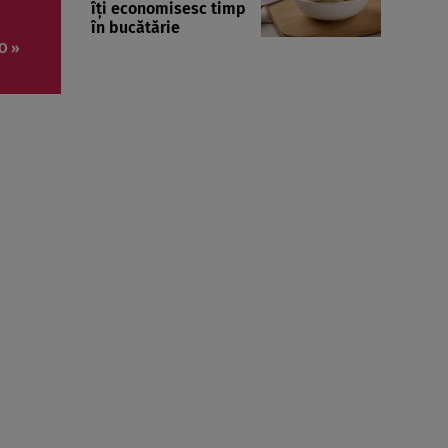
îți economisesc timp
în bucătărie
O »