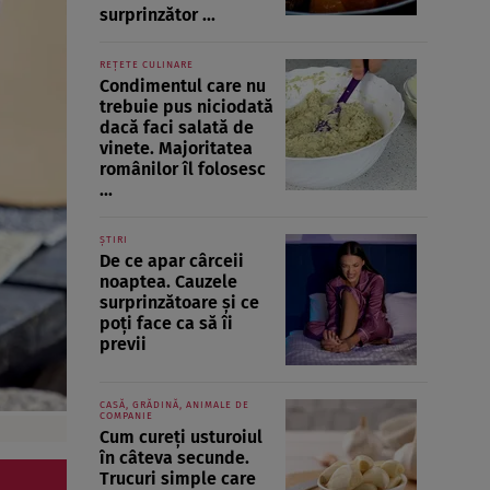
surprinzător ...
REȚETE CULINARE
Condimentul care nu
trebuie pus niciodată
dacă faci salată de
vinete. Majoritatea
românilor îl folosesc
...
ȘTIRI
De ce apar cârceii
noaptea. Cauzele
surprinzătoare și ce
poți face ca să îi
previi
CASĂ, GRĂDINĂ, ANIMALE DE
COMPANIE
Cum cureți usturoiul
în câteva secunde.
Trucuri simple care