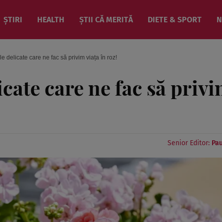
ȘTIRI
HEALTH
ȘTII CĂ MERITĂ
DIETE & SPORT
N
le delicate care ne fac să privim viața în roz!
icate care ne fac să priv
Senior Editor:
Pau