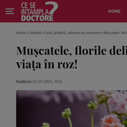
HOME
Home
•
Lifestyle
•
Casă, grădină, animale de companie
•
Mușcatele, flori
Mușcatele, florile del
viața în roz!
Publicat:
23-05-2023, 11:24