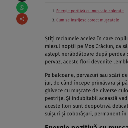
Energie pozitivă cu mușcate colorate
Cum se îngrijesc corect mușcatele
Știți reclamele acelea în care copilu
miezul nopții pe Moș Crăciun, ca să
aștept nerăbdătoare după perdea 
pervaz, aceste flori devenite „emb
Pe balcoane, pervazuri sau scări de 
jur, de când începe primăvara și pâ
ghivece cu mușcate de diverse culori
pestrițe. Și indubitabil această ved
aceste flori sunt deopotrivă delicate
suișuri și coborâșuri, permanent în