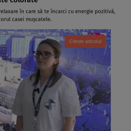
ate colorate
 relaxare în care să te încarci cu energie pozitivă,
corul casei mușcatele.
Citește articolul