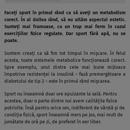
Faceţi sport în primul rând ca să aveţi un metabolism
corect. În al doilea rând, să nu uităm aspectul estetic.
Sunteţi mai frumoase, cu un trup mai ferm în cazul
exerciţiilor fizice regulate. Dar sport fără apă, nu se
poate.
Suntem creaţi ca să fim tot timpul în mişcare. În felul
acesta, toate sistemele metabolice funcţionează corect.
Spre exemplu, unul dintre cele mai bune mijloace
împotriva rezistenţei la insulină – fază premergătoare a
diabetului de tip 2 – este în primul rând mişcarea.
Sport nu înseamnă doar ore epuizante la sală. Pentru
acestea, doar o parte dintre noi avem calităţile fizice
potrivite. Însă pentru orice om, indiferent de vârstă şi de
condiţia fizică, sport înseamnă mers pe jos, mai mult de
jumătate de oră pe zi, de preferat în aer liber.