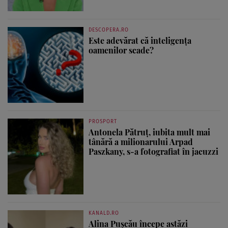
DESCOPERA.RO
Este adevărat că inteligența
oamenilor scade?
PROSPORT
Antonela Pătruț, iubita mult mai
tânără a milionarului Arpad
Paszkany, s-a fotografiat în jacuzzi
KANALD.RO
Alina Pușcău începe astăzi