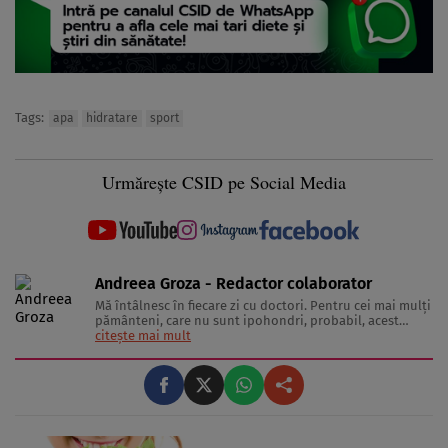
Tags:
apa
hidratare
sport
Urmărește CSID pe Social Media
Andreea Groza - Redactor colaborator
Mă întâlnesc în fiecare zi cu doctori. Pentru cei mai mulţi
pământeni, care nu sunt ipohondri, probabil, acest
comportament pare ciudat. Dar socializăm în cadrul
citește mai mult
unor interviuri în care noi, echipa, încercăm să aflăm
poveşti scurte şi concise despre cum putem să
funcţionăm optim. Fiecare ...