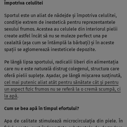
Împotriva celulitei
Sportul este un aliat de nădejde şi împotriva celulitei,
condiţie extrem de inestetică pentru reprezentantele
sexului frumos. Acestea au celulele din interiorul pielii
create astfel încât să nu se muleze perfect una pe
cealaltă (aşa cum se întâmplă la bărbaţi) şi în aceste
spaţii se aglomerează inesteticele depozite.
Pe lângă lipsa sportului, radicalii liberi din alimentaţia
care nu e este naturală distrug colegenul, structura care
oferă pielii supleţe. Aşadar, pe lângă mişcarea susţinută,
cel mai putenic aliat atât pentru sănătate cât şi pentru
un aspect fizic frumos nu se referă la o cremă scumpă, ci
la apă
.
Cum se bea apă în timpul efortului?
Apa de calitate stimulează microcirculaţia din piele. În