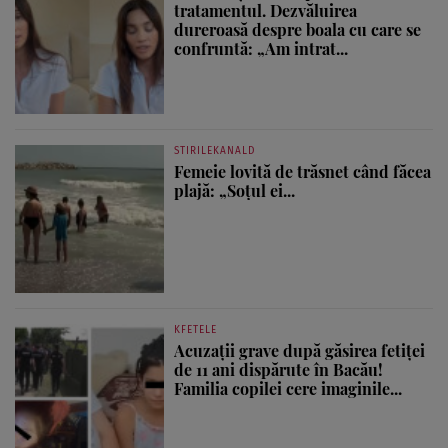
tratamentul. Dezvăluirea
dureroasă despre boala cu care se
confruntă: „Am intrat...
STIRILEKANALD
Femeie lovită de trăsnet când făcea
plajă: „Soțul ei...
KFETELE
Acuzații grave după găsirea fetiței
de 11 ani dispărute în Bacău!
Familia copilei cere imaginile...