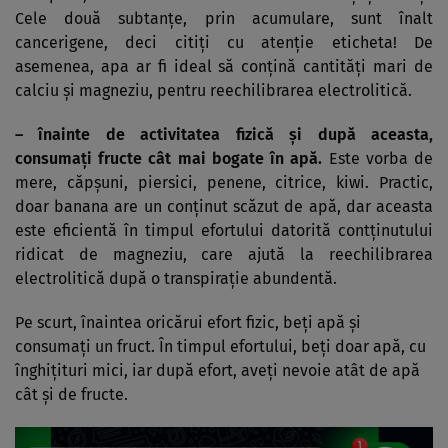
Cele două subtanţe, prin acumulare, sunt înalt
cancerigene, deci citiţi cu atenţie eticheta! De
asemenea, apa ar fi ideal să conţină cantităţi mari de
calciu şi magneziu, pentru reechilibrarea electrolitică.
– înainte de activitatea fizică şi după aceasta,
consumaţi fructe cât mai bogate în apă.
Este vorba de
mere, căpşuni, piersici, penene, citrice, kiwi. Practic,
doar banana are un conţinut scăzut de apă, dar aceasta
este eficientă în timpul efortului datorită contţinutului
ridicat de magneziu, care ajută la reechilibrarea
electrolitică după o transpiraţie abundentă.
Pe scurt, înaintea oricărui efort fizic, beţi apă şi
consumaţi un fruct. În timpul efortului, beţi doar apă, cu
înghiţituri mici, iar după efort, aveţi nevoie atât de apă
cât şi de fructe.