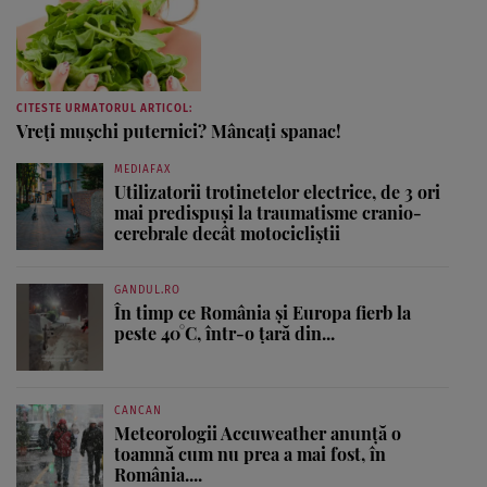
CITESTE URMATORUL ARTICOL:
Vreţi muşchi puternici? Mâncaţi spanac!
MEDIAFAX
Utilizatorii trotinetelor electrice, de 3 ori
mai predispuși la traumatisme cranio-
cerebrale decât motocicliștii
GANDUL.RO
În timp ce România și Europa fierb la
peste 40°C, într-o țară din...
CANCAN
Meteorologii Accuweather anunță o
toamnă cum nu prea a mai fost, în
România....