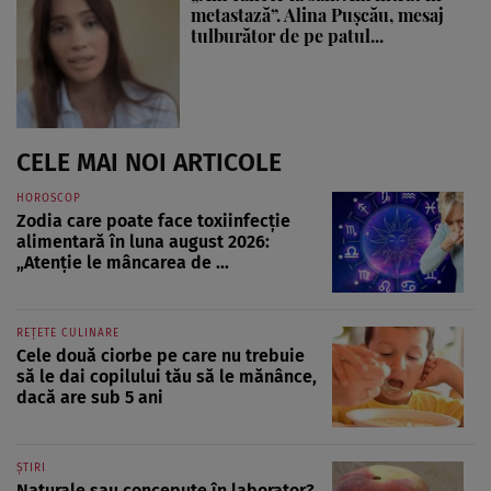
metastază”. Alina Pușcău, mesaj
tulburător de pe patul...
CELE MAI NOI ARTICOLE
HOROSCOP
Zodia care poate face toxiinfecție
alimentară în luna august 2026:
„Atenție le mâncarea de ...
REȚETE CULINARE
Cele două ciorbe pe care nu trebuie
să le dai copilului tău să le mănânce,
dacă are sub 5 ani
ȘTIRI
Naturale sau concepute în laborator?