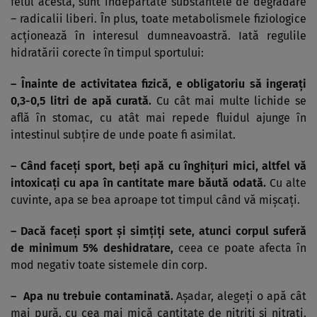
felul acesta, sunt îndepartate substantele de degradare
– radicalii liberi. În plus, toate metabolismele fiziologice
acţionează în interesul dumneavoastră. Iată regulile
hidratării corecte în timpul sportului:
– Înainte de activitatea fizică, e obligatoriu să ingeraţi
0,3-0,5 litri de apă curată.
Cu cât mai multe lichide se
află în stomac, cu atât mai repede fluidul ajunge în
intestinul subţire de unde poate fi asimilat.
– Când faceţi sport, beţi apă cu înghiţuri mici, altfel vă
intoxicaţi cu apa în cantitate mare băută odată.
Cu alte
cuvinte, apa se bea aproape tot timpul când vă mişcaţi.
– Dacă faceţi sport şi simţiţi sete, atunci corpul suferă
de minimum 5% deshidratare,
ceea ce poate afecta în
mod negativ toate sistemele din corp.
– Apa nu trebuie contaminată.
Aşadar, alegeţi o apă cât
mai pură, cu cea mai mică cantitate de nitriţi şi nitraţi.