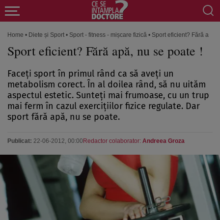
Home
•
Diete și Sport
•
Sport - fitness - mișcare fizică
•
Sport eficient? Fără apă, 
Sport eficient? Fără apă, nu se poate !
Faceţi sport în primul rând ca să aveţi un
metabolism corect. În al doilea rând, să nu uităm
aspectul estetic. Sunteţi mai frumoase, cu un trup
mai ferm în cazul exerciţiilor fizice regulate. Dar
sport fără apă, nu se poate.
Publicat:
22-06-2012, 00:00
Redactor colaborator:
Andreea Groza