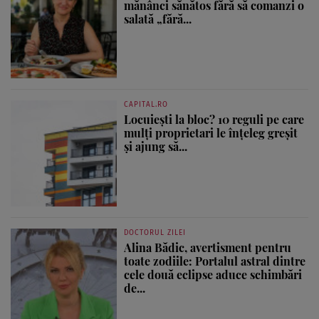
mănânci sănătos fără să comanzi o
salată „fără...
CAPITAL.RO
Locuiești la bloc? 10 reguli pe care
mulți proprietari le înțeleg greșit
și ajung să...
DOCTORUL ZILEI
Alina Bădic, avertisment pentru
toate zodiile: Portalul astral dintre
cele două eclipse aduce schimbări
de...