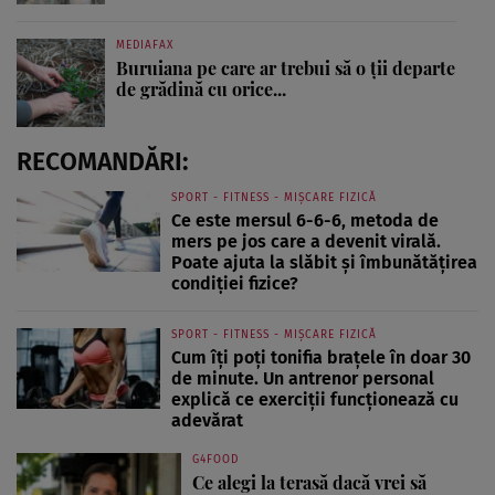
MEDIAFAX
Buruiana pe care ar trebui să o ții departe
de grădină cu orice...
RECOMANDĂRI:
SPORT - FITNESS - MIȘCARE FIZICĂ
Ce este mersul 6-6-6, metoda de
mers pe jos care a devenit virală.
Poate ajuta la slăbit și îmbunătățirea
condiției fizice?
SPORT - FITNESS - MIȘCARE FIZICĂ
Cum îți poți tonifia brațele în doar 30
de minute. Un antrenor personal
explică ce exerciții funcționează cu
adevărat
G4FOOD
Ce alegi la terasă dacă vrei să