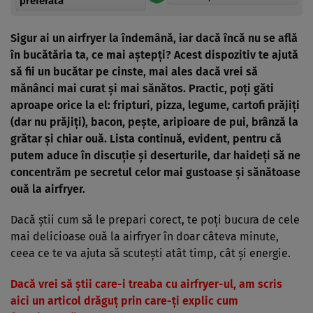
preferată
Sigur ai un airfryer la îndemână, iar dacă încă nu se află
în bucătăria ta, ce mai aștepți? Acest dispozitiv te ajută
să fii un bucătar pe cinste, mai ales dacă vrei să
mănânci mai curat și mai sănătos. Practic, poți găti
aproape orice la el: fripturi, pizza, legume, cartofi prăjiți
(dar nu prăjiți), bacon, pește, aripioare de pui, brânză la
grătar și chiar ouă. Lista continuă, evident, pentru că
putem aduce în discuție și deserturile, dar haideți să ne
concentrăm pe secretul celor mai gustoase și sănătoase
ouă la airfryer.
Dacă știi cum să le prepari corect, te poți bucura de cele
mai delicioase ouă la airfryer în doar câteva minute,
ceea ce te va ajuta să scutești atât timp, cât și energie.
Dacă vrei să știi care-i treaba cu airfryer-ul, am scris
aici un articol drăguț prin care-ți explic cum