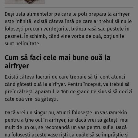
Deși lista alimentelor pe care le poți prepara la airfryer
este infinită, există câteva însă pe care ar trebui să nu le
folosești precum verdețurile, brânza rasă sau peștele în
pesmet. În schimb, când vine vorba de ouă, opțiunile
sunt nelimitate.
Cum să faci cele mai bune ouă la
airfryer
Există câteva lucruri de care trebuie să ții cont atunci
când gătești ouă la airfryer. Pentru început, va trebui să
preîncălzești aparatul la 160 de grade Celsius și să decizi
câte ouă vrei să gătești.
Dacă vrei un singur ou, atunci folosește un vas ramekin
pentru a ține oul în airfryer, iar dacă vrei să gătești mai
mult de un ou, se recomandă un vas pentru sufle. Dacă
nu folosești aceste vase riști ca ouăle să se împrăștie și