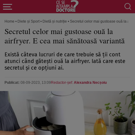
Home
•
Diete și Sport
•
Dietă și nutriție
•
Secretul celor mai gustoase ouă la airf
Secretul celor mai gustoase ouă la
airfryer. E cea mai sănătoasă variantă
Există câteva lucruri de care trebuie să ții cont
atunci când gătești ouă la airfryer. Iată care este
secretul și ce opțiuni ai.
Publicat:
08-09-2023, 13:09
Redactor-șef:
Alexandra Necșoiu