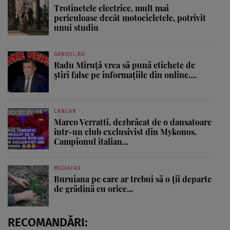
Trotinetele electrice, mult mai
periculoase decât motocicletele, potrivit
unui studiu
GANDUL.RO
Radu Miruţă vrea să pună etichete de
știri false pe informațiile din online....
CANCAN
Marco Verratti, dezbrăcat de o dansatoare
într-un club exclusivist din Mykonos.
Campionul italian...
MEDIAFAX
Buruiana pe care ar trebui să o ții departe
de grădină cu orice...
RECOMANDĂRI: