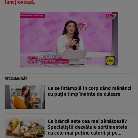
funcționează.
RECOMANDĂRI
Ce se întâmplă în corp când mănânci
cu puțin timp înainte de culcare
Ce brânză este cea mai sănătoasă?
Specialiștii dezvăluie sortimentele
cu cele mai puține calorii și pe…