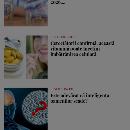
2026....
DOCTORUL ZILEI
Cercetătorii confirmă: această
vitamină poate încetini
îmbătrânirea celulară
DESCOPERA.RO
Este adevărat că inteligența
oamenilor scade?