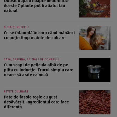
Obosit după o noapte nedormită?
Aceste 7 plante pot fi aliatul tău
natural
DIETĂ ȘI NUTRIȚIE
Ce se întâmplă în corp când mănânci
cu puțin timp înainte de culcare
CASĂ, GRĂDINĂ, ANIMALE DE COMPANIE
Cum scapi de pelicula albă de pe
plita cu inducție. Trucul simplu care
o face să arate ca nouă
REȚETE CULINARE
Pate de fasole roșie cu gust
desăvârșit. Ingredientul care face
diferența