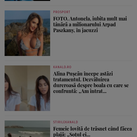
PROSPORT
FOTO. Antonela, iubita mult mai
tânără a milionarului Arpad
Paszkany, în jacuzzi
KANALD.RO
Alina Pușcău începe astăzi
tratamentul. Dezvăluirea
dureroasă despre boala cu care se
confruntă: „Am intrat...
STIRILEKANALD
Femeie lovită de trăsnet când făcea
plajă: „Soțul ei...