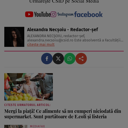
Urmărește CSID pe Social Media
Alexandra Necșoiu - Redactor-șef
ALEXANDRA NECŞOIU, redactor-șef,
alexandra.necsoiu@csid.ro
Este absolventă a Facultăţii
de Jurnalism şi Ştiinţele Comunicării şi deţine o diplomă
citește mai mult
de master în Producţie Multimedia şi Audio-Video.
Iubeşte să scrie şi nu se vede făcând altceva, acesta fiind
visul ei încă de pe ...
CITESTE URMATORUL ARTICOL:
Mergi la piață! Ce alimente să nu cumperi niciodată din
supermarket. Sunt purtătoare de E.coli și listeria
MEDIAFAX