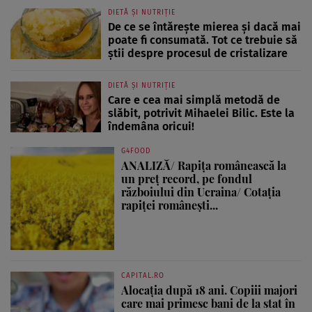
DIETĂ ȘI NUTRIȚIE
De ce se întărește mierea și dacă mai
poate fi consumată. Tot ce trebuie să
știi despre procesul de cristalizare
DIETĂ ȘI NUTRIȚIE
Care e cea mai simplă metodă de
slăbit, potrivit Mihaelei Bilic. Este la
îndemâna oricui!
G4FOOD
ANALIZĂ/ Rapița românească la
un preț record, pe fondul
războiului din Ucraina/ Cotația
rapiței românești...
CAPITAL.RO
Alocația după 18 ani. Copiii majori
care mai primesc bani de la stat în