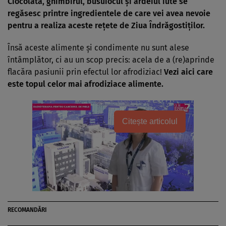
Ciocolata,
ghimbirul
, busuiocul şi ardeiul iute se
regăsesc printre ingredientele de care vei avea nevoie
pentru a realiza aceste reţete de Ziua Îndrăgostiţilor.
Însă aceste alimente şi condimente nu sunt alese
întâmplător, ci au un scop precis: acela de a (re)aprinde
flacăra pasiunii prin efectul lor afrodiziac!
Vezi aici care
este topul celor mai afrodiziace alimente.
Citește articolul
RECOMANDĂRI