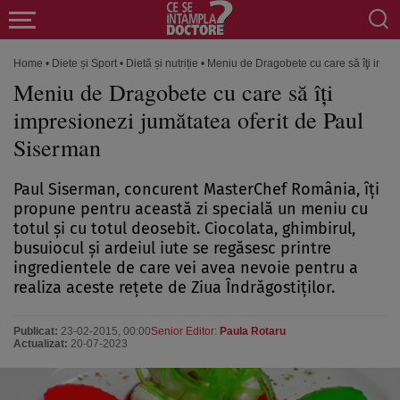
Home
•
Diete și Sport
•
Dietă și nutriție
•
Meniu de Dragobete cu care să îţi impre
Meniu de Dragobete cu care să îţi
impresionezi jumătatea oferit de Paul
Siserman
Paul Siserman, concurent MasterChef România, îţi
propune pentru această zi specială un meniu cu
totul şi cu totul deosebit. Ciocolata, ghimbirul,
busuiocul şi ardeiul iute se regăsesc printre
ingredientele de care vei avea nevoie pentru a
realiza aceste reţete de Ziua Îndrăgostiţilor.
Publicat:
23-02-2015, 00:00
Senior Editor:
Paula Rotaru
Actualizat:
20-07-2023