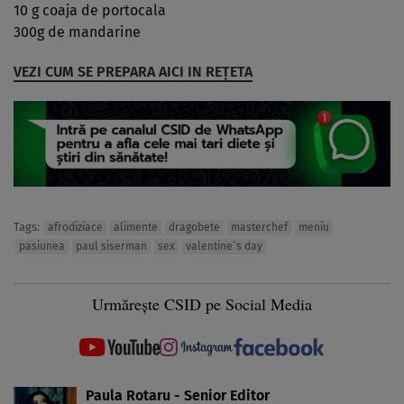
10 g coaja de portocala
300g de mandarine
VEZI CUM SE PREPARA AICI IN REŢETA
Tags:
afrodiziace
alimente
dragobete
masterchef
meniu
pasiunea
paul siserman
sex
valentine`s day
Urmărește CSID pe Social Media
Paula Rotaru - Senior Editor