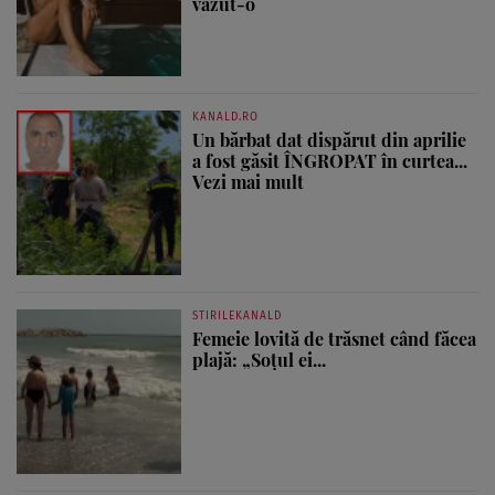
văzut-o
KANALD.RO
Un bărbat dat dispărut din aprilie
a fost găsit ÎNGROPAT în curtea...
Vezi mai mult
STIRILEKANALD
Femeie lovită de trăsnet când făcea
plajă: „Soțul ei...