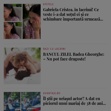
KFETELE
Gabriela Cristea, în lacrimi! Ce
veste i-a dat soțul ei și ce
schimbare importantă urmează...
RAZI CU LACRIMI
BANCUL ZILEI. Badea Gheorghe:
– Nu pot face dragoste!
AVANTAJE.RO
Îl știi pe uriașul actor? A dat cu
piciorul unui mariaj de 38 de ani...