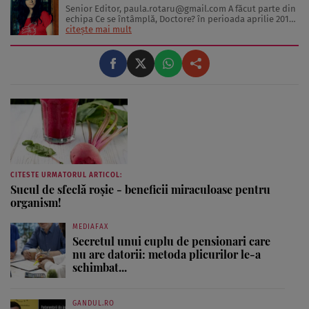
Senior Editor,
paula.rotaru@gmail.com
A făcut parte din
echipa Ce se întâmplă, Doctore? în perioada aprilie 2013-
decembrie 2023. Articolele sale cuprind informații despre
citește mai mult
diverse afecțiuni, alimentația echilibrată, îngrijirea pielii
și sănătatea emoțională. Colaborări: Viața ...
CITESTE URMATORUL ARTICOL:
Sucul de sfeclă roşie - beneficii miraculoase pentru
organism!
MEDIAFAX
Secretul unui cuplu de pensionari care
nu are datorii: metoda plicurilor le-a
schimbat...
GANDUL.RO