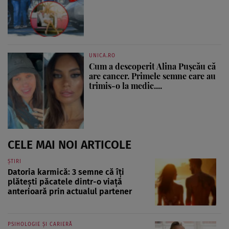
UNICA.RO
Cum a descoperit Alina Pușcău că
are cancer. Primele semne care au
trimis-o la medic....
CELE MAI NOI ARTICOLE
ȘTIRI
Datoria karmică: 3 semne că îți
plătești păcatele dintr-o viață
anterioară prin actualul partener
PSIHOLOGIE ȘI CARIERĂ