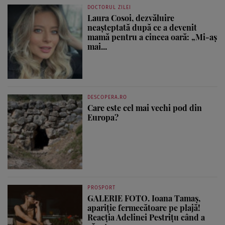
DOCTORUL ZILEI
Laura Cosoi, dezvăluire
neașteptată după ce a devenit
mamă pentru a cincea oară: „Mi-aș
mai...
DESCOPERA.RO
Care este cel mai vechi pod din
Europa?
PROSPORT
GALERIE FOTO. Ioana Tamaş,
apariție fermecătoare pe plajă!
Reacția Adelinei Pestrițu când a