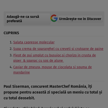
Adaugă-ne ca sursă
Urmărește-ne in Discover
preferată
CUPRINS
Salata capresse molecular
Supa crema de sparanghel cu creveti si crutoane de paine
Piept de pui umplut cu busuioc,si chorizo in crusta de
piper & spanac cu sos de alune
Caviar de zmeura, mouse de ciocolata si spuma de
mandarine
Paul Siserman, concurent MasterChef România
, îţi
propune pentru această zi specială un meniu cu totul şi
cu totul deosebit.