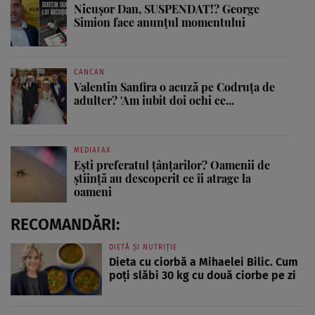
Nicușor Dan, SUSPENDAT!? George
Simion face anunțul momentului
CANCAN
Valentin Sanfira o acuză pe Codruța de
adulter? 'Am iubit doi ochi ce...
MEDIAFAX
Ești preferatul țânțarilor? Oamenii de
știință au descoperit ce îi atrage la
oameni
RECOMANDĂRI:
DIETĂ ȘI NUTRIȚIE
Dieta cu ciorbă a Mihaelei Bilic. Cum
poți slăbi 30 kg cu două ciorbe pe zi