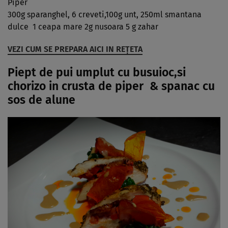
Piper
300g sparanghel, 6 creveti,100g unt, 250ml smantana
dulce 1 ceapa mare 2g nusoara 5 g zahar
VEZI CUM SE PREPARA AICI IN REŢETA
Piept de pui umplut cu busuioc,si
chorizo in crusta de piper & spanac cu
sos de alune