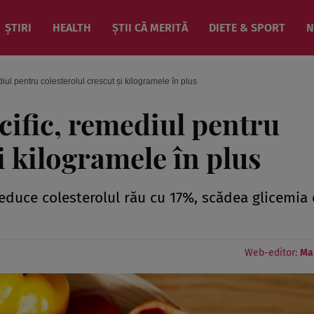
ȘTIRI
HEALTH
ȘTII CĂ MERITĂ
DIETE & SPORT
N
iul pentru colesterolul crescut și kilogramele în plus
cific, remediul pentru
i kilogramele în plus
reduce colesterolul rău cu 17%, scădea glicemia
Web-editor:
Ma