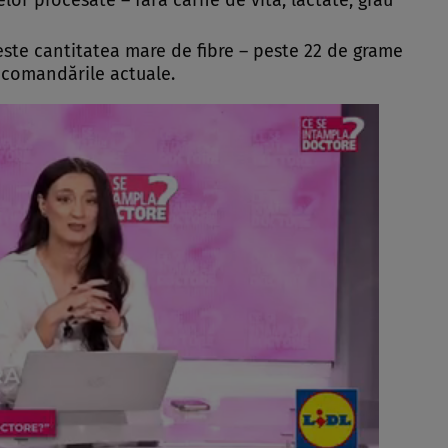
or procesate – fără carne de vită, lactate, grâu
este cantitatea mare de fibre – peste 22 de grame
recomandările actuale.