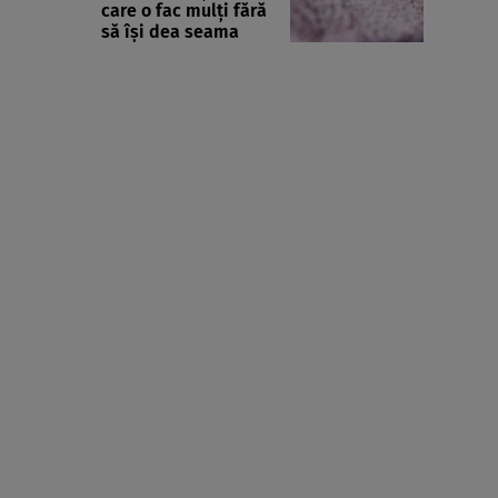
care o fac mulți fără
să își dea seama