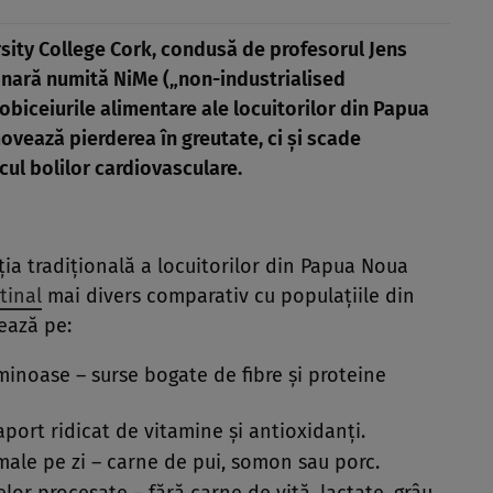
rsity College Cork, condusă de profesorul Jens
ionară numită NiMe („non-industrialised
obiceiurile alimentare ale locuitorilor din Papua
vează pierderea în greutate, ci și scade
cul bolilor cardiovasculare.
ia tradițională a locuitorilor din Papua Noua
tinal
mai divers comparativ cu populațiile din
xează pe:
minoase – surse bogate de fibre și proteine
port ridicat de vitamine și antioxidanți.
male pe zi – carne de pui, somon sau porc.