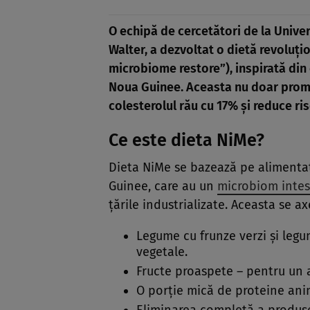
O echipă de cercetători de la Unive
Walter, a dezvoltat o dietă revoluț
microbiome restore”), inspirată din 
Noua Guinee. Aceasta nu doar promo
colesterolul rău cu 17% și reduce ris
Ce este dieta NiMe?
Dieta NiMe se bazează pe alimentaț
Guinee, care au un
microbiom intes
țările industrializate. Aceasta se a
Legume cu frunze verzi și legu
vegetale.
Fructe proaspete – pentru un a
O porție mică de proteine ani