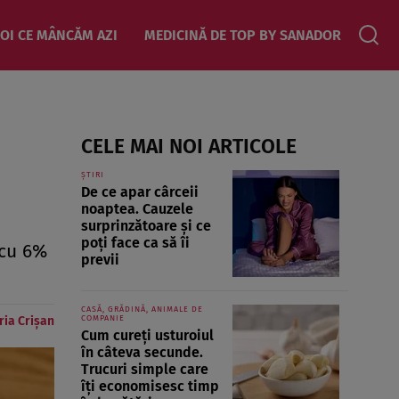
OI CE MÂNCĂM AZI
MEDICINĂ DE TOP BY SANADOR
CELE MAI NOI ARTICOLE
ȘTIRI
De ce apar cârceii
noaptea. Cauzele
surprinzătoare și ce
poți face ca să îi
 cu 6%
previi
CASĂ, GRĂDINĂ, ANIMALE DE
ria Crișan
COMPANIE
Cum cureți usturoiul
în câteva secunde.
Trucuri simple care
îți economisesc timp