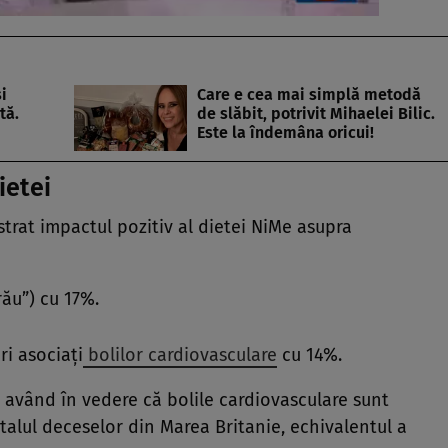
i
Care e cea mai simplă metodă
tă.
de slăbit, potrivit Mihaelei Bilic.
Este la îndemâna oricui!
ietei
trat impactul pozitiv al dietei NiMe asupra
rău”) cu 17%.
i asociați
bolilor cardiovasculare
cu 14%.
, având în vedere că bolile cardiovasculare sunt
talul deceselor din Marea Britanie, echivalentul a