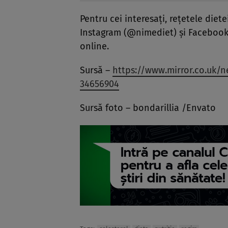
Pentru cei interesați, rețetele diet
Instagram (@nimediet) și Facebook,
online.
Sursă –
https://www.mirror.co.uk/n
34656904
Sursă foto –
bondarillia
/Envato