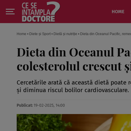
HOME
Home
•
Diete și Sport
•
Dietă și nutriție
•
Dieta din Oceanul Pacific, remed
Dieta din Oceanul Pa
colesterolul crescut ș
Cercetările arată că această dietă poate 
și diminua riscul bolilor cardiovasculare.
Publicat:
19-02-2025, 14:00