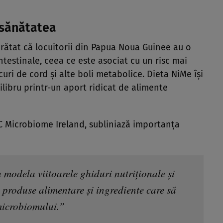
 sănătatea
arătat că locuitorii din Papua Noua Guinee au o
ntestinale, ceea ce este asociat cu un risc mai
uri de cord și alte boli metabolice. Dieta NiMe își
libru printr-un aport ridicat de alimente
PC Microbiome Ireland, subliniază importanța
 modela viitoarele ghiduri nutriționale și
 produse alimentare și ingrediente care să
microbiomului.”