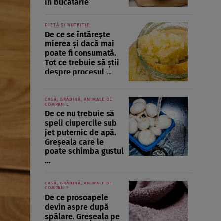
în bucătărie
DIETĂ ȘI NUTRIȚIE
De ce se întărește
mierea și dacă mai
poate fi consumată.
Tot ce trebuie să știi
despre procesul ...
CASĂ, GRĂDINĂ, ANIMALE DE
COMPANIE
De ce nu trebuie să
speli ciupercile sub
jet puternic de apă.
Greșeala care le
poate schimba gustul
...
CASĂ, GRĂDINĂ, ANIMALE DE
COMPANIE
De ce prosoapele
devin aspre după
spălare. Greșeala pe