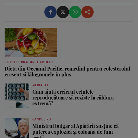
București și deține un masterat în Managementul Instituțiilor Mass-
Media. Daiana Matei ...
CITESTE URMATORUL ARTICOL:
Dieta din Oceanul Pacific, remediul pentru colesterolul
crescut și kilogramele în plus
MEDIAFAX
Cum ajută creierul celulele
reproducătoare să reziste la căldura
extremă?
GANDUL.RO
Ministrul bulgar al Apărării susține că
puterea exploziei și coloana de fum
arată...