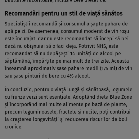
băuturile răcoritoare, inclusiv cele dietetice.
Recomandări pentru un stil de viață sănătos
Specialiștii recomandă și consumul a șapte pahare de
apă pe zi. De asemenea, consumul moderat de vin roșu
este încurajat, dar nu este recomandat să începi să bei
dacă nu obișnuiai să o faci deja. Potrivit NHS, este
recomandat să nu depășești 14 unități de alcool pe
săptămână, împărțite pe mai mult de trei zile. Aceasta
înseamnă aproximativ șase pahare medii (175 ml) de vin
sau șase pinturi de bere cu 4% alcool.
În concluzie, pentru o viață lungă și sănătoasă, legumele
cu frunze verzi sunt esențiale. Adoptând dieta Blue Zone
și încorporând mai multe alimente pe bază de plante,
precum leguminoasele, fructele și nucile, poți contribui
la creșterea longevității și reducerea riscurilor de boli
cronice.