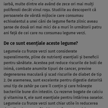
iarbă, multe dintre ele având de zece ori mai mulți
polifenoli decât vinul roșu. Studiile au descoperit că
persoanele de vârstă mijlocie care consumau
echivalentul a unei căni de legume fierte zilnic aveau
șanse de două ori mai mici de a muri în următorii patru
ani față de cei care nu consumau legume verzi.
De ce sunt esențiale aceste legume?
Legumele cu frunze verzi sunt considerate
superalimente, pline de nutrienți esențiali și beneficii
pentru sănătate. Acestea pot reduce riscurile de boli de
inimă, combate anumite tipuri de cancer, previne
degenerarea maculară și scad riscurile de diabet de tip
2. De asemenea, sunt excelente pentru digestie datorită
unui tip de zahăr pe care îl conțin și care hrănește
bacteriile bune din intestin. Cu rezerve bogate de calciu
și vitamina K, ele sunt esențiale pentru întărirea oaselor.
Legumele cu frunze verzi sunt chiar utile în reducerea