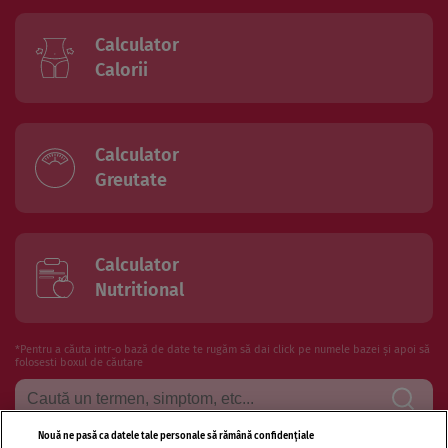
Calculator
Calorii
Calculator
Greutate
Calculator
Nutritional
*Pentru a căuta intr-o bază de date te rugăm să dai click pe numele bazei și apoi să
folosesti boxul de căutare
Nouă ne pasă ca datele tale personale să rămână confidențiale