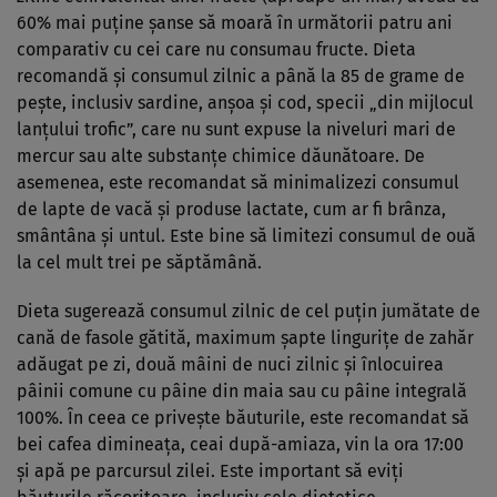
60% mai puține șanse să moară în următorii patru ani
comparativ cu cei care nu consumau fructe. Dieta
recomandă și consumul zilnic a până la 85 de grame de
pește, inclusiv sardine, anșoa și cod, specii „din mijlocul
lanțului trofic”, care nu sunt expuse la niveluri mari de
mercur sau alte substanțe chimice dăunătoare. De
asemenea, este recomandat să minimalizezi consumul
de lapte de vacă și produse lactate, cum ar fi brânza,
smântâna și untul. Este bine să limitezi consumul de ouă
la cel mult trei pe săptămână.
Dieta sugerează consumul zilnic de cel puțin jumătate de
cană de fasole gătită, maximum șapte lingurițe de zahăr
adăugat pe zi, două mâini de nuci zilnic și înlocuirea
pâinii comune cu pâine din maia sau cu pâine integrală
100%. În ceea ce privește băuturile, este recomandat să
bei cafea dimineața, ceai după-amiaza, vin la ora 17:00
și apă pe parcursul zilei. Este important să eviți