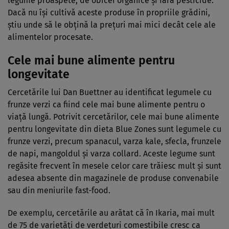
legume proaspete, de obicei organice și fără pesticide.
Dacă nu își cultivă aceste produse în propriile grădini,
știu unde să le obțină la prețuri mai mici decât cele ale
alimentelor procesate.
Cele mai bune alimente pentru
longevitate
Cercetările lui Dan Buettner au identificat legumele cu
frunze verzi ca fiind cele mai bune alimente pentru o
viață lungă. Potrivit cercetărilor, cele mai bune alimente
pentru longevitate din dieta Blue Zones sunt legumele cu
frunze verzi, precum spanacul, varza kale, sfecla, frunzele
de napi, mangoldul și varza collard. Aceste legume sunt
regăsite frecvent în mesele celor care trăiesc mult și sunt
adesea absente din magazinele de produse convenabile
sau din meniurile fast-food.
De exemplu, cercetările au arătat că în Ikaria, mai mult
de 75 de varietăți de verdețuri comestibile cresc ca