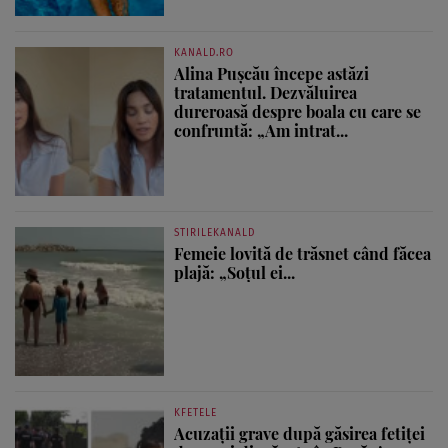
KANALD.RO
Alina Pușcău începe astăzi
tratamentul. Dezvăluirea
dureroasă despre boala cu care se
confruntă: „Am intrat...
STIRILEKANALD
Femeie lovită de trăsnet când făcea
plajă: „Soțul ei...
KFETELE
Acuzații grave după găsirea fetiței