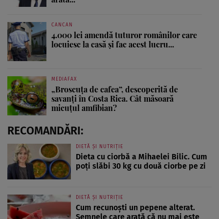
CANCAN
4.000 lei amendă tuturor românilor care
locuiesc la casă și fac acest lucru...
MEDIAFAX
„Broscuța de cafea”, descoperită de
savanți în Costa Rica. Cât măsoară
micuțul amfibian?
RECOMANDĂRI:
DIETĂ ȘI NUTRIȚIE
Dieta cu ciorbă a Mihaelei Bilic. Cum
poți slăbi 30 kg cu două ciorbe pe zi
DIETĂ ȘI NUTRIȚIE
Cum recunoști un pepene alterat.
Semnele care arată că nu mai este