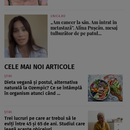
UNICA.RO
„Am cancer la sân. Am intrat în
metastază”. Alina Pușcău, mesaj
tulburător de pe patul...
CELE MAI NOI ARTICOLE
ȘTIRI
Dieta vegană și postul, alternativa
naturală la Ozempic? Ce se întâmplă
în organism atunci când ...
ȘTIRI
Trei lucruri pe care ar trebui să le
eviți între 45 și 65 de ani. Studiul care
leagă aceste obiceiuri ...