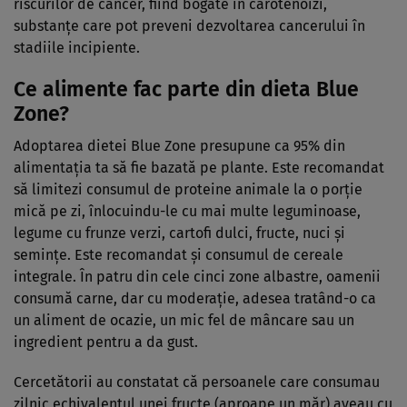
riscurilor de cancer, fiind bogate în carotenoizi,
substanțe care pot preveni dezvoltarea cancerului în
stadiile incipiente.
Ce alimente fac parte din dieta Blue
Zone?
Adoptarea dietei Blue Zone presupune ca 95% din
alimentația ta să fie bazată pe plante. Este recomandat
să limitezi consumul de proteine animale la o porție
mică pe zi, înlocuindu-le cu mai multe leguminoase,
legume cu frunze verzi, cartofi dulci, fructe, nuci și
semințe. Este recomandat și consumul de cereale
integrale. În patru din cele cinci zone albastre, oamenii
consumă carne, dar cu moderație, adesea tratând-o ca
un aliment de ocazie, un mic fel de mâncare sau un
ingredient pentru a da gust.
Cercetătorii au constatat că persoanele care consumau
zilnic echivalentul unei fructe (aproape un măr) aveau cu