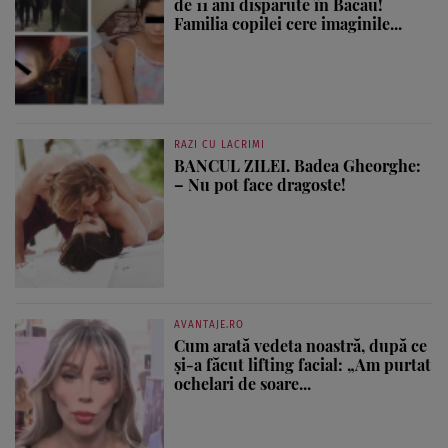
de 11 ani dispărute în Bacău!
Familia copilei cere imaginile...
RAZI CU LACRIMI
BANCUL ZILEI. Badea Gheorghe:
– Nu pot face dragoste!
AVANTAJE.RO
Cum arată vedeta noastră, după ce
și-a făcut lifting facial: „Am purtat
ochelari de soare...