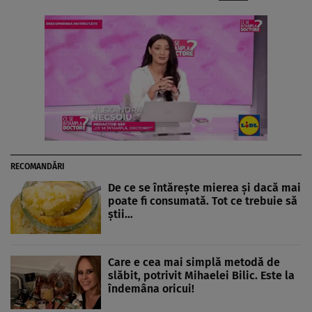
RECOMANDĂRI
De ce se întărește mierea și dacă mai
poate fi consumată. Tot ce trebuie să
știi…
Care e cea mai simplă metodă de
slăbit, potrivit Mihaelei Bilic. Este la
îndemâna oricui!