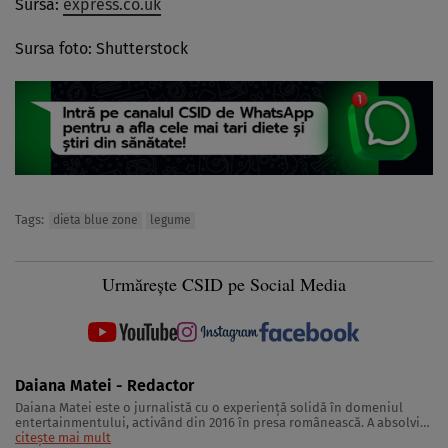
Sursa:
express.co.uk
Sursa foto: Shutterstock
Tags:
dieta blue zone
legume
Urmărește CSID pe Social Media
Daiana Matei - Redactor
Daiana Matei este o jurnalistă cu o experiență solidă în domeniul
entertainmentului, activând din 2016 în presa românească. A absolvit
Facultatea de Jurnalism și Științele Comunicării la Universitatea
citește mai mult