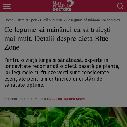
Home
•
Diete și Sport
•
Dietă și nutriție
•
Ce legume să mănânci ca să trăiești mai
Ce legume să mănânci ca să trăiești
mai mult. Detalii despre dieta Blue
Zone
Pentru o viață lungă și sănătoasă, experții în
longevitate recomandă o dietă bazată pe plante,
iar legumele cu frunze verzi sunt considerate
esențiale pentru menținerea unei stări de
sănătate optime.
Publicat:
19-02-2025, 13:00
Redactor:
Daiana Matei