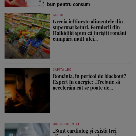
bun pentru consum
G4FOOD
Grecia ieftinește alimentele din
supermarketuri. Fermierii din
Halkidiki spun că turiștii români
cumpără mult ulei...
CAPITAL.RO
România, în pericol de blackout?
Expert în energie: „Trebuie să
accelerăm cât se poate de...
DOCTORUL ZILEI
„Sunt cardiolog și există trei