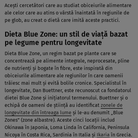
Acești cercetători care au studiat obiceiurile alimentare
ale celor care au atins o vârstă înaintată în regiunile de
pe glob, au creat o dietă care imită aceste practici.
Dieta Blue Zone: un stil de viață bazat
pe legume pentru longevitate
Dieta Blue Zone, un regim bazat pe plante care se
concentrează pe alimente integrale, neprocesate, pline
de nutrienți și bogate în fibre, este inspirată din
obiceiurile alimentare ale regiunilor în care oamenii
trăiesc mai mult și evită bolile cronice. Specialistul în
longevitate, Dan Buettner, este recunoscut ca fondatorul
dietei Blue Zone și inițiatorul termenului. Buettner și o
echipă de oameni de știință au identificat
zonele de
longevitate din întreaga lume
și le-au denumit „Blue
Zones” (zone albastre). Aceste cinci locații includ
Okinawa în Japonia, Loma Linda în California, Peninsula
Nicoya în Costa Rica, Sardinia în Italia și
Ikaria
în Grecia.