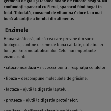
germenii de grâu şi fasolea boabe de culoare neagră. Nu
confundaţi spanacul cu Fierul, spanacul fiind bogat în
folat. Totodată, consumul de vitamina C duce la o mai
bună absorbţie a fierului din alimente.
Enzimele
Hrana sănătoasă, adică cea care provine din surse
biologice, conţine enzime de bună calitate, utile bunei
funcţionări a metabolismului. Cele mai importante
enzme sunt:
• citocromoxidaza – necesară pentru respiraţia celulelor
• lipaza – descompune moleculele de grăsime;
• lactaza – ajută la digestia laptelui;
• proteaza – ajută la digestia proteinelor;