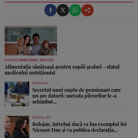
intervievând vedete ...
CITESTE URMATORUL ARTICOL:
Alimentaţia sănătoasă pentru copiii şcolari - sfatul
medicului nutriţionist
MEDIAFAX
Secretul unui cuplu de pensionari care
nu are datorii: metoda plicurilor le-a
schimbat...
GANDUL.RO
Bolojan, întrebat dacă va lua exemplul lui
Nicușor Dan și va publica declarația...