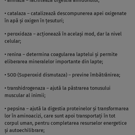
• amilaza – facilitează digestia amidonului;
• catalaza – catalizează descompunerea apei oxigenate
în apă şi oxigen în ţesuturi;
• peroxidaza – acţionează în acelaşi mod, dar la nivel
celular;
• renina – determina coagularea laptelui şi permite
eliberarea mineralelor importante din lapte;
• SOD (Superoxid dismutaza) – previne îmbătrânirea;
• transhidrogenaza – ajută la păstrarea tonusului
muscular al inimii;
• pepsina – ajută la digestia proteinelor şi transformarea
lor în aminoacizi, care sunt apoi transportaţi în tot
corpul uman, pentru completarea resurselor energetice
şi autoechilibrare;