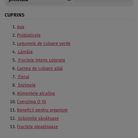
CUPRINS
Apa
Probioticele
Legumele de culoare verde
Lămâia
Fructele intens colorate
Carnea de culoare albă
Fierul
Enzimele
Alimentele alcaline
Coenzima Q 10
Beneficii pentru organism
Grăsimile sănătoase
Fructele oleaginoase