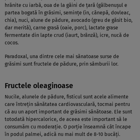
hrănite cu iarbă, oua de la găini de ţară (gălbenuşul e
partea bogată în grăsimi, seminţe (in, cânepă, dovleac,
chia), nuci, alune de pădure, avocado (greu de găsit bio,
dar merită), carne grasă (oaie, porc), lactate grase
fermentate din lapte crud (iaurt, brânză), icre, nucă de
cocos.
Paradoxal, una dintre cele mai sănatoase surse de
grăsimi sunt fructele de pădure, prin sâmburii lor.
Fructele oleaginoase
Nucile, alunele de pădure, fisticul sunt acele alimente
care întreţin sănătatea cardiovasculară, tocmai pentru
că au un aport important de grăsimi sănătoase. Ele sunt
totodată hipercalorice, de aceea este important să le
consumăm cu moderaţie. O porţie înseamnă cât încape
în podul palmei, adică nu mai mult de 8-10 bucăţi.