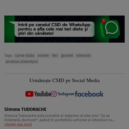
Tags:
carne slaba
enzime
fier
grasimi
minerale
produse alimentare
Urmărește CSID pe Social Media
Simona TUDORACHE
Simona Tudorache este jurnalist şi redactor al site-ului "Ce se
întâmplă, doctore?", având în portofoliu articole şi interviuri cu
medici, nutriţionişti şi specialişti în activitate fizică. De asemenea,
citește mai mult
Simona Tudorache este preocupată şi de zona de lifestyle sănătos,