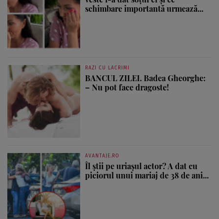
schimbare importantă urmează...
RAZI CU LACRIMI
BANCUL ZILEI. Badea Gheorghe:
– Nu pot face dragoste!
AVANTAJE.RO
Îl știi pe uriașul actor? A dat cu
piciorul unui mariaj de 38 de ani...