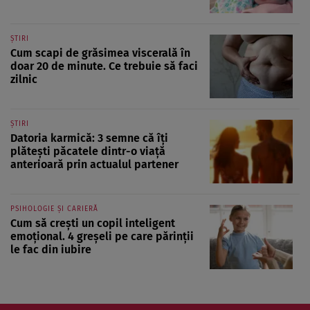
ȘTIRI
Cum scapi de grăsimea viscerală în
doar 20 de minute. Ce trebuie să faci
zilnic
ȘTIRI
Datoria karmică: 3 semne că îți
plătești păcatele dintr-o viață
anterioară prin actualul partener
PSIHOLOGIE ȘI CARIERĂ
Cum să crești un copil inteligent
emoțional. 4 greșeli pe care părinții
le fac din iubire