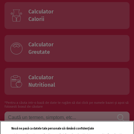
Calculator
Calorii
Calculator
Greutate
Calculator
Nutritional
*Pentru a căuta intr-o bază de date te rugăm să dai click pe numele bazei și apoi să
folosesti boxul de căutare
Nouă ne pasă ca datele tale personale să rămână confidențiale