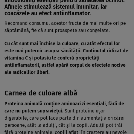
antioxidanţi esenţiali pentru sănătatea ochilor.
Afinele stimulează sistemul imunitar, iar
coacăzele au efect antiinflamator.
Recomand consumul acestor fructe de mai multe ori pe
săptămână, fie că sunt proaspete sau congelate.
Cu cât sunt mai închise la culoare, cu atât efectul lor
este mai puternic asupra sănătăţii. Conţinutul ridicat de
vitamina C şi potasiu le conferă proprietăţi
antiinflamatorii, astfel apără corpul de efectele nocive
ale radicalilor liberi.
Carnea de culoare albă
Proteina animală conţine aminoacizi esenţiali, fără de
care nu putem supravieţui.
Sunt proteine uşor
digerabile, care pot face parte din alimentaţia oricărei
persoane, atât la adulţi, cât şi la copii. Adulţii pot trăi
fără proteine animale, copiii aflaţi în creştere au nevoie