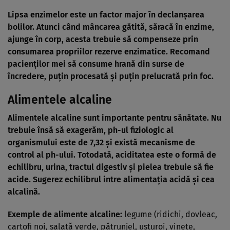
Lipsa enzimelor este un factor major în declanşarea
bolilor. Atunci când mâncarea gătită, săracă în enzime,
ajunge în corp, acesta trebuie să compenseze prin
consumarea propriilor rezerve enzimatice. Recomand
pacienţilor mei să consume hrană din surse de
încredere, puţin procesată şi puţin prelucrată prin foc.
Alimentele alcaline
Alimentele alcaline
sunt importante pentru sănătate. Nu
trebuie însă să exagerăm, ph-ul fiziologic al
organismului este de 7,32 şi există mecanisme de
control al ph-ului. Totodată, aciditatea este o formă de
echilibru, urina, tractul digestiv şi pielea trebuie să fie
acide. Sugerez echilibrul intre alimentaţia acidă şi cea
alcalină.
Exemple de alimente alcaline:
legume (ridichi, dovleac,
cartofi noi, salată verde, pătrunjel, usturoi, vinete,