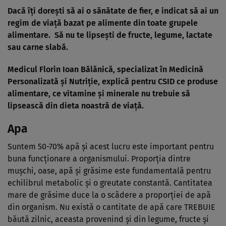
Dacă îţi doreşti să ai o sănătate de fier, e indicat să ai un
regim de viaţă bazat pe alimente din toate grupele
alimentare.
Să nu te lipseşti de fructe, legume, lactate
sau carne slabă.
Medicul Florin Ioan Bălănică, specializat în Medicină
Personalizată şi Nutriţie, explică pentru CSID ce produse
alimentare, ce vitamine şi minerale nu trebuie să
lipsească din dieta noastră de viaţă.
Apa
Suntem 50-70% apă şi acest lucru este important pentru
buna funcţionare a organismului. Proporţia dintre
muşchi, oase, apă şi grăsime este fundamentală pentru
echilibrul metabolic şi o greutate constantă. Cantitatea
mare de grăsime duce la o scădere a proporţiei de apă
din organism. Nu există o cantitate de apă care TREBUIE
băută zilnic, aceasta provenind şi din legume, fructe şi