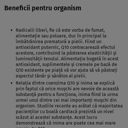
Beneficii pentru organism
Radicalii liberi, fie că este vorba de fumat,
alimentaţie sau poluare, duc în principal la
îmbătrânirea prematură a pielii. Fiind un
antioxidant puternic, Q10 contracarează efectul
acestora, contribuind la păstrarea elasticităţii şi
luminozităţii tenului. Alimentaţia bogată în acest
antioxidant, suplimentele şi cremele pe bază de
Q10 existente pe piaţă vă vor ajuta să vă păstraţi
aspectul tânăr şi sănătos al pielii.
Relaţia dintre coenzima Q10 şi inima se explică
prin faptul că orice muşchi are nevoie de această
substanţă pentru a funcţiona, inima fiind la urma
urmei unul dintre cei mai importanţi muşchi din
organism. Studiile recente au arătat că majoritatea
pacienţilor cu boală cardiacă prezintă un nivel
scăzut al acestei substanţe. Acest lucru
demonstrează că inima are poate cea mai mare