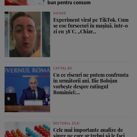
bun pentru consum
G4FOOD
Experiment viral pe TikTok. Cum
se coc fursecuri în mașină, într-o
zi cu 38°C. „Chiar...
CAPITAL.RO
Cu ce riscuri ne putem confrunta
în următorii ani. Ilie Bolojan
vorbește despre ratingul
României:...
DOCTORUL ZILEI
Cele mai importante analize de
sânge pe care ar trebui să le faci