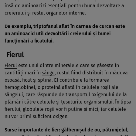
însă de aminoacizi esenţiali pentru buna dezvoltare a
creierului şi restul organelor interne.
De exemplu, triptofanul aflat în carnea de curcan este
un aminoacid util dezvoltării creierului şi bunei
funcţionări a ficatului.
Fierul
Fierul
este unul dintre mineralele care se găseşte în
cantităţi mari în
sânge
, restul fiind distribuit în măduva
osoasă, ficat şi splină. El contribuie la formarea
hemoglobinei, o proteină aflată în celulele roşii ale
sângelui, care răspunde de transportul oxigenului de la
plămâni către celulele şi ţesuturile organismului. În lipsa
fierului, globulele roşii vor fi puţine şi mici, iar celulele
nu vor primi suficient oxigen.
Surse importante de fier: gălbenuşul de ou, pătrunjelul,