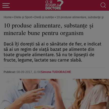
Home
•
Diete și Sport
•
Dietă și nutriție
•
10 produse alimentare, substanţe şi mi
10 produse alimentare, substanţe şi
minerale bune pentru organism
Dacă îţi doreşti să ai o sănătate de fier, e indicat
să ai un regim de viaţă bazat pe alimente din
toate grupele alimentare. Să nu te lipseşti de
fructe, legume, lactate sau carne slabă.
Publicat:
08-09-2017, 11:00
Simona TUDORACHE