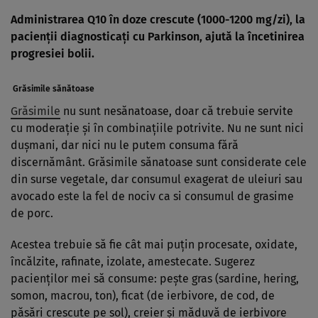
Administrarea Q10 în doze crescute (1000-1200 mg/zi), la
pacienţii diagnosticaţi cu Parkinson, ajută la încetinirea
progresiei bolii.
Grăsimile sănătoase
Grăsimile
nu sunt nesănatoase, doar că trebuie servite
cu moderaţie şi în combinaţiile potrivite. Nu ne sunt nici
duşmani, dar nici nu le putem consuma fără
discernământ. Grăsimile sănatoase sunt considerate cele
din surse vegetale, dar consumul exagerat de uleiuri sau
avocado este la fel de nociv ca si consumul de grasime
de porc.
Acestea trebuie să fie cât mai puţin procesate, oxidate,
încălzite, rafinate, izolate, amestecate. Sugerez
pacienţilor mei să consume: peşte gras (sardine, hering,
somon, macrou, ton), ficat (de ierbivore, de cod, de
păsări crescute pe sol), creier şi măduvă de ierbivore