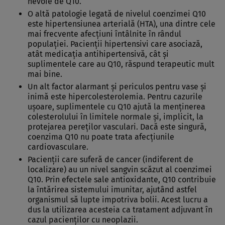
nevoie de Q10.
O altă patologie legată de nivelul coenzimei Q10
este hipertensiunea arterială (HTA), una dintre cele
mai frecvente afecţiuni întâlnite în rândul
populaţiei. Pacienţii hipertensivi care asociază,
atât medicaţia antihipertensivă, cât şi
suplimentele care au Q10, răspund terapeutic mult
mai bine.
Un alt factor alarmant şi periculos pentru vase şi
inimă este hipercolesterolemia. Pentru cazurile
uşoare, suplimentele cu Q10 ajută la menţinerea
colesterolului în limitele normale şi, implicit, la
protejarea pereţilor vasculari. Dacă este singură,
coenzima Q10 nu poate trata afecţiunile
cardiovasculare.
Pacienţii care suferă de cancer (indiferent de
localizare) au un nivel sangvin scăzut al coenzimei
Q10. Prin efectele sale antioxidante, Q10 contribuie
la întărirea sistemului imunitar, ajutând astfel
organismul să lupte impotriva bolii. Acest lucru a
dus la utilizarea acesteia ca tratament adjuvant în
cazul pacienţilor cu neoplazii.