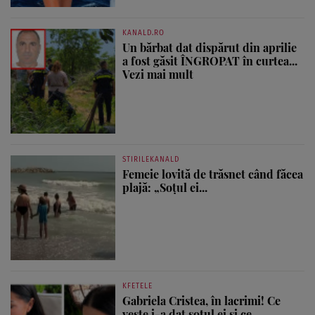
KANALD.RO
Un bărbat dat dispărut din aprilie
a fost găsit ÎNGROPAT în curtea...
Vezi mai mult
STIRILEKANALD
Femeie lovită de trăsnet când făcea
plajă: „Soțul ei...
KFETELE
Gabriela Cristea, în lacrimi! Ce
veste i-a dat soțul ei și ce