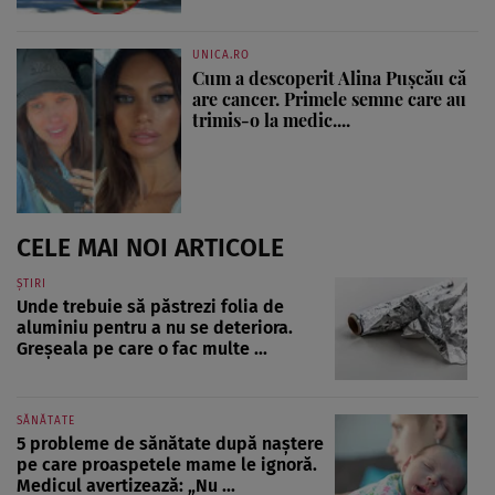
UNICA.RO
Cum a descoperit Alina Pușcău că
are cancer. Primele semne care au
trimis-o la medic....
CELE MAI NOI ARTICOLE
ȘTIRI
Unde trebuie să păstrezi folia de
aluminiu pentru a nu se deteriora.
Greșeala pe care o fac multe ...
SĂNĂTATE
5 probleme de sănătate după naștere
pe care proaspetele mame le ignoră.
Medicul avertizează: „Nu ...