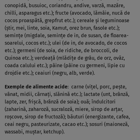
conopidă, busuioc, coriandru, andive, varză, mazăre,
chilli, asparagus etc.); fructe (avocado, lămâie, nucă de
cocos proaspătă, grepfrut etc.); cereale şi leguminoase
(ştir, mei, linte, soia, Kamut, orez brun, fasole etc.);
seminţe (migdale, seminţe de in, de susan, de floarea-
soarelui, cocos etc.); ulei (de in, de avocado, de cocos
etc.); germeni (de soia, de ridiche, de broccoli, de
Quinoa etc.); verdeaţă (mlădiţe de grâu, de orz, ovăz,
coada calului etc.); pâine (pâine cu germeni, lipie cu
drojdie etc.); ceaiuri (negru, alb, verde).
Exemple de alimente acide
: carne (viţel, porc, peşte,
vânat, midii, cârnaţi, slănină etc.); lactate (unt, brânză,
lapte, zer, frişcă, brânză de soia); ouă; îndulcitori
(zaharină, zaharoză, sucraloză, miere, sirop de arţar,
roşcove, sirop de fructoză); băuturi (energizante, cafea,
ceai negru, pasteurizate, cacao etc.); sosuri (maioneză,
wassabi, muştar, ketchup).