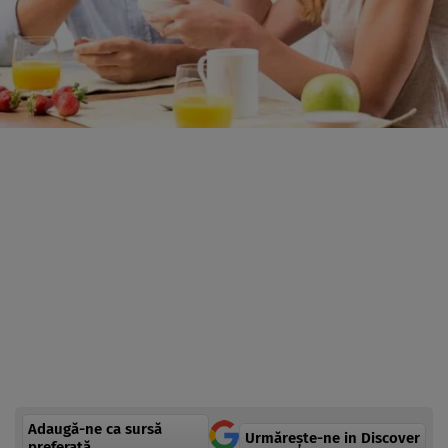
Adaugă-ne ca sursă
Urmărește-ne in Discover
preferată