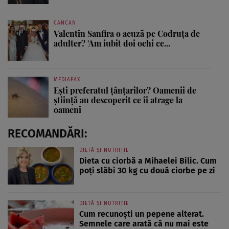
CANCAN
Valentin Sanfira o acuză pe Codruța de
adulter? 'Am iubit doi ochi ce...
MEDIAFAX
Ești preferatul țânțarilor? Oamenii de
știință au descoperit ce îi atrage la
oameni
RECOMANDĂRI:
DIETĂ ȘI NUTRIȚIE
Dieta cu ciorbă a Mihaelei Bilic. Cum
poți slăbi 30 kg cu două ciorbe pe zi
DIETĂ ȘI NUTRIȚIE
Cum recunoști un pepene alterat.
Semnele care arată că nu mai este