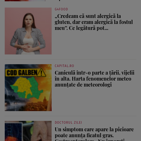
G4FOOD
„Credeam că sunt alergică la
gluten, dar eram alergică la fostul
meu”. Ce legătură pot...
CAPITAL.RO
Caniculă într-o parte a țării, vijelii
în alta. Harta fenomenelor meteo
anunțate de meteorologi
DOCTORUL ZILEI
Un simptom care apare la picioare
poate anunța ficatul gras.