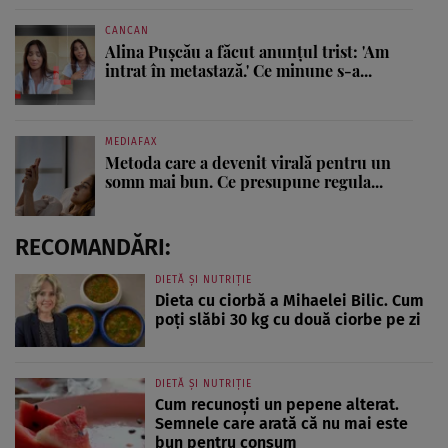
CANCAN
Alina Pușcău a făcut anunțul trist: 'Am
intrat în metastază.' Ce minune s-a...
MEDIAFAX
Metoda care a devenit virală pentru un
somn mai bun. Ce presupune regula...
RECOMANDĂRI:
DIETĂ ȘI NUTRIȚIE
Dieta cu ciorbă a Mihaelei Bilic. Cum
poți slăbi 30 kg cu două ciorbe pe zi
DIETĂ ȘI NUTRIȚIE
Cum recunoști un pepene alterat.
Semnele care arată că nu mai este
bun pentru consum