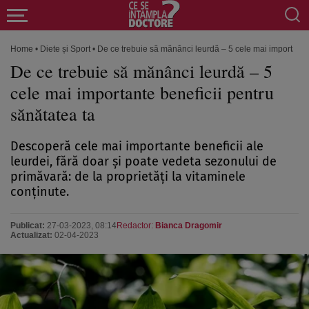
Home
•
Diete și Sport
•
De ce trebuie să mănânci leurdă – 5 cele mai importante 
De ce trebuie să mănânci leurdă – 5
cele mai importante beneficii pentru
sănătatea ta
Descoperă cele mai importante beneficii ale
leurdei, fără doar și poate vedeta sezonului de
primăvară: de la proprietăți la vitaminele
conținute.
Publicat:
27-03-2023, 08:14
Redactor:
Bianca Dragomir
Actualizat:
02-04-2023