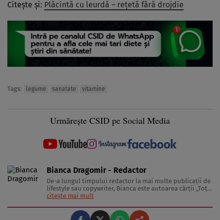
Citește și:
Plăcintă cu leurdă – rețetă fără drojdie
Tags:
legume
sanatate
vitamine
Urmărește CSID pe Social Media
Bianca Dragomir - Redactor
De-a lungul timpului redactor la mai multe publicații de
lifestyle sau copywriter, Bianca este autoarea cărții „Toți
câinii aleargă după fluturi” și, de curând, studentă în
citește mai mult
cadrul Masterului de Antropologie al SNSPA. Uneori mai
schițează poeme, alteori visează cum, într-o zi, va ...