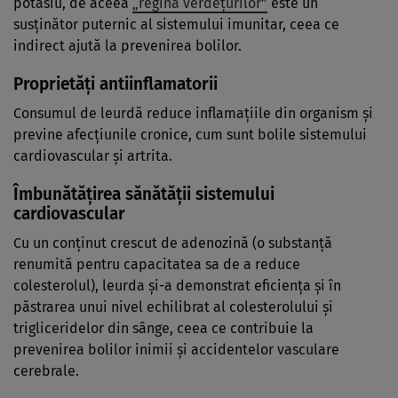
potasiu, de aceea
„regina verdețurilor”
este un
susținător puternic al sistemului imunitar, ceea ce
indirect ajută la prevenirea bolilor.
Proprietăți antiinflamatorii
Consumul de leurdă reduce inflamațiile din organism și
previne afecțiunile cronice, cum sunt bolile sistemului
cardiovascular și artrita.
Îmbunătățirea sănătății sistemului
cardiovascular
Cu un conținut crescut de adenozină (o substanță
renumită pentru capacitatea sa de a reduce
colesterolul), leurda și-a demonstrat eficiența și în
păstrarea unui nivel echilibrat al colesterolului și
trigliceridelor din sânge, ceea ce contribuie la
prevenirea bolilor inimii și accidentelor vasculare
cerebrale.