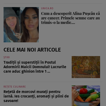
UNICA.RO
Cum a descoperit Alina Pușcău că
are cancer. Primele semne care au
trimis-o la medic....
CELE MAI NOI ARTICOLE
ȘTIRI
Tradiții și superstiții în Postul
Adormirii Maicii Domnului! Lucrurile
care aduc ghinion între 1 ...
REȚETE CULINARE
Rețetă de morcovi murați pentru
iarnă. Ies crocanți, aromați și plini de
savoare!