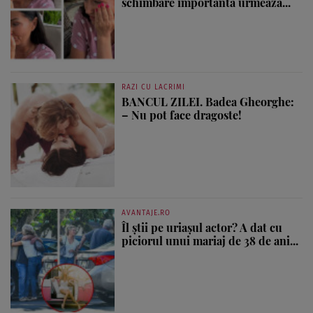
schimbare importantă urmează...
RAZI CU LACRIMI
BANCUL ZILEI. Badea Gheorghe:
– Nu pot face dragoste!
AVANTAJE.RO
Îl știi pe uriașul actor? A dat cu
piciorul unui mariaj de 38 de ani...