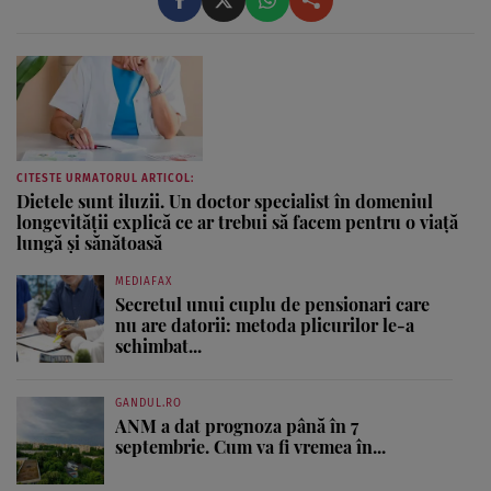
CITESTE URMATORUL ARTICOL:
Dietele sunt iluzii. Un doctor specialist în domeniul
longevității explică ce ar trebui să facem pentru o viață
lungă și sănătoasă
MEDIAFAX
Secretul unui cuplu de pensionari care
nu are datorii: metoda plicurilor le-a
schimbat...
GANDUL.RO
ANM a dat prognoza până în 7
septembrie. Cum va fi vremea în...