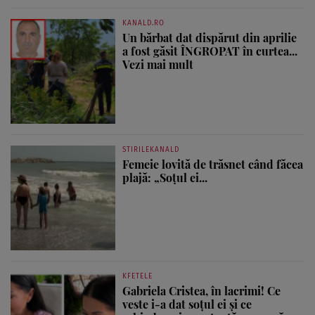
KANALD.RO
Un bărbat dat dispărut din aprilie
a fost găsit ÎNGROPAT în curtea...
Vezi mai mult
STIRILEKANALD
Femeie lovită de trăsnet când făcea
plajă: „Soțul ei...
KFETELE
Gabriela Cristea, în lacrimi! Ce
veste i-a dat soțul ei și ce