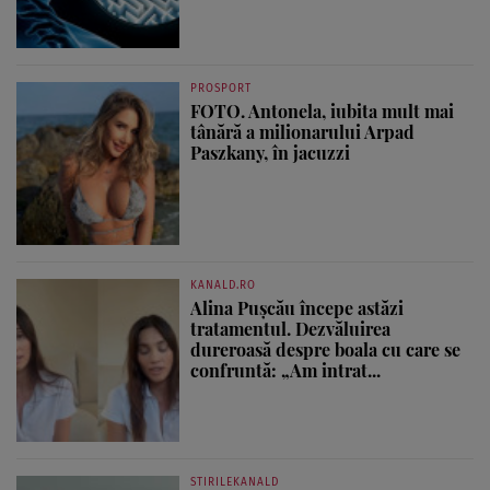
PROSPORT
FOTO. Antonela, iubita mult mai
tânără a milionarului Arpad
Paszkany, în jacuzzi
KANALD.RO
Alina Pușcău începe astăzi
tratamentul. Dezvăluirea
dureroasă despre boala cu care se
confruntă: „Am intrat...
STIRILEKANALD