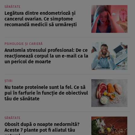
SĂNĂTATE
Legătura dintre endometrioză și
cancerul ovarian. Ce simptome
recomandă medicii să urmărești
PSIHOLOGIE ȘI CARIERĂ
Anatomia stresului profesional: De ce
reacționează corpul la un e-mail ca la
un pericol de moarte
ȘTIRI
Nu toate proteinele sunt la fel. Ce să
pui în farfurie în funcție de obiectivul
tău de sănătate
SĂNĂTATE
Obosit după o noapte nedormită?
Aceste 7 plante pot fi aliatul tău