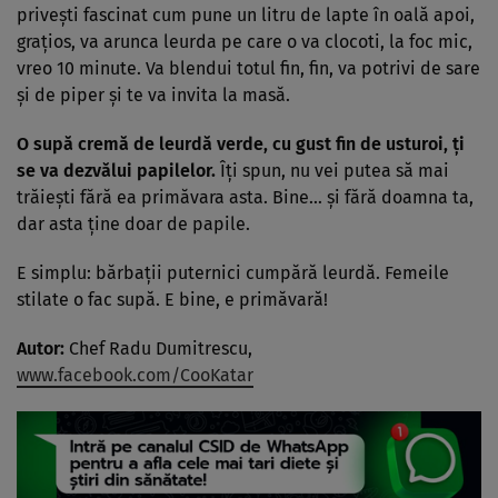
priveşti fascinat cum pune un litru de lapte în oală apoi,
graţios, va arunca leurda pe care o va clocoti, la foc mic,
vreo 10 minute. Va blendui totul fin, fin, va potrivi de sare
şi de piper şi te va invita la masă.
O supă cremă de leurdă verde, cu gust fin de usturoi, ţi
se va dezvălui papilelor.
Îţi spun, nu vei putea să mai
trăieşti fără ea primăvara asta. Bine… şi fără doamna ta,
dar asta ţine doar de papile.
E simplu: bărbaţii puternici cumpără leurdă. Femeile
stilate o fac supă. E bine, e primăvară!
Autor:
Chef Radu Dumitrescu,
www.facebook.com/CooKatar