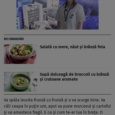
RECOMANDĂRI
Salată cu mere, năut şi brânză feta
Supă dulceagă de broccoli cu brânză
şi crutoane aromate
Va spăla leurda frunză cu frunză şi o va scurge bine. Va
căli ceapa în puţin unt, apoi va pune morcovul şi cartoful
şi va amesteca fragil. E ca şi cum te-ar lua în braţe. O