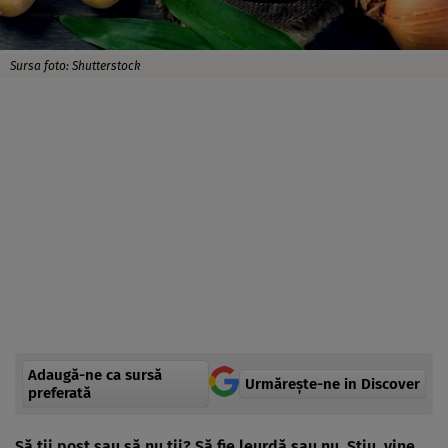
Sursa foto: Shutterstock
Adaugă-ne ca sursă
Urmărește-ne in Discover
preferată
Să ţii post sau să nu ţii? Să fie leurdă sau nu. Ştiu, vine