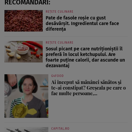
RECOMANDĂRI:
REȚETE CULINARE
Pate de fasole roșie cu gust
desăvârșit. Ingredientul care face
diferența
REȚETE CULINARE
Sosul picant pe care nutriționiștii îl
preferă în locul ketchupului. Are
foarte puține calorii, dar ascunde un
dezavantaj
G4FOOD
Ai început să mănânci sănătos și
te-ai constipat? Greșeala pe care o
fac multe persoane,...
CAPITAL.RO