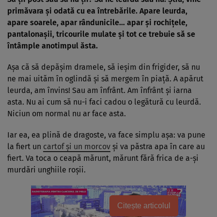
primăvara şi odată cu ea întrebările. Apare leurda,
apare soarele, apar rândunicile… apar şi rochiţele,
pantalonaşii, tricourile mulate şi tot ce trebuie să se
întâmple anotimpul ăsta.
Aşa că să depăşim dramele, să ieşim din frigider, să nu
ne mai uităm în oglindă şi să mergem în piaţă. A apărut
leurda, am învins! Sau am înfrânt. Am înfrânt şi iarna
asta. Nu ai cum să nu-i faci cadou o legătură cu leurdă.
Niciun om normal nu ar face asta.
Iar ea, ea plină de dragoste, va face simplu aşa: va pune
la fiert un
cartof şi un morcov
şi va păstra apa în care au
fiert. Va toca o ceapă mărunt, mărunt fără frica de a-şi
murdări unghiile roşii.
Citește articolul