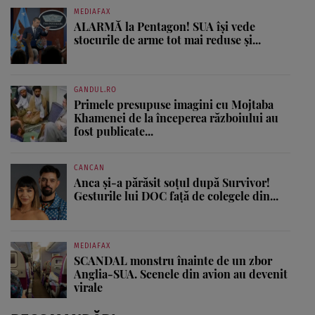
MEDIAFAX
ALARMĂ la Pentagon! SUA își vede
stocurile de arme tot mai reduse și...
GANDUL.RO
Primele presupuse imagini cu Mojtaba
Khamenei de la începerea războiului au
fost publicate...
CANCAN
Anca și-a părăsit soțul după Survivor!
Gesturile lui DOC față de colegele din...
MEDIAFAX
SCANDAL monstru înainte de un zbor
Anglia-SUA. Scenele din avion au devenit
virale