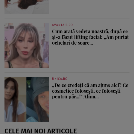
AVANTAJE.RO
Cum arată vedeta noastră, după ce
și-a făcut lifting facial: „Am purtat
ochelari de soare...
UNICA.RO
„De ce credeți că am ajuns aici? Ce
cosmetice folosești, ce folosești
pentru păr...!" Alina...
CELE MAI NOI ARTICOLE