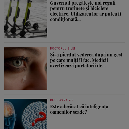
Guvernul pregătește noi reguli
pentru trotinete și biciclete
electrice. Utilizarea lor ar putea fi
condiționată...
DOCTORUL ZILEI
Și-a pierdut vederea după un gest
pe care mulți îl fac. Medicii
avertizează purtătorii de...
DESCOPERA.RO
Este adevărat că inteligența
oamenilor scade?