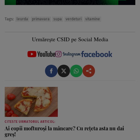
Tags:
leurda
primavara
supa
verdeturi
vitamine
Urmărește CSID pe Social Media
CITESTE URMATORUL ARTICOL:
Ai copii mofturoși la mâncare? Cu rețeta asta nu dai
greș!