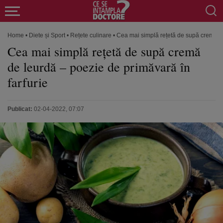
Home
•
Diete și Sport
•
Rețete culinare
•
Cea mai simplă rețetă de supă cremă de
Cea mai simplă rețetă de supă cremă
de leurdă – poezie de primăvară în
farfurie
Publicat:
02-04-2022, 07:07