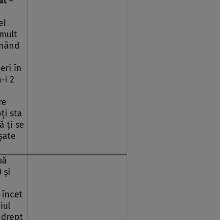
cat
–
el
 mult
inând
eri în
-i 2
.
re
ţi sta
ă ţi se
şate
uă
 şi
e
 încet
iul
 drept