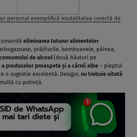
enor personal exemplifică modalitatea corectă de
recomandă
eliminarea tuturor alimentelor
carbogazoase, prăjiturile, bomboanele, pâinea,
 consumului de alcool
(două băuturi pe
 a produselor proaspete şi a cărnii albe
– pieptul
te o sugestie excelentă. Desigur,
nu trebuie uitată
 multă cu putinţă.