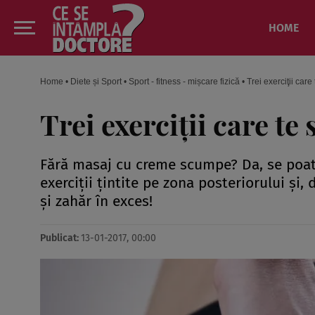
HOME
Home
•
Diete și Sport
•
Sport - fitness - mișcare fizică
•
Trei exerciţii car
Trei exerciţii care te 
Fără masaj cu creme scumpe? Da, se poate!
exerciţii ţintite pe zona posteriorului şi,
şi zahăr în exces!
Publicat:
13-01-2017, 00:00