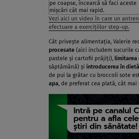
pe coapse, încearcă să faci aceste
mişcări cât mai rapid.
Vezi aici un video în care un antr
efectuare a exerciţiilor step-up.
Cât priveşte alimentaţia, Valerie 
procesate
(aici includem sucurile 
pastele şi cartofii prăjiţi),
limitarea
săptămână) şi
introducerea în dietă
de pui la grătar cu broccoli sote es
apa
, de preferat cea plată, cât mai