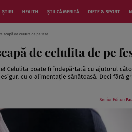
ȘTIRI
HEALTH
ȘTII CĂ MERITĂ
DIETE & SPORT
N
e te scapă de celulita de pe fese
scapă de celulita de pe fe
 Celulita poate fi îndepărtată cu ajutorul câto
 desigur, cu o alimentaţie sănătoasă. Deci fără g
Senior Editor:
Pau