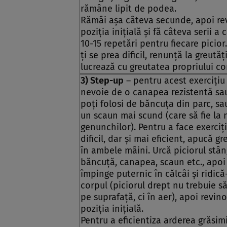
rămâne lipit de podea.
Rămâi aşa câteva secunde, apoi re
poziţia iniţială şi fă câteva serii a 
10-15 repetări pentru fiecare picior
ţi se prea dificil, renunţă la greutăţi
lucrează cu greutatea propriului co
3) Step-up
– pentru acest exerciţiu 
nevoie de o canapea rezistentă sa
poţi folosi de băncuţa din parc, sa
un scaun mai scund (care să fie la n
genunchilor). Pentru a face exerciţ
dificil, dar şi mai eficient, apucă gr
în ambele mâini. Urcă piciorul stâ
băncuţă, canapea, scaun etc., apoi
împinge puternic în călcâi şi ridică-
corpul (piciorul drept nu trebuie s
pe suprafaţă, ci în aer), apoi revino
poziţia iniţială.
Pentru a eficientiza arderea grăsim