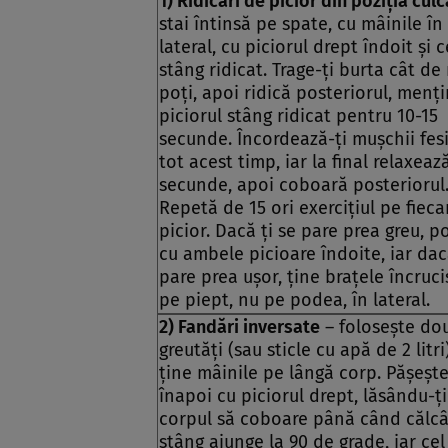
1) Ridicări de picior din poziţia cul
stai întinsă pe spate, cu mâinile în
lateral, cu piciorul drept îndoit şi c
stâng ridicat. Trage-ţi burta cât de
poţi, apoi ridică posteriorul, menţ
piciorul stâng ridicat pentru 10-15
secunde. Încordează-ţi muşchii fesi
tot acest timp, iar la final relaxează
secunde, apoi coboară posteriorul
Repetă de 15 ori exerciţiul pe fieca
picior. Dacă ţi se pare prea greu, po
cu ambele picioare îndoite, iar dac
pare prea uşor, ţine braţele încruci
pe piept, nu pe podea, în lateral.
2) Fandări inversate
– foloseşte do
greutăţi (sau sticle cu apă de 2 litri)
ţine mâinile pe lângă corp. Păşeşt
înapoi cu piciorul drept, lăsându-ţi
corpul să coboare până când călcâ
stâng ajunge la 90 de grade, iar cel