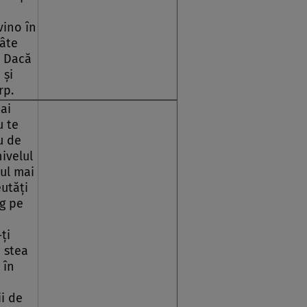
vino în
câte
. Dacă
 şi
rp.
ai
u te
u de
ivelul
iul mai
eutăţi
ng pe
ţi
ă stea
 în
ii de