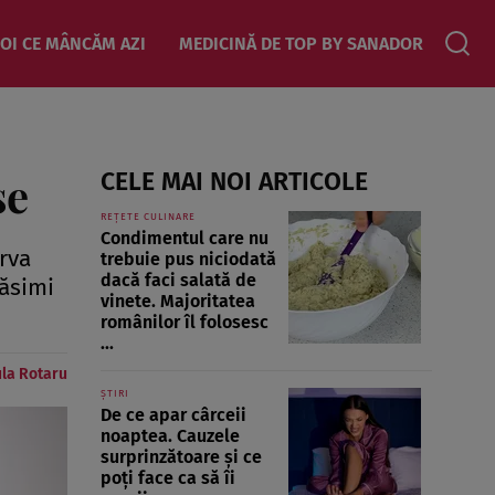
OI CE MÂNCĂM AZI
MEDICINĂ DE TOP BY SANADOR
se
CELE MAI NOI ARTICOLE
REȚETE CULINARE
Condimentul care nu
rva
trebuie pus niciodată
dacă faci salată de
răsimi
vinete. Majoritatea
românilor îl folosesc
...
la Rotaru
ȘTIRI
De ce apar cârceii
noaptea. Cauzele
surprinzătoare și ce
poți face ca să îi