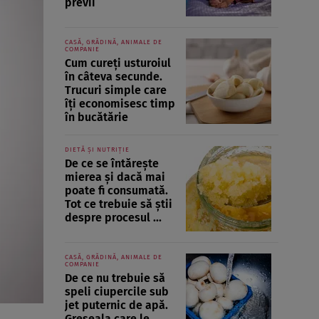
previi
CASĂ, GRĂDINĂ, ANIMALE DE
COMPANIE
Cum cureți usturoiul
în câteva secunde.
Trucuri simple care
îți economisesc timp
în bucătărie
DIETĂ ȘI NUTRIȚIE
De ce se întărește
mierea și dacă mai
poate fi consumată.
Tot ce trebuie să știi
despre procesul ...
CASĂ, GRĂDINĂ, ANIMALE DE
COMPANIE
De ce nu trebuie să
speli ciupercile sub
jet puternic de apă.
Greșeala care le