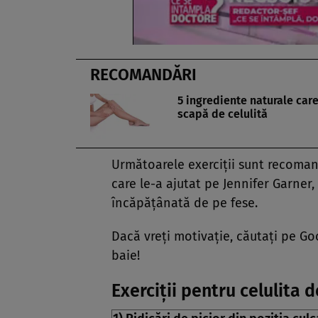
RECOMANDĂRI
5 ingrediente naturale care
scapă de celulită
Următoarele exerciţii sunt recoma
care le-a ajutat pe Jennifer Garner,
încăpăţânată de pe fese.
Dacă vreţi motivaţie, căutaţi pe G
baie!
Exerciţii pentru
celulita
de