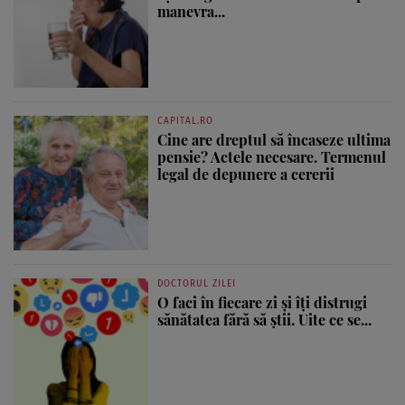
manevra...
CAPITAL.RO
Cine are dreptul să încaseze ultima
pensie? Actele necesare. Termenul
legal de depunere a cererii
DOCTORUL ZILEI
O faci în fiecare zi și îți distrugi
sănătatea fără să știi. Uite ce se...