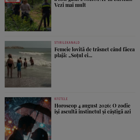
Vezi mai mult
STIRILEKANALD
Femeie lovită de trăsnet când făcea
plajă: „Soțul ei...
KFETELE
Horoscop 4 august 2026: O zodie
își ascultă instinctul și câștigă azi