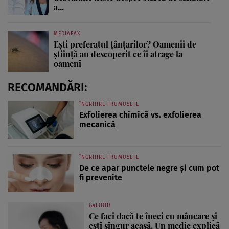
a...
MEDIAFAX
Ești preferatul țânțarilor? Oamenii de
știință au descoperit ce îi atrage la
oameni
RECOMANDĂRI:
ÎNGRIJIRE FRUMUSEȚE
Exfolierea chimică vs. exfolierea
mecanică
ÎNGRIJIRE FRUMUSEȚE
De ce apar punctele negre și cum pot
fi prevenite
G4FOOD
Ce faci dacă te îneci cu mâncare și
ești singur acasă. Un medic explică