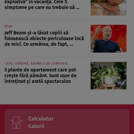
explozivă” în vacanță. Cele 5
simptome pe care nu trebuie să ...
ȘTIRI
Jeff Bezos și-a lăsat copiii să
folosească obiecte periculoase încă
de mici. Ce urmărea, de fapt, ...
CASĂ, GRĂDINĂ, ANIMALE DE COMPANIE
5 plante de apartament care pot
crește fără pământ. Sunt ușor de
întreținut și arată spectaculos
Calculator
Calorii