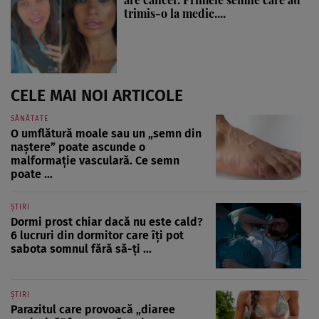
trimis-o la medic....
CELE MAI NOI ARTICOLE
SĂNĂTATE
O umflătură moale sau un „semn din
naștere” poate ascunde o
malformație vasculară. Ce semn
poate ...
ȘTIRI
Dormi prost chiar dacă nu este cald?
6 lucruri din dormitor care îți pot
sabota somnul fără să-ți ...
ȘTIRI
Parazitul care provoacă „diaree