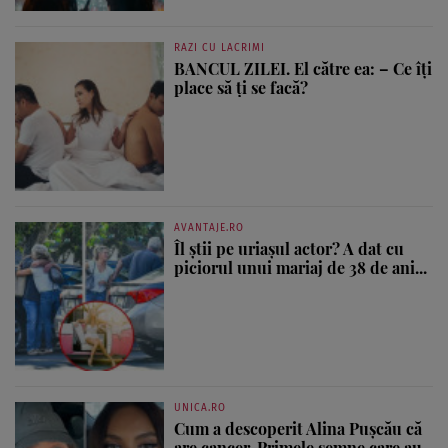
RAZI CU LACRIMI
BANCUL ZILEI. El către ea: – Ce îți
place să ți se facă?
AVANTAJE.RO
Îl știi pe uriașul actor? A dat cu
piciorul unui mariaj de 38 de ani...
UNICA.RO
Cum a descoperit Alina Pușcău că
are cancer. Primele semne care au