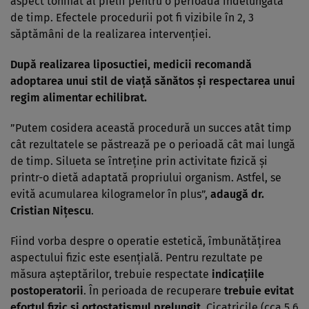
aspect tonifiat al pielii pentru o perioada îndelungată
de timp. Efectele procedurii pot fi vizibile în 2, 3
săptămâni de la realizarea intervenţiei.
După realizarea liposuctiei, medicii recomandă
adoptarea unui stil de viaţă sănătos şi respectarea unui
regim alimentar echilibrat.
”Putem cosidera această procedură un succes atât timp
cât rezultatele se păstrează pe o perioadă cât mai lungă
de timp. Silueta se întreţine prin activitate fizică şi
printr-o dietă adaptată propriului organism. Astfel, se
evită acumularea kilogramelor în plus”,
adaugă dr.
Cristian Niţescu
.
Fiind vorba despre o operatie estetică, îmbunătăţirea
aspectului fizic este esenţială. Pentru rezultate pe
măsura aşteptărilor, trebuie respectate
indicaţiile
postoperatorii
. În perioada de recuperare
trebuie evitat
efortul fizic şi ortostatismul prelungit
. Cicatricile (cca 5,6