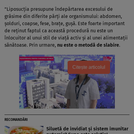
”Liposucţia presupune îndepărtarea excesului de
grăsime din diferite părţi ale organismului: abdomen,
şolduri, coapse, fese, braţe, guşă. Este foarte important
de reţinut faptul ca această procedură nu este un
înlocuitor al unui stil de viaţă activ şi al unei alimentaţii
sănătoase. Prin urmare,
nu este o metodă de slabire
.
Citește articolul
RECOMANDĂRI
Siluetă de invidiat şi sistem imunitar