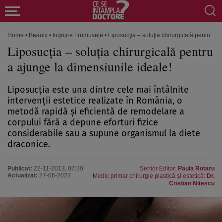
Home
•
Beauty
•
Îngrijire Frumusețe
•
Liposucţia – soluţia chirurgicală pentru a 
Liposucţia – soluţia chirurgicală pentru
a ajunge la dimensiunile ideale!
Liposucţia este una dintre cele mai întâlnite
intervenţii estetice realizate în România, o
metodă rapidă şi eficientă de remodelare a
corpului fără a depune eforturi fizice
considerabile sau a supune organismul la diete
draconice.
Publicat:
22-11-2013, 07:30
Senior Editor:
Paula Rotaru
Actualizat:
27-06-2023
Medic primar chirurgie plastică și estetică:
Dr.
Cristian Nițescu