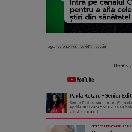
Tags:
coronavirus
covid19
vaccin
Urmăreș
Paula Rotaru - Senior Edi
Senior Editor,
paula.rotaru@gmail
aprilie 2013-decembrie 2023. Articolele sale cuprind informații despre diverse afecțiuni, alimentația
citește mai mult
CITESTE URMATORUL ARTIC