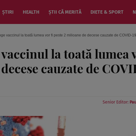
ȘTIRI
HEALTH
ȘTII CĂ MERITĂ
DIETE & SPORT
N
ge vaccinul la toată lumea vor fi peste 2 milioane de decese cauzate de COVID-1
vaccinul la toată lumea 
de decese cauzate de COV
Senior Editor:
Pau