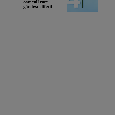
oamenii care
gândesc diferit