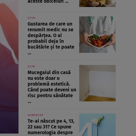
aceste obiceiuri ...
ȘTIRI
Gustarea de care un
renumit medic nu se
despărțea. O ai
probabil deja în
bucătărie și te poate
...
ȘTIRI
Mucegaiul din casă
nu este doar o
problemă estetică.
Când poate deveni un
risc pentru sănătate
...
HOROSCOP
Te-ai născut pe 4, 13,
22 sau 31? Ce spune
numerologia despre