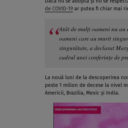
Dacă nu se adoptă și nu se respect
de COVID-19
ar putea fi chiar mai ri
Atât de mulți oameni nu au 
oameni care au murit singuri
singurătate, a declarat Mar
cadrul unei conferințe de pr
La nouă luni de la descoperirea nou
peste 1 milion de decese la nivel m
Americii, Brazilia, Mexic și India.