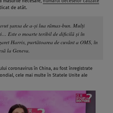
ă măsurile necesare,
numărul deceselor cauzate
dicat de atât.
avut șansa de a-și lua rămas-bun. Mulți
… Este o moarte teribil de dificilă și în
garet Harris, purtătoarea de cuvânt a OMS, în
esă la Geneva.
lui coronavirus în China, au fost înregistrate
ondial, cele mai multe în Statele Unite ale