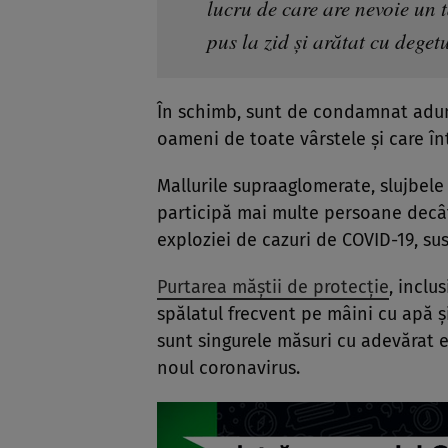
lucru de care are nevoie un t
pus la zid și arătat cu deget
În schimb, sunt de condamnat adunăr
oameni de toate vârstele și care în
Mallurile supraaglomerate, slujbele 
participă mai multe persoane decâ
exploziei de cazuri de COVID-19, sus
Purtarea măștii de protecție
, inclu
spălatul frecvent pe mâini cu apă ș
sunt singurele măsuri cu adevărat e
noul coronavirus.