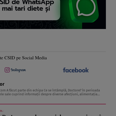
te CSID pe Social Media
tor
.com
A făcut parte din echipa Ce se întâmplă, Doctore? în perioada
echilibrată, îngrijirea pielii și sănătatea emoțională. Colaborări: Viața ...
OL: