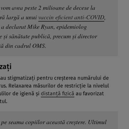
 vom avea peste 2 milioane de decese la
ară largă a unui
vaccin eficient anti-COVID
,
 a declarat Mike Ryan, epidemiolog
se și sănătate publică, precum și director
ță din cadrul OMS.
zați
 sau stigmatizați pentru creșterea numărului de
us. Relaxarea măsurilor de restricție la nivelul
ulilor de igienă și
distanță fizică
au favorizat
tul.
 pe seama copiilor această creștere. Ultimul