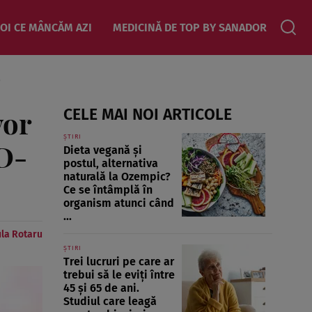
OI CE MÂNCĂM AZI
MEDICINĂ DE TOP BY SANADOR
9
vor
CELE MAI NOI ARTICOLE
ȘTIRI
ID-
Dieta vegană și
postul, alternativa
naturală la Ozempic?
Ce se întâmplă în
organism atunci când
...
la Rotaru
ȘTIRI
Trei lucruri pe care ar
trebui să le eviți între
45 și 65 de ani.
Studiul care leagă