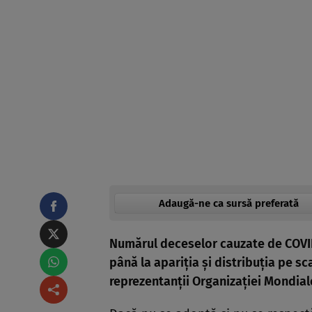
Adaugă-ne ca sursă preferată
Numărul deceselor cauzate de COVID-
până la apariția și distribuția pe sc
reprezentanții Organizației Mondiale