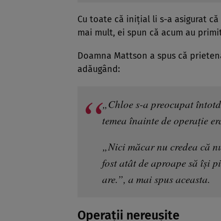
Cu toate că inițial li s-a asigurat 
mai mult, ei spun că acum au primit 
Doamna Mattson a spus că prietena 
adăugând:
„Chloe s-a preocupat întotd
temea înainte de operație e
„Nici măcar nu credea că nu
fost atât de aproape să își p
are.”, a mai spus aceasta.
Operații nereușite