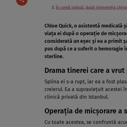
În comă indusă, după intervenția chiru
Chloe Quick, o asistentă medicală și
viața ei după o operație de micșorar
considerată un eșec și ea a primit 
pus după ce a suferit o
hemoragie
î
sterline.
Drama tinerei care a vrut
Splina ei s-a rupt, iar ea a fost pl
creierul. Ea a supraviețuit acestei î
clinică privată din Istanbul.
Operația de micșorare a s
Cu toate acestea, se confruntă acum