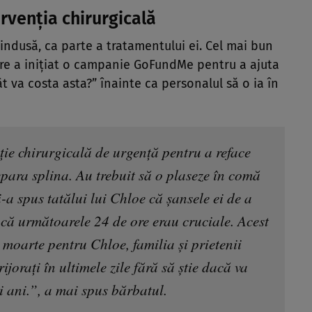
rvenția chirurgicală
indusă, ca parte a tratamentului ei. Cel mai bun
care a inițiat o campanie GoFundMe pentru a ajuta
ât va costa asta?” înainte ca personalul să o ia în
nție chirurgicală de urgență pentru a reface
repara splina. Au trebuit să o plaseze în comă
-a spus tatălui lui Chloe că șansele ei de a
 că următoarele 24 de ore erau cruciale. Acest
 moarte pentru Chloe, familia și prietenii
ijorați în ultimele zile fără să știe dacă va
i ani.”, a mai spus bărbatul.