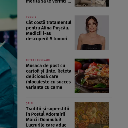
merită să le verifici ...
VEDETE
Cât costă tratamentul
pentru Alina Pușcău.
Medicii i-au
descoperit 5 tumori
REȚETE CULINARE
Musaca de post cu
cartofi și linte. Rețeta
delicioasă care
înlocuiește cu succes
varianta cu carne
ȘTIRI
Tradiții și superstiții
în Postul Adormirii
Maicii Domnului!
Lucrurile care aduc