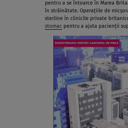
pentru a se întoarce în Marea Brita
în străinătate. Operațiile de micșor
sterline în clinicile private britan
stomac
pentru a ajuta pacienții su