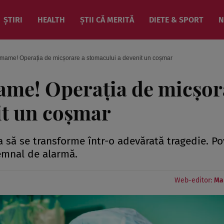
ȘTIRI
HEALTH
ȘTII CĂ MERITĂ
DIETE & SPORT
N
 mame! Operația de micșorare a stomacului a devenit un coșmar
ame! Operația de micșor
it un coșmar
 să se transforme într-o adevărată tragedie. P
semnal de alarmă.
Web-editor:
Ma