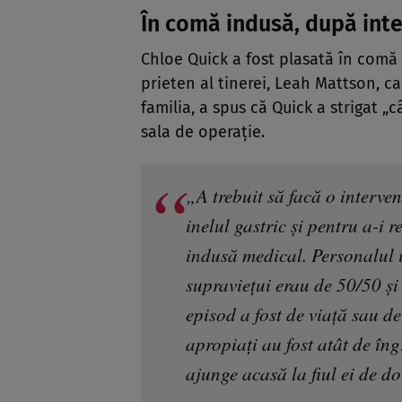
În comă indusă, după inte
Chloe Quick a fost plasată în comă 
prieten al tinerei, Leah Mattson, 
familia, a spus că Quick a strigat „c
sala de operație.
„A trebuit să facă o interve
inelul gastric și pentru a-i 
indusă medical. Personalul i
supraviețui erau de 50/50 și
episod a fost de viață sau de
apropiați au fost atât de îngr
ajunge acasă la fiul ei de do