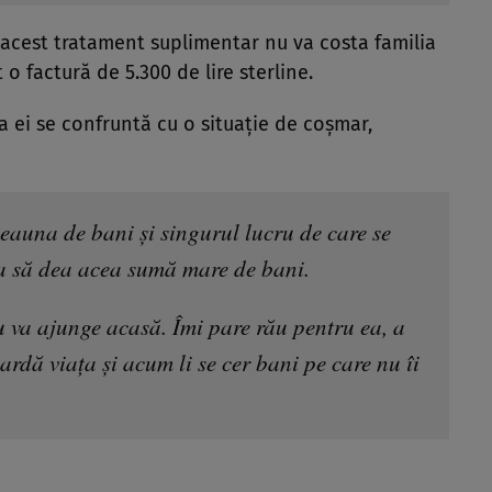
că acest tratament suplimentar nu va costa familia
o factură de 5.300 de lire sterline.
ei se confruntă cu o situație de coșmar,
eauna de bani și singurul lucru de care se
ra să dea acea sumă mare de bani.
 va ajunge acasă. Îmi pare rău pentru ea, a
iardă viața și acum li se cer bani pe care nu îi