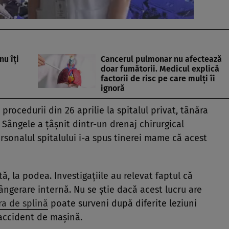
nu îți
Cancerul pulmonar nu afectează
doar fumătorii. Medicul explică
factorii de risc pe care mulți îi
ignoră
procedurii din 26 aprilie la spitalul privat, tânăra
Sângele a țâșnit dintr-un drenaj chirurgical
rsonalul spitalului i-a spus tinerei mame că acest
ă, la podea. Investigațiile au relevat faptul că
ângerare internă. Nu se știe dacă acest lucru are
a de splină
poate surveni după diferite leziuni
accident de mașină.