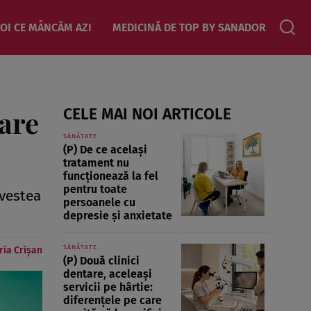
OI CE MÂNCĂM AZI
MEDICINĂ DE TOP BY SANADOR
are
CELE MAI NOI ARTICOLE
SĂNĂTATE
(P) De ce același
tratament nu
funcționează la fel
pentru toate
ovestea
persoanele cu
depresie și anxietate
SĂNĂTATE
ria Crișan
(P) Două clinici
dentare, aceleași
servicii pe hârtie:
diferențele pe care